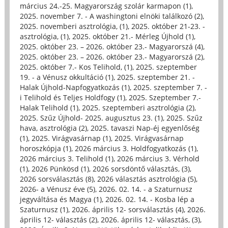
március 24.-25. Magyarország szolár karmapon (1)
,
2025. november 7. - A washingtoni elnöki találkozó (2)
,
2025. novemberi asztrológia, (1)
,
2025. október 21-23. -
asztrológia, (1)
,
2025. október 21.- Mérleg Újhold (1)
,
2025. október 23. – 2026. október 23.- Magyarorszá (4)
,
2025. október 23. – 2026. október 23.- Magyarorszá (2)
,
2025. október 7.- Kos Telihold, (1)
,
2025. szeptember
19. - a Vénusz okkultáció (1)
,
2025. szeptember 21. -
Halak Újhold-Napfogyatkozás (1)
,
2025. szeptember 7. -
i Telihold és Teljes Holdfogy (1)
,
2025. Szeptember 7.-
Halak Telihold (1)
,
2025. szeptemberi asztrológia (2)
,
2025. Szűz Újhold- 2025. augusztus 23. (1)
,
2025. Szűz
hava, asztrológia (2)
,
2025. tavaszi Nap-éj egyenlőség
(1)
,
2025. Virágvasárnap (1)
,
2025. Virágvasárnap
horoszkópja (1)
,
2026 március 3. Holdfogyatkozás (1)
,
2026 március 3. Telihold (1)
,
2026 március 3. Vérhold
(1)
,
2026 Pünkösd (1)
,
2026 sorsdöntő választás, (3)
,
2026 sorsválasztás (8)
,
2026 választás asztrológia (5)
,
2026- a Vénusz éve (5)
,
2026. 02. 14. - a Szaturnusz
jegyváltása és Magya (1)
,
2026. 02. 14. - Kosba lép a
Szaturnusz (1)
,
2026. április 12- sorsválasztás (4)
,
2026.
április 12- választás (2)
,
2026. április 12- választás, (3)
,