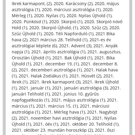
Ikrek karmapont, (2)
,
2020. Karácsony (2)
,
2020. május
asztrológia (1)
,
2020. márciusi asztrológia (1)
,
2020.
Mérleg (1)
,
2020. Nyilas (1)
,
2020. Nyilas Újhold (1)
,
2020. Pünkösd (1)
,
2020. Skorpió (1)
,
2020. Skorpió növő
Hold (1)
,
2020. Skorpió Újhold, (1)
,
2020. Szűz (2)
,
2020.
Szűz Újhold (1)
,
2020. Téli Napforduló (1)
,
2021 Bika
hava (2)
,
2021 március 28. Telihold (1)
,
2021-es év
asztrológiai képlete (6)
,
2021. Advent (3)
,
2021. Anyák
napja (1)
,
2021. április asztrológia (1)
,
2021. augusztus,
Oroszlán Újhold (1)
,
2021. Bak Újhold (1)
,
2021. Bika
Újhold (1)
,
2021. december 19, (1)
,
2021. december 8.
(2)
,
2021. decemberi asztrológia (1)
,
2021. Halak hava
(1)
,
2021. Halak Zodiákus (1)
,
2021. Húsvét (2)
,
2021.
Ikrek (1)
,
2021. Ikrek karmapont (3)
,
2021. Ikrek Újhold
(1)
,
2021. január (1)
,
2021. januári asztrológia (3)
,
2021.
januári Telihold (1)
,
2021. június 10. gyűrűs
napfogyatkozás (1)
,
2021. május asztrológia (1)
,
2021.
március (1)
,
2021. március 15. (1)
,
2021. márciusi
asztrológia (1)
,
2021. Mérleg hava (1)
,
2021. Nagyböjt
(2)
,
2021. november havi asztrológia (1)
,
2021. Nyilas
Újhold (1)
,
2021. óév (1)
,
2021. október 20. Telihold (1)
,
2021. október 23. mundán horoszkóp (2)
,
2021. őszi