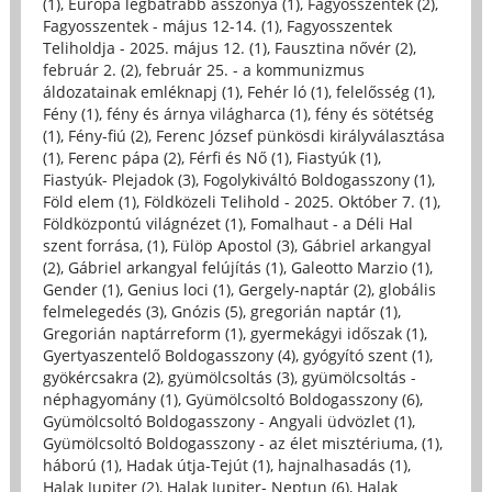
(1)
,
Európa legbátrabb asszonya (1)
,
Fagyosszentek (2)
,
Fagyosszentek - május 12-14. (1)
,
Fagyosszentek
Teliholdja - 2025. május 12. (1)
,
Fausztina nővér (2)
,
február 2. (2)
,
február 25. - a kommunizmus
áldozatainak emléknapj (1)
,
Fehér ló (1)
,
felelősség (1)
,
Fény (1)
,
fény és árnya világharca (1)
,
fény és sötétség
(1)
,
Fény-fiú (2)
,
Ferenc József pünkösdi királyválasztása
(1)
,
Ferenc pápa (2)
,
Férfi és Nő (1)
,
Fiastyúk (1)
,
Fiastyúk- Plejadok (3)
,
Fogolykiváltó Boldogasszony (1)
,
Föld elem (1)
,
Földközeli Telihold - 2025. Október 7. (1)
,
Földközpontú világnézet (1)
,
Fomalhaut - a Déli Hal
szent forrása, (1)
,
Fülöp Apostol (3)
,
Gábriel arkangyal
(2)
,
Gábriel arkangyal felújítás (1)
,
Galeotto Marzio (1)
,
Gender (1)
,
Genius loci (1)
,
Gergely-naptár (2)
,
globális
felmelegedés (3)
,
Gnózis (5)
,
gregorián naptár (1)
,
Gregorián naptárreform (1)
,
gyermekágyi időszak (1)
,
Gyertyaszentelő Boldogasszony (4)
,
gyógyító szent (1)
,
gyökércsakra (2)
,
gyümölcsoltás (3)
,
gyümölcsoltás -
néphagyomány (1)
,
Gyümölcsoltó Boldogasszony (6)
,
Gyümölcsoltó Boldogasszony - Angyali üdvözlet (1)
,
Gyümölcsoltó Boldogasszony - az élet misztériuma, (1)
,
háború (1)
,
Hadak útja-Tejút (1)
,
hajnalhasadás (1)
,
Halak Jupiter (2)
,
Halak Jupiter- Neptun (6)
,
Halak