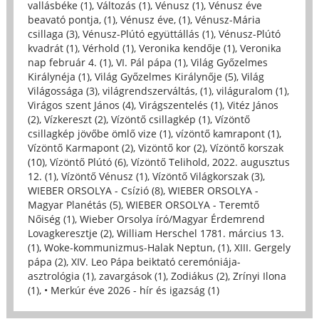
vallásbéke (1)
,
Változás (1)
,
Vénusz (1)
,
Vénusz éve
beavató pontja, (1)
,
Vénusz éve, (1)
,
Vénusz-Mária
csillaga (3)
,
Vénusz-Plútó együttállás (1)
,
Vénusz-Plútó
kvadrát (1)
,
Vérhold (1)
,
Veronika kendője (1)
,
Veronika
nap február 4. (1)
,
VI. Pál pápa (1)
,
Világ Győzelmes
Királynéja (1)
,
Világ Győzelmes Királynője (5)
,
Világ
Világossága (3)
,
világrendszerváltás, (1)
,
világuralom (1)
,
Virágos szent János (4)
,
Virágszentelés (1)
,
Vitéz János
(2)
,
Vízkereszt (2)
,
Vízöntő csillagkép (1)
,
Vízöntő
csillagkép jövőbe ömlő vize (1)
,
vízöntő kamrapont (1)
,
Vízöntő Karmapont (2)
,
Vizöntő kor (2)
,
Vízöntő korszak
(10)
,
Vízöntő Plútó (6)
,
Vízöntő Telihold, 2022. augusztus
12. (1)
,
Vízöntő Vénusz (1)
,
Vízöntő Világkorszak (3)
,
WIEBER ORSOLYA - Csízió (8)
,
WIEBER ORSOLYA -
Magyar Planétás (5)
,
WIEBER ORSOLYA - Teremtő
Nőiség (1)
,
Wieber Orsolya író/Magyar Érdemrend
Lovagkeresztje (2)
,
William Herschel 1781. március 13.
(1)
,
Woke-kommunizmus-Halak Neptun, (1)
,
XIII. Gergely
pápa (2)
,
XIV. Leo Pápa beiktató ceremóniája-
asztrológia (1)
,
zavargások (1)
,
Zodiákus (2)
,
Zrínyi Ilona
(1)
,
• Merkúr éve 2026 - hír és igazság (1)