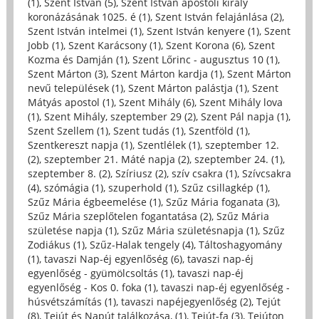
(1)
,
Szent István (5)
,
Szent István apostoli király
koronázásának 1025. é (1)
,
Szent István felajánlása (2)
,
Szent István intelmei (1)
,
Szent István kenyere (1)
,
Szent
Jobb (1)
,
Szent Karácsony (1)
,
Szent Korona (6)
,
Szent
Kozma és Damján (1)
,
Szent Lőrinc - augusztus 10 (1)
,
Szent Márton (3)
,
Szent Márton kardja (1)
,
Szent Márton
nevű települések (1)
,
Szent Márton palástja (1)
,
Szent
Mátyás apostol (1)
,
Szent Mihály (6)
,
Szent Mihály lova
(1)
,
Szent Mihály, szeptember 29 (2)
,
Szent Pál napja (1)
,
Szent Szellem (1)
,
Szent tudás (1)
,
Szentföld (1)
,
Szentkereszt napja (1)
,
Szentlélek (1)
,
szeptember 12.
(2)
,
szeptember 21. Máté napja (2)
,
szeptember 24. (1)
,
szeptember 8. (2)
,
Szíriusz (2)
,
szív csakra (1)
,
Szívcsakra
(4)
,
szómágia (1)
,
szuperhold (1)
,
Szűz csillagkép (1)
,
Szűz Mária égbeemelése (1)
,
Szűz Mária foganata (3)
,
Szűz Mária szeplőtelen fogantatása (2)
,
Szűz Mária
születése napja (1)
,
Szűz Mária születésnapja (1)
,
Szűz
Zodiákus (1)
,
Szűz-Halak tengely (4)
,
Táltoshagyomány
(1)
,
tavaszi Nap-éj egyenlőség (6)
,
tavaszi nap-éj
egyenlőség - gyümölcsoltás (1)
,
tavaszi nap-éj
egyenlőség - Kos 0. foka (1)
,
tavaszi nap-éj egyenlőség -
húsvétszámítás (1)
,
tavaszi napéjegyenlőség (2)
,
Tejút
(8)
,
Tejút és Napút találkozása, (1)
,
Tejút-fa (3)
,
Tejúton