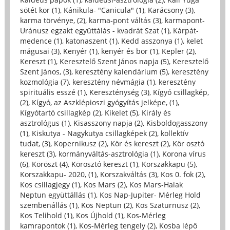
sötét kor (1)
,
Kánikula- "Canicula" (1)
,
Karácsony (3)
,
karma törvénye, (2)
,
karma-pont váltás (3)
,
karmapont-
Uránusz egzakt együttálás - kvadrát Szat (1)
,
Kárpát-
medence (1)
,
katonaszent (1)
,
Kedd asszonya (1)
,
kelet
mágusai (3)
,
Kenyér (1)
,
kenyér és bor (1)
,
Kepler (2)
,
Kereszt (1)
,
Keresztelő Szent János napja (5)
,
Keresztelő
Szent János, (3)
,
keresztény kalendárium (5)
,
keresztény
kozmológia (7)
,
keresztény névmágia (1)
,
keresztény
spirituális esszé (1)
,
Kereszténység (3)
,
Kígyó csillagkép,
(2)
,
Kígyó, az Aszklépioszi gyógyítás jelképe, (1)
,
Kígyótartó csillagkép (2)
,
Kikelet (5)
,
Király és
asztrológus (1)
,
Kisasszony napja (2)
,
Kisboldogasszony
(1)
,
Kiskutya - Nagykutya csillagképek (2)
,
kollektív
tudat, (3)
,
Kopernikusz (2)
,
Kör és kereszt (2)
,
Kör osztó
kereszt (3)
,
kormányváltás-asztrológia (1)
,
Korona vírus
(6)
,
Köröszt (4)
,
Körosztó kereszt (1)
,
Korszakkapu (5)
,
Korszakkapu- 2020, (1)
,
Korszakváltás (3)
,
Kos 0. fok (2)
,
Kos csillagjegy (1)
,
Kos Mars (2)
,
Kos Mars-Halak
Neptun együttállás (1)
,
Kos Nap-Jupiter- Mérleg Hold
szembenállás (1)
,
Kos Neptun (2)
,
Kos Szaturnusz (2)
,
Kos Telihold (1)
,
Kos Újhold (1)
,
Kos-Mérleg
kamrapontok (1)
,
Kos-Mérleg tengely (2)
,
Kosba lépő