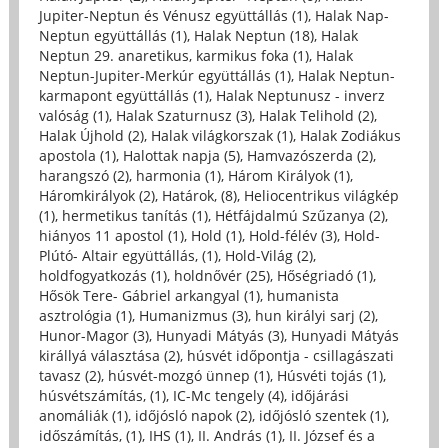
Jupiter-Neptun és Vénusz együttállás (1)
,
Halak Nap-
Neptun együttállás (1)
,
Halak Neptun (18)
,
Halak
Neptun 29. anaretikus, karmikus foka (1)
,
Halak
Neptun-Jupiter-Merkúr együttállás (1)
,
Halak Neptun-
karmapont együttállás (1)
,
Halak Neptunusz - inverz
valóság (1)
,
Halak Szaturnusz (3)
,
Halak Telihold (2)
,
Halak Újhold (2)
,
Halak világkorszak (1)
,
Halak Zodiákus
apostola (1)
,
Halottak napja (5)
,
Hamvazószerda (2)
,
harangszó (2)
,
harmonia (1)
,
Három Királyok (1)
,
Háromkirályok (2)
,
Határok, (8)
,
Heliocentrikus világkép
(1)
,
hermetikus tanítás (1)
,
Hétfájdalmú Szűzanya (2)
,
hiányos 11 apostol (1)
,
Hold (1)
,
Hold-félév (3)
,
Hold-
Plútó- Altair együttállás, (1)
,
Hold-Világ (2)
,
holdfogyatkozás (1)
,
holdnővér (25)
,
Hőségriadó (1)
,
Hősök Tere- Gábriel arkangyal (1)
,
humanista
asztrológia (1)
,
Humanizmus (3)
,
hun királyi sarj (2)
,
Hunor-Magor (3)
,
Hunyadi Mátyás (3)
,
Hunyadi Mátyás
királlyá választása (2)
,
húsvét időpontja - csillagászati
tavasz (2)
,
húsvét-mozgó ünnep (1)
,
Húsvéti tojás (1)
,
húsvétszámítás, (1)
,
IC-Mc tengely (4)
,
időjárási
anomáliák (1)
,
időjósló napok (2)
,
időjósló szentek (1)
,
időszámítás, (1)
,
IHS (1)
,
II. András (1)
,
II. József és a