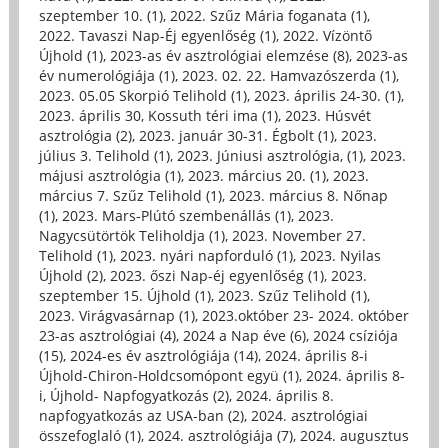
szeptember 10. (1)
,
2022. Szűz Mária foganata (1)
,
2022. Tavaszi Nap-Éj egyenlőség (1)
,
2022. Vízöntő
Újhold (1)
,
2023-as év asztrológiai elemzése (8)
,
2023-as
év numerológiája (1)
,
2023. 02. 22. Hamvazószerda (1)
,
2023. 05.05 Skorpió Telihold (1)
,
2023. április 24-30. (1)
,
2023. április 30, Kossuth téri ima (1)
,
2023. Húsvét
asztrológia (2)
,
2023. január 30-31. Égbolt (1)
,
2023.
július 3. Telihold (1)
,
2023. Júniusi asztrológia, (1)
,
2023.
májusi asztrológia (1)
,
2023. március 20. (1)
,
2023.
március 7. Szűz Telihold (1)
,
2023. március 8. Nőnap
(1)
,
2023. Mars-Plútó szembenállás (1)
,
2023.
Nagycsütörtök Teliholdja (1)
,
2023. November 27.
Telihold (1)
,
2023. nyári napforduló (1)
,
2023. Nyilas
Újhold (2)
,
2023. őszi Nap-éj egyenlőség (1)
,
2023.
szeptember 15. Újhold (1)
,
2023. Szűz Telihold (1)
,
2023. Virágvasárnap (1)
,
2023.október 23- 2024. október
23-as asztrológiai (4)
,
2024 a Nap éve (6)
,
2024 csíziója
(15)
,
2024-es év asztrológiája (14)
,
2024. április 8-i
Újhold-Chiron-Holdcsomópont együ (1)
,
2024. április 8-
i, Újhold- Napfogyatkozás (2)
,
2024. április 8.
napfogyatkozás az USA-ban (2)
,
2024. asztrológiai
összefoglaló (1)
,
2024. asztrológiája (7)
,
2024. augusztus