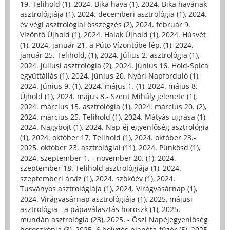
19. Telihold (1)
,
2024. Bika hava (1)
,
2024. Bika havának
asztrológiája (1)
,
2024. decemberi asztrológia (1)
,
2024.
év végi asztrológiai összegzés (2)
,
2024. február 9.
Vízöntő Újhold (1)
,
2024. Halak Újhold (1)
,
2024. Húsvét
(1)
,
2024. január 21. a Púto Vízöntőbe lép, (1)
,
2024.
január 25. Telihold, (1)
,
2024. Július 2. asztrológia (1)
,
2024. júliusi asztrológia (2)
,
2024. június 16. Hold-Spica
együttállás (1)
,
2024. Június 20. Nyári Napforduló (1)
,
2024. Június 9. (1)
,
2024. május 1. (1)
,
2024. május 8.
Újhold (1)
,
2024. május 8.- Szent Mihály jelenete (1)
,
2024. március 15. asztrológia (1)
,
2024. március 20. (2)
,
2024. március 25. Telihold (1)
,
2024. Mátyás ugrása (1)
,
2024. Nagyböjt (1)
,
2024. Nap-éj egyenlőség asztrológia
(1)
,
2024. október 17. Telihold (1)
,
2024. október 23.-
2025. október 23. asztrológiai (11)
,
2024. Pünkösd (1)
,
2024. szeptember 1. - november 20. (1)
,
2024.
szeptember 18. Telihold asztrológiája (1)
,
2024.
szeptemberi árvíz (1)
,
2024. szökőév (1)
,
2024.
Tusványos asztrológiája (1)
,
2024. Virágvasárnap (1)
,
2024. Virágvasárnap asztrológiája (1)
,
2025, májusi
asztrológia - a pápaválasztás horoszk (1)
,
2025.
mundán asztrológia (23)
,
2025. - Őszi Napéjegyenlőség
horoszkópja (3)
,
2025. 6 bolygós planéta-füzér (5)
,
2025.