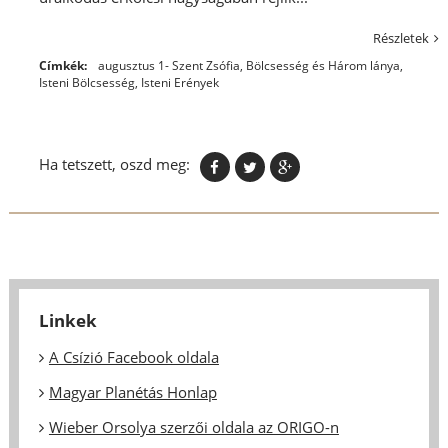
Részletek
Címkék:
augusztus 1- Szent Zsófia
,
Bölcsesség és Három lánya
,
Isteni Bölcsesség
,
Isteni Erények
Ha tetszett, oszd meg:
Linkek
A Csízió Facebook oldala
Magyar Planétás Honlap
Wieber Orsolya szerzői oldala az ORIGO-n