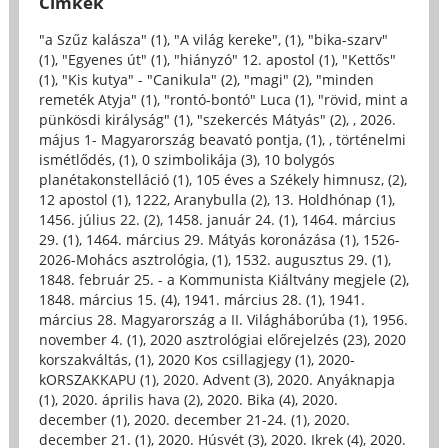
Címkék
"a Szűz kalásza" (1)
,
"A világ kereke", (1)
,
"bika-szarv"
(1)
,
"Egyenes út" (1)
,
"hiányzó" 12. apostol (1)
,
"Kettős"
(1)
,
"Kis kutya" - "Canikula" (2)
,
"magi" (2)
,
"minden
remeték Atyja" (1)
,
"rontó-bontó" Luca (1)
,
"rövid, mint a
pünkösdi királyság" (1)
,
"szekercés Mátyás" (2)
,
, 2026.
május 1- Magyarország beavató pontja, (1)
,
, történelmi
ismétlődés, (1)
,
0 szimbolikája (3)
,
10 bolygós
planétakonstelláció (1)
,
105 éves a Székely himnusz, (2)
,
12 apostol (1)
,
1222, Aranybulla (2)
,
13. Holdhónap (1)
,
1456. július 22. (2)
,
1458. január 24. (1)
,
1464. március
29. (1)
,
1464. március 29. Mátyás koronázása (1)
,
1526-
2026-Mohács asztrológia, (1)
,
1532. augusztus 29. (1)
,
1848. február 25. - a Kommunista Kiáltvány megjele (2)
,
1848. március 15. (4)
,
1941. március 28. (1)
,
1941.
március 28. Magyarország a II. Világháborúba (1)
,
1956.
november 4. (1)
,
2020 asztrológiai előrejelzés (23)
,
2020
korszakváltás, (1)
,
2020 Kos csillagjegy (1)
,
2020-
kORSZAKKAPU (1)
,
2020. Advent (3)
,
2020. Anyáknapja
(1)
,
2020. április hava (2)
,
2020. Bika (4)
,
2020.
december (1)
,
2020. december 21-24. (1)
,
2020.
december 21. (1)
,
2020. Húsvét (3)
,
2020. Ikrek (4)
,
2020.