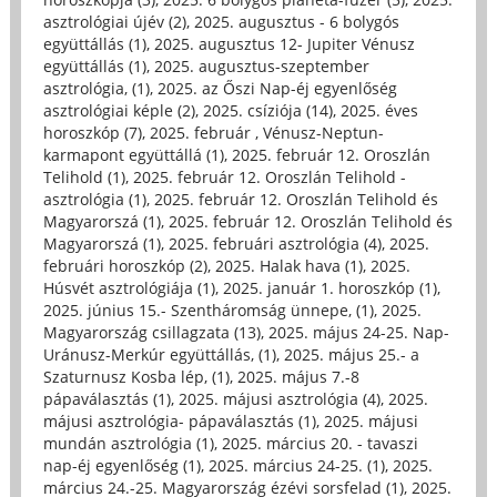
asztrológiai újév (2)
,
2025. augusztus - 6 bolygós
együttállás (1)
,
2025. augusztus 12- Jupiter Vénusz
együttállás (1)
,
2025. augusztus-szeptember
asztrológia, (1)
,
2025. az Őszi Nap-éj egyenlőség
asztrológiai képle (2)
,
2025. csíziója (14)
,
2025. éves
horoszkóp (7)
,
2025. február , Vénusz-Neptun-
karmapont együttállá (1)
,
2025. február 12. Oroszlán
Telihold (1)
,
2025. február 12. Oroszlán Telihold -
asztrológia (1)
,
2025. február 12. Oroszlán Telihold és
Magyarorszá (1)
,
2025. február 12. Oroszlán Telihold és
Magyarorszá (1)
,
2025. februári asztrológia (4)
,
2025.
februári horoszkóp (2)
,
2025. Halak hava (1)
,
2025.
Húsvét asztrológiája (1)
,
2025. január 1. horoszkóp (1)
,
2025. június 15.- Szentháromság ünnepe, (1)
,
2025.
Magyarország csillagzata (13)
,
2025. május 24-25. Nap-
Uránusz-Merkúr együttállás, (1)
,
2025. május 25.- a
Szaturnusz Kosba lép, (1)
,
2025. május 7.-8
pápaválasztás (1)
,
2025. májusi asztrológia (4)
,
2025.
májusi asztrológia- pápaválasztás (1)
,
2025. májusi
mundán asztrológia (1)
,
2025. március 20. - tavaszi
nap-éj egyenlőség (1)
,
2025. március 24-25. (1)
,
2025.
március 24.-25. Magyarország ézévi sorsfelad (1)
,
2025.