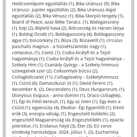
Holdcsomópont együttállás (1)
,
Bika Uránusz (9)
,
Bika
Uránusz- Jupiter együttállás (2)
,
Bika Uránusz-Algol
együttállás (2)
,
Bika Vénusz (1)
,
Bika-Skorpió tengely (1)
,
Board of Peace, azaz Béke Tanács. (1)
,
Bódogasszony
(1)
,
böjt (2)
,
Böjtelő hava (2)
,
Bölcsesség és Három lánya
(1)
,
Boldog Özséb (1)
,
Boldogasszony (4)
,
Boldogasszony
ágya (1)
,
boszorkány (1)
,
Búza (3)
,
Búzavető (1)
,
circulus
paschalis magnus - a húsvétszámítás nagy (1)
,
computus, (1)
,
Covid, (1)
,
Csaba királyfi és a Tejút
hagyománya (1)
,
Csaba királyfi és a Tejút hagyománya -
Székely Him (1)
,
Csanády György - a Székely himnusz
szövegének szer (2)
,
Csíksomlyói búcsú (2)
,
Csillagbölcselet (11)
,
Csillagösvény - Székelyhimnusz
(1)
,
Csízió (6)
,
Damaszkuszi út (1)
,
Dávid Ferenc (1)
,
december 8. (2)
,
Descendens (1)
,
Deus Hungarorum, (1)
,
Dionysius Exiguus - anno domini (1)
,
Draco csillagkép,
(1)
,
Égi és Földi kereszt, (1)
,
Egy az Isten (1)
,
Egy éves a
Csízió (1)
,
egyensúly (4)
,
Ekvátor- Égi Egyenlítő (1)
,
Elemi
erők (3)
,
energia válság, (1)
,
Engesztelő küldetés (2)
,
engesztelő Magyarország (4)
,
Engesztelődés (1)
,
epacta
jelentése, (1)
,
Eridanus folyó (3)
,
Éter (3)
,
EU soros
elnökség horoszkópja- 2024. július 1. (2)
,
Eucharistia