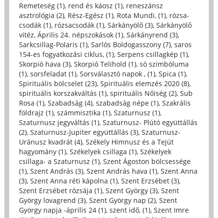
Remeteség (1)
,
rend és káosz (1)
,
reneszánsz
asztrológia (2)
,
Rész-Egész (1)
,
Rota Mundi, (1)
,
rózsa-
csodák (1)
,
rózsacsodák (1)
,
Sárkányölő (3)
,
Sárkányölő
vitéz, Április 24. népszokások (1)
,
Sárkányrend (3)
,
Sarkcsillag-Polaris (1)
,
Sarlós Boldogasszony (7)
,
saros
154-es fogyatkozási ciklus, (1)
,
Serpens csillagkép (1)
,
Skorpió hava (3)
,
Skorpió Telihold (1)
,
só szimbóluma
(1)
,
sorsfeladat (1)
,
Sorsválasztó napok , (1)
,
Spica (1)
,
Spirituális bölcselet (23)
,
Spirituális elemzés 2020 (8)
,
spirituális korszakváltás (1)
,
spirituális Nőiség (2)
,
Sub
Rosa (1)
,
Szabadság (4)
,
szabadság népe (1)
,
Szakrális
földrajz (1)
,
számmisztika (1)
,
Szaturnusz (1)
,
Szaturnusz jegyváltás (1)
,
Szaturnusz- Plútó együttállás
(2)
,
Szaturnusz-Jupiter együttállás (3)
,
Szaturnusz-
Uránusz kvadrát (4)
,
Székely Himnusz és a Tejút
hagyomány (1)
,
Székelyek csillaga (1)
,
Székelyek
csillaga- a Szaturnusz (1)
,
Szent Ágoston bölcsessége
(1)
,
Szent András (3)
,
Szent András hava (1)
,
Szent Anna
(3)
,
Szent Anna réti kápolna (1)
,
Szent Erzsébet (3)
,
Szent Erzsébet rózsája (1)
,
Szent György (3)
,
Szent
György lovagrend (3)
,
Szent György nap (2)
,
Szent
György napja -április 24 (1)
,
szent idő, (1)
,
Szent Imre