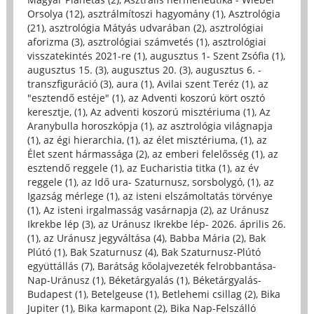
Orsolya (12)
,
asztrálmítoszi hagyomány (1)
,
Asztrológia
(21)
,
asztrológia Mátyás udvarában (2)
,
asztrológiai
aforizma (3)
,
asztrológiai számvetés (1)
,
asztrológiai
visszatekintés 2021-re (1)
,
augusztus 1- Szent Zsófia (1)
,
augusztus 15. (3)
,
augusztus 20. (3)
,
augusztus 6. -
transzfiguráció (3)
,
aura (1)
,
Avilai szent Teréz (1)
,
az
"esztendő estéje" (1)
,
az Adventi koszorú kört osztó
keresztje, (1)
,
Az adventi koszorú misztériuma (1)
,
Az
Aranybulla horoszkópja (1)
,
az asztrológia világnapja
(1)
,
az égi hierarchia, (1)
,
az élet misztériuma, (1)
,
az
Élet szent hármassága (2)
,
az emberi felelősség (1)
,
az
esztendő reggele (1)
,
az Eucharistia titka (1)
,
az év
reggele (1)
,
az Idő ura- Szaturnusz, sorsbolygó, (1)
,
az
Igazság mérlege (1)
,
az isteni elszámoltatás törvénye
(1)
,
Az isteni irgalmasság vasárnapja (2)
,
az Uránusz
Ikrekbe lép (3)
,
az Uránusz Ikrekbe lép- 2026. április 26.
(1)
,
az Uránusz jegyváltása (4)
,
Babba Mária (2)
,
Bak
Plútó (1)
,
Bak Szaturnusz (4)
,
Bak Szaturnusz-Plútó
együttállás (7)
,
Barátság kőolajvezeték felrobbantása-
Nap-Uránusz (1)
,
Béketárgyalás (1)
,
Béketárgyalás-
Budapest (1)
,
Betelgeuse (1)
,
Betlehemi csillag (2)
,
Bika
Jupiter (1)
,
Bika karmapont (2)
,
Bika Nap-Felszálló