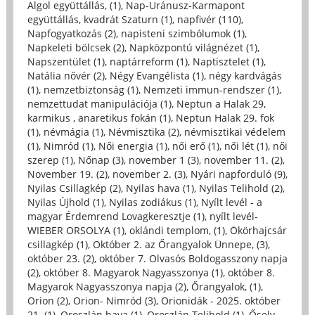
Algol együttállás, (1)
,
Nap-Uránusz-Karmapont
együttállás, kvadrát Szaturn (1)
,
napfivér (110)
,
Napfogyatkozás (2)
,
napisteni szimbólumok (1)
,
Napkeleti bölcsek (2)
,
Napközpontú világnézet (1)
,
Napszentület (1)
,
naptárreform (1)
,
Naptisztelet (1)
,
Natália nővér (2)
,
Négy Evangélista (1)
,
négy kardvágás
(1)
,
nemzetbiztonság (1)
,
Nemzeti immun-rendszer (1)
,
nemzettudat manipulációja (1)
,
Neptun a Halak 29,
karmikus , anaretikus fokán (1)
,
Neptun Halak 29. fok
(1)
,
névmágia (1)
,
Névmisztika (2)
,
névmisztikai védelem
(1)
,
Nimród (1)
,
Női energia (1)
,
női erő (1)
,
női lét (1)
,
női
szerep (1)
,
Nőnap (3)
,
november 1 (3)
,
november 11. (2)
,
November 19. (2)
,
november 2. (3)
,
Nyári napforduló (9)
,
Nyilas Csillagkép (2)
,
Nyilas hava (1)
,
Nyilas Telihold (2)
,
Nyilas Újhold (1)
,
Nyilas zodiákus (1)
,
Nyílt levél - a
magyar Érdemrend Lovagkeresztje (1)
,
nyílt levél-
WIEBER ORSOLYA (1)
,
oklándi templom, (1)
,
Ökörhajcsár
csillagkép (1)
,
Október 2. az Őrangyalok Ünnepe, (3)
,
október 23. (2)
,
október 7. Olvasós Boldogasszony napja
(2)
,
október 8. Magyarok Nagyasszonya (1)
,
október 8.
Magyarok Nagyasszonya napja (2)
,
Őrangyalok, (1)
,
Orion (2)
,
Orion- Nimród (3)
,
Orionidák - 2025. október
21. (1)
,
Oroszlán hava (1)
,
Oroszlán Telihold (1)
,
Őselv