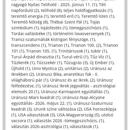
ragyogó Nyilas Telihold - 2025. június 11. (1)
,
Téli
napforduló (2)
,
telihold (8)
,
teljes holdfogyatkozás (1)
,
teremtő energia (1)
,
teremtő erő (1)
,
Teremtő Isten (1)
,
Teremtő Nőiség (8)
,
Thébai Szent Pál (1)
,
Tojás
szimbólum (1)
,
tojásfestés (1)
,
tömegpszichózis (1)
,
Tordai vallásbéke (1)
,
történelmi lovasversenyek (1)
,
Transz-szaturnáliák kistrigon fényszöge, (1)
,
transzcendens (1)
,
Trianon (1)
,
Trianon 100. (2)
,
Trianon
101 (1)
,
Trianon 105. (1)
,
Trinitáriusok (1)
,
tükör (1)
,
Turul-Árpád dinasztia (1)
,
Turul-vérű (1)
,
Tűz-Víz (1)
,
Tűzkerék (1)
,
Tűzszekér (1)
,
Tűzugrás (3)
,
Új Ember (1)
,
Újhold (1)
,
Unio Mystica (2)
,
unitárius (2)
,
Uránusz az
Ikrekben (2)
,
Uránusz Bika, anaretikus fok - II.
világháború pár (1)
,
Uránusz és az Ikrek, (2)
,
Uránusz
felfedezése, (1)
,
Uránusz Ikrek jegyváltás - asztrológiai
elemzés 20 (1)
,
Uránusz-Karmapont együttállás (1)
,
Uránusz-Mars kvadrát (1)
,
Uránusz-Nap-Alcyone
együttállás- 2026. május 22. (1)
,
Uránusz-Szaturnusz
kvadrát (3)
,
Urunk színe változása (2)
,
USA horoszkópja
(1)
,
USA választások (3)
,
USA-Magyarország (5)
,
utolsó
vacsora (1)
,
választás 2026 -tömegpszichózis, (1)
,
választás 2026-asztrológia (1)
,
választások (1)
,