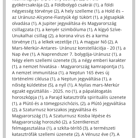
gyökércsakrája (2)
,
a Földbolygó csakrái (1)
,
a földi
négyesség törvénye (2)
,
A hely szelleme (1)
,
a Hold és –
az Uránusz-Alcyone-Fiastyúk égi tükört (1)
,
a Jégsapkák
olvadása (1)
,
A Jupiter jegyváltása és Magyarország
csillagzata (1)
,
a kenyér szimbóluma (1)
,
A kígyó Szíve-
Unukalhai csillag (2)
,
a korona vírus és a karma
törvénye (1)
,
a lelkek vezetője (1)
,
A magyar Nő (2)
,
A
Mars-Merkúr-Antares- Uránusz konstellációja - 20 (1)
,
a
Nap éve (1)
,
A Naprendszer 7. bolygója-Uránusz (1)
,
a
Négy elem szellemi üzenete (3)
,
a négy emberi karakter
(1)
,
a nemzet hivatása - Magyarország kamrapontja (1)
,
A nemzet immunitása (1)
,
a Neptun 165 éves új
történelmi ciklusa (1)
,
a Neptun jegyváltása (1)
,
a
nőiség küldetése (5)
,
a nyíl (1)
,
A Nyilas mars-Merkúr
egzakt együttállás - 2025. no (1)
,
a pápalátogatás
horoszkópja (1)
,
a Parajd katasztrófa spirituális üzenete
(1)
,
a Plútó és a tömegpszichózis, (2)
,
a Plútó jegyváltása
(2)
,
a Szaturnusz korszakos jegyváltása és
Magyarország (1)
,
A Szaturnusz Kosba lépése és
Magyarország horoszkó (2)
,
a Szentkereszt
felmagasztalása (1)
,
a szkíta-térítő (3)
,
a természeti
katasztrófák szellemi üzenete (2)
,
A Vénusz éve (7)
,
A