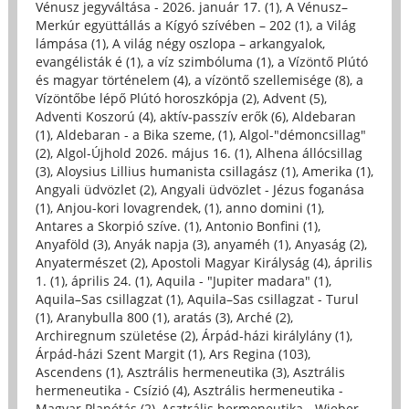
Vénusz jegyváltása - 2026. január 17. (1)
,
A Vénusz–
Merkúr együttállás a Kígyó szívében – 202 (1)
,
a Világ
lámpása (1)
,
A világ négy oszlopa – arkangyalok,
evangélisták é (1)
,
a víz szimbóluma (1)
,
a Vízöntő Plútó
és magyar történelem (4)
,
a vízöntő szellemisége (8)
,
a
Vízöntőbe lépő Plútó horoszkópja (2)
,
Advent (5)
,
Adventi Koszorú (4)
,
aktív-passzív erők (6)
,
Aldebaran
(1)
,
Aldebaran - a Bika szeme, (1)
,
Algol-"démoncsillag"
(2)
,
Algol-Újhold 2026. május 16. (1)
,
Alhena állócsillag
(3)
,
Aloysius Lillius humanista csillagász (1)
,
Amerika (1)
,
Angyali üdvözlet (2)
,
Angyali üdvözlet - Jézus foganása
(1)
,
Anjou-kori lovagrendek, (1)
,
anno domini (1)
,
Antares a Skorpió szíve. (1)
,
Antonio Bonfini (1)
,
Anyaföld (3)
,
Anyák napja (3)
,
anyaméh (1)
,
Anyaság (2)
,
Anyatermészet (2)
,
Apostoli Magyar Királyság (4)
,
április
1. (1)
,
április 24. (1)
,
Aquila - "Jupiter madara" (1)
,
Aquila–Sas csillagzat (1)
,
Aquila–Sas csillagzat - Turul
(1)
,
Aranybulla 800 (1)
,
aratás (3)
,
Arché (2)
,
Archiregnum születése (2)
,
Árpád-házi királylány (1)
,
Árpád-házi Szent Margit (1)
,
Ars Regina (103)
,
Ascendens (1)
,
Asztrális hermeneutika (3)
,
Asztrális
hermeneutika - Csízió (4)
,
Asztrális hermeneutika -
Magyar Planétás (2)
,
Asztrális hermeneutika - Wieber