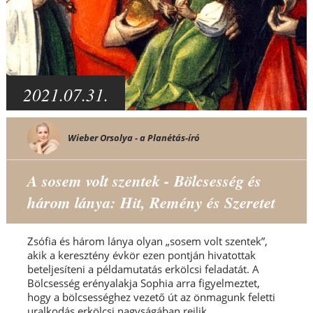
2021.07.31.
Wieber Orsolya - a Planétás-író
A sosem volt szentek - Bölcsesség és
három lánya: Hit, Remény és Szeretet
Zsófia és három lánya olyan „sosem volt szentek”,
akik a keresztény évkör ezen pontján hivatottak
beteljesíteni a példamutatás erkölcsi feladatát. A
Bölcsesség erényalakja Sophia arra figyelmeztet,
hogy a bölcsességhez vezető út az önmagunk feletti
uralkodás erkölcsi nagyságában rejlik...