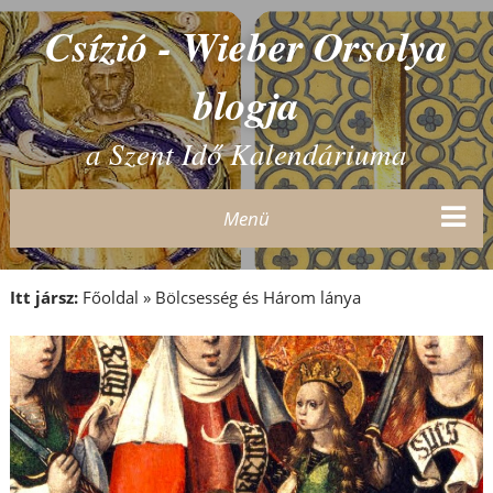
Csízió - Wieber Orsolya
blogja
a Szent Idő Kalendáriuma
Menü
Itt jársz:
Főoldal
»
Bölcsesség és Három lánya