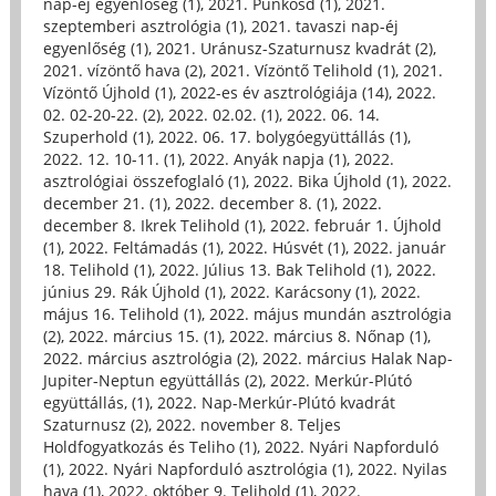
nap-éj egyenlőség (1)
,
2021. Pünkösd (1)
,
2021.
szeptemberi asztrológia (1)
,
2021. tavaszi nap-éj
egyenlőség (1)
,
2021. Uránusz-Szaturnusz kvadrát (2)
,
2021. vízöntő hava (2)
,
2021. Vízöntő Telihold (1)
,
2021.
Vízöntő Újhold (1)
,
2022-es év asztrológiája (14)
,
2022.
02. 02-20-22. (2)
,
2022. 02.02. (1)
,
2022. 06. 14.
Szuperhold (1)
,
2022. 06. 17. bolygóegyüttállás (1)
,
2022. 12. 10-11. (1)
,
2022. Anyák napja (1)
,
2022.
asztrológiai összefoglaló (1)
,
2022. Bika Újhold (1)
,
2022.
december 21. (1)
,
2022. december 8. (1)
,
2022.
december 8. Ikrek Telihold (1)
,
2022. február 1. Újhold
(1)
,
2022. Feltámadás (1)
,
2022. Húsvét (1)
,
2022. január
18. Telihold (1)
,
2022. Július 13. Bak Telihold (1)
,
2022.
június 29. Rák Újhold (1)
,
2022. Karácsony (1)
,
2022.
május 16. Telihold (1)
,
2022. május mundán asztrológia
(2)
,
2022. március 15. (1)
,
2022. március 8. Nőnap (1)
,
2022. március asztrológia (2)
,
2022. március Halak Nap-
Jupiter-Neptun együttállás (2)
,
2022. Merkúr-Plútó
együttállás, (1)
,
2022. Nap-Merkúr-Plútó kvadrát
Szaturnusz (2)
,
2022. november 8. Teljes
Holdfogyatkozás és Teliho (1)
,
2022. Nyári Napforduló
(1)
,
2022. Nyári Napforduló asztrológia (1)
,
2022. Nyilas
hava (1)
,
2022. október 9. Telihold (1)
,
2022.