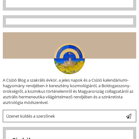
A Csízió Blog a szakrális évkör, a jeles napok és a Csízió kalendáriumi-
hagyomány rendjében ír keresztény kozmológiáról, a Boldogasszony-
örökségről, a kozmikus történelemről és Magyarország csillagzatáról az
asztrális hermeneutika világértelmező rendjében és a szinkretista
asztrológia módszerével.
Üzenet küldés a szerzőnek