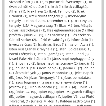
Vízöntő Plútó (1)
,
II. Lajos pünkösdi lóversenyei (1)
,
III.
évezred női küldetése (1)
,
Ikrek (1)
,
Ikrek csillagkép,
Alhena (1)
,
Ikrek hava (2)
,
Ikrek Telihold (2)
,
Ikrek
Uránusz (1)
,
Ikrek-Nyilas tengely (13)
,
Ikrek-Nyilas
tengely - Telihold 2025. December 5. (1)
,
Ikrek-Nyilas
tengely- USA-Magyarország (3)
,
Ilkus Márton, Mátyás
udvari asztrológusa (1)
,
Illés égbeemelkedése (1)
,
Illés
próféta - július 20. (1)
,
Illés szekere (1)
,
Illés szekere-
Göncöl szekér (2)
,
illúzió és valóság (1)
,
információ (1)
,
inverz valóság (2)
,
Irgalmas Jézus (1)
,
Irgalom Atyja (1)
,
Isten országának királynéja (1)
,
Isteni Bölcsesség (1)
,
Isteni Erények (1)
,
Isteni Igazság (2)
,
Isteni Rend (3)
,
Izrael-Palesztín háború (1)
,
János napi néphagyomány
(1)
,
János-nap (2)
,
János-napi hagyomány (2)
,
január 15.
(1)
,
Január 3. Jézus neve napja (1)
,
Január 6. (2)
,
január
6. Háromkirályok (2)
,
Janus Pannonius (1)
,
jeles napok
(5)
,
Jézus (4)
,
Jézus "öreganyja" (1)
,
Jézus bemutatása
(1)
,
Jézus foganása - tavaszi nap-éj egyenlőség (1)
,
Jóslatok (1)
,
Julianus-naptár (1)
,
július 2. (4)
,
június 21
(3)
,
Június 24. (5)
,
Jupiter (5)
,
Jupiter- Magyarok csillaga
(5)
,
Jupiter-magyarok csillaga, (1)
,
Jupiter-Vénusz-Plútó
T-kvadrát, (1)
,
Jurisics Miklós (1)
,
Káldeai asztrológia (1)
,
Káldeus papok (1)
,
káldeusi-asztrológia (2)
,
Kali Yuga