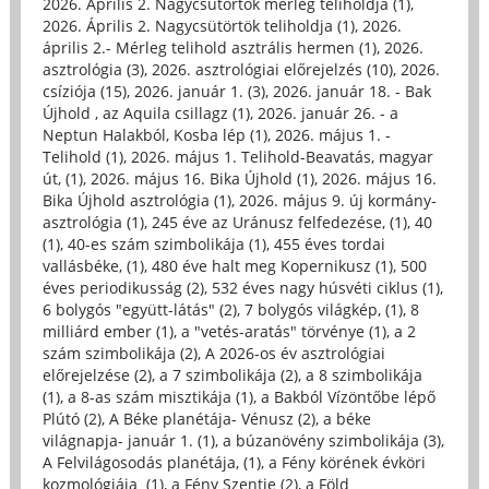
2026. Április 2. Nagycsütörtök mérleg teliholdja (1)
,
2026. Április 2. Nagycsütörtök teliholdja (1)
,
2026.
április 2.- Mérleg telihold asztrális hermen (1)
,
2026.
asztrológia (3)
,
2026. asztrológiai előrejelzés (10)
,
2026.
csíziója (15)
,
2026. január 1. (3)
,
2026. január 18. - Bak
Újhold , az Aquila csillagz (1)
,
2026. január 26. - a
Neptun Halakból, Kosba lép (1)
,
2026. május 1. -
Telihold (1)
,
2026. május 1. Telihold-Beavatás, magyar
út, (1)
,
2026. május 16. Bika Újhold (1)
,
2026. május 16.
Bika Újhold asztrológia (1)
,
2026. május 9. új kormány-
asztrológia (1)
,
245 éve az Uránusz felfedezése, (1)
,
40
(1)
,
40-es szám szimbolikája (1)
,
455 éves tordai
vallásbéke, (1)
,
480 éve halt meg Kopernikusz (1)
,
500
éves periodikusság (2)
,
532 éves nagy húsvéti ciklus (1)
,
6 bolygós "együtt-látás" (2)
,
7 bolygós világkép, (1)
,
8
milliárd ember (1)
,
a "vetés-aratás" törvénye (1)
,
a 2
szám szimbolikája (2)
,
A 2026-os év asztrológiai
előrejelzése (2)
,
a 7 szimbolikája (2)
,
a 8 szimbolikája
(1)
,
a 8-as szám misztikája (1)
,
a Bakból Vízöntőbe lépő
Plútó (2)
,
A Béke planétája- Vénusz (2)
,
a béke
világnapja- január 1. (1)
,
a búzanövény szimbolikája (3)
,
A Felvilágosodás planétája, (1)
,
a Fény körének évköri
kozmológiája (1)
,
a Fény Szentje (2)
,
a Föld