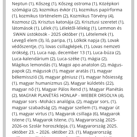
Neptun (1)
,
Kőszeg (1)
,
Kőszeg ostroma (1)
,
Középkori
szómágia (2)
,
kozmikus évkör (1)
,
kozmikus papírforma
(1)
,
kozmikus történelem (2)
,
Kozmikus Törvény (4)
,
Kozmosz (2)
,
Krisztus katonája (2)
,
Krisztusi szeretet (1)
,
látomások (1)
,
Lélek (1)
,
Lélektől-lélekig (1)
,
Lemmon és
SWAN üstökösök - 2025 október (1)
,
Lételemek (1)
,
Levegő elem (3)
,
ló, paripa, (1)
,
Lölkök napja (3)
,
Lovak
védőszentje, (1)
,
lovas csillagképek, (1)
,
Lovas nemzeti
örökség, (1)
,
Luca nap, december 13 (1)
,
Luca-búza (2)
,
Luca-kalendárium (2)
,
Luca-széke (1)
,
mágia (2)
,
Mágikus lemondás (1)
,
Magoi apo anatolon (2)
,
mágus-
papok (2)
,
mágusok (1)
,
magyar aratás (1)
,
magyar
békemisszió (3)
,
magyar géniusz (1)
,
magyar hősiesség
(1)
,
magyar humanizmus (2)
,
Magyar küldetés (22)
,
magyar nő (1)
,
Magyar Pálos Rend (1)
,
Magyar Planétás
(2)
,
MAGYAR PLANÉTÁS HONLAP - WIEBER ORSOLYA (4)
,
magyar sors -Mohács analógia, (2)
,
magyar sors, (1)
,
magyar szabadság (2)
,
magyar szellem (1)
,
magyar út
(1)
,
magyar virtus (1)
,
Magyarok csillaga (6)
,
Magyarok
Istene (1)
,
Magyarok Istene, (1)
,
Magyarország 2025-
2026-os Szolár horoszkópja, (1)
,
Magyarország 2025.
október 23. – 2026. október 23. (1)
,
Magyarország