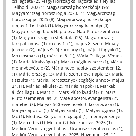
csillagzata (2)
,
Magyarország csillagzata és a Nyilas
Telihold- 202 (1)
,
Magyarország horoszkópja (95)
,
Magyarország horoszkópja 2023. (1)
,
Magyarország
horoszkópja, 2025 (8)
,
Magyarország horoszkópja-
május 1-Telihold, (1)
,
Magyarország Ic pontja (3)
,
Magyarország Radix Napja és a Nap-Plútó szembenáll
(1)
,
Magyarország sorsfeladata (25)
,
Magyarország
társpatrónusa (1)
,
május 1. (1)
,
május 8. szent Mihály
jelenete (2)
,
május 9- új kormány (1)
,
májusi fagyok (1)
,
Makkosmária (1)
,
március 8. (1)
,
Mária Csillaga- Vénusz
(1)
,
Mária Királysága (4)
,
Mária mágikus neve (1)
,
Mária
mennybevétele (2)
,
Mária neve napja- szeptember 12.
(1)
,
Mária országa (3)
,
Mária szent neve napja (2)
,
Mária
tisztulta (1)
,
Mária, Keresztények segítője ünnep- május
24. (1)
,
Máriás lelkület (2)
,
máriás napok (1)
,
Markab
állócsillag (2)
,
Mars (1)
,
Mars-Plútó kvadrát (3)
,
Mars-
Plútó szembenállás (2)
,
Máté apostol, evangelista (2)
,
mátéhét (2)
,
Mátyás 560 évvel ezelőtti koronázása (1)
,
Mátyás apostol (1)
,
Mátyás király (1)
,
Mátyás-ugrása (1)
,
Mc (1)
,
Medusa-Gorgó mitológiáját (1)
,
mennyei kenyér
(1)
,
Mercedes (1)
,
Merkúr (2)
,
Merkúr éve- 2026 (1)
,
Merkúr-Vénusz együttállás - Uránusz szembenállás (1)
,
Merkúr-Vénusz együttállás- 2025. November 25, (1)
,