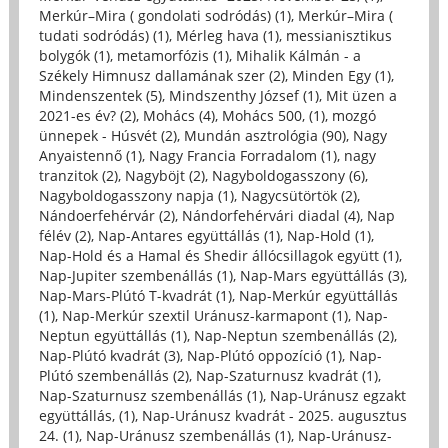
Merkúr–Mira ( gondolati sodródás) (1)
,
Merkúr–Mira (
tudati sodródás) (1)
,
Mérleg hava (1)
,
messianisztikus
bolygók (1)
,
metamorfózis (1)
,
Mihalik Kálmán - a
Székely Himnusz dallamának szer (2)
,
Minden Egy (1)
,
Mindenszentek (5)
,
Mindszenthy József (1)
,
Mit üzen a
2021-es év? (2)
,
Mohács (4)
,
Mohács 500, (1)
,
mozgó
ünnepek - Húsvét (2)
,
Mundán asztrológia (90)
,
Nagy
Anyaistennő (1)
,
Nagy Francia Forradalom (1)
,
nagy
tranzitok (2)
,
Nagyböjt (2)
,
Nagyboldogasszony (6)
,
Nagyboldogasszony napja (1)
,
Nagycsütörtök (2)
,
Nándoerfehérvár (2)
,
Nándorfehérvári diadal (4)
,
Nap
félév (2)
,
Nap-Antares együttállás (1)
,
Nap-Hold (1)
,
Nap-Hold és a Hamal és Shedir állócsillagok együtt (1)
,
Nap-Jupiter szembenállás (1)
,
Nap-Mars együttállás (3)
,
Nap-Mars-Plútó T-kvadrát (1)
,
Nap-Merkúr együttállás
(1)
,
Nap-Merkúr szextil Uránusz-karmapont (1)
,
Nap-
Neptun együttállás (1)
,
Nap-Neptun szembenállás (2)
,
Nap-Plútó kvadrát (3)
,
Nap-Plútó oppozíció (1)
,
Nap-
Plútó szembenállás (2)
,
Nap-Szaturnusz kvadrát (1)
,
Nap-Szaturnusz szembenállás (1)
,
Nap-Uránusz egzakt
együttállás, (1)
,
Nap-Uránusz kvadrát - 2025. augusztus
24. (1)
,
Nap-Uránusz szembenállás (1)
,
Nap-Uránusz-