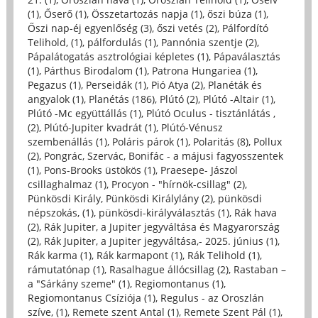
(1)
,
Őserő (1)
,
Összetartozás napja (1)
,
őszi búza (1)
,
Őszi nap-éj egyenlőség (3)
,
őszi vetés (2)
,
Pálfordító
Telihold, (1)
,
pálfordulás (1)
,
Pannónia szentje (2)
,
Pápalátogatás asztrológiai képletes (1)
,
Pápaválasztás
(1)
,
Párthus Birodalom (1)
,
Patrona Hungariea (1)
,
Pegazus (1)
,
Perseidák (1)
,
Pió Atya (2)
,
Planéták és
angyalok (1)
,
Planétás (186)
,
Plútó (2)
,
Plútó -Altair (1)
,
Plútó -Mc együttállás (1)
,
Plútó Oculus - tisztánlátás ,
(2)
,
Plútó-Jupiter kvadrát (1)
,
Plútó-Vénusz
szembenállás (1)
,
Poláris párok (1)
,
Polaritás (8)
,
Pollux
(2)
,
Pongrác, Szervác, Bonifác - a májusi fagyosszentek
(1)
,
Pons-Brooks üstökös (1)
,
Praesepe- Jászol
csillaghalmaz (1)
,
Procyon - "hírnök-csillag" (2)
,
Pünkösdi Király, Pünkösdi Királylány (2)
,
pünkösdi
népszokás, (1)
,
pünkösdi-királyválasztás (1)
,
Rák hava
(2)
,
Rák Jupiter, a Jupiter jegyváltása és Magyarország
(2)
,
Rák Jupiter, a Jupiter jegyváltása,- 2025. június (1)
,
Rák karma (1)
,
Rák karmapont (1)
,
Rák Telihold (1)
,
rámutatónap (1)
,
Rasalhague állócsillag (2)
,
Rastaban –
a "Sárkány szeme" (1)
,
Regiomontanus (1)
,
Regiomontanus Csíziója (1)
,
Regulus - az Oroszlán
szíve, (1)
,
Remete szent Antal (1)
,
Remete Szent Pál (1)
,