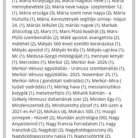
(1)
,
Mária Királysága (4)
,
Mária mágikus neve (1)
,
Mária
mennybevétele (2)
,
Mária neve napja- szeptember 12.
(1)
,
Mária országa (3)
,
Mária szent neve napja (2)
,
Mária
tisztulta (1)
,
Mária, Keresztények segítője ünnep- május
24. (1)
,
Máriás lelkület (2)
,
máriás napok (1)
,
Markab
állócsillag (2)
,
Mars (1)
,
Mars-Plútó kvadrát (3)
,
Mars-
Plútó szembenállás (2)
,
Máté apostol, evangelista (2)
,
mátéhét (2)
,
Mátyás 560 évvel ezelőtti koronázása (1)
,
Mátyás apostol (1)
,
Mátyás király (1)
,
Mátyás-ugrása (1)
,
Mc (1)
,
Medusa-Gorgó mitológiáját (1)
,
mennyei kenyér
(1)
,
Mercedes (1)
,
Merkúr (2)
,
Merkúr éve- 2026 (1)
,
Merkúr-Vénusz együttállás - Uránusz szembenállás (1)
,
Merkúr-Vénusz együttállás- 2025. November 25, (1)
,
Merkúr–Mira ( gondolati sodródás) (1)
,
Merkúr–Mira (
tudati sodródás) (1)
,
Mérleg hava (1)
,
messianisztikus
bolygók (1)
,
metamorfózis (1)
,
Mihalik Kálmán - a
Székely Himnusz dallamának szer (2)
,
Minden Egy (1)
,
Mindenszentek (5)
,
Mindszenthy József (1)
,
Mit üzen a
2021-es év? (2)
,
Mohács (4)
,
Mohács 500, (1)
,
mozgó
ünnepek - Húsvét (2)
,
Mundán asztrológia (90)
,
Nagy
Anyaistennő (1)
,
Nagy Francia Forradalom (1)
,
nagy
tranzitok (2)
,
Nagyböjt (2)
,
Nagyboldogasszony (6)
,
Nagyboldogasszony napja (1)
,
Nagycsütörtök (2)
,