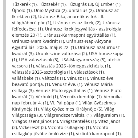
Tűzkerék (1)
,
Tűzszekér (1)
,
Tűzugrás (3)
,
Új Ember (1)
,
Újhold (1)
,
Unio Mystica (2)
,
unitárius (2)
,
Uránusz az
Ikrekben (2)
,
Uránusz Bika, anaretikus fok - II.
világháború pár (1)
,
Uránusz és az Ikrek, (2)
,
Uránusz
felfedezése, (1)
,
Uránusz Ikrek jegyváltás - asztrológiai
elemzés 20 (1)
,
Uránusz-Karmapont együttállás (1)
,
Uránusz-Mars kvadrát (1)
,
Uránusz-Nap-Alcyone
együttállás- 2026. május 22. (1)
,
Uránusz-Szaturnusz
kvadrát (3)
,
Urunk színe változása (2)
,
USA horoszkópja
(1)
,
USA választások (3)
,
USA-Magyarország (5)
,
utolsó
vacsora (1)
,
választás 2026 -tömegpszichózis, (1)
,
választás 2026-asztrológia (1)
,
választások (1)
,
vallásbéke (1)
,
Változás (1)
,
Vénusz (1)
,
Vénusz éve
beavató pontja, (1)
,
Vénusz éve, (1)
,
Vénusz-Mária
csillaga (3)
,
Vénusz-Plútó együttállás (1)
,
Vénusz-Plútó
kvadrát (1)
,
Vérhold (1)
,
Veronika kendője (1)
,
Veronika
nap február 4. (1)
,
VI. Pál pápa (1)
,
Világ Győzelmes
Királynéja (1)
,
Világ Győzelmes Királynője (5)
,
Világ
Világossága (3)
,
világrendszerváltás, (1)
,
világuralom (1)
,
Virágos szent János (4)
,
Virágszentelés (1)
,
Vitéz János
(2)
,
Vízkereszt (2)
,
Vízöntő csillagkép (1)
,
Vízöntő
csillagkép jövőbe ömlő vize (1)
,
vízöntő kamrapont (1)
,