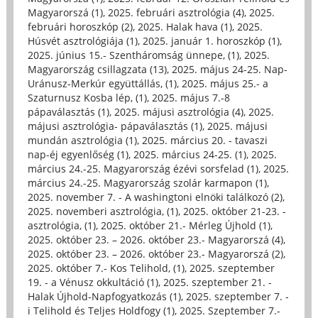
Magyarorszá (1)
,
2025. februári asztrológia (4)
,
2025.
februári horoszkóp (2)
,
2025. Halak hava (1)
,
2025.
Húsvét asztrológiája (1)
,
2025. január 1. horoszkóp (1)
,
2025. június 15.- Szentháromság ünnepe, (1)
,
2025.
Magyarország csillagzata (13)
,
2025. május 24-25. Nap-
Uránusz-Merkúr együttállás, (1)
,
2025. május 25.- a
Szaturnusz Kosba lép, (1)
,
2025. május 7.-8
pápaválasztás (1)
,
2025. májusi asztrológia (4)
,
2025.
májusi asztrológia- pápaválasztás (1)
,
2025. májusi
mundán asztrológia (1)
,
2025. március 20. - tavaszi
nap-éj egyenlőség (1)
,
2025. március 24-25. (1)
,
2025.
március 24.-25. Magyarország ézévi sorsfelad (1)
,
2025.
március 24.-25. Magyarország szolár karmapon (1)
,
2025. november 7. - A washingtoni elnöki találkozó (2)
,
2025. novemberi asztrológia, (1)
,
2025. október 21-23. -
asztrológia, (1)
,
2025. október 21.- Mérleg Újhold (1)
,
2025. október 23. – 2026. október 23.- Magyarorszá (4)
,
2025. október 23. – 2026. október 23.- Magyarorszá (2)
,
2025. október 7.- Kos Telihold, (1)
,
2025. szeptember
19. - a Vénusz okkultáció (1)
,
2025. szeptember 21. -
Halak Újhold-Napfogyatkozás (1)
,
2025. szeptember 7. -
i Telihold és Teljes Holdfogy (1)
,
2025. Szeptember 7.-