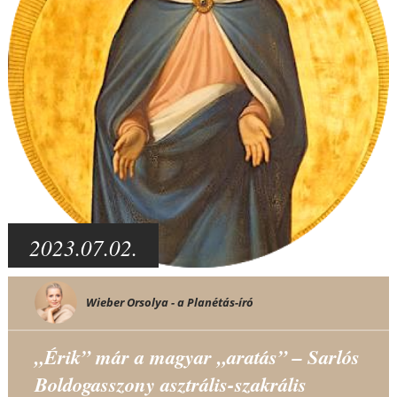
2023.07.02.
Wieber Orsolya - a Planétás-író
„Érik” már a magyar „aratás” – Sarlós
Boldogasszony asztrális-szakrális