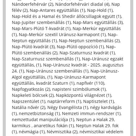
Nándoerfehérvár (2)
,
Nándorfehérvári diadal (4)
,
Nap
félév (2)
,
Nap-Antares együttállás (1)
,
Nap-Hold (1)
,
Nap-Hold és a Hamal és Shedir állócsillagok együtt (1)
,
Nap-Jupiter szembenállás (1)
,
Nap-Mars együttállás (3)
,
Nap-Mars-Plútó T-kvadrát (1)
,
Nap-Merkúr együttállás
(1)
,
Nap-Merkúr szextil Uránusz-karmapont (1)
,
Nap-
Neptun együttállás (1)
,
Nap-Neptun szembenállás (2)
,
Nap-Plútó kvadrát (3)
,
Nap-Plútó oppozíció (1)
,
Nap-
Plútó szembenállás (2)
,
Nap-Szaturnusz kvadrát (1)
,
Nap-Szaturnusz szembenállás (1)
,
Nap-Uránusz egzakt
együttállás, (1)
,
Nap-Uránusz kvadrát - 2025. augusztus
24. (1)
,
Nap-Uránusz szembenállás (1)
,
Nap-Uránusz-
Algol együttállás, (1)
,
Nap-Uránusz-Karmapont
együttállás, kvadrát Szaturn (1)
,
napfivér (110)
,
Napfogyatkozás (2)
,
napisteni szimbólumok (1)
,
Napkeleti bölcsek (2)
,
Napközpontú világnézet (1)
,
Napszentület (1)
,
naptárreform (1)
,
Naptisztelet (1)
,
Natália nővér (2)
,
Négy Evangélista (1)
,
négy kardvágás
(1)
,
nemzetbiztonság (1)
,
Nemzeti immun-rendszer (1)
,
nemzettudat manipulációja (1)
,
Neptun a Halak 29,
karmikus , anaretikus fokán (1)
,
Neptun Halak 29. fok
(1)
,
névmágia (1)
,
Névmisztika (2)
,
névmisztikai védelem