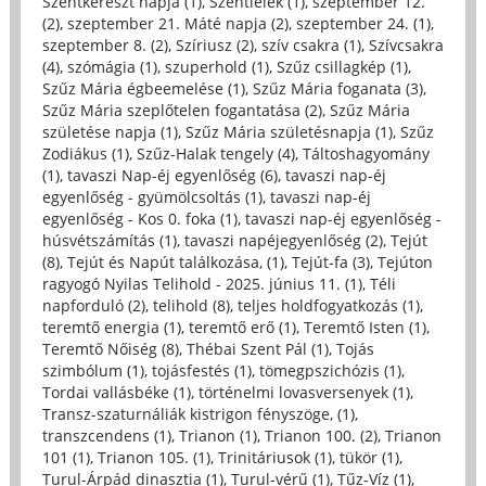
Szentkereszt napja (1)
,
Szentlélek (1)
,
szeptember 12.
(2)
,
szeptember 21. Máté napja (2)
,
szeptember 24. (1)
,
szeptember 8. (2)
,
Szíriusz (2)
,
szív csakra (1)
,
Szívcsakra
(4)
,
szómágia (1)
,
szuperhold (1)
,
Szűz csillagkép (1)
,
Szűz Mária égbeemelése (1)
,
Szűz Mária foganata (3)
,
Szűz Mária szeplőtelen fogantatása (2)
,
Szűz Mária
születése napja (1)
,
Szűz Mária születésnapja (1)
,
Szűz
Zodiákus (1)
,
Szűz-Halak tengely (4)
,
Táltoshagyomány
(1)
,
tavaszi Nap-éj egyenlőség (6)
,
tavaszi nap-éj
egyenlőség - gyümölcsoltás (1)
,
tavaszi nap-éj
egyenlőség - Kos 0. foka (1)
,
tavaszi nap-éj egyenlőség -
húsvétszámítás (1)
,
tavaszi napéjegyenlőség (2)
,
Tejút
(8)
,
Tejút és Napút találkozása, (1)
,
Tejút-fa (3)
,
Tejúton
ragyogó Nyilas Telihold - 2025. június 11. (1)
,
Téli
napforduló (2)
,
telihold (8)
,
teljes holdfogyatkozás (1)
,
teremtő energia (1)
,
teremtő erő (1)
,
Teremtő Isten (1)
,
Teremtő Nőiség (8)
,
Thébai Szent Pál (1)
,
Tojás
szimbólum (1)
,
tojásfestés (1)
,
tömegpszichózis (1)
,
Tordai vallásbéke (1)
,
történelmi lovasversenyek (1)
,
Transz-szaturnáliák kistrigon fényszöge, (1)
,
transzcendens (1)
,
Trianon (1)
,
Trianon 100. (2)
,
Trianon
101 (1)
,
Trianon 105. (1)
,
Trinitáriusok (1)
,
tükör (1)
,
Turul-Árpád dinasztia (1)
,
Turul-vérű (1)
,
Tűz-Víz (1)
,