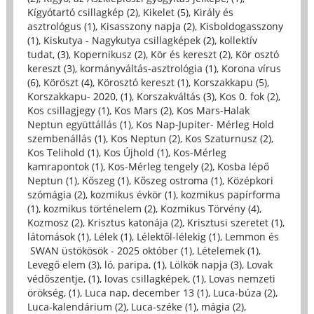
Kígyótartó csillagkép (2)
,
Kikelet (5)
,
Király és
asztrológus (1)
,
Kisasszony napja (2)
,
Kisboldogasszony
(1)
,
Kiskutya - Nagykutya csillagképek (2)
,
kollektív
tudat, (3)
,
Kopernikusz (2)
,
Kör és kereszt (2)
,
Kör osztó
kereszt (3)
,
kormányváltás-asztrológia (1)
,
Korona vírus
(6)
,
Köröszt (4)
,
Körosztó kereszt (1)
,
Korszakkapu (5)
,
Korszakkapu- 2020, (1)
,
Korszakváltás (3)
,
Kos 0. fok (2)
,
Kos csillagjegy (1)
,
Kos Mars (2)
,
Kos Mars-Halak
Neptun együttállás (1)
,
Kos Nap-Jupiter- Mérleg Hold
szembenállás (1)
,
Kos Neptun (2)
,
Kos Szaturnusz (2)
,
Kos Telihold (1)
,
Kos Újhold (1)
,
Kos-Mérleg
kamrapontok (1)
,
Kos-Mérleg tengely (2)
,
Kosba lépő
Neptun (1)
,
Kőszeg (1)
,
Kőszeg ostroma (1)
,
Középkori
szómágia (2)
,
kozmikus évkör (1)
,
kozmikus papírforma
(1)
,
kozmikus történelem (2)
,
Kozmikus Törvény (4)
,
Kozmosz (2)
,
Krisztus katonája (2)
,
Krisztusi szeretet (1)
,
látomások (1)
,
Lélek (1)
,
Lélektől-lélekig (1)
,
Lemmon és
SWAN üstökösök - 2025 október (1)
,
Lételemek (1)
,
Levegő elem (3)
,
ló, paripa, (1)
,
Lölkök napja (3)
,
Lovak
védőszentje, (1)
,
lovas csillagképek, (1)
,
Lovas nemzeti
örökség, (1)
,
Luca nap, december 13 (1)
,
Luca-búza (2)
,
Luca-kalendárium (2)
,
Luca-széke (1)
,
mágia (2)
,