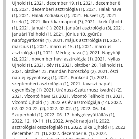
Újhold (1)
,
2021. december 19, (1)
,
2021. december 8.
(2)
,
2021. decemberi asztrológia (1)
,
2021. Halak hava
(1)
,
2021. Halak Zodiákus (1)
,
2021. Húsvét (2)
,
2021.
Ikrek (1)
,
2021. Ikrek karmapont (3)
,
2021. Ikrek Újhold
(1)
,
2021. január (1)
,
2021. januári asztrológia (3)
,
2021.
januári Telihold (1)
,
2021. június 10. gyűrűs
napfogyatkozás (1)
,
2021. május asztrológia (1)
,
2021.
március (1)
,
2021. március 15. (1)
,
2021. márciusi
asztrológia (1)
,
2021. Mérleg hava (1)
,
2021. Nagyböjt
(2)
,
2021. november havi asztrológia (1)
,
2021. Nyilas
Újhold (1)
,
2021. óév (1)
,
2021. október 20. Telihold (1)
,
2021. október 23. mundán horoszkóp (2)
,
2021. őszi
nap-éj egyenlőség (1)
,
2021. Pünkösd (1)
,
2021.
szeptemberi asztrológia (1)
,
2021. tavaszi nap-éj
egyenlőség (1)
,
2021. Uránusz-Szaturnusz kvadrát (2)
,
2021. vízöntő hava (2)
,
2021. Vízöntő Telihold (1)
,
2021.
Vízöntő Újhold (1)
,
2022-es év asztrológiája (14)
,
2022.
02. 02-20-22. (2)
,
2022. 02.02. (1)
,
2022. 06. 14.
Szuperhold (1)
,
2022. 06. 17. bolygóegyüttállás (1)
,
2022. 12. 10-11. (1)
,
2022. Anyák napja (1)
,
2022.
asztrológiai összefoglaló (1)
,
2022. Bika Újhold (1)
,
2022.
december 21. (1)
,
2022. december 8. (1)
,
2022.