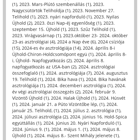
(1)
,
2023. Mars-Plútó szembenállás (1)
,
2023.
Nagycsütörtök Teliholdja (1)
,
2023. November 27.
Telihold (1)
,
2023. nyári napforduló (1)
,
2023. Nyilas
Újhold (2)
,
2023. őszi Nap-éj egyenlőség (1)
,
2023.
szeptember 15. Újhold (1)
,
2023. Szűz Telihold (1)
,
2023. Virágvasárnap (1)
,
2023.október 23- 2024. október
23-as asztrológiai (4)
,
2024 a Nap éve (6)
,
2024 csíziója
(15)
,
2024-es év asztrológiája (14)
,
2024. április 8-i
Újhold-Chiron-Holdcsomópont együ (1)
,
2024. április 8-
i, Újhold- Napfogyatkozás (2)
,
2024. április 8.
napfogyatkozás az USA-ban (2)
,
2024. asztrológiai
összefoglaló (1)
,
2024. asztrológiája (7)
,
2024. augusztus
19. Telihold (1)
,
2024. Bika hava (1)
,
2024. Bika havának
asztrológiája (1)
,
2024. decemberi asztrológia (1)
,
2024.
év végi asztrológiai összegzés (2)
,
2024. február 9.
Vízöntő Újhold (1)
,
2024. Halak Újhold (1)
,
2024. Húsvét
(1)
,
2024. január 21. a Púto Vízöntőbe lép, (1)
,
2024.
január 25. Telihold, (1)
,
2024. Július 2. asztrológia (1)
,
2024. júliusi asztrológia (2)
,
2024. június 16. Hold-Spica
együttállás (1)
,
2024. Június 20. Nyári Napforduló (1)
,
2024. Június 9. (1)
,
2024. május 1. (1)
,
2024. május 8.
Újhold (1)
,
2024. május 8.- Szent Mihály jelenete (1)
,