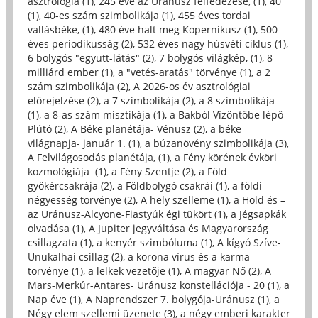
asztrológia (1)
,
245 éve az Uránusz felfedezése, (1)
,
40
(1)
,
40-es szám szimbolikája (1)
,
455 éves tordai
vallásbéke, (1)
,
480 éve halt meg Kopernikusz (1)
,
500
éves periodikusság (2)
,
532 éves nagy húsvéti ciklus (1)
,
6 bolygós "együtt-látás" (2)
,
7 bolygós világkép, (1)
,
8
milliárd ember (1)
,
a "vetés-aratás" törvénye (1)
,
a 2
szám szimbolikája (2)
,
A 2026-os év asztrológiai
előrejelzése (2)
,
a 7 szimbolikája (2)
,
a 8 szimbolikája
(1)
,
a 8-as szám misztikája (1)
,
a Bakból Vízöntőbe lépő
Plútó (2)
,
A Béke planétája- Vénusz (2)
,
a béke
világnapja- január 1. (1)
,
a búzanövény szimbolikája (3)
,
A Felvilágosodás planétája, (1)
,
a Fény körének évköri
kozmológiája (1)
,
a Fény Szentje (2)
,
a Föld
gyökércsakrája (2)
,
a Földbolygó csakrái (1)
,
a földi
négyesség törvénye (2)
,
A hely szelleme (1)
,
a Hold és –
az Uránusz-Alcyone-Fiastyúk égi tükört (1)
,
a Jégsapkák
olvadása (1)
,
A Jupiter jegyváltása és Magyarország
csillagzata (1)
,
a kenyér szimbóluma (1)
,
A kígyó Szíve-
Unukalhai csillag (2)
,
a korona vírus és a karma
törvénye (1)
,
a lelkek vezetője (1)
,
A magyar Nő (2)
,
A
Mars-Merkúr-Antares- Uránusz konstellációja - 20 (1)
,
a
Nap éve (1)
,
A Naprendszer 7. bolygója-Uránusz (1)
,
a
Négy elem szellemi üzenete (3)
,
a négy emberi karakter