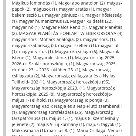
Mágikus lemondás (1)
,
Magoi apo anatolon (2)
,
mágus-
papok (2)
,
mágusok (1)
,
magyar aratás (1)
,
magyar
békemisszió (3)
,
magyar géniusz (1)
,
magyar hősiesség
(1)
,
magyar humanizmus (2)
,
Magyar küldetés (22)
,
magyar nő (1)
,
Magyar Pálos Rend (1)
,
Magyar Planétás
(2)
,
MAGYAR PLANÉTÁS HONLAP - WIEBER ORSOLYA (4)
,
magyar sors -Mohács analógia, (2)
,
magyar sors, (1)
,
magyar szabadság (2)
,
magyar szellem (1)
,
magyar út
(1)
,
magyar virtus (1)
,
Magyarok csillaga (6)
,
Magyarok
Istene (1)
,
Magyarok Istene, (1)
,
Magyarország 2025-
2026-os Szolár horoszkópja, (1)
,
Magyarország 2025.
október 23. – 2026. október 23. (1)
,
Magyarország
csillagzata (2)
,
Magyarország csillagzata és a Nyilas
Telihold- 202 (1)
,
Magyarország horoszkópja (95)
,
Magyarország horoszkópja 2023. (1)
,
Magyarország
horoszkópja, 2025 (8)
,
Magyarország horoszkópja-
május 1-Telihold, (1)
,
Magyarország Ic pontja (3)
,
Magyarország Radix Napja és a Nap-Plútó szembenáll
(1)
,
Magyarország sorsfeladata (25)
,
Magyarország
társpatrónusa (1)
,
május 1. (1)
,
május 8. szent Mihály
jelenete (2)
,
május 9- új kormány (1)
,
májusi fagyok (1)
,
Makkosmária (1)
,
március 8. (1)
,
Mária Csillaga- Vénusz