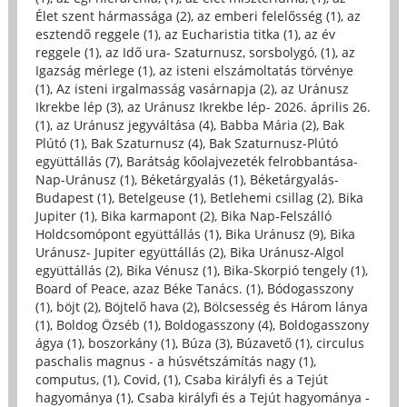
Élet szent hármassága (2)
,
az emberi felelősség (1)
,
az
esztendő reggele (1)
,
az Eucharistia titka (1)
,
az év
reggele (1)
,
az Idő ura- Szaturnusz, sorsbolygó, (1)
,
az
Igazság mérlege (1)
,
az isteni elszámoltatás törvénye
(1)
,
Az isteni irgalmasság vasárnapja (2)
,
az Uránusz
Ikrekbe lép (3)
,
az Uránusz Ikrekbe lép- 2026. április 26.
(1)
,
az Uránusz jegyváltása (4)
,
Babba Mária (2)
,
Bak
Plútó (1)
,
Bak Szaturnusz (4)
,
Bak Szaturnusz-Plútó
együttállás (7)
,
Barátság kőolajvezeték felrobbantása-
Nap-Uránusz (1)
,
Béketárgyalás (1)
,
Béketárgyalás-
Budapest (1)
,
Betelgeuse (1)
,
Betlehemi csillag (2)
,
Bika
Jupiter (1)
,
Bika karmapont (2)
,
Bika Nap-Felszálló
Holdcsomópont együttállás (1)
,
Bika Uránusz (9)
,
Bika
Uránusz- Jupiter együttállás (2)
,
Bika Uránusz-Algol
együttállás (2)
,
Bika Vénusz (1)
,
Bika-Skorpió tengely (1)
,
Board of Peace, azaz Béke Tanács. (1)
,
Bódogasszony
(1)
,
böjt (2)
,
Böjtelő hava (2)
,
Bölcsesség és Három lánya
(1)
,
Boldog Özséb (1)
,
Boldogasszony (4)
,
Boldogasszony
ágya (1)
,
boszorkány (1)
,
Búza (3)
,
Búzavető (1)
,
circulus
paschalis magnus - a húsvétszámítás nagy (1)
,
computus, (1)
,
Covid, (1)
,
Csaba királyfi és a Tejút
hagyománya (1)
,
Csaba királyfi és a Tejút hagyománya -