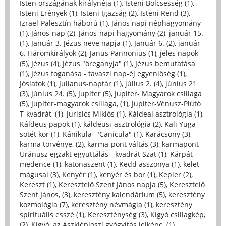
Isten országának királynéja (1)
,
Isteni Bölcsesség (1)
,
Isteni Erények (1)
,
Isteni Igazság (2)
,
Isteni Rend (3)
,
Izrael-Palesztín háború (1)
,
János napi néphagyomány
(1)
,
János-nap (2)
,
János-napi hagyomány (2)
,
január 15.
(1)
,
Január 3. Jézus neve napja (1)
,
Január 6. (2)
,
január
6. Háromkirályok (2)
,
Janus Pannonius (1)
,
jeles napok
(5)
,
Jézus (4)
,
Jézus "öreganyja" (1)
,
Jézus bemutatása
(1)
,
Jézus foganása - tavaszi nap-éj egyenlőség (1)
,
Jóslatok (1)
,
Julianus-naptár (1)
,
július 2. (4)
,
június 21
(3)
,
Június 24. (5)
,
Jupiter (5)
,
Jupiter- Magyarok csillaga
(5)
,
Jupiter-magyarok csillaga, (1)
,
Jupiter-Vénusz-Plútó
T-kvadrát, (1)
,
Jurisics Miklós (1)
,
Káldeai asztrológia (1)
,
Káldeus papok (1)
,
káldeusi-asztrológia (2)
,
Kali Yuga
sötét kor (1)
,
Kánikula- "Canicula" (1)
,
Karácsony (3)
,
karma törvénye, (2)
,
karma-pont váltás (3)
,
karmapont-
Uránusz egzakt együttálás - kvadrát Szat (1)
,
Kárpát-
medence (1)
,
katonaszent (1)
,
Kedd asszonya (1)
,
kelet
mágusai (3)
,
Kenyér (1)
,
kenyér és bor (1)
,
Kepler (2)
,
Kereszt (1)
,
Keresztelő Szent János napja (5)
,
Keresztelő
Szent János, (3)
,
keresztény kalendárium (5)
,
keresztény
kozmológia (7)
,
keresztény névmágia (1)
,
keresztény
spirituális esszé (1)
,
Kereszténység (3)
,
Kígyó csillagkép,
(2)
,
Kígyó, az Aszklépioszi gyógyítás jelképe, (1)
,