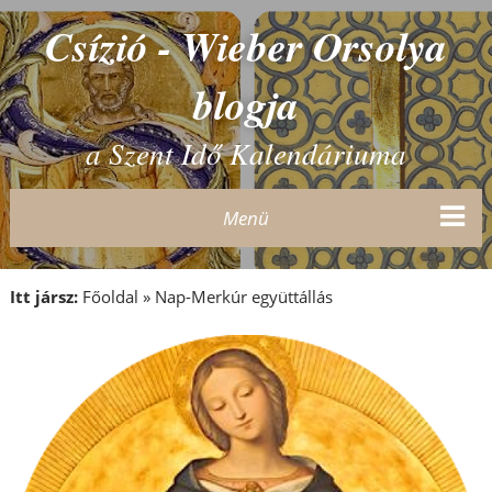
Csízió - Wieber Orsolya
blogja
a Szent Idő Kalendáriuma
Menü
Itt jársz:
Főoldal
»
Nap-Merkúr együttállás