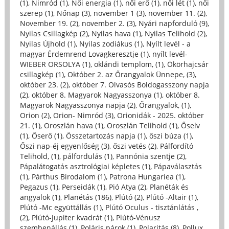
(1)
,
Nimród (1)
,
Női energia (1)
,
női erő (1)
,
női lét (1)
,
női
szerep (1)
,
Nőnap (3)
,
november 1 (3)
,
november 11. (2)
,
November 19. (2)
,
november 2. (3)
,
Nyári napforduló (9)
,
Nyilas Csillagkép (2)
,
Nyilas hava (1)
,
Nyilas Telihold (2)
,
Nyilas Újhold (1)
,
Nyilas zodiákus (1)
,
Nyílt levél - a
magyar Érdemrend Lovagkeresztje (1)
,
nyílt levél-
WIEBER ORSOLYA (1)
,
oklándi templom, (1)
,
Ökörhajcsár
csillagkép (1)
,
Október 2. az Őrangyalok Ünnepe, (3)
,
október 23. (2)
,
október 7. Olvasós Boldogasszony napja
(2)
,
október 8. Magyarok Nagyasszonya (1)
,
október 8.
Magyarok Nagyasszonya napja (2)
,
Őrangyalok, (1)
,
Orion (2)
,
Orion- Nimród (3)
,
Orionidák - 2025. október
21. (1)
,
Oroszlán hava (1)
,
Oroszlán Telihold (1)
,
Őselv
(1)
,
Őserő (1)
,
Összetartozás napja (1)
,
őszi búza (1)
,
Őszi nap-éj egyenlőség (3)
,
őszi vetés (2)
,
Pálfordító
Telihold, (1)
,
pálfordulás (1)
,
Pannónia szentje (2)
,
Pápalátogatás asztrológiai képletes (1)
,
Pápaválasztás
(1)
,
Párthus Birodalom (1)
,
Patrona Hungariea (1)
,
Pegazus (1)
,
Perseidák (1)
,
Pió Atya (2)
,
Planéták és
angyalok (1)
,
Planétás (186)
,
Plútó (2)
,
Plútó -Altair (1)
,
Plútó -Mc együttállás (1)
,
Plútó Oculus - tisztánlátás ,
(2)
,
Plútó-Jupiter kvadrát (1)
,
Plútó-Vénusz
szembenállás (1)
,
Poláris párok (1)
,
Polaritás (8)
,
Pollux