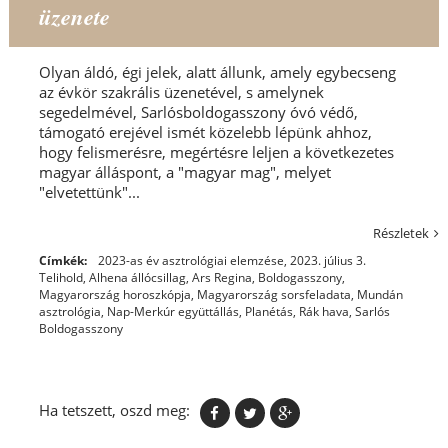
üzenete
Olyan áldó, égi jelek, alatt állunk, amely egybecseng
az évkör szakrális üzenetével, s amelynek
segedelmével, Sarlósboldogasszony óvó védő,
támogató erejével ismét közelebb lépünk ahhoz,
hogy felismerésre, megértésre leljen a következetes
magyar álláspont, a "magyar mag", melyet
"elvetettünk"...
Részletek
Címkék:
2023-as év asztrológiai elemzése
,
2023. július 3.
Telihold
,
Alhena állócsillag
,
Ars Regina
,
Boldogasszony
,
Magyarország horoszkópja
,
Magyarország sorsfeladata
,
Mundán
asztrológia
,
Nap-Merkúr együttállás
,
Planétás
,
Rák hava
,
Sarlós
Boldogasszony
Ha tetszett, oszd meg: