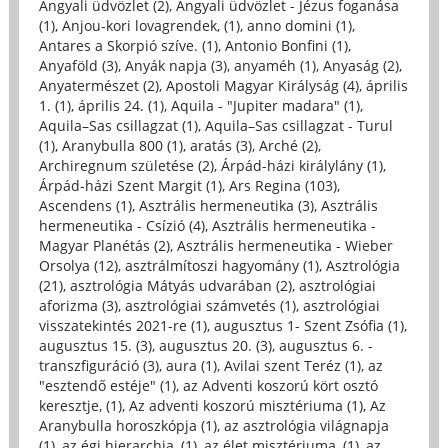
Angyali üdvözlet (2)
,
Angyali üdvözlet - Jézus foganása
(1)
,
Anjou-kori lovagrendek, (1)
,
anno domini (1)
,
Antares a Skorpió szíve. (1)
,
Antonio Bonfini (1)
,
Anyaföld (3)
,
Anyák napja (3)
,
anyaméh (1)
,
Anyaság (2)
,
Anyatermészet (2)
,
Apostoli Magyar Királyság (4)
,
április
1. (1)
,
április 24. (1)
,
Aquila - "Jupiter madara" (1)
,
Aquila–Sas csillagzat (1)
,
Aquila–Sas csillagzat - Turul
(1)
,
Aranybulla 800 (1)
,
aratás (3)
,
Arché (2)
,
Archiregnum születése (2)
,
Árpád-házi királylány (1)
,
Árpád-házi Szent Margit (1)
,
Ars Regina (103)
,
Ascendens (1)
,
Asztrális hermeneutika (3)
,
Asztrális
hermeneutika - Csízió (4)
,
Asztrális hermeneutika -
Magyar Planétás (2)
,
Asztrális hermeneutika - Wieber
Orsolya (12)
,
asztrálmítoszi hagyomány (1)
,
Asztrológia
(21)
,
asztrológia Mátyás udvarában (2)
,
asztrológiai
aforizma (3)
,
asztrológiai számvetés (1)
,
asztrológiai
visszatekintés 2021-re (1)
,
augusztus 1- Szent Zsófia (1)
,
augusztus 15. (3)
,
augusztus 20. (3)
,
augusztus 6. -
transzfiguráció (3)
,
aura (1)
,
Avilai szent Teréz (1)
,
az
"esztendő estéje" (1)
,
az Adventi koszorú kört osztó
keresztje, (1)
,
Az adventi koszorú misztériuma (1)
,
Az
Aranybulla horoszkópja (1)
,
az asztrológia világnapja
(1)
,
az égi hierarchia, (1)
,
az élet misztériuma, (1)
,
az