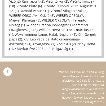
Vízöntő Karmapont (2)
,
Vizöntő kor (2)
,
Vízöntő korszak
(10)
,
Vízöntő Plútó (6)
,
Vízöntő Telihold, 2022. augusztus
12. (1)
,
Vízöntő Vénusz (1)
,
Vízöntő Világkorszak (3)
,
WIEBER ORSOLYA - Csízió (8)
,
WIEBER ORSOLYA -
Magyar Planétás (5)
,
WIEBER ORSOLYA - Teremtő
Nőiség (1)
,
Wieber Orsolya író/Magyar Érdemrend
Lovagkeresztje (2)
,
William Herschel 1781. március 13.
(1)
,
Woke-kommunizmus-Halak Neptun, (1)
,
XIII. Gergely
pápa (2)
,
XIV. Leo Pápa beiktató ceremóniája-
asztrológia (1)
,
zavargások (1)
,
Zodiákus (2)
,
Zrínyi Ilona
(1)
,
• Merkúr éve 2026 - hír és igazság (1)
Wieber Orsolya író, a Csízió Blog
és a Magyar Planétás Honlap
alapítója. Az általa létrehozott
Asztrális hermeneutika
világolvasatában ír keresztény
kozmológiáról, a kalendáriumi
hagyományról, Magyarország
bevatató csillagzatáról.