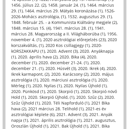
1456. július 22. (2)
,
1458. január 24. (1)
,
1464. március
29. (1)
,
1464. március 29. Mátyás koronázása (1)
,
1526-
2026-Mohács asztrológia, (1)
,
1532. augusztus 29. (1)
,
1848. február 25. - a Kommunista Kiáltvány megjele (2)
,
1848. március 15. (4)
,
1941. március 28. (1)
,
1941.
március 28. Magyarország a II. Világháborúba (1)
,
1956.
november 4. (1)
,
2020 asztrológiai előrejelzés (23)
,
2020
korszakváltás, (1)
,
2020 Kos csillagjegy (1)
,
2020-
kORSZAKKAPU (1)
,
2020. Advent (3)
,
2020. Anyáknapja
(1)
,
2020. április hava (2)
,
2020. Bika (4)
,
2020.
december (1)
,
2020. december 21-24. (1)
,
2020.
december 21. (1)
,
2020. Húsvét (3)
,
2020. Ikrek (4)
,
2020.
Ikrek karmapont, (2)
,
2020. Karácsony (2)
,
2020. május
asztrológia (1)
,
2020. márciusi asztrológia (1)
,
2020.
Mérleg (1)
,
2020. Nyilas (1)
,
2020. Nyilas Újhold (1)
,
2020. Pünkösd (1)
,
2020. Skorpió (1)
,
2020. Skorpió növő
Hold (1)
,
2020. Skorpió Újhold, (1)
,
2020. Szűz (2)
,
2020.
Szűz Újhold (1)
,
2020. Téli Napforduló (1)
,
2021 Bika
hava (2)
,
2021 március 28. Telihold (1)
,
2021-es év
asztrológiai képlete (6)
,
2021. Advent (3)
,
2021. Anyák
napja (1)
,
2021. április asztrológia (1)
,
2021. augusztus,
Oroszlán Újhold (1)
,
2021. Bak Újhold (1)
,
2021. Bika