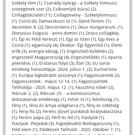
Székely Him (1)
,
Csanády György - a Székely himnusz
szövegének szer (2)
,
Csíksomlyói búcsú (2)
,
Csillagbölcselet (11)
,
Csillagösvény - Székelyhimnusz
(1)
,
Csízió (6)
,
Damaszkuszi út (1)
,
Dávid Ferenc (1)
,
december 8. (2)
,
Descendens (1)
,
Deus Hungarorum, (1)
,
Dionysius Exiguus - anno domini (1)
,
Draco csillagkép,
(1)
,
Égi és Földi kereszt, (1)
,
Egy az Isten (1)
,
Egy éves a
Csízió (1)
,
egyensúly (4)
,
Ekvátor- Égi Egyenlítő (1)
,
Elemi
erők (3)
,
energia válság, (1)
,
Engesztelő küldetés (2)
,
engesztelő Magyarország (4)
,
Engesztelődés (1)
,
epacta
jelentése, (1)
,
Eridanus folyó (3)
,
Éter (3)
,
EU soros
elnökség horoszkópja- 2024. július 1. (2)
,
Eucharistia
(1)
,
Európa legbátrabb asszonya (1)
,
Fagyosszentek (2)
,
Fagyosszentek - május 12-14. (1)
,
Fagyosszentek
Teliholdja - 2025. május 12. (1)
,
Fausztina nővér (2)
,
február 2. (2)
,
február 25. - a kommunizmus
áldozatainak emléknapj (1)
,
Fehér ló (1)
,
felelősség (1)
,
Fény (1)
,
fény és árnya világharca (1)
,
fény és sötétség
(1)
,
Fény-fiú (2)
,
Ferenc József pünkösdi királyválasztása
(1)
,
Ferenc pápa (2)
,
Férfi és Nő (1)
,
Fiastyúk (1)
,
Fiastyúk- Plejadok (3)
,
Fogolykiváltó Boldogasszony (1)
,
Föld elem (1)
,
Földközeli Telihold - 2025. Október 7. (1)
,