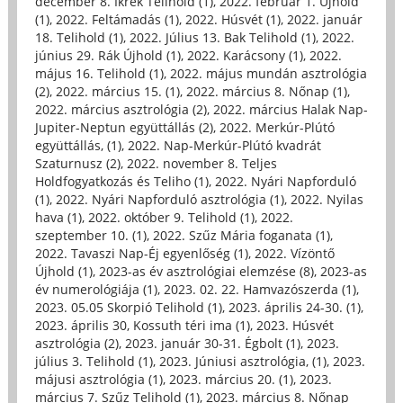
december 8. Ikrek Telihold (1)
,
2022. február 1. Újhold
(1)
,
2022. Feltámadás (1)
,
2022. Húsvét (1)
,
2022. január
18. Telihold (1)
,
2022. Július 13. Bak Telihold (1)
,
2022.
június 29. Rák Újhold (1)
,
2022. Karácsony (1)
,
2022.
május 16. Telihold (1)
,
2022. május mundán asztrológia
(2)
,
2022. március 15. (1)
,
2022. március 8. Nőnap (1)
,
2022. március asztrológia (2)
,
2022. március Halak Nap-
Jupiter-Neptun együttállás (2)
,
2022. Merkúr-Plútó
együttállás, (1)
,
2022. Nap-Merkúr-Plútó kvadrát
Szaturnusz (2)
,
2022. november 8. Teljes
Holdfogyatkozás és Teliho (1)
,
2022. Nyári Napforduló
(1)
,
2022. Nyári Napforduló asztrológia (1)
,
2022. Nyilas
hava (1)
,
2022. október 9. Telihold (1)
,
2022.
szeptember 10. (1)
,
2022. Szűz Mária foganata (1)
,
2022. Tavaszi Nap-Éj egyenlőség (1)
,
2022. Vízöntő
Újhold (1)
,
2023-as év asztrológiai elemzése (8)
,
2023-as
év numerológiája (1)
,
2023. 02. 22. Hamvazószerda (1)
,
2023. 05.05 Skorpió Telihold (1)
,
2023. április 24-30. (1)
,
2023. április 30, Kossuth téri ima (1)
,
2023. Húsvét
asztrológia (2)
,
2023. január 30-31. Égbolt (1)
,
2023.
július 3. Telihold (1)
,
2023. Júniusi asztrológia, (1)
,
2023.
májusi asztrológia (1)
,
2023. március 20. (1)
,
2023.
március 7. Szűz Telihold (1)
,
2023. március 8. Nőnap