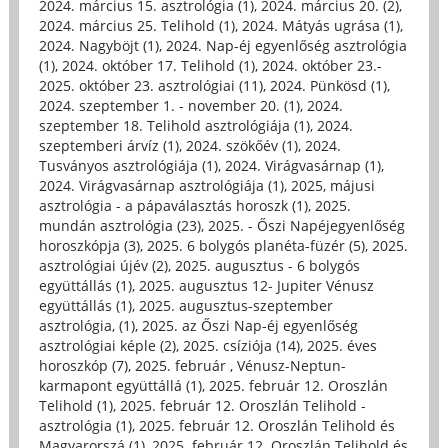
2024. március 15. asztrológia (1)
,
2024. március 20. (2)
,
2024. március 25. Telihold (1)
,
2024. Mátyás ugrása (1)
,
2024. Nagyböjt (1)
,
2024. Nap-éj egyenlőség asztrológia
(1)
,
2024. október 17. Telihold (1)
,
2024. október 23.-
2025. október 23. asztrológiai (11)
,
2024. Pünkösd (1)
,
2024. szeptember 1. - november 20. (1)
,
2024.
szeptember 18. Telihold asztrológiája (1)
,
2024.
szeptemberi árvíz (1)
,
2024. szökőév (1)
,
2024.
Tusványos asztrológiája (1)
,
2024. Virágvasárnap (1)
,
2024. Virágvasárnap asztrológiája (1)
,
2025, májusi
asztrológia - a pápaválasztás horoszk (1)
,
2025.
mundán asztrológia (23)
,
2025. - Őszi Napéjegyenlőség
horoszkópja (3)
,
2025. 6 bolygós planéta-füzér (5)
,
2025.
asztrológiai újév (2)
,
2025. augusztus - 6 bolygós
együttállás (1)
,
2025. augusztus 12- Jupiter Vénusz
együttállás (1)
,
2025. augusztus-szeptember
asztrológia, (1)
,
2025. az Őszi Nap-éj egyenlőség
asztrológiai képle (2)
,
2025. csíziója (14)
,
2025. éves
horoszkóp (7)
,
2025. február , Vénusz-Neptun-
karmapont együttállá (1)
,
2025. február 12. Oroszlán
Telihold (1)
,
2025. február 12. Oroszlán Telihold -
asztrológia (1)
,
2025. február 12. Oroszlán Telihold és
Magyarorszá (1)
,
2025. február 12. Oroszlán Telihold és