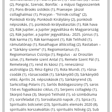
(2)
,
Pongrác, Szervác, Bonifác - a májusi fagyosszentek
(1)
,
Pons-Brooks üstökös (1)
,
Praesepe- Jászol
csillaghalmaz (1)
,
Procyon - "hírnök-csillag" (2)
,
Pünkösdi Király, Pünkösdi Királylány (2)
,
pünkösdi
népszokás, (1)
,
pünkösdi-királyválasztás (1)
,
Rák hava
(2)
,
Rák Jupiter, a Jupiter jegyváltása és Magyarország
(2)
,
Rák Jupiter, a Jupiter jegyváltása,- 2025. június (1)
,
Rák karma (1)
,
Rák karmapont (1)
,
Rák Telihold (1)
,
rámutatónap (1)
,
Rasalhague állócsillag (2)
,
Rastaban –
a "Sárkány szeme" (1)
,
Regiomontanus (1)
,
Regiomontanus Csíziója (1)
,
Regulus - az Oroszlán
szíve, (1)
,
Remete szent Antal (1)
,
Remete Szent Pál (1)
,
Remeteség (1)
,
rend és káosz (1)
,
reneszánsz
asztrológia (2)
,
Rész-Egész (1)
,
Rota Mundi, (1)
,
rózsa-
csodák (1)
,
rózsacsodák (1)
,
Sárkányölő (3)
,
Sárkányölő
vitéz, Április 24. népszokások (1)
,
Sárkányrend (3)
,
Sarkcsillag-Polaris (1)
,
Sarlós Boldogasszony (7)
,
saros
154-es fogyatkozási ciklus, (1)
,
Serpens csillagkép (1)
,
Skorpió hava (3)
,
Skorpió Telihold (1)
,
só szimbóluma
(1)
,
sorsfeladat (1)
,
Sorsválasztó napok , (1)
,
Spica (1)
,
Spirituális bölcselet (23)
,
Spirituális elemzés 2020 (8)
,
spirituális korszakváltás (1)
,
spirituális Nőiség (2)
,
Sub