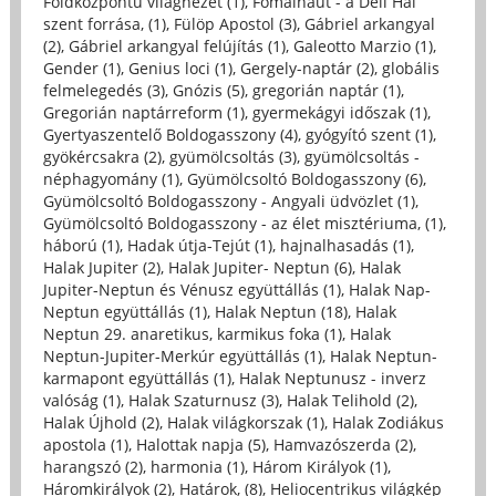
Földközpontú világnézet (1)
,
Fomalhaut - a Déli Hal
szent forrása, (1)
,
Fülöp Apostol (3)
,
Gábriel arkangyal
(2)
,
Gábriel arkangyal felújítás (1)
,
Galeotto Marzio (1)
,
Gender (1)
,
Genius loci (1)
,
Gergely-naptár (2)
,
globális
felmelegedés (3)
,
Gnózis (5)
,
gregorián naptár (1)
,
Gregorián naptárreform (1)
,
gyermekágyi időszak (1)
,
Gyertyaszentelő Boldogasszony (4)
,
gyógyító szent (1)
,
gyökércsakra (2)
,
gyümölcsoltás (3)
,
gyümölcsoltás -
néphagyomány (1)
,
Gyümölcsoltó Boldogasszony (6)
,
Gyümölcsoltó Boldogasszony - Angyali üdvözlet (1)
,
Gyümölcsoltó Boldogasszony - az élet misztériuma, (1)
,
háború (1)
,
Hadak útja-Tejút (1)
,
hajnalhasadás (1)
,
Halak Jupiter (2)
,
Halak Jupiter- Neptun (6)
,
Halak
Jupiter-Neptun és Vénusz együttállás (1)
,
Halak Nap-
Neptun együttállás (1)
,
Halak Neptun (18)
,
Halak
Neptun 29. anaretikus, karmikus foka (1)
,
Halak
Neptun-Jupiter-Merkúr együttállás (1)
,
Halak Neptun-
karmapont együttállás (1)
,
Halak Neptunusz - inverz
valóság (1)
,
Halak Szaturnusz (3)
,
Halak Telihold (2)
,
Halak Újhold (2)
,
Halak világkorszak (1)
,
Halak Zodiákus
apostola (1)
,
Halottak napja (5)
,
Hamvazószerda (2)
,
harangszó (2)
,
harmonia (1)
,
Három Királyok (1)
,
Háromkirályok (2)
,
Határok, (8)
,
Heliocentrikus világkép