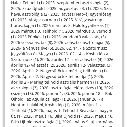
Halak Telihold (1)
,
2025. szeptemberi asztrológia (2)
,
2025. Szűz Újhold- 2025. augusztus 23. (1)
,
2025. Szűz
hava, asztrológia (2)
,
2025. tavaszi Nap-éj egyenlőség
(1)
,
2025. Virágvasárnap (1)
,
2025. Virágvasárnap
horoszkópja (1)
,
2026 március 3. Holdfogyatkozás (1)
,
2026 március 3. Telihold (1)
,
2026 március 3. Vérhold
(1)
,
2026 Pünkösd (1)
,
2026 sorsdöntő választás, (3)
,
2026 sorsválasztás (8)
,
2026 választás asztrológia (5)
,
2026- a Vénusz éve (5)
,
2026. 02. 14. - a Szaturnusz
jegyváltása és Magya (1)
,
2026. 02. 14. - Kosba lép a
Szaturnusz (1)
,
2026. április 12- sorsválasztás (4)
,
2026.
április 12- választás (2)
,
2026. április 12- választás, (3)
,
2026. Április 2. Nagycsütörtök mérleg teliholdja (1)
,
2026. Április 2. Nagycsütörtök teliholdja (1)
,
2026.
április 2.- Mérleg telihold asztrális hermen (1)
,
2026.
asztrológia (3)
,
2026. asztrológiai előrejelzés (10)
,
2026.
csíziója (15)
,
2026. január 1. (3)
,
2026. január 18. - Bak
Újhold , az Aquila csillagz (1)
,
2026. január 26. - a
Neptun Halakból, Kosba lép (1)
,
2026. május 1. -
Telihold (1)
,
2026. május 1. Telihold-Beavatás, magyar
út, (1)
,
2026. május 16. Bika Újhold (1)
,
2026. május 16.
Bika Újhold asztrológia (1)
,
2026. május 9. új kormány-