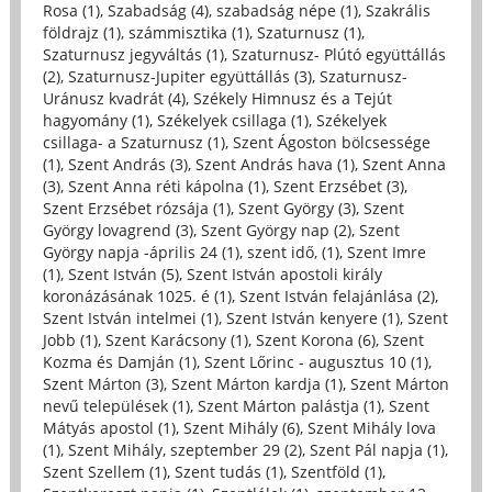
Rosa (1)
,
Szabadság (4)
,
szabadság népe (1)
,
Szakrális
földrajz (1)
,
számmisztika (1)
,
Szaturnusz (1)
,
Szaturnusz jegyváltás (1)
,
Szaturnusz- Plútó együttállás
(2)
,
Szaturnusz-Jupiter együttállás (3)
,
Szaturnusz-
Uránusz kvadrát (4)
,
Székely Himnusz és a Tejút
hagyomány (1)
,
Székelyek csillaga (1)
,
Székelyek
csillaga- a Szaturnusz (1)
,
Szent Ágoston bölcsessége
(1)
,
Szent András (3)
,
Szent András hava (1)
,
Szent Anna
(3)
,
Szent Anna réti kápolna (1)
,
Szent Erzsébet (3)
,
Szent Erzsébet rózsája (1)
,
Szent György (3)
,
Szent
György lovagrend (3)
,
Szent György nap (2)
,
Szent
György napja -április 24 (1)
,
szent idő, (1)
,
Szent Imre
(1)
,
Szent István (5)
,
Szent István apostoli király
koronázásának 1025. é (1)
,
Szent István felajánlása (2)
,
Szent István intelmei (1)
,
Szent István kenyere (1)
,
Szent
Jobb (1)
,
Szent Karácsony (1)
,
Szent Korona (6)
,
Szent
Kozma és Damján (1)
,
Szent Lőrinc - augusztus 10 (1)
,
Szent Márton (3)
,
Szent Márton kardja (1)
,
Szent Márton
nevű települések (1)
,
Szent Márton palástja (1)
,
Szent
Mátyás apostol (1)
,
Szent Mihály (6)
,
Szent Mihály lova
(1)
,
Szent Mihály, szeptember 29 (2)
,
Szent Pál napja (1)
,
Szent Szellem (1)
,
Szent tudás (1)
,
Szentföld (1)
,