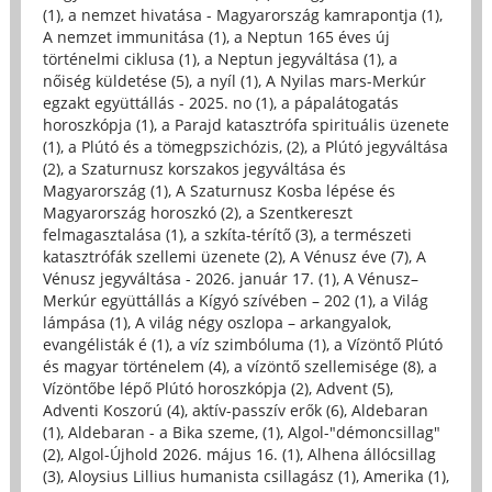
(1)
,
a nemzet hivatása - Magyarország kamrapontja (1)
,
A nemzet immunitása (1)
,
a Neptun 165 éves új
történelmi ciklusa (1)
,
a Neptun jegyváltása (1)
,
a
nőiség küldetése (5)
,
a nyíl (1)
,
A Nyilas mars-Merkúr
egzakt együttállás - 2025. no (1)
,
a pápalátogatás
horoszkópja (1)
,
a Parajd katasztrófa spirituális üzenete
(1)
,
a Plútó és a tömegpszichózis, (2)
,
a Plútó jegyváltása
(2)
,
a Szaturnusz korszakos jegyváltása és
Magyarország (1)
,
A Szaturnusz Kosba lépése és
Magyarország horoszkó (2)
,
a Szentkereszt
felmagasztalása (1)
,
a szkíta-térítő (3)
,
a természeti
katasztrófák szellemi üzenete (2)
,
A Vénusz éve (7)
,
A
Vénusz jegyváltása - 2026. január 17. (1)
,
A Vénusz–
Merkúr együttállás a Kígyó szívében – 202 (1)
,
a Világ
lámpása (1)
,
A világ négy oszlopa – arkangyalok,
evangélisták é (1)
,
a víz szimbóluma (1)
,
a Vízöntő Plútó
és magyar történelem (4)
,
a vízöntő szellemisége (8)
,
a
Vízöntőbe lépő Plútó horoszkópja (2)
,
Advent (5)
,
Adventi Koszorú (4)
,
aktív-passzív erők (6)
,
Aldebaran
(1)
,
Aldebaran - a Bika szeme, (1)
,
Algol-"démoncsillag"
(2)
,
Algol-Újhold 2026. május 16. (1)
,
Alhena állócsillag
(3)
,
Aloysius Lillius humanista csillagász (1)
,
Amerika (1)
,