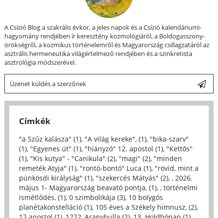
A Csízió Blog a szakrális évkör, a jeles napok és a Csízió kalendáriumi-
hagyomány rendjében ír keresztény kozmológiáról, a Boldogasszony-
örökségről, a kozmikus történelemről és Magyarország csillagzatáról az
asztrális hermeneutika világértelmező rendjében és a szinkretista
asztrológia módszerével.
Üzenet küldés a szerzőnek
Címkék
"a Szűz kalásza" (1)
,
"A világ kereke", (1)
,
"bika-szarv"
(1)
,
"Egyenes út" (1)
,
"hiányzó" 12. apostol (1)
,
"Kettős"
(1)
,
"Kis kutya" - "Canikula" (2)
,
"magi" (2)
,
"minden
remeték Atyja" (1)
,
"rontó-bontó" Luca (1)
,
"rövid, mint a
pünkösdi királyság" (1)
,
"szekercés Mátyás" (2)
,
, 2026.
május 1- Magyarország beavató pontja, (1)
,
, történelmi
ismétlődés, (1)
,
0 szimbolikája (3)
,
10 bolygós
planétakonstelláció (1)
,
105 éves a Székely himnusz, (2)
,
12 apostol (1)
,
1222, Aranybulla (2)
,
13. Holdhónap (1)
,