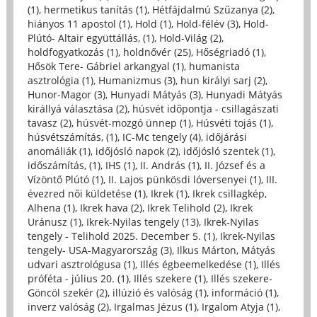
(1)
,
hermetikus tanítás (1)
,
Hétfájdalmú Szűzanya (2)
,
hiányos 11 apostol (1)
,
Hold (1)
,
Hold-félév (3)
,
Hold-
Plútó- Altair együttállás, (1)
,
Hold-Világ (2)
,
holdfogyatkozás (1)
,
holdnővér (25)
,
Hőségriadó (1)
,
Hősök Tere- Gábriel arkangyal (1)
,
humanista
asztrológia (1)
,
Humanizmus (3)
,
hun királyi sarj (2)
,
Hunor-Magor (3)
,
Hunyadi Mátyás (3)
,
Hunyadi Mátyás
királlyá választása (2)
,
húsvét időpontja - csillagászati
tavasz (2)
,
húsvét-mozgó ünnep (1)
,
Húsvéti tojás (1)
,
húsvétszámítás, (1)
,
IC-Mc tengely (4)
,
időjárási
anomáliák (1)
,
időjósló napok (2)
,
időjósló szentek (1)
,
időszámítás, (1)
,
IHS (1)
,
II. András (1)
,
II. József és a
Vízöntő Plútó (1)
,
II. Lajos pünkösdi lóversenyei (1)
,
III.
évezred női küldetése (1)
,
Ikrek (1)
,
Ikrek csillagkép,
Alhena (1)
,
Ikrek hava (2)
,
Ikrek Telihold (2)
,
Ikrek
Uránusz (1)
,
Ikrek-Nyilas tengely (13)
,
Ikrek-Nyilas
tengely - Telihold 2025. December 5. (1)
,
Ikrek-Nyilas
tengely- USA-Magyarország (3)
,
Ilkus Márton, Mátyás
udvari asztrológusa (1)
,
Illés égbeemelkedése (1)
,
Illés
próféta - július 20. (1)
,
Illés szekere (1)
,
Illés szekere-
Göncöl szekér (2)
,
illúzió és valóság (1)
,
információ (1)
,
inverz valóság (2)
,
Irgalmas Jézus (1)
,
Irgalom Atyja (1)
,