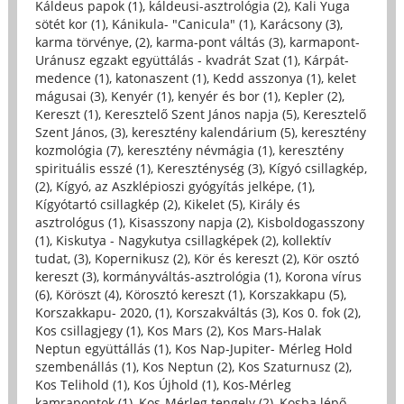
Káldeus papok (1)
,
káldeusi-asztrológia (2)
,
Kali Yuga
sötét kor (1)
,
Kánikula- "Canicula" (1)
,
Karácsony (3)
,
karma törvénye, (2)
,
karma-pont váltás (3)
,
karmapont-
Uránusz egzakt együttálás - kvadrát Szat (1)
,
Kárpát-
medence (1)
,
katonaszent (1)
,
Kedd asszonya (1)
,
kelet
mágusai (3)
,
Kenyér (1)
,
kenyér és bor (1)
,
Kepler (2)
,
Kereszt (1)
,
Keresztelő Szent János napja (5)
,
Keresztelő
Szent János, (3)
,
keresztény kalendárium (5)
,
keresztény
kozmológia (7)
,
keresztény névmágia (1)
,
keresztény
spirituális esszé (1)
,
Kereszténység (3)
,
Kígyó csillagkép,
(2)
,
Kígyó, az Aszklépioszi gyógyítás jelképe, (1)
,
Kígyótartó csillagkép (2)
,
Kikelet (5)
,
Király és
asztrológus (1)
,
Kisasszony napja (2)
,
Kisboldogasszony
(1)
,
Kiskutya - Nagykutya csillagképek (2)
,
kollektív
tudat, (3)
,
Kopernikusz (2)
,
Kör és kereszt (2)
,
Kör osztó
kereszt (3)
,
kormányváltás-asztrológia (1)
,
Korona vírus
(6)
,
Köröszt (4)
,
Körosztó kereszt (1)
,
Korszakkapu (5)
,
Korszakkapu- 2020, (1)
,
Korszakváltás (3)
,
Kos 0. fok (2)
,
Kos csillagjegy (1)
,
Kos Mars (2)
,
Kos Mars-Halak
Neptun együttállás (1)
,
Kos Nap-Jupiter- Mérleg Hold
szembenállás (1)
,
Kos Neptun (2)
,
Kos Szaturnusz (2)
,
Kos Telihold (1)
,
Kos Újhold (1)
,
Kos-Mérleg
kamrapontok (1)
,
Kos-Mérleg tengely (2)
,
Kosba lépő