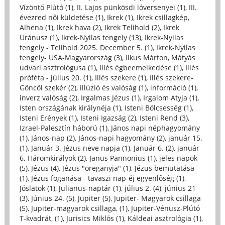
Vízöntő Plútó (1)
,
II. Lajos pünkösdi lóversenyei (1)
,
III.
évezred női küldetése (1)
,
Ikrek (1)
,
Ikrek csillagkép,
Alhena (1)
,
Ikrek hava (2)
,
Ikrek Telihold (2)
,
Ikrek
Uránusz (1)
,
Ikrek-Nyilas tengely (13)
,
Ikrek-Nyilas
tengely - Telihold 2025. December 5. (1)
,
Ikrek-Nyilas
tengely- USA-Magyarország (3)
,
Ilkus Márton, Mátyás
udvari asztrológusa (1)
,
Illés égbeemelkedése (1)
,
Illés
próféta - július 20. (1)
,
Illés szekere (1)
,
Illés szekere-
Göncöl szekér (2)
,
illúzió és valóság (1)
,
információ (1)
,
inverz valóság (2)
,
Irgalmas Jézus (1)
,
Irgalom Atyja (1)
,
Isten országának királynéja (1)
,
Isteni Bölcsesség (1)
,
Isteni Erények (1)
,
Isteni Igazság (2)
,
Isteni Rend (3)
,
Izrael-Palesztín háború (1)
,
János napi néphagyomány
(1)
,
János-nap (2)
,
János-napi hagyomány (2)
,
január 15.
(1)
,
Január 3. Jézus neve napja (1)
,
Január 6. (2)
,
január
6. Háromkirályok (2)
,
Janus Pannonius (1)
,
jeles napok
(5)
,
Jézus (4)
,
Jézus "öreganyja" (1)
,
Jézus bemutatása
(1)
,
Jézus foganása - tavaszi nap-éj egyenlőség (1)
,
Jóslatok (1)
,
Julianus-naptár (1)
,
július 2. (4)
,
június 21
(3)
,
Június 24. (5)
,
Jupiter (5)
,
Jupiter- Magyarok csillaga
(5)
,
Jupiter-magyarok csillaga, (1)
,
Jupiter-Vénusz-Plútó
T-kvadrát, (1)
,
Jurisics Miklós (1)
,
Káldeai asztrológia (1)
,