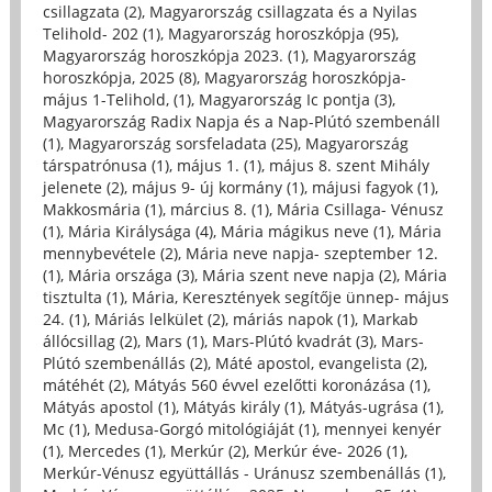
csillagzata (2)
,
Magyarország csillagzata és a Nyilas
Telihold- 202 (1)
,
Magyarország horoszkópja (95)
,
Magyarország horoszkópja 2023. (1)
,
Magyarország
horoszkópja, 2025 (8)
,
Magyarország horoszkópja-
május 1-Telihold, (1)
,
Magyarország Ic pontja (3)
,
Magyarország Radix Napja és a Nap-Plútó szembenáll
(1)
,
Magyarország sorsfeladata (25)
,
Magyarország
társpatrónusa (1)
,
május 1. (1)
,
május 8. szent Mihály
jelenete (2)
,
május 9- új kormány (1)
,
májusi fagyok (1)
,
Makkosmária (1)
,
március 8. (1)
,
Mária Csillaga- Vénusz
(1)
,
Mária Királysága (4)
,
Mária mágikus neve (1)
,
Mária
mennybevétele (2)
,
Mária neve napja- szeptember 12.
(1)
,
Mária országa (3)
,
Mária szent neve napja (2)
,
Mária
tisztulta (1)
,
Mária, Keresztények segítője ünnep- május
24. (1)
,
Máriás lelkület (2)
,
máriás napok (1)
,
Markab
állócsillag (2)
,
Mars (1)
,
Mars-Plútó kvadrát (3)
,
Mars-
Plútó szembenállás (2)
,
Máté apostol, evangelista (2)
,
mátéhét (2)
,
Mátyás 560 évvel ezelőtti koronázása (1)
,
Mátyás apostol (1)
,
Mátyás király (1)
,
Mátyás-ugrása (1)
,
Mc (1)
,
Medusa-Gorgó mitológiáját (1)
,
mennyei kenyér
(1)
,
Mercedes (1)
,
Merkúr (2)
,
Merkúr éve- 2026 (1)
,
Merkúr-Vénusz együttállás - Uránusz szembenállás (1)
,