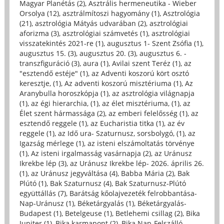
Magyar Planétás (2)
,
Asztrális hermeneutika - Wieber
Orsolya (12)
,
asztrálmítoszi hagyomány (1)
,
Asztrológia
(21)
,
asztrológia Mátyás udvarában (2)
,
asztrológiai
aforizma (3)
,
asztrológiai számvetés (1)
,
asztrológiai
visszatekintés 2021-re (1)
,
augusztus 1- Szent Zsófia (1)
,
augusztus 15. (3)
,
augusztus 20. (3)
,
augusztus 6. -
transzfiguráció (3)
,
aura (1)
,
Avilai szent Teréz (1)
,
az
"esztendő estéje" (1)
,
az Adventi koszorú kört osztó
keresztje, (1)
,
Az adventi koszorú misztériuma (1)
,
Az
Aranybulla horoszkópja (1)
,
az asztrológia világnapja
(1)
,
az égi hierarchia, (1)
,
az élet misztériuma, (1)
,
az
Élet szent hármassága (2)
,
az emberi felelősség (1)
,
az
esztendő reggele (1)
,
az Eucharistia titka (1)
,
az év
reggele (1)
,
az Idő ura- Szaturnusz, sorsbolygó, (1)
,
az
Igazság mérlege (1)
,
az isteni elszámoltatás törvénye
(1)
,
Az isteni irgalmasság vasárnapja (2)
,
az Uránusz
Ikrekbe lép (3)
,
az Uránusz Ikrekbe lép- 2026. április 26.
(1)
,
az Uránusz jegyváltása (4)
,
Babba Mária (2)
,
Bak
Plútó (1)
,
Bak Szaturnusz (4)
,
Bak Szaturnusz-Plútó
együttállás (7)
,
Barátság kőolajvezeték felrobbantása-
Nap-Uránusz (1)
,
Béketárgyalás (1)
,
Béketárgyalás-
Budapest (1)
,
Betelgeuse (1)
,
Betlehemi csillag (2)
,
Bika
Jupiter (1)
,
Bika karmapont (2)
,
Bika Nap-Felszálló