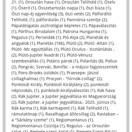
21. (1)
,
Oroszlán hava (1)
,
Oroszlán Telihold (1)
,
Őselv
(1)
,
Őserő (1)
,
Összetartozás napja (1)
,
őszi búza (1)
,
Őszi nap-éj egyenlőség (3)
,
őszi vetés (2)
,
Pálfordító
Telihold, (1)
,
pálfordulás (1)
,
Pannónia szentje (2)
,
Pápalátogatás asztrológiai képletes (1)
,
Pápaválasztás
(1)
,
Párthus Birodalom (1)
,
Patrona Hungariea (1)
,
Pegazus (1)
,
Perseidák (1)
,
Pió Atya (2)
,
Planéták és
angyalok (1)
,
Planétás (186)
,
Plútó (2)
,
Plútó -Altair (1)
,
Plútó -Mc együttállás (1)
,
Plútó Oculus - tisztánlátás ,
(2)
,
Plútó-Jupiter kvadrát (1)
,
Plútó-Vénusz
szembenállás (1)
,
Poláris párok (1)
,
Polaritás (8)
,
Pollux
(2)
,
Pongrác, Szervác, Bonifác - a májusi fagyosszentek
(1)
,
Pons-Brooks üstökös (1)
,
Praesepe- Jászol
csillaghalmaz (1)
,
Procyon - "hírnök-csillag" (2)
,
Pünkösdi Király, Pünkösdi Királylány (2)
,
pünkösdi
népszokás, (1)
,
pünkösdi-királyválasztás (1)
,
Rák hava
(2)
,
Rák Jupiter, a Jupiter jegyváltása és Magyarország
(2)
,
Rák Jupiter, a Jupiter jegyváltása,- 2025. június (1)
,
Rák karma (1)
,
Rák karmapont (1)
,
Rák Telihold (1)
,
rámutatónap (1)
,
Rasalhague állócsillag (2)
,
Rastaban –
a "Sárkány szeme" (1)
,
Regiomontanus (1)
,
Regiomontanus Csíziója (1)
,
Regulus - az Oroszlán
szíve, (1)
,
Remete szent Antal (1)
,
Remete Szent Pál (1)
,