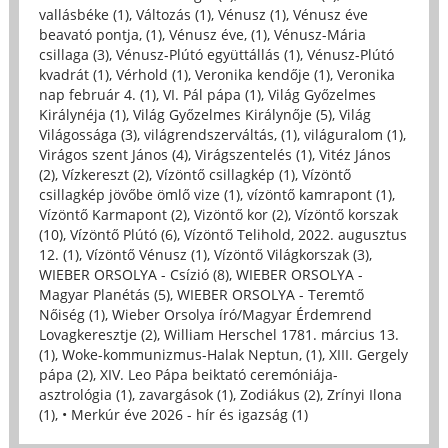
vallásbéke (1)
,
Változás (1)
,
Vénusz (1)
,
Vénusz éve
beavató pontja, (1)
,
Vénusz éve, (1)
,
Vénusz-Mária
csillaga (3)
,
Vénusz-Plútó együttállás (1)
,
Vénusz-Plútó
kvadrát (1)
,
Vérhold (1)
,
Veronika kendője (1)
,
Veronika
nap február 4. (1)
,
VI. Pál pápa (1)
,
Világ Győzelmes
Királynéja (1)
,
Világ Győzelmes Királynője (5)
,
Világ
Világossága (3)
,
világrendszerváltás, (1)
,
világuralom (1)
,
Virágos szent János (4)
,
Virágszentelés (1)
,
Vitéz János
(2)
,
Vízkereszt (2)
,
Vízöntő csillagkép (1)
,
Vízöntő
csillagkép jövőbe ömlő vize (1)
,
vízöntő kamrapont (1)
,
Vízöntő Karmapont (2)
,
Vizöntő kor (2)
,
Vízöntő korszak
(10)
,
Vízöntő Plútó (6)
,
Vízöntő Telihold, 2022. augusztus
12. (1)
,
Vízöntő Vénusz (1)
,
Vízöntő Világkorszak (3)
,
WIEBER ORSOLYA - Csízió (8)
,
WIEBER ORSOLYA -
Magyar Planétás (5)
,
WIEBER ORSOLYA - Teremtő
Nőiség (1)
,
Wieber Orsolya író/Magyar Érdemrend
Lovagkeresztje (2)
,
William Herschel 1781. március 13.
(1)
,
Woke-kommunizmus-Halak Neptun, (1)
,
XIII. Gergely
pápa (2)
,
XIV. Leo Pápa beiktató ceremóniája-
asztrológia (1)
,
zavargások (1)
,
Zodiákus (2)
,
Zrínyi Ilona
(1)
,
• Merkúr éve 2026 - hír és igazság (1)