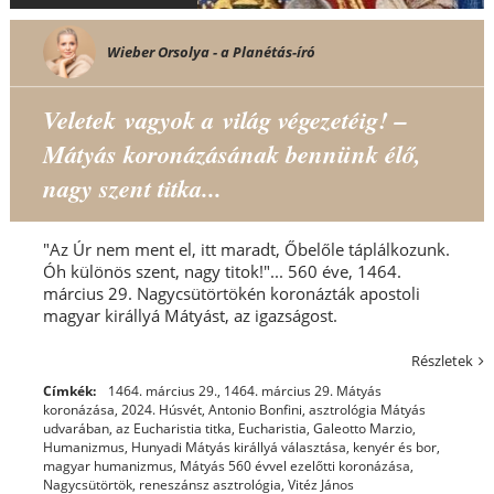
Wieber Orsolya - a Planétás-író
Veletek vagyok a világ végezetéig! –
Mátyás koronázásának bennünk élő,
nagy szent titka...
"Az Úr nem ment el, itt maradt, Őbelőle táplálkozunk.
Óh különös szent, nagy titok!"... 560 éve, 1464.
március 29. Nagycsütörtökén koronázták apostoli
magyar királlyá Mátyást, az igazságost.
Részletek
Címkék:
1464. március 29.
,
1464. március 29. Mátyás
koronázása
,
2024. Húsvét
,
Antonio Bonfini
,
asztrológia Mátyás
udvarában
,
az Eucharistia titka
,
Eucharistia
,
Galeotto Marzio
,
Humanizmus
,
Hunyadi Mátyás királlyá választása
,
kenyér és bor
,
magyar humanizmus
,
Mátyás 560 évvel ezelőtti koronázása
,
Nagycsütörtök
,
reneszánsz asztrológia
,
Vitéz János