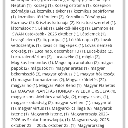
Neptun (1)
,
Kőszeg (1)
,
Kőszeg ostroma (1)
,
Középkori
szómágia (2)
,
kozmikus évkör (1)
,
kozmikus papírforma
(1)
,
kozmikus történelem (2)
,
Kozmikus Törvény (4)
,
Kozmosz (2)
,
Krisztus katonája (2)
,
Krisztusi szeretet (1)
,
látomások (1)
,
Lélek (1)
,
Lélektől-lélekig (1)
,
Lemmon és
SWAN üstökösök - 2025 október (1)
,
Lételemek (1)
,
Levegő elem (3)
,
ló, paripa, (1)
,
Lölkök napja (3)
,
Lovak
védőszentje, (1)
,
lovas csillagképek, (1)
,
Lovas nemzeti
örökség, (1)
,
Luca nap, december 13 (1)
,
Luca-búza (2)
,
Luca-kalendárium (2)
,
Luca-széke (1)
,
mágia (2)
,
Mágikus lemondás (1)
,
Magoi apo anatolon (2)
,
mágus-
papok (2)
,
mágusok (1)
,
magyar aratás (1)
,
magyar
békemisszió (3)
,
magyar géniusz (1)
,
magyar hősiesség
(1)
,
magyar humanizmus (2)
,
Magyar küldetés (22)
,
magyar nő (1)
,
Magyar Pálos Rend (1)
,
Magyar Planétás
(2)
,
MAGYAR PLANÉTÁS HONLAP - WIEBER ORSOLYA (4)
,
magyar sors -Mohács analógia, (2)
,
magyar sors, (1)
,
magyar szabadság (2)
,
magyar szellem (1)
,
magyar út
(1)
,
magyar virtus (1)
,
Magyarok csillaga (6)
,
Magyarok
Istene (1)
,
Magyarok Istene, (1)
,
Magyarország 2025-
2026-os Szolár horoszkópja, (1)
,
Magyarország 2025.
október 23. – 2026. október 23. (1)
,
Magyarország