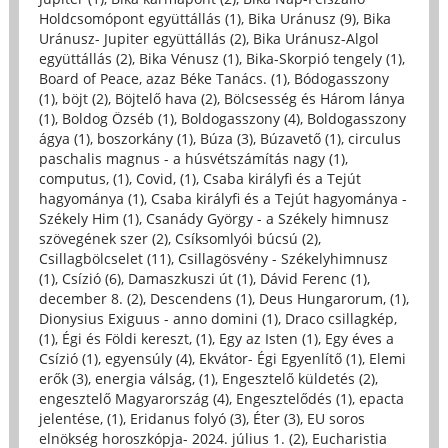
Holdcsomópont együttállás (1)
,
Bika Uránusz (9)
,
Bika
Uránusz- Jupiter együttállás (2)
,
Bika Uránusz-Algol
együttállás (2)
,
Bika Vénusz (1)
,
Bika-Skorpió tengely (1)
,
Board of Peace, azaz Béke Tanács. (1)
,
Bódogasszony
(1)
,
böjt (2)
,
Böjtelő hava (2)
,
Bölcsesség és Három lánya
(1)
,
Boldog Özséb (1)
,
Boldogasszony (4)
,
Boldogasszony
ágya (1)
,
boszorkány (1)
,
Búza (3)
,
Búzavető (1)
,
circulus
paschalis magnus - a húsvétszámítás nagy (1)
,
computus, (1)
,
Covid, (1)
,
Csaba királyfi és a Tejút
hagyománya (1)
,
Csaba királyfi és a Tejút hagyománya -
Székely Him (1)
,
Csanády György - a Székely himnusz
szövegének szer (2)
,
Csíksomlyói búcsú (2)
,
Csillagbölcselet (11)
,
Csillagösvény - Székelyhimnusz
(1)
,
Csízió (6)
,
Damaszkuszi út (1)
,
Dávid Ferenc (1)
,
december 8. (2)
,
Descendens (1)
,
Deus Hungarorum, (1)
,
Dionysius Exiguus - anno domini (1)
,
Draco csillagkép,
(1)
,
Égi és Földi kereszt, (1)
,
Egy az Isten (1)
,
Egy éves a
Csízió (1)
,
egyensúly (4)
,
Ekvátor- Égi Egyenlítő (1)
,
Elemi
erők (3)
,
energia válság, (1)
,
Engesztelő küldetés (2)
,
engesztelő Magyarország (4)
,
Engesztelődés (1)
,
epacta
jelentése, (1)
,
Eridanus folyó (3)
,
Éter (3)
,
EU soros
elnökség horoszkópja- 2024. július 1. (2)
,
Eucharistia