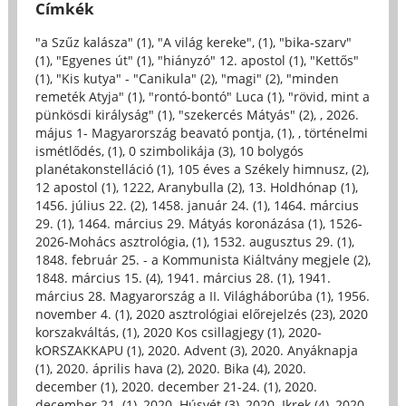
Címkék
"a Szűz kalásza" (1)
,
"A világ kereke", (1)
,
"bika-szarv"
(1)
,
"Egyenes út" (1)
,
"hiányzó" 12. apostol (1)
,
"Kettős"
(1)
,
"Kis kutya" - "Canikula" (2)
,
"magi" (2)
,
"minden
remeték Atyja" (1)
,
"rontó-bontó" Luca (1)
,
"rövid, mint a
pünkösdi királyság" (1)
,
"szekercés Mátyás" (2)
,
, 2026.
május 1- Magyarország beavató pontja, (1)
,
, történelmi
ismétlődés, (1)
,
0 szimbolikája (3)
,
10 bolygós
planétakonstelláció (1)
,
105 éves a Székely himnusz, (2)
,
12 apostol (1)
,
1222, Aranybulla (2)
,
13. Holdhónap (1)
,
1456. július 22. (2)
,
1458. január 24. (1)
,
1464. március
29. (1)
,
1464. március 29. Mátyás koronázása (1)
,
1526-
2026-Mohács asztrológia, (1)
,
1532. augusztus 29. (1)
,
1848. február 25. - a Kommunista Kiáltvány megjele (2)
,
1848. március 15. (4)
,
1941. március 28. (1)
,
1941.
március 28. Magyarország a II. Világháborúba (1)
,
1956.
november 4. (1)
,
2020 asztrológiai előrejelzés (23)
,
2020
korszakváltás, (1)
,
2020 Kos csillagjegy (1)
,
2020-
kORSZAKKAPU (1)
,
2020. Advent (3)
,
2020. Anyáknapja
(1)
,
2020. április hava (2)
,
2020. Bika (4)
,
2020.
december (1)
,
2020. december 21-24. (1)
,
2020.
december 21. (1)
,
2020. Húsvét (3)
,
2020. Ikrek (4)
,
2020.