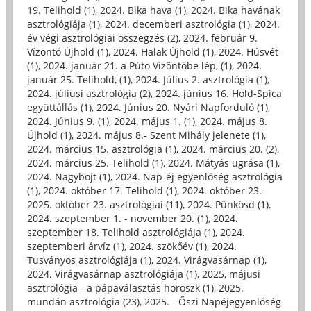
19. Telihold (1)
,
2024. Bika hava (1)
,
2024. Bika havának
asztrológiája (1)
,
2024. decemberi asztrológia (1)
,
2024.
év végi asztrológiai összegzés (2)
,
2024. február 9.
Vízöntő Újhold (1)
,
2024. Halak Újhold (1)
,
2024. Húsvét
(1)
,
2024. január 21. a Púto Vízöntőbe lép, (1)
,
2024.
január 25. Telihold, (1)
,
2024. Július 2. asztrológia (1)
,
2024. júliusi asztrológia (2)
,
2024. június 16. Hold-Spica
együttállás (1)
,
2024. Június 20. Nyári Napforduló (1)
,
2024. Június 9. (1)
,
2024. május 1. (1)
,
2024. május 8.
Újhold (1)
,
2024. május 8.- Szent Mihály jelenete (1)
,
2024. március 15. asztrológia (1)
,
2024. március 20. (2)
,
2024. március 25. Telihold (1)
,
2024. Mátyás ugrása (1)
,
2024. Nagyböjt (1)
,
2024. Nap-éj egyenlőség asztrológia
(1)
,
2024. október 17. Telihold (1)
,
2024. október 23.-
2025. október 23. asztrológiai (11)
,
2024. Pünkösd (1)
,
2024. szeptember 1. - november 20. (1)
,
2024.
szeptember 18. Telihold asztrológiája (1)
,
2024.
szeptemberi árvíz (1)
,
2024. szökőév (1)
,
2024.
Tusványos asztrológiája (1)
,
2024. Virágvasárnap (1)
,
2024. Virágvasárnap asztrológiája (1)
,
2025, májusi
asztrológia - a pápaválasztás horoszk (1)
,
2025.
mundán asztrológia (23)
,
2025. - Őszi Napéjegyenlőség