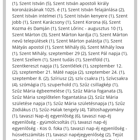
(1)
,
Szent István (5)
,
Szent István apostoli király
koronázásának 1025. é (1)
,
Szent István felajánlása (2)
,
Szent István intelmei (1)
,
Szent István kenyere (1)
,
Szent
Jobb (1)
,
Szent Karácsony (1)
,
Szent Korona (6)
,
Szent
Kozma és Damján (1)
,
Szent Lőrinc - augusztus 10 (1)
,
Szent Márton (3)
,
Szent Márton kardja (1)
,
Szent Márton
nevű települések (1)
,
Szent Márton palástja (1)
,
Szent
Mátyás apostol (1)
,
Szent Mihály (6)
,
Szent Mihály lova
(1)
,
Szent Mihály, szeptember 29 (2)
,
Szent Pál napja (1)
,
Szent Szellem (1)
,
Szent tudás (1)
,
Szentföld (1)
,
Szentkereszt napja (1)
,
Szentlélek (1)
,
szeptember 12.
(2)
,
szeptember 21. Máté napja (2)
,
szeptember 24. (1)
,
szeptember 8. (2)
,
Szíriusz (2)
,
szív csakra (1)
,
Szívcsakra
(4)
,
szómágia (1)
,
szuperhold (1)
,
Szűz csillagkép (1)
,
Szűz Mária égbeemelése (1)
,
Szűz Mária foganata (3)
,
Szűz Mária szeplőtelen fogantatása (2)
,
Szűz Mária
születése napja (1)
,
Szűz Mária születésnapja (1)
,
Szűz
Zodiákus (1)
,
Szűz-Halak tengely (4)
,
Táltoshagyomány
(1)
,
tavaszi Nap-éj egyenlőség (6)
,
tavaszi nap-éj
egyenlőség - gyümölcsoltás (1)
,
tavaszi nap-éj
egyenlőség - Kos 0. foka (1)
,
tavaszi nap-éj egyenlőség -
húsvétszámítás (1)
,
tavaszi napéjegyenlőség (2)
,
Tejút