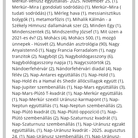
Merkúr-Vénusz együttállás- 2025. November 25, (1)
,
Merkúr–Mira ( gondolati sodródás) (1)
,
Merkúr–Mira (
tudati sodródás) (1)
,
Mérleg hava (1)
,
messianisztikus
bolygók (1)
,
metamorfózis (1)
,
Mihalik Kálmán - a
Székely Himnusz dallamának szer (2)
,
Minden Egy (1)
,
Mindenszentek (5)
,
Mindszenthy József (1)
,
Mit üzen a
2021-es év? (2)
,
Mohács (4)
,
Mohács 500, (1)
,
mozgó
ünnepek - Húsvét (2)
,
Mundán asztrológia (90)
,
Nagy
Anyaistennő (1)
,
Nagy Francia Forradalom (1)
,
nagy
tranzitok (2)
,
Nagyböjt (2)
,
Nagyboldogasszony (6)
,
Nagyboldogasszony napja (1)
,
Nagycsütörtök (2)
,
Nándoerfehérvár (2)
,
Nándorfehérvári diadal (4)
,
Nap
félév (2)
,
Nap-Antares együttállás (1)
,
Nap-Hold (1)
,
Nap-Hold és a Hamal és Shedir állócsillagok együtt (1)
,
Nap-Jupiter szembenállás (1)
,
Nap-Mars együttállás (3)
,
Nap-Mars-Plútó T-kvadrát (1)
,
Nap-Merkúr együttállás
(1)
,
Nap-Merkúr szextil Uránusz-karmapont (1)
,
Nap-
Neptun együttállás (1)
,
Nap-Neptun szembenállás (2)
,
Nap-Plútó kvadrát (3)
,
Nap-Plútó oppozíció (1)
,
Nap-
Plútó szembenállás (2)
,
Nap-Szaturnusz kvadrát (1)
,
Nap-Szaturnusz szembenállás (1)
,
Nap-Uránusz egzakt
együttállás, (1)
,
Nap-Uránusz kvadrát - 2025. augusztus
24. (1)
,
Nap-Uránusz szembenállás (1)
,
Nap-Uránusz-