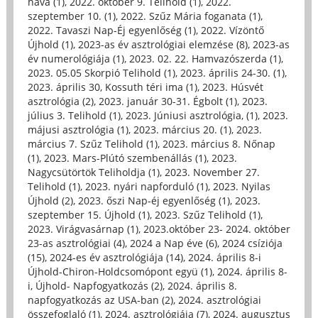
hava (1)
,
2022. október 9. Telihold (1)
,
2022.
szeptember 10. (1)
,
2022. Szűz Mária foganata (1)
,
2022. Tavaszi Nap-Éj egyenlőség (1)
,
2022. Vízöntő
Újhold (1)
,
2023-as év asztrológiai elemzése (8)
,
2023-as
év numerológiája (1)
,
2023. 02. 22. Hamvazószerda (1)
,
2023. 05.05 Skorpió Telihold (1)
,
2023. április 24-30. (1)
,
2023. április 30, Kossuth téri ima (1)
,
2023. Húsvét
asztrológia (2)
,
2023. január 30-31. Égbolt (1)
,
2023.
július 3. Telihold (1)
,
2023. Júniusi asztrológia, (1)
,
2023.
májusi asztrológia (1)
,
2023. március 20. (1)
,
2023.
március 7. Szűz Telihold (1)
,
2023. március 8. Nőnap
(1)
,
2023. Mars-Plútó szembenállás (1)
,
2023.
Nagycsütörtök Teliholdja (1)
,
2023. November 27.
Telihold (1)
,
2023. nyári napforduló (1)
,
2023. Nyilas
Újhold (2)
,
2023. őszi Nap-éj egyenlőség (1)
,
2023.
szeptember 15. Újhold (1)
,
2023. Szűz Telihold (1)
,
2023. Virágvasárnap (1)
,
2023.október 23- 2024. október
23-as asztrológiai (4)
,
2024 a Nap éve (6)
,
2024 csíziója
(15)
,
2024-es év asztrológiája (14)
,
2024. április 8-i
Újhold-Chiron-Holdcsomópont együ (1)
,
2024. április 8-
i, Újhold- Napfogyatkozás (2)
,
2024. április 8.
napfogyatkozás az USA-ban (2)
,
2024. asztrológiai
összefoglaló (1)
,
2024. asztrológiája (7)
,
2024. augusztus