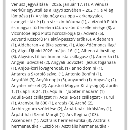
Vénusz jegyváltása - 2026. január 17. (1)
,
A Vénusz–
Merkúr együttállás a Kígyó szívében – 202 (1)
,
a Világ
lámpása (1)
,
A világ négy oszlopa – arkangyalok,
evangélisták é (1)
,
a víz szimbóluma (1)
,
a Vízöntő Plútó
és magyar történelem (4)
,
a vízöntő szellemisége (8)
,
a
Vízöntőbe lépő Plútó horoszkópja (2)
,
Advent (5)
,
Adventi Koszorú (4)
,
aktív-passzív erők (6)
,
Aldebaran
(1)
,
Aldebaran - a Bika szeme, (1)
,
Algol-"démoncsillag"
(2)
,
Algol-Újhold 2026. május 16. (1)
,
Alhena állócsillag
(3)
,
Aloysius Lillius humanista csillagász (1)
,
Amerika (1)
,
Angyali üdvözlet (2)
,
Angyali üdvözlet - Jézus foganása
(1)
,
Anjou-kori lovagrendek, (1)
,
anno domini (1)
,
Antares a Skorpió szíve. (1)
,
Antonio Bonfini (1)
,
Anyaföld (3)
,
Anyák napja (3)
,
anyaméh (1)
,
Anyaság (2)
,
Anyatermészet (2)
,
Apostoli Magyar Királyság (4)
,
április
1. (1)
,
április 24. (1)
,
Aquila - "Jupiter madara" (1)
,
Aquila–Sas csillagzat (1)
,
Aquila–Sas csillagzat - Turul
(1)
,
Aranybulla 800 (1)
,
aratás (3)
,
Arché (2)
,
Archiregnum születése (2)
,
Árpád-házi királylány (1)
,
Árpád-házi Szent Margit (1)
,
Ars Regina (103)
,
Ascendens (1)
,
Asztrális hermeneutika (3)
,
Asztrális
hermeneutika - Csízió (4)
,
Asztrális hermeneutika -