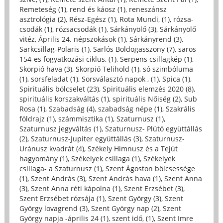
Remeteség (1)
,
rend és káosz (1)
,
reneszánsz
asztrológia (2)
,
Rész-Egész (1)
,
Rota Mundi, (1)
,
rózsa-
csodák (1)
,
rózsacsodák (1)
,
Sárkányölő (3)
,
Sárkányölő
vitéz, Április 24. népszokások (1)
,
Sárkányrend (3)
,
Sarkcsillag-Polaris (1)
,
Sarlós Boldogasszony (7)
,
saros
154-es fogyatkozási ciklus, (1)
,
Serpens csillagkép (1)
,
Skorpió hava (3)
,
Skorpió Telihold (1)
,
só szimbóluma
(1)
,
sorsfeladat (1)
,
Sorsválasztó napok , (1)
,
Spica (1)
,
Spirituális bölcselet (23)
,
Spirituális elemzés 2020 (8)
,
spirituális korszakváltás (1)
,
spirituális Nőiség (2)
,
Sub
Rosa (1)
,
Szabadság (4)
,
szabadság népe (1)
,
Szakrális
földrajz (1)
,
számmisztika (1)
,
Szaturnusz (1)
,
Szaturnusz jegyváltás (1)
,
Szaturnusz- Plútó együttállás
(2)
,
Szaturnusz-Jupiter együttállás (3)
,
Szaturnusz-
Uránusz kvadrát (4)
,
Székely Himnusz és a Tejút
hagyomány (1)
,
Székelyek csillaga (1)
,
Székelyek
csillaga- a Szaturnusz (1)
,
Szent Ágoston bölcsessége
(1)
,
Szent András (3)
,
Szent András hava (1)
,
Szent Anna
(3)
,
Szent Anna réti kápolna (1)
,
Szent Erzsébet (3)
,
Szent Erzsébet rózsája (1)
,
Szent György (3)
,
Szent
György lovagrend (3)
,
Szent György nap (2)
,
Szent
György napja -április 24 (1)
,
szent idő, (1)
,
Szent Imre