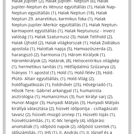
Halak Jupiter (2)
,
Halak Jupiter- Neptun (6)
,
Halak
Jupiter-Neptun és Vénusz együttállás (1)
,
Halak Nap-
Neptun együttállás (1)
,
Halak Neptun (18)
,
Halak
Neptun 29. anaretikus, karmikus foka (1)
,
Halak
Neptun-Jupiter-Merkúr együttállás (1)
,
Halak Neptun-
karmapont együttállás (1)
,
Halak Neptunusz - inverz
valóság (1)
,
Halak Szaturnusz (3)
,
Halak Telihold (2)
,
Halak Újhold (2)
,
Halak világkorszak (1)
,
Halak Zodiákus
apostola (1)
,
Halottak napja (5)
,
Hamvazószerda (2)
,
harangszó (2)
,
harmonia (1)
,
Három Királyok (1)
,
Háromkirályok (2)
,
Határok, (8)
,
Heliocentrikus világkép
(1)
,
hermetikus tanítás (1)
,
Hétfájdalmú Szűzanya (2)
,
hiányos 11 apostol (1)
,
Hold (1)
,
Hold-félév (3)
,
Hold-
Plútó- Altair együttállás, (1)
,
Hold-Világ (2)
,
holdfogyatkozás (1)
,
holdnővér (25)
,
Hőségriadó (1)
,
Hősök Tere- Gábriel arkangyal (1)
,
humanista
asztrológia (1)
,
Humanizmus (3)
,
hun királyi sarj (2)
,
Hunor-Magor (3)
,
Hunyadi Mátyás (3)
,
Hunyadi Mátyás
királlyá választása (2)
,
húsvét időpontja - csillagászati
tavasz (2)
,
húsvét-mozgó ünnep (1)
,
Húsvéti tojás (1)
,
húsvétszámítás, (1)
,
IC-Mc tengely (4)
,
időjárási
anomáliák (1)
,
időjósló napok (2)
,
időjósló szentek (1)
,
időszámítás, (1)
,
IHS (1)
,
II. András (1)
,
II. József és a