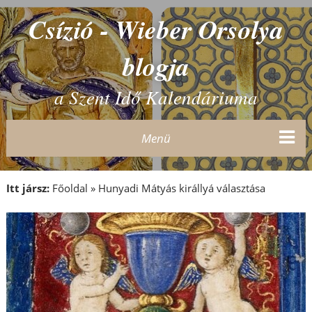
Csízió - Wieber Orsolya
blogja
a Szent Idő Kalendáriuma
Menü
Itt jársz:
Főoldal
»
Hunyadi Mátyás királlyá választása