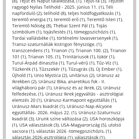
(8)
,
Tejút és Napút találkozása, (1)
,
Tejút-fa (3)
,
Tejúton
ragyogó Nyilas Telihold - 2025. június 11. (1)
,
Téli
napforduló (2)
,
telihold (8)
,
teljes holdfogyatkozás (1)
,
teremtő energia (1)
,
teremtő erő (1)
,
Teremtő Isten (1)
,
Teremtő Nőiség (8)
,
Thébai Szent Pál (1)
,
Tojás
szimbólum (1)
,
tojásfestés (1)
,
tömegpszichózis (1)
,
Tordai vallásbéke (1)
,
történelmi lovasversenyek (1)
,
Transz-szaturnáliák kistrigon fényszöge, (1)
,
transzcendens (1)
,
Trianon (1)
,
Trianon 100. (2)
,
Trianon
101 (1)
,
Trianon 105. (1)
,
Trinitáriusok (1)
,
tükör (1)
,
Turul-Árpád dinasztia (1)
,
Turul-vérű (1)
,
Tűz-Víz (1)
,
Tűzkerék (1)
,
Tűzszekér (1)
,
Tűzugrás (3)
,
Új Ember (1)
,
Újhold (1)
,
Unio Mystica (2)
,
unitárius (2)
,
Uránusz az
Ikrekben (2)
,
Uránusz Bika, anaretikus fok - II.
világháború pár (1)
,
Uránusz és az Ikrek, (2)
,
Uránusz
felfedezése, (1)
,
Uránusz Ikrek jegyváltás - asztrológiai
elemzés 20 (1)
,
Uránusz-Karmapont együttállás (1)
,
Uránusz-Mars kvadrát (1)
,
Uránusz-Nap-Alcyone
együttállás- 2026. május 22. (1)
,
Uránusz-Szaturnusz
kvadrát (3)
,
Urunk színe változása (2)
,
USA horoszkópja
(1)
,
USA választások (3)
,
USA-Magyarország (5)
,
utolsó
vacsora (1)
,
választás 2026 -tömegpszichózis, (1)
,
választás 2026-asztrológia (1)
,
választások (1)
,