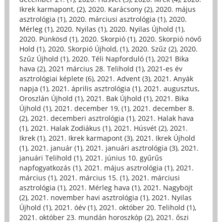
Ikrek karmapont, (2)
,
2020. Karácsony (2)
,
2020. május
asztrológia (1)
,
2020. márciusi asztrológia (1)
,
2020.
Mérleg (1)
,
2020. Nyilas (1)
,
2020. Nyilas Újhold (1)
,
2020. Pünkösd (1)
,
2020. Skorpió (1)
,
2020. Skorpió növő
Hold (1)
,
2020. Skorpió Újhold, (1)
,
2020. Szűz (2)
,
2020.
Szűz Újhold (1)
,
2020. Téli Napforduló (1)
,
2021 Bika
hava (2)
,
2021 március 28. Telihold (1)
,
2021-es év
asztrológiai képlete (6)
,
2021. Advent (3)
,
2021. Anyák
napja (1)
,
2021. április asztrológia (1)
,
2021. augusztus,
Oroszlán Újhold (1)
,
2021. Bak Újhold (1)
,
2021. Bika
Újhold (1)
,
2021. december 19, (1)
,
2021. december 8.
(2)
,
2021. decemberi asztrológia (1)
,
2021. Halak hava
(1)
,
2021. Halak Zodiákus (1)
,
2021. Húsvét (2)
,
2021.
Ikrek (1)
,
2021. Ikrek karmapont (3)
,
2021. Ikrek Újhold
(1)
,
2021. január (1)
,
2021. januári asztrológia (3)
,
2021.
januári Telihold (1)
,
2021. június 10. gyűrűs
napfogyatkozás (1)
,
2021. május asztrológia (1)
,
2021.
március (1)
,
2021. március 15. (1)
,
2021. márciusi
asztrológia (1)
,
2021. Mérleg hava (1)
,
2021. Nagyböjt
(2)
,
2021. november havi asztrológia (1)
,
2021. Nyilas
Újhold (1)
,
2021. óév (1)
,
2021. október 20. Telihold (1)
,
2021. október 23. mundán horoszkóp (2)
,
2021. őszi