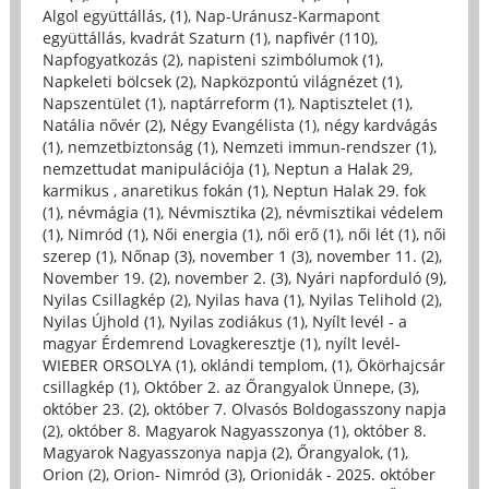
Algol együttállás, (1)
,
Nap-Uránusz-Karmapont
együttállás, kvadrát Szaturn (1)
,
napfivér (110)
,
Napfogyatkozás (2)
,
napisteni szimbólumok (1)
,
Napkeleti bölcsek (2)
,
Napközpontú világnézet (1)
,
Napszentület (1)
,
naptárreform (1)
,
Naptisztelet (1)
,
Natália nővér (2)
,
Négy Evangélista (1)
,
négy kardvágás
(1)
,
nemzetbiztonság (1)
,
Nemzeti immun-rendszer (1)
,
nemzettudat manipulációja (1)
,
Neptun a Halak 29,
karmikus , anaretikus fokán (1)
,
Neptun Halak 29. fok
(1)
,
névmágia (1)
,
Névmisztika (2)
,
névmisztikai védelem
(1)
,
Nimród (1)
,
Női energia (1)
,
női erő (1)
,
női lét (1)
,
női
szerep (1)
,
Nőnap (3)
,
november 1 (3)
,
november 11. (2)
,
November 19. (2)
,
november 2. (3)
,
Nyári napforduló (9)
,
Nyilas Csillagkép (2)
,
Nyilas hava (1)
,
Nyilas Telihold (2)
,
Nyilas Újhold (1)
,
Nyilas zodiákus (1)
,
Nyílt levél - a
magyar Érdemrend Lovagkeresztje (1)
,
nyílt levél-
WIEBER ORSOLYA (1)
,
oklándi templom, (1)
,
Ökörhajcsár
csillagkép (1)
,
Október 2. az Őrangyalok Ünnepe, (3)
,
október 23. (2)
,
október 7. Olvasós Boldogasszony napja
(2)
,
október 8. Magyarok Nagyasszonya (1)
,
október 8.
Magyarok Nagyasszonya napja (2)
,
Őrangyalok, (1)
,
Orion (2)
,
Orion- Nimród (3)
,
Orionidák - 2025. október