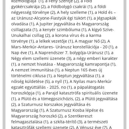
kozmológiája (1)
,
a Fény Szentje (2)
,
a Föld
gyökércsakrája (2)
,
a Földbolygó csakrái (1)
,
a földi
négyesség törvénye (2)
,
A hely szelleme (1)
,
a Hold és –
az Uránusz-Alcyone-Fiastyúk égi tükört (1)
,
a Jégsapkák
olvadása (1)
,
A Jupiter jegyváltása és Magyarország
csillagzata (1)
,
a kenyér szimbóluma (1)
,
A kígyó Szíve-
Unukalhai csillag (2)
,
a korona vírus és a karma
törvénye (1)
,
a lelkek vezetője (1)
,
A magyar Nő (2)
,
A
Mars-Merkúr-Antares- Uránusz konstellációja - 20 (1)
,
a
Nap éve (1)
,
A Naprendszer 7. bolygója-Uránusz (1)
,
a
Négy elem szellemi üzenete (3)
,
a négy emberi karakter
(1)
,
a nemzet hivatása - Magyarország kamrapontja (1)
,
A nemzet immunitása (1)
,
a Neptun 165 éves új
történelmi ciklusa (1)
,
a Neptun jegyváltása (1)
,
a
nőiség küldetése (5)
,
a nyíl (1)
,
A Nyilas mars-Merkúr
egzakt együttállás - 2025. no (1)
,
a pápalátogatás
horoszkópja (1)
,
a Parajd katasztrófa spirituális üzenete
(1)
,
a Plútó és a tömegpszichózis, (2)
,
a Plútó jegyváltása
(2)
,
a Szaturnusz korszakos jegyváltása és
Magyarország (1)
,
A Szaturnusz Kosba lépése és
Magyarország horoszkó (2)
,
a Szentkereszt
felmagasztalása (1)
,
a szkíta-térítő (3)
,
a természeti
katasztrófák szellemi üzenete (2)
,
A Vénusz éve (7)
,
A