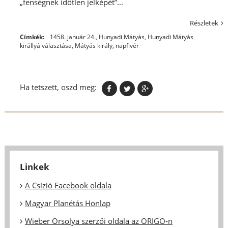
„fenségnek időtlen jelképét”...
Részletek
Címkék:
1458. január 24.
,
Hunyadi Mátyás
,
Hunyadi Mátyás
királlyá választása
,
Mátyás király
,
napfivér
Ha tetszett, oszd meg:
Linkek
A Csízió Facebook oldala
Magyar Planétás Honlap
Wieber Orsolya szerzői oldala az ORIGO-n