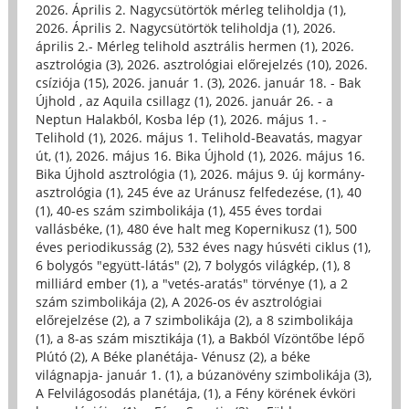
2026. Április 2. Nagycsütörtök mérleg teliholdja (1)
,
2026. Április 2. Nagycsütörtök teliholdja (1)
,
2026.
április 2.- Mérleg telihold asztrális hermen (1)
,
2026.
asztrológia (3)
,
2026. asztrológiai előrejelzés (10)
,
2026.
csíziója (15)
,
2026. január 1. (3)
,
2026. január 18. - Bak
Újhold , az Aquila csillagz (1)
,
2026. január 26. - a
Neptun Halakból, Kosba lép (1)
,
2026. május 1. -
Telihold (1)
,
2026. május 1. Telihold-Beavatás, magyar
út, (1)
,
2026. május 16. Bika Újhold (1)
,
2026. május 16.
Bika Újhold asztrológia (1)
,
2026. május 9. új kormány-
asztrológia (1)
,
245 éve az Uránusz felfedezése, (1)
,
40
(1)
,
40-es szám szimbolikája (1)
,
455 éves tordai
vallásbéke, (1)
,
480 éve halt meg Kopernikusz (1)
,
500
éves periodikusság (2)
,
532 éves nagy húsvéti ciklus (1)
,
6 bolygós "együtt-látás" (2)
,
7 bolygós világkép, (1)
,
8
milliárd ember (1)
,
a "vetés-aratás" törvénye (1)
,
a 2
szám szimbolikája (2)
,
A 2026-os év asztrológiai
előrejelzése (2)
,
a 7 szimbolikája (2)
,
a 8 szimbolikája
(1)
,
a 8-as szám misztikája (1)
,
a Bakból Vízöntőbe lépő
Plútó (2)
,
A Béke planétája- Vénusz (2)
,
a béke
világnapja- január 1. (1)
,
a búzanövény szimbolikája (3)
,
A Felvilágosodás planétája, (1)
,
a Fény körének évköri