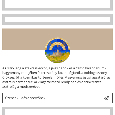
A Csízió Blog a szakrális évkör, a jeles napok és a Csízió kalendáriumi-
hagyomány rendjében ír keresztény kozmológiáról, a Boldogasszony-
örökségről, a kozmikus történelemről és Magyarország csillagzatáról az
asztrális hermeneutika világértelmező rendjében és a szinkretista
asztrológia módszerével.
Üzenet küldés a szerzőnek