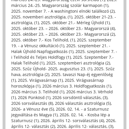
március 24.-25. Magyarország szolár karmapon (1)
,
2025. november 7. - A washingtoni elnöki találkozó (2)
,
2025. novemberi asztrológia, (1)
,
2025. október 21-23. -
asztrológia, (1)
,
2025. október 21.- Mérleg Újhold (1)
,
2025. október 23. – 2026. október 23.- Magyarorszá (4)
,
2025. október 23. – 2026. október 23.- Magyarorszá (2)
,
2025. október 7.- Kos Telihold, (1)
,
2025. szeptember
19. - a Vénusz okkultáció (1)
,
2025. szeptember 21. -
Halak Újhold-Napfogyatkozás (1)
,
2025. szeptember 7. -
i Telihold és Teljes Holdfogy (1)
,
2025. Szeptember 7.-
Halak Telihold (1)
,
2025. szeptemberi asztrológia (2)
,
2025. Szűz Újhold- 2025. augusztus 23. (1)
,
2025. Szűz
hava, asztrológia (2)
,
2025. tavaszi Nap-éj egyenlőség
(1)
,
2025. Virágvasárnap (1)
,
2025. Virágvasárnap
horoszkópja (1)
,
2026 március 3. Holdfogyatkozás (1)
,
2026 március 3. Telihold (1)
,
2026 március 3. Vérhold
(1)
,
2026 Pünkösd (1)
,
2026 sorsdöntő választás, (3)
,
2026 sorsválasztás (8)
,
2026 választás asztrológia (5)
,
2026- a Vénusz éve (5)
,
2026. 02. 14. - a Szaturnusz
jegyváltása és Magya (1)
,
2026. 02. 14. - Kosba lép a
Szaturnusz (1)
,
2026. április 12- sorsválasztás (4)
,
2026.
április 12- választás (2)
,
2026. április 12- választás, (3)
,