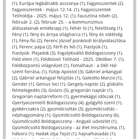
(1)
,
Európa legbátrabb asszonya (1)
,
Fagyosszentek (2)
,
Fagyosszentek - május 12-14. (1)
,
Fagyosszentek
Teliholdja - 2025. május 12. (1)
,
Fausztina nővér (2)
,
február 2. (2)
,
február 25. - a kommunizmus
áldozatainak emléknapj (1)
,
Fehér ló (1)
,
felelősség (1)
,
Fény (1)
,
fény és árnya világharca (1)
,
fény és sötétség
(1)
,
Fény-fiú (2)
,
Ferenc József pünkösdi királyválasztása
(1)
,
Ferenc pápa (2)
,
Férfi és Nő (1)
,
Fiastyúk (1)
,
Fiastyúk- Plejadok (3)
,
Fogolykiváltó Boldogasszony (1)
,
Föld elem (1)
,
Földközeli Telihold - 2025. Október 7. (1)
,
Földközpontú világnézet (1)
,
Fomalhaut - a Déli Hal
szent forrása, (1)
,
Fülöp Apostol (3)
,
Gábriel arkangyal
(2)
,
Gábriel arkangyal felújítás (1)
,
Galeotto Marzio (1)
,
Gender (1)
,
Genius loci (1)
,
Gergely-naptár (2)
,
globális
felmelegedés (3)
,
Gnózis (5)
,
gregorián naptár (1)
,
Gregorián naptárreform (1)
,
gyermekágyi időszak (1)
,
Gyertyaszentelő Boldogasszony (4)
,
gyógyító szent (1)
,
gyökércsakra (2)
,
gyümölcsoltás (3)
,
gyümölcsoltás -
néphagyomány (1)
,
Gyümölcsoltó Boldogasszony (6)
,
Gyümölcsoltó Boldogasszony - Angyali üdvözlet (1)
,
Gyümölcsoltó Boldogasszony - az élet misztériuma, (1)
,
háború (1)
,
Hadak útja-Tejút (1)
,
hajnalhasadás (1)
,