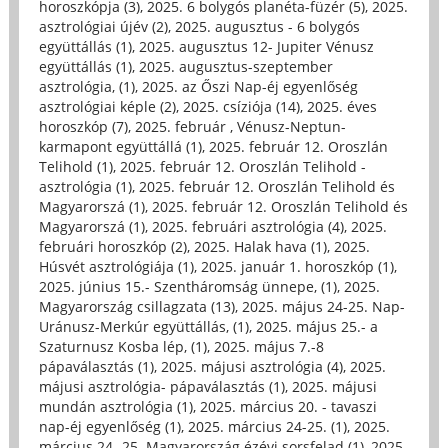
horoszkópja (3)
,
2025. 6 bolygós planéta-füzér (5)
,
2025.
asztrológiai újév (2)
,
2025. augusztus - 6 bolygós
együttállás (1)
,
2025. augusztus 12- Jupiter Vénusz
együttállás (1)
,
2025. augusztus-szeptember
asztrológia, (1)
,
2025. az Őszi Nap-éj egyenlőség
asztrológiai képle (2)
,
2025. csíziója (14)
,
2025. éves
horoszkóp (7)
,
2025. február , Vénusz-Neptun-
karmapont együttállá (1)
,
2025. február 12. Oroszlán
Telihold (1)
,
2025. február 12. Oroszlán Telihold -
asztrológia (1)
,
2025. február 12. Oroszlán Telihold és
Magyarorszá (1)
,
2025. február 12. Oroszlán Telihold és
Magyarorszá (1)
,
2025. februári asztrológia (4)
,
2025.
februári horoszkóp (2)
,
2025. Halak hava (1)
,
2025.
Húsvét asztrológiája (1)
,
2025. január 1. horoszkóp (1)
,
2025. június 15.- Szentháromság ünnepe, (1)
,
2025.
Magyarország csillagzata (13)
,
2025. május 24-25. Nap-
Uránusz-Merkúr együttállás, (1)
,
2025. május 25.- a
Szaturnusz Kosba lép, (1)
,
2025. május 7.-8
pápaválasztás (1)
,
2025. májusi asztrológia (4)
,
2025.
májusi asztrológia- pápaválasztás (1)
,
2025. májusi
mundán asztrológia (1)
,
2025. március 20. - tavaszi
nap-éj egyenlőség (1)
,
2025. március 24-25. (1)
,
2025.
március 24.-25. Magyarország ézévi sorsfelad (1)
,
2025.