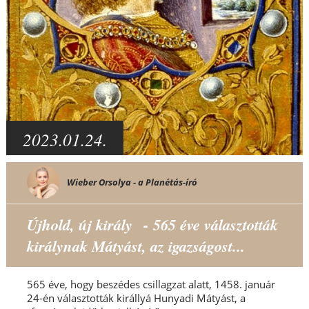
2023.01.24.
Wieber Orsolya - a Planétás-író
Újhold, új király - 565 éve választották
királynak Mátyást, az igazságost...
565 éve, hogy beszédes csillagzat alatt, 1458. január
24-én választották királlyá Hunyadi Mátyást, a