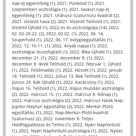
nap-éj egyenlőség (1)
,
2021. Pünkösd (1)
,
2021.
szeptemberi asztrológia (1)
,
2021. tavaszi nap-éj
egyenlőség (1)
,
2021. Uránusz-Szaturnusz kvadrát (2)
,
2021. vízöntő hava (2)
,
2021. Vízöntő Telihold (1)
,
2021.
Vízöntő Újhold (1)
,
2022-es év asztrológiája (14)
,
2022.
02. 02-20-22. (2)
,
2022. 02.02. (1)
,
2022. 06. 14.
Szuperhold (1)
,
2022. 06. 17. bolygóegyüttállás (1)
,
2022. 12. 10-11. (1)
,
2022. Anyák napja (1)
,
2022.
asztrológiai összefoglaló (1)
,
2022. Bika Újhold (1)
,
2022.
december 21. (1)
,
2022. december 8. (1)
,
2022.
december 8. Ikrek Telihold (1)
,
2022. február 1. Újhold
(1)
,
2022. Feltámadás (1)
,
2022. Húsvét (1)
,
2022. január
18. Telihold (1)
,
2022. Július 13. Bak Telihold (1)
,
2022.
június 29. Rák Újhold (1)
,
2022. Karácsony (1)
,
2022.
május 16. Telihold (1)
,
2022. május mundán asztrológia
(2)
,
2022. március 15. (1)
,
2022. március 8. Nőnap (1)
,
2022. március asztrológia (2)
,
2022. március Halak Nap-
Jupiter-Neptun együttállás (2)
,
2022. Merkúr-Plútó
együttállás, (1)
,
2022. Nap-Merkúr-Plútó kvadrát
Szaturnusz (2)
,
2022. november 8. Teljes
Holdfogyatkozás és Teliho (1)
,
2022. Nyári Napforduló
(1)
,
2022. Nyári Napforduló asztrológia (1)
,
2022. Nyilas