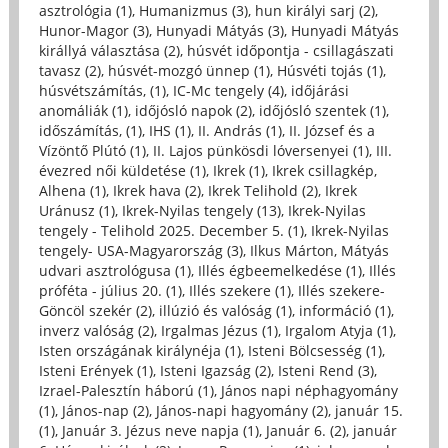
asztrológia (1)
,
Humanizmus (3)
,
hun királyi sarj (2)
,
Hunor-Magor (3)
,
Hunyadi Mátyás (3)
,
Hunyadi Mátyás
királlyá választása (2)
,
húsvét időpontja - csillagászati
tavasz (2)
,
húsvét-mozgó ünnep (1)
,
Húsvéti tojás (1)
,
húsvétszámítás, (1)
,
IC-Mc tengely (4)
,
időjárási
anomáliák (1)
,
időjósló napok (2)
,
időjósló szentek (1)
,
időszámítás, (1)
,
IHS (1)
,
II. András (1)
,
II. József és a
Vízöntő Plútó (1)
,
II. Lajos pünkösdi lóversenyei (1)
,
III.
évezred női küldetése (1)
,
Ikrek (1)
,
Ikrek csillagkép,
Alhena (1)
,
Ikrek hava (2)
,
Ikrek Telihold (2)
,
Ikrek
Uránusz (1)
,
Ikrek-Nyilas tengely (13)
,
Ikrek-Nyilas
tengely - Telihold 2025. December 5. (1)
,
Ikrek-Nyilas
tengely- USA-Magyarország (3)
,
Ilkus Márton, Mátyás
udvari asztrológusa (1)
,
Illés égbeemelkedése (1)
,
Illés
próféta - július 20. (1)
,
Illés szekere (1)
,
Illés szekere-
Göncöl szekér (2)
,
illúzió és valóság (1)
,
információ (1)
,
inverz valóság (2)
,
Irgalmas Jézus (1)
,
Irgalom Atyja (1)
,
Isten országának királynéja (1)
,
Isteni Bölcsesség (1)
,
Isteni Erények (1)
,
Isteni Igazság (2)
,
Isteni Rend (3)
,
Izrael-Palesztín háború (1)
,
János napi néphagyomány
(1)
,
János-nap (2)
,
János-napi hagyomány (2)
,
január 15.
(1)
,
Január 3. Jézus neve napja (1)
,
Január 6. (2)
,
január