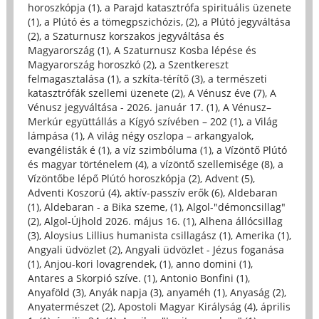
horoszkópja (1)
,
a Parajd katasztrófa spirituális üzenete
(1)
,
a Plútó és a tömegpszichózis, (2)
,
a Plútó jegyváltása
(2)
,
a Szaturnusz korszakos jegyváltása és
Magyarország (1)
,
A Szaturnusz Kosba lépése és
Magyarország horoszkó (2)
,
a Szentkereszt
felmagasztalása (1)
,
a szkíta-térítő (3)
,
a természeti
katasztrófák szellemi üzenete (2)
,
A Vénusz éve (7)
,
A
Vénusz jegyváltása - 2026. január 17. (1)
,
A Vénusz–
Merkúr együttállás a Kígyó szívében – 202 (1)
,
a Világ
lámpása (1)
,
A világ négy oszlopa – arkangyalok,
evangélisták é (1)
,
a víz szimbóluma (1)
,
a Vízöntő Plútó
és magyar történelem (4)
,
a vízöntő szellemisége (8)
,
a
Vízöntőbe lépő Plútó horoszkópja (2)
,
Advent (5)
,
Adventi Koszorú (4)
,
aktív-passzív erők (6)
,
Aldebaran
(1)
,
Aldebaran - a Bika szeme, (1)
,
Algol-"démoncsillag"
(2)
,
Algol-Újhold 2026. május 16. (1)
,
Alhena állócsillag
(3)
,
Aloysius Lillius humanista csillagász (1)
,
Amerika (1)
,
Angyali üdvözlet (2)
,
Angyali üdvözlet - Jézus foganása
(1)
,
Anjou-kori lovagrendek, (1)
,
anno domini (1)
,
Antares a Skorpió szíve. (1)
,
Antonio Bonfini (1)
,
Anyaföld (3)
,
Anyák napja (3)
,
anyaméh (1)
,
Anyaság (2)
,
Anyatermészet (2)
,
Apostoli Magyar Királyság (4)
,
április