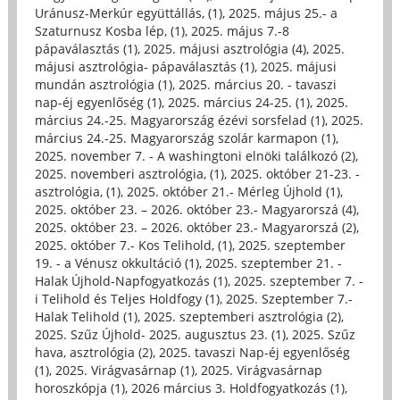
Uránusz-Merkúr együttállás, (1)
,
2025. május 25.- a
Szaturnusz Kosba lép, (1)
,
2025. május 7.-8
pápaválasztás (1)
,
2025. májusi asztrológia (4)
,
2025.
májusi asztrológia- pápaválasztás (1)
,
2025. májusi
mundán asztrológia (1)
,
2025. március 20. - tavaszi
nap-éj egyenlőség (1)
,
2025. március 24-25. (1)
,
2025.
március 24.-25. Magyarország ézévi sorsfelad (1)
,
2025.
március 24.-25. Magyarország szolár karmapon (1)
,
2025. november 7. - A washingtoni elnöki találkozó (2)
,
2025. novemberi asztrológia, (1)
,
2025. október 21-23. -
asztrológia, (1)
,
2025. október 21.- Mérleg Újhold (1)
,
2025. október 23. – 2026. október 23.- Magyarorszá (4)
,
2025. október 23. – 2026. október 23.- Magyarorszá (2)
,
2025. október 7.- Kos Telihold, (1)
,
2025. szeptember
19. - a Vénusz okkultáció (1)
,
2025. szeptember 21. -
Halak Újhold-Napfogyatkozás (1)
,
2025. szeptember 7. -
i Telihold és Teljes Holdfogy (1)
,
2025. Szeptember 7.-
Halak Telihold (1)
,
2025. szeptemberi asztrológia (2)
,
2025. Szűz Újhold- 2025. augusztus 23. (1)
,
2025. Szűz
hava, asztrológia (2)
,
2025. tavaszi Nap-éj egyenlőség
(1)
,
2025. Virágvasárnap (1)
,
2025. Virágvasárnap
horoszkópja (1)
,
2026 március 3. Holdfogyatkozás (1)
,