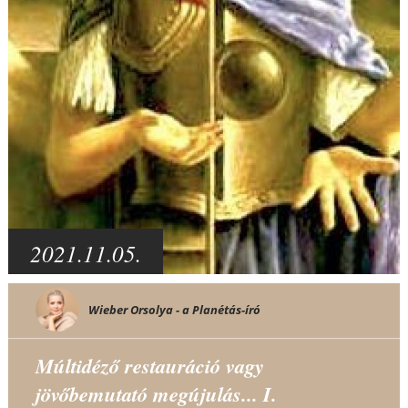
2021.11.05.
Wieber Orsolya - a Planétás-író
Múltidéző restauráció vagy
jövőbemutató megújulás... I.