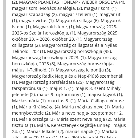
(2)
,
MAGYAR PLANÉTÁS HONLAP - WIEBER ORSOLYA (4)
,
magyar sors -Mohács analógia, (2)
,
magyar sors, (1)
,
magyar szabadság (2)
,
magyar szellem (1)
,
magyar út
(1)
,
magyar virtus (1)
,
Magyarok csillaga (6)
,
Magyarok
Istene (1)
,
Magyarok Istene, (1)
,
Magyarország 2025-
2026-os Szolár horoszkópja, (1)
,
Magyarország 2025.
október 23. – 2026. október 23. (1)
,
Magyarország
csillagzata (2)
,
Magyarország csillagzata és a Nyilas
Telihold- 202 (1)
,
Magyarország horoszkópja (95)
,
Magyarország horoszkópja 2023. (1)
,
Magyarország
horoszkópja, 2025 (8)
,
Magyarország horoszkópja-
május 1-Telihold, (1)
,
Magyarország Ic pontja (3)
,
Magyarország Radix Napja és a Nap-Plútó szembenáll
(1)
,
Magyarország sorsfeladata (25)
,
Magyarország
társpatrónusa (1)
,
május 1. (1)
,
május 8. szent Mihály
jelenete (2)
,
május 9- új kormány (1)
,
májusi fagyok (1)
,
Makkosmária (1)
,
március 8. (1)
,
Mária Csillaga- Vénusz
(1)
,
Mária Királysága (4)
,
Mária mágikus neve (1)
,
Mária
mennybevétele (2)
,
Mária neve napja- szeptember 12.
(1)
,
Mária országa (3)
,
Mária szent neve napja (2)
,
Mária
tisztulta (1)
,
Mária, Keresztények segítője ünnep- május
24. (1)
,
Máriás lelkület (2)
,
máriás napok (1)
,
Markab
állócsillag (2)
,
Mars (1)
,
Mars-Plútó kvadrát (3)
,
Mars-