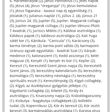
6. Háromkirályok (2)
,
Janus Pannonius (1)
,
jeles napok
(5)
,
Jézus (4)
,
Jézus "öreganyja" (1)
,
Jézus bemutatása
(1)
,
Jézus foganása - tavaszi nap-éj egyenlőség (1)
,
Jóslatok (1)
,
Julianus-naptár (1)
,
július 2. (4)
,
június 21
(3)
,
Június 24. (5)
,
Jupiter (5)
,
Jupiter- Magyarok csillaga
(5)
,
Jupiter-magyarok csillaga, (1)
,
Jupiter-Vénusz-Plútó
T-kvadrát, (1)
,
Jurisics Miklós (1)
,
Káldeai asztrológia (1)
,
Káldeus papok (1)
,
káldeusi-asztrológia (2)
,
Kali Yuga
sötét kor (1)
,
Kánikula- "Canicula" (1)
,
Karácsony (3)
,
karma törvénye, (2)
,
karma-pont váltás (3)
,
karmapont-
Uránusz egzakt együttálás - kvadrát Szat (1)
,
Kárpát-
medence (1)
,
katonaszent (1)
,
Kedd asszonya (1)
,
kelet
mágusai (3)
,
Kenyér (1)
,
kenyér és bor (1)
,
Kepler (2)
,
Kereszt (1)
,
Keresztelő Szent János napja (5)
,
Keresztelő
Szent János, (3)
,
keresztény kalendárium (5)
,
keresztény
kozmológia (7)
,
keresztény névmágia (1)
,
keresztény
spirituális esszé (1)
,
Kereszténység (3)
,
Kígyó csillagkép,
(2)
,
Kígyó, az Aszklépioszi gyógyítás jelképe, (1)
,
Kígyótartó csillagkép (2)
,
Kikelet (5)
,
Király és
asztrológus (1)
,
Kisasszony napja (2)
,
Kisboldogasszony
(1)
,
Kiskutya - Nagykutya csillagképek (2)
,
kollektív
tudat, (3)
,
Kopernikusz (2)
,
Kör és kereszt (2)
,
Kör osztó
kereszt (3)
,
kormányváltás-asztrológia (1)
,
Korona vírus