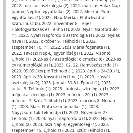
2022. március asztrológia (2)
,
2022. március Halak Nap-
Jupiter-Neptun együttállás (2)
,
2022. Merkúr-Plútó
együttállás, (1)
,
2022. Nap-Merkúr-Plútó kvadrát
Szaturnusz (2)
,
2022. november 8. Teljes
Holdfogyatkozás és Teliho (1)
,
2022. Nyári Napforduló
(1)
,
2022. Nyári Napforduló asztrológia (1)
,
2022. Nyilas
hava (1)
,
2022. október 9. Telihold (1)
,
2022.
szeptember 10. (1)
,
2022. Szűz Mária foganata (1)
,
2022. Tavaszi Nap-Éj egyenlőség (1)
,
2022. Vízöntő
Újhold (1)
,
2023-as év asztrológiai elemzése (8)
,
2023-as
év numerológiája (1)
,
2023. 02. 22. Hamvazószerda (1)
,
2023. 05.05 Skorpió Telihold (1)
,
2023. április 24-30. (1)
,
2023. április 30, Kossuth téri ima (1)
,
2023. Húsvét
asztrológia (2)
,
2023. január 30-31. Égbolt (1)
,
2023.
július 3. Telihold (1)
,
2023. Júniusi asztrológia, (1)
,
2023.
májusi asztrológia (1)
,
2023. március 20. (1)
,
2023.
március 7. Szűz Telihold (1)
,
2023. március 8. Nőnap
(1)
,
2023. Mars-Plútó szembenállás (1)
,
2023.
Nagycsütörtök Teliholdja (1)
,
2023. November 27.
Telihold (1)
,
2023. nyári napforduló (1)
,
2023. Nyilas
Újhold (2)
,
2023. őszi Nap-éj egyenlőség (1)
,
2023.
szeptember 15. Újhold (1)
,
2023. Szűz Telihold (1)
,