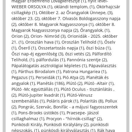
magyar Érdemrend Lovagkeresztje (1)
,
nyílt levél-
WIEBER ORSOLYA (1)
,
oklándi templom, (1)
,
Ökörhajcsár
csillagkép (1)
,
Október 2. az Őrangyalok Ünnepe, (3)
,
október 23. (2)
,
október 7. Olvasós Boldogasszony napja
(2)
,
október 8. Magyarok Nagyasszonya (1)
,
október 8.
Magyarok Nagyasszonya napja (2)
,
Őrangyalok, (1)
,
Orion (2)
,
Orion- Nimród (3)
,
Orionidák - 2025. október
21. (1)
,
Oroszlán hava (1)
,
Oroszlán Telihold (1)
,
Őselv
(1)
,
Őserő (1)
,
Összetartozás napja (1)
,
őszi búza (1)
,
Őszi nap-éj egyenlőség (3)
,
őszi vetés (2)
,
Pálfordító
Telihold, (1)
,
pálfordulás (1)
,
Pannónia szentje (2)
,
Pápalátogatás asztrológiai képletes (1)
,
Pápaválasztás
(1)
,
Párthus Birodalom (1)
,
Patrona Hungariea (1)
,
Pegazus (1)
,
Perseidák (1)
,
Pió Atya (2)
,
Planéták és
angyalok (1)
,
Planétás (186)
,
Plútó (2)
,
Plútó -Altair (1)
,
Plútó -Mc együttállás (1)
,
Plútó Oculus - tisztánlátás ,
(2)
,
Plútó-Jupiter kvadrát (1)
,
Plútó-Vénusz
szembenállás (1)
,
Poláris párok (1)
,
Polaritás (8)
,
Pollux
(2)
,
Pongrác, Szervác, Bonifác - a májusi fagyosszentek
(1)
,
Pons-Brooks üstökös (1)
,
Praesepe- Jászol
csillaghalmaz (1)
,
Procyon - "hírnök-csillag" (2)
,
Pünkösdi Király, Pünkösdi Királylány (2)
,
pünkösdi
népszokás, (1)
,
pünkösdi-királyválasztás (1)
,
Rák hava