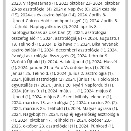
2023. Virágvasárnap (1)
,
2023.október 23- 2024. október
23-as asztrológiai (4)
,
2024 a Nap éve (6)
,
2024 csíziója
(15)
,
2024-es év asztrológiája (14)
,
2024. április 8-i
Újhold-Chiron-Holdcsomópont együ (1)
,
2024. április 8-
i, Újhold- Napfogyatkozás (2)
,
2024. április 8.
napfogyatkozás az USA-ban (2)
,
2024. asztrológiai
összefoglaló (1)
,
2024. asztrológiája (7)
,
2024. augusztus
19. Telihold (1)
,
2024. Bika hava (1)
,
2024. Bika havának
asztrológiája (1)
,
2024. decemberi asztrológia (1)
,
2024.
év végi asztrológiai összegzés (2)
,
2024. február 9.
Vízöntő Újhold (1)
,
2024. Halak Újhold (1)
,
2024. Húsvét
(1)
,
2024. január 21. a Púto Vízöntőbe lép, (1)
,
2024.
január 25. Telihold, (1)
,
2024. Július 2. asztrológia (1)
,
2024. júliusi asztrológia (2)
,
2024. június 16. Hold-Spica
együttállás (1)
,
2024. Június 20. Nyári Napforduló (1)
,
2024. Június 9. (1)
,
2024. május 1. (1)
,
2024. május 8.
Újhold (1)
,
2024. május 8.- Szent Mihály jelenete (1)
,
2024. március 15. asztrológia (1)
,
2024. március 20. (2)
,
2024. március 25. Telihold (1)
,
2024. Mátyás ugrása (1)
,
2024. Nagyböjt (1)
,
2024. Nap-éj egyenlőség asztrológia
(1)
,
2024. október 17. Telihold (1)
,
2024. október 23.-
2025. október 23. asztrológiai (11)
,
2024. Pünkösd (1)
,