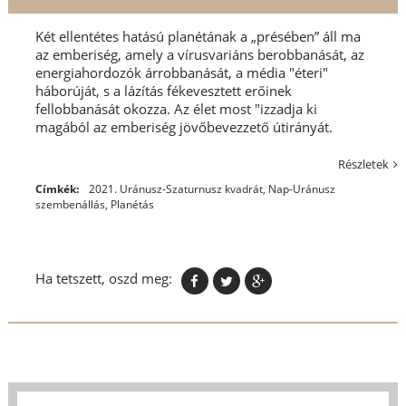
Két ellentétes hatású planétának a „présében” áll ma
az emberiség, amely a vírusvariáns berobbanását, az
energiahordozók árrobbanását, a média "éteri"
háborúját, s a lázítás fékevesztett erőinek
fellobbanását okozza. Az élet most "izzadja ki
magából az emberiség jövőbevezzető útirányát.
Részletek
Címkék:
2021. Uránusz-Szaturnusz kvadrát
,
Nap-Uránusz
szembenállás
,
Planétás
Ha tetszett, oszd meg: