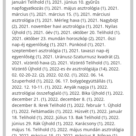
januári Telihold (1)
,
2021. június 10. gyűrűs
napfogyatkozás (1)
,
2021. május asztrológia (1)
,
2021.
március (1)
,
2021. március 15. (1)
,
2021. márciusi
asztrológia (1)
,
2021. Mérleg hava (1)
,
2021. Nagyböjt
(2)
,
2021. november havi asztrológia (1)
,
2021. Nyilas
Újhold (1)
,
2021. óév (1)
,
2021. október 20. Telihold (1)
,
2021. október 23. mundán horoszkóp (2)
,
2021. őszi
nap-éj egyenlőség (1)
,
2021. Pünkösd (1)
,
2021.
szeptemberi asztrológia (1)
,
2021. tavaszi nap-éj
egyenlőség (1)
,
2021. Uránusz-Szaturnusz kvadrát (2)
,
2021. vízöntő hava (2)
,
2021. Vízöntő Telihold (1)
,
2021.
Vízöntő Újhold (1)
,
2022-es év asztrológiája (14)
,
2022.
02. 02-20-22. (2)
,
2022. 02.02. (1)
,
2022. 06. 14.
Szuperhold (1)
,
2022. 06. 17. bolygóegyüttállás (1)
,
2022. 12. 10-11. (1)
,
2022. Anyák napja (1)
,
2022.
asztrológiai összefoglaló (1)
,
2022. Bika Újhold (1)
,
2022.
december 21. (1)
,
2022. december 8. (1)
,
2022.
december 8. Ikrek Telihold (1)
,
2022. február 1. Újhold
(1)
,
2022. Feltámadás (1)
,
2022. Húsvét (1)
,
2022. január
18. Telihold (1)
,
2022. Július 13. Bak Telihold (1)
,
2022.
június 29. Rák Újhold (1)
,
2022. Karácsony (1)
,
2022.
május 16. Telihold (1)
,
2022. május mundán asztrológia
(2)
,
2022. március 15. (1)
,
2022. március 8. Nőnap (1)
,