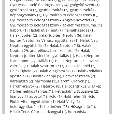
Gyertyaszentelő Boldogasszony (4)
,
gyógyító szent (1)
,
gyökércsakra (2)
,
gyümölcsoltás (3)
,
gyümölcsoltás -
néphagyomány (1)
,
Gyümölcsoltó Boldogasszony (6)
,
Gyümölcsoltó Boldogasszony - Angyali üdvözlet (1)
,
Gyümölcsoltó Boldogasszony - az élet misztériuma, (1)
,
háború (1)
,
Hadak útja-Tejút (1)
,
hajnalhasadás (1)
,
Halak Jupiter (2)
,
Halak Jupiter- Neptun (6)
,
Halak
Jupiter-Neptun és Vénusz együttállás (1)
,
Halak Nap-
Neptun együttállás (1)
,
Halak Neptun (18)
,
Halak
Neptun 29. anaretikus, karmikus foka (1)
,
Halak
Neptun-Jupiter-Merkúr együttállás (1)
,
Halak Neptun-
karmapont együttállás (1)
,
Halak Neptunusz - inverz
valóság (1)
,
Halak Szaturnusz (3)
,
Halak Telihold (2)
,
Halak Újhold (2)
,
Halak világkorszak (1)
,
Halak Zodiákus
apostola (1)
,
Halottak napja (5)
,
Hamvazószerda (2)
,
harangszó (2)
,
harmonia (1)
,
Három Királyok (1)
,
Háromkirályok (2)
,
Határok, (8)
,
Heliocentrikus világkép
(1)
,
hermetikus tanítás (1)
,
Hétfájdalmú Szűzanya (2)
,
hiányos 11 apostol (1)
,
Hold (1)
,
Hold-félév (3)
,
Hold-
Plútó- Altair együttállás, (1)
,
Hold-Világ (2)
,
holdfogyatkozás (1)
,
holdnővér (25)
,
Hőségriadó (1)
,
Hősök Tere- Gábriel arkangyal (1)
,
humanista