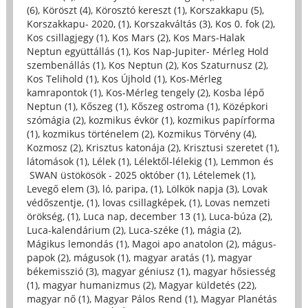
(6)
,
Köröszt (4)
,
Körosztó kereszt (1)
,
Korszakkapu (5)
,
Korszakkapu- 2020, (1)
,
Korszakváltás (3)
,
Kos 0. fok (2)
,
Kos csillagjegy (1)
,
Kos Mars (2)
,
Kos Mars-Halak
Neptun együttállás (1)
,
Kos Nap-Jupiter- Mérleg Hold
szembenállás (1)
,
Kos Neptun (2)
,
Kos Szaturnusz (2)
,
Kos Telihold (1)
,
Kos Újhold (1)
,
Kos-Mérleg
kamrapontok (1)
,
Kos-Mérleg tengely (2)
,
Kosba lépő
Neptun (1)
,
Kőszeg (1)
,
Kőszeg ostroma (1)
,
Középkori
szómágia (2)
,
kozmikus évkör (1)
,
kozmikus papírforma
(1)
,
kozmikus történelem (2)
,
Kozmikus Törvény (4)
,
Kozmosz (2)
,
Krisztus katonája (2)
,
Krisztusi szeretet (1)
,
látomások (1)
,
Lélek (1)
,
Lélektől-lélekig (1)
,
Lemmon és
SWAN üstökösök - 2025 október (1)
,
Lételemek (1)
,
Levegő elem (3)
,
ló, paripa, (1)
,
Lölkök napja (3)
,
Lovak
védőszentje, (1)
,
lovas csillagképek, (1)
,
Lovas nemzeti
örökség, (1)
,
Luca nap, december 13 (1)
,
Luca-búza (2)
,
Luca-kalendárium (2)
,
Luca-széke (1)
,
mágia (2)
,
Mágikus lemondás (1)
,
Magoi apo anatolon (2)
,
mágus-
papok (2)
,
mágusok (1)
,
magyar aratás (1)
,
magyar
békemisszió (3)
,
magyar géniusz (1)
,
magyar hősiesség
(1)
,
magyar humanizmus (2)
,
Magyar küldetés (22)
,
magyar nő (1)
,
Magyar Pálos Rend (1)
,
Magyar Planétás