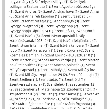
hagyomány (1)
,
Székelyek csillaga (1)
,
Székelyek
csillaga- a Szaturnusz (1)
,
Szent Ágoston bölcsessége
(1)
,
Szent András (3)
,
Szent András hava (1)
,
Szent Anna
(3)
,
Szent Anna réti kápolna (1)
,
Szent Erzsébet (3)
,
Szent Erzsébet rózsája (1)
,
Szent György (3)
,
Szent
György lovagrend (3)
,
Szent György nap (2)
,
Szent
György napja -április 24 (1)
,
szent idő, (1)
,
Szent Imre
(1)
,
Szent István (5)
,
Szent István apostoli király
koronázásának 1025. é (1)
,
Szent István felajánlása (2)
,
Szent István intelmei (1)
,
Szent István kenyere (1)
,
Szent
Jobb (1)
,
Szent Karácsony (1)
,
Szent Korona (6)
,
Szent
Kozma és Damján (1)
,
Szent Lőrinc - augusztus 10 (1)
,
Szent Márton (3)
,
Szent Márton kardja (1)
,
Szent Márton
nevű települések (1)
,
Szent Márton palástja (1)
,
Szent
Mátyás apostol (1)
,
Szent Mihály (6)
,
Szent Mihály lova
(1)
,
Szent Mihály, szeptember 29 (2)
,
Szent Pál napja (1)
,
Szent Szellem (1)
,
Szent tudás (1)
,
Szentföld (1)
,
Szentkereszt napja (1)
,
Szentlélek (1)
,
szeptember 12.
(2)
,
szeptember 21. Máté napja (2)
,
szeptember 24. (1)
,
szeptember 8. (2)
,
Szíriusz (2)
,
szív csakra (1)
,
Szívcsakra
(4)
,
szómágia (1)
,
szuperhold (1)
,
Szűz csillagkép (1)
,
Szűz Mária égbeemelése (1)
,
Szűz Mária foganata (3)
,
Szűz Mária szeplőtelen fogantatása (2)
,
Szűz Mária