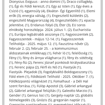
Dionysius Exiguus - anno domini (1)
,
Draco csillagkép,
(1)
,
Égi és Földi kereszt, (1)
,
Egy az Isten (1)
,
Egy éves a
Csízió (1)
,
egyensúly (4)
,
Ekvátor- Égi Egyenlítő (1)
,
Elemi
erők (3)
,
energia válság, (1)
,
Engesztelő küldetés (2)
,
engesztelő Magyarország (4)
,
Engesztelődés (1)
,
epacta
jelentése, (1)
,
Eridanus folyó (3)
,
Éter (3)
,
EU soros
elnökség horoszkópja- 2024. július 1. (2)
,
Eucharistia
(1)
,
Európa legbátrabb asszonya (1)
,
Fagyosszentek (2)
,
Fagyosszentek - május 12-14. (1)
,
Fagyosszentek
Teliholdja - 2025. május 12. (1)
,
Fausztina nővér (2)
,
február 2. (2)
,
február 25. - a kommunizmus
áldozatainak emléknapj (1)
,
Fehér ló (1)
,
felelősség (1)
,
Fény (1)
,
fény és árnya világharca (1)
,
fény és sötétség
(1)
,
Fény-fiú (2)
,
Ferenc József pünkösdi királyválasztása
(1)
,
Ferenc pápa (2)
,
Férfi és Nő (1)
,
Fiastyúk (1)
,
Fiastyúk- Plejadok (3)
,
Fogolykiváltó Boldogasszony (1)
,
Föld elem (1)
,
Földközeli Telihold - 2025. Október 7. (1)
,
Földközpontú világnézet (1)
,
Fomalhaut - a Déli Hal
szent forrása, (1)
,
Fülöp Apostol (3)
,
Gábriel arkangyal
(2)
,
Gábriel arkangyal felújítás (1)
,
Galeotto Marzio (1)
,
Gender (1)
,
Genius loci (1)
,
Gergely-naptár (2)
,
globális
felmelegedés (3)
,
Gnózis (5)
,
gregorián naptár (1)
,
Gregorián naptárreform (1)
,
gyermekágyi időszak (1)
,