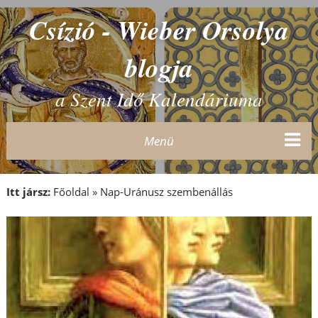
Csízió - Wieber Orsolya
blogja
a Szent Idő Kalendáriuma
Menü
Itt jársz:
Főoldal
»
Nap-Uránusz szembenállás