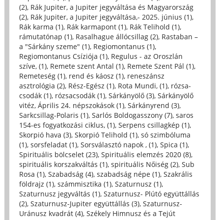
(2)
,
Rák Jupiter, a Jupiter jegyváltása és Magyarország
(2)
,
Rák Jupiter, a Jupiter jegyváltása,- 2025. június (1)
,
Rák karma (1)
,
Rák karmapont (1)
,
Rák Telihold (1)
,
rámutatónap (1)
,
Rasalhague állócsillag (2)
,
Rastaban –
a "Sárkány szeme" (1)
,
Regiomontanus (1)
,
Regiomontanus Csíziója (1)
,
Regulus - az Oroszlán
szíve, (1)
,
Remete szent Antal (1)
,
Remete Szent Pál (1)
,
Remeteség (1)
,
rend és káosz (1)
,
reneszánsz
asztrológia (2)
,
Rész-Egész (1)
,
Rota Mundi, (1)
,
rózsa-
csodák (1)
,
rózsacsodák (1)
,
Sárkányölő (3)
,
Sárkányölő
vitéz, Április 24. népszokások (1)
,
Sárkányrend (3)
,
Sarkcsillag-Polaris (1)
,
Sarlós Boldogasszony (7)
,
saros
154-es fogyatkozási ciklus, (1)
,
Serpens csillagkép (1)
,
Skorpió hava (3)
,
Skorpió Telihold (1)
,
só szimbóluma
(1)
,
sorsfeladat (1)
,
Sorsválasztó napok , (1)
,
Spica (1)
,
Spirituális bölcselet (23)
,
Spirituális elemzés 2020 (8)
,
spirituális korszakváltás (1)
,
spirituális Nőiség (2)
,
Sub
Rosa (1)
,
Szabadság (4)
,
szabadság népe (1)
,
Szakrális
földrajz (1)
,
számmisztika (1)
,
Szaturnusz (1)
,
Szaturnusz jegyváltás (1)
,
Szaturnusz- Plútó együttállás
(2)
,
Szaturnusz-Jupiter együttállás (3)
,
Szaturnusz-
Uránusz kvadrát (4)
,
Székely Himnusz és a Tejút