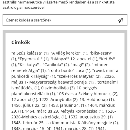
asztrális hermeneutika világértelmező rendjében és a szinkretista
asztrológia módszerével.
Üzenet küldés a szerzőnek
Címkék
"a Szűz kalásza" (1)
,
"A világ kereke", (1)
,
"bika-szarv"
(1)
,
"Egyenes út" (1)
,
"hiányzó" 12. apostol (1)
,
"Kettős"
(1)
,
"Kis kutya" - "Canikula" (2)
,
"magi" (2)
,
"minden
remeték Atyja" (1)
,
"rontó-bontó" Luca (1)
,
"rövid, mint a
pünkösdi királyság" (1)
,
"szekercés Mátyás" (2)
,
, 2026.
május 1- Magyarország beavató pontja, (1)
,
, történelmi
ismétlődés, (1)
,
0 szimbolikája (3)
,
10 bolygós
planétakonstelláció (1)
,
105 éves a Székely himnusz, (2)
,
12 apostol (1)
,
1222, Aranybulla (2)
,
13. Holdhónap (1)
,
1456. július 22. (2)
,
1458. január 24. (1)
,
1464. március
29. (1)
,
1464. március 29. Mátyás koronázása (1)
,
1526-
2026-Mohács asztrológia, (1)
,
1532. augusztus 29. (1)
,
1848. február 25. - a Kommunista Kiáltvány megjele (2)
,
1848. március 15. (4)
,
1941. március 28. (1)
,
1941.