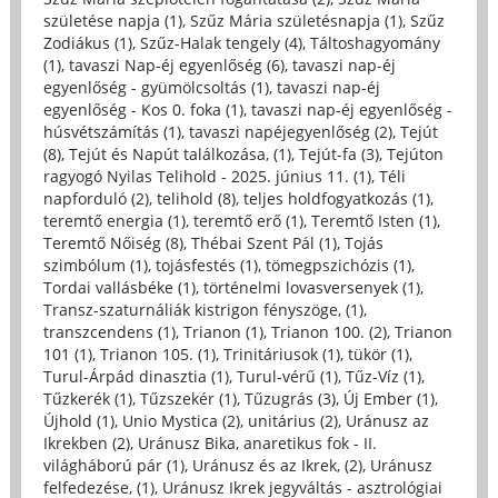
születése napja (1)
,
Szűz Mária születésnapja (1)
,
Szűz
Zodiákus (1)
,
Szűz-Halak tengely (4)
,
Táltoshagyomány
(1)
,
tavaszi Nap-éj egyenlőség (6)
,
tavaszi nap-éj
egyenlőség - gyümölcsoltás (1)
,
tavaszi nap-éj
egyenlőség - Kos 0. foka (1)
,
tavaszi nap-éj egyenlőség -
húsvétszámítás (1)
,
tavaszi napéjegyenlőség (2)
,
Tejút
(8)
,
Tejút és Napút találkozása, (1)
,
Tejút-fa (3)
,
Tejúton
ragyogó Nyilas Telihold - 2025. június 11. (1)
,
Téli
napforduló (2)
,
telihold (8)
,
teljes holdfogyatkozás (1)
,
teremtő energia (1)
,
teremtő erő (1)
,
Teremtő Isten (1)
,
Teremtő Nőiség (8)
,
Thébai Szent Pál (1)
,
Tojás
szimbólum (1)
,
tojásfestés (1)
,
tömegpszichózis (1)
,
Tordai vallásbéke (1)
,
történelmi lovasversenyek (1)
,
Transz-szaturnáliák kistrigon fényszöge, (1)
,
transzcendens (1)
,
Trianon (1)
,
Trianon 100. (2)
,
Trianon
101 (1)
,
Trianon 105. (1)
,
Trinitáriusok (1)
,
tükör (1)
,
Turul-Árpád dinasztia (1)
,
Turul-vérű (1)
,
Tűz-Víz (1)
,
Tűzkerék (1)
,
Tűzszekér (1)
,
Tűzugrás (3)
,
Új Ember (1)
,
Újhold (1)
,
Unio Mystica (2)
,
unitárius (2)
,
Uránusz az
Ikrekben (2)
,
Uránusz Bika, anaretikus fok - II.
világháború pár (1)
,
Uránusz és az Ikrek, (2)
,
Uránusz
felfedezése, (1)
,
Uránusz Ikrek jegyváltás - asztrológiai