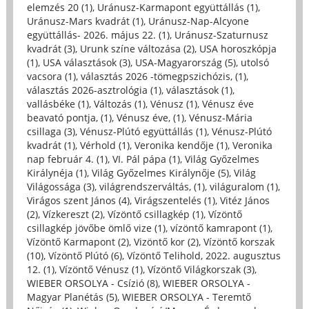
elemzés 20 (1)
,
Uránusz-Karmapont együttállás (1)
,
Uránusz-Mars kvadrát (1)
,
Uránusz-Nap-Alcyone
együttállás- 2026. május 22. (1)
,
Uránusz-Szaturnusz
kvadrát (3)
,
Urunk színe változása (2)
,
USA horoszkópja
(1)
,
USA választások (3)
,
USA-Magyarország (5)
,
utolsó
vacsora (1)
,
választás 2026 -tömegpszichózis, (1)
,
választás 2026-asztrológia (1)
,
választások (1)
,
vallásbéke (1)
,
Változás (1)
,
Vénusz (1)
,
Vénusz éve
beavató pontja, (1)
,
Vénusz éve, (1)
,
Vénusz-Mária
csillaga (3)
,
Vénusz-Plútó együttállás (1)
,
Vénusz-Plútó
kvadrát (1)
,
Vérhold (1)
,
Veronika kendője (1)
,
Veronika
nap február 4. (1)
,
VI. Pál pápa (1)
,
Világ Győzelmes
Királynéja (1)
,
Világ Győzelmes Királynője (5)
,
Világ
Világossága (3)
,
világrendszerváltás, (1)
,
világuralom (1)
,
Virágos szent János (4)
,
Virágszentelés (1)
,
Vitéz János
(2)
,
Vízkereszt (2)
,
Vízöntő csillagkép (1)
,
Vízöntő
csillagkép jövőbe ömlő vize (1)
,
vízöntő kamrapont (1)
,
Vízöntő Karmapont (2)
,
Vizöntő kor (2)
,
Vízöntő korszak
(10)
,
Vízöntő Plútó (6)
,
Vízöntő Telihold, 2022. augusztus
12. (1)
,
Vízöntő Vénusz (1)
,
Vízöntő Világkorszak (3)
,
WIEBER ORSOLYA - Csízió (8)
,
WIEBER ORSOLYA -
Magyar Planétás (5)
,
WIEBER ORSOLYA - Teremtő