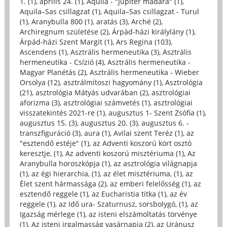
1. (1)
,
április 24. (1)
,
Aquila - "Jupiter madara" (1)
,
Aquila–Sas csillagzat (1)
,
Aquila–Sas csillagzat - Turul
(1)
,
Aranybulla 800 (1)
,
aratás (3)
,
Arché (2)
,
Archiregnum születése (2)
,
Árpád-házi királylány (1)
,
Árpád-házi Szent Margit (1)
,
Ars Regina (103)
,
Ascendens (1)
,
Asztrális hermeneutika (3)
,
Asztrális
hermeneutika - Csízió (4)
,
Asztrális hermeneutika -
Magyar Planétás (2)
,
Asztrális hermeneutika - Wieber
Orsolya (12)
,
asztrálmítoszi hagyomány (1)
,
Asztrológia
(21)
,
asztrológia Mátyás udvarában (2)
,
asztrológiai
aforizma (3)
,
asztrológiai számvetés (1)
,
asztrológiai
visszatekintés 2021-re (1)
,
augusztus 1- Szent Zsófia (1)
,
augusztus 15. (3)
,
augusztus 20. (3)
,
augusztus 6. -
transzfiguráció (3)
,
aura (1)
,
Avilai szent Teréz (1)
,
az
"esztendő estéje" (1)
,
az Adventi koszorú kört osztó
keresztje, (1)
,
Az adventi koszorú misztériuma (1)
,
Az
Aranybulla horoszkópja (1)
,
az asztrológia világnapja
(1)
,
az égi hierarchia, (1)
,
az élet misztériuma, (1)
,
az
Élet szent hármassága (2)
,
az emberi felelősség (1)
,
az
esztendő reggele (1)
,
az Eucharistia titka (1)
,
az év
reggele (1)
,
az Idő ura- Szaturnusz, sorsbolygó, (1)
,
az
Igazság mérlege (1)
,
az isteni elszámoltatás törvénye
(1)
,
Az isteni irgalmasság vasárnapja (2)
,
az Uránusz