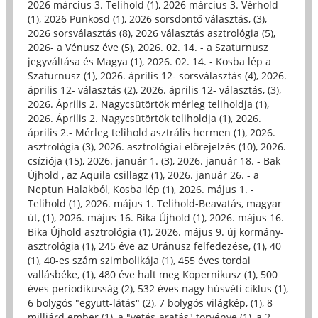
2026 március 3. Telihold (1)
,
2026 március 3. Vérhold
(1)
,
2026 Pünkösd (1)
,
2026 sorsdöntő választás, (3)
,
2026 sorsválasztás (8)
,
2026 választás asztrológia (5)
,
2026- a Vénusz éve (5)
,
2026. 02. 14. - a Szaturnusz
jegyváltása és Magya (1)
,
2026. 02. 14. - Kosba lép a
Szaturnusz (1)
,
2026. április 12- sorsválasztás (4)
,
2026.
április 12- választás (2)
,
2026. április 12- választás, (3)
,
2026. Április 2. Nagycsütörtök mérleg teliholdja (1)
,
2026. Április 2. Nagycsütörtök teliholdja (1)
,
2026.
április 2.- Mérleg telihold asztrális hermen (1)
,
2026.
asztrológia (3)
,
2026. asztrológiai előrejelzés (10)
,
2026.
csíziója (15)
,
2026. január 1. (3)
,
2026. január 18. - Bak
Újhold , az Aquila csillagz (1)
,
2026. január 26. - a
Neptun Halakból, Kosba lép (1)
,
2026. május 1. -
Telihold (1)
,
2026. május 1. Telihold-Beavatás, magyar
út, (1)
,
2026. május 16. Bika Újhold (1)
,
2026. május 16.
Bika Újhold asztrológia (1)
,
2026. május 9. új kormány-
asztrológia (1)
,
245 éve az Uránusz felfedezése, (1)
,
40
(1)
,
40-es szám szimbolikája (1)
,
455 éves tordai
vallásbéke, (1)
,
480 éve halt meg Kopernikusz (1)
,
500
éves periodikusság (2)
,
532 éves nagy húsvéti ciklus (1)
,
6 bolygós "együtt-látás" (2)
,
7 bolygós világkép, (1)
,
8
milliárd ember (1)
,
a "vetés-aratás" törvénye (1)
,
a 2