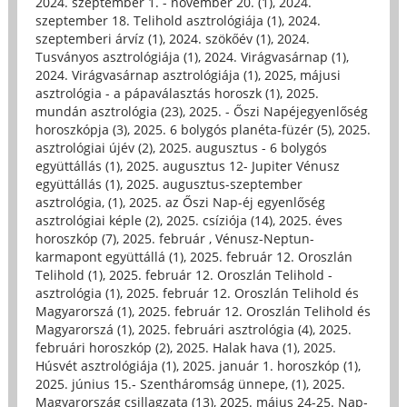
2024. szeptember 1. - november 20. (1)
,
2024.
szeptember 18. Telihold asztrológiája (1)
,
2024.
szeptemberi árvíz (1)
,
2024. szökőév (1)
,
2024.
Tusványos asztrológiája (1)
,
2024. Virágvasárnap (1)
,
2024. Virágvasárnap asztrológiája (1)
,
2025, májusi
asztrológia - a pápaválasztás horoszk (1)
,
2025.
mundán asztrológia (23)
,
2025. - Őszi Napéjegyenlőség
horoszkópja (3)
,
2025. 6 bolygós planéta-füzér (5)
,
2025.
asztrológiai újév (2)
,
2025. augusztus - 6 bolygós
együttállás (1)
,
2025. augusztus 12- Jupiter Vénusz
együttállás (1)
,
2025. augusztus-szeptember
asztrológia, (1)
,
2025. az Őszi Nap-éj egyenlőség
asztrológiai képle (2)
,
2025. csíziója (14)
,
2025. éves
horoszkóp (7)
,
2025. február , Vénusz-Neptun-
karmapont együttállá (1)
,
2025. február 12. Oroszlán
Telihold (1)
,
2025. február 12. Oroszlán Telihold -
asztrológia (1)
,
2025. február 12. Oroszlán Telihold és
Magyarorszá (1)
,
2025. február 12. Oroszlán Telihold és
Magyarorszá (1)
,
2025. februári asztrológia (4)
,
2025.
februári horoszkóp (2)
,
2025. Halak hava (1)
,
2025.
Húsvét asztrológiája (1)
,
2025. január 1. horoszkóp (1)
,
2025. június 15.- Szentháromság ünnepe, (1)
,
2025.
Magyarország csillagzata (13)
,
2025. május 24-25. Nap-