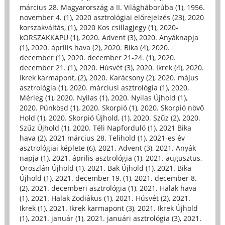
március 28. Magyarország a II. Világháborúba (1)
,
1956.
november 4. (1)
,
2020 asztrológiai előrejelzés (23)
,
2020
korszakváltás, (1)
,
2020 Kos csillagjegy (1)
,
2020-
kORSZAKKAPU (1)
,
2020. Advent (3)
,
2020. Anyáknapja
(1)
,
2020. április hava (2)
,
2020. Bika (4)
,
2020.
december (1)
,
2020. december 21-24. (1)
,
2020.
december 21. (1)
,
2020. Húsvét (3)
,
2020. Ikrek (4)
,
2020.
Ikrek karmapont, (2)
,
2020. Karácsony (2)
,
2020. május
asztrológia (1)
,
2020. márciusi asztrológia (1)
,
2020.
Mérleg (1)
,
2020. Nyilas (1)
,
2020. Nyilas Újhold (1)
,
2020. Pünkösd (1)
,
2020. Skorpió (1)
,
2020. Skorpió növő
Hold (1)
,
2020. Skorpió Újhold, (1)
,
2020. Szűz (2)
,
2020.
Szűz Újhold (1)
,
2020. Téli Napforduló (1)
,
2021 Bika
hava (2)
,
2021 március 28. Telihold (1)
,
2021-es év
asztrológiai képlete (6)
,
2021. Advent (3)
,
2021. Anyák
napja (1)
,
2021. április asztrológia (1)
,
2021. augusztus,
Oroszlán Újhold (1)
,
2021. Bak Újhold (1)
,
2021. Bika
Újhold (1)
,
2021. december 19, (1)
,
2021. december 8.
(2)
,
2021. decemberi asztrológia (1)
,
2021. Halak hava
(1)
,
2021. Halak Zodiákus (1)
,
2021. Húsvét (2)
,
2021.
Ikrek (1)
,
2021. Ikrek karmapont (3)
,
2021. Ikrek Újhold
(1)
,
2021. január (1)
,
2021. januári asztrológia (3)
,
2021.