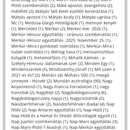
Plútó szembenállás (2)
,
Máté apostol, evangelista (2)
,
mátéhét (2)
,
Mátyás 560 évvel ezelőtti koronázása (1)
,
Mátyás apostol (1)
,
Mátyás király (1)
,
Mátyás-ugrása (1)
,
Mc (1)
,
Medusa-Gorgó mitológiáját (1)
,
mennyei kenyér
(1)
,
Mercedes (1)
,
Merkúr (2)
,
Merkúr éve- 2026 (1)
,
Merkúr-Vénusz együttállás - Uránusz szembenállás (1)
,
Merkúr-Vénusz együttállás- 2025. November 25, (1)
,
Merkúr–Mira ( gondolati sodródás) (1)
,
Merkúr–Mira (
tudati sodródás) (1)
,
Mérleg hava (1)
,
messianisztikus
bolygók (1)
,
metamorfózis (1)
,
Mihalik Kálmán - a
Székely Himnusz dallamának szer (2)
,
Minden Egy (1)
,
Mindenszentek (5)
,
Mindszenthy József (1)
,
Mit üzen a
2021-es év? (2)
,
Mohács (4)
,
Mohács 500, (1)
,
mozgó
ünnepek - Húsvét (2)
,
Mundán asztrológia (90)
,
Nagy
Anyaistennő (1)
,
Nagy Francia Forradalom (1)
,
nagy
tranzitok (2)
,
Nagyböjt (2)
,
Nagyboldogasszony (6)
,
Nagyboldogasszony napja (1)
,
Nagycsütörtök (2)
,
Nándoerfehérvár (2)
,
Nándorfehérvári diadal (4)
,
Nap
félév (2)
,
Nap-Antares együttállás (1)
,
Nap-Hold (1)
,
Nap-Hold és a Hamal és Shedir állócsillagok együtt (1)
,
Nap-Jupiter szembenállás (1)
,
Nap-Mars együttállás (3)
,
Nap-Mars-Plútó T-kvadrát (1)
,
Nap-Merkúr együttállás