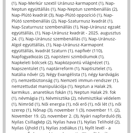
(1)
,
Nap-Merkúr szextil Uránusz-karmapont (1)
,
Nap-
Neptun együttállás (1)
,
Nap-Neptun szembenállás (2)
,
Nap-Plútó kvadrát (3)
,
Nap-Plútó oppozíció (1)
,
Nap-
Plútó szembenállás (2)
,
Nap-Szaturnusz kvadrát (1)
,
Nap-Szaturnusz szembenállás (1)
,
Nap-Uránusz egzakt
együttállás, (1)
,
Nap-Uránusz kvadrát - 2025. augusztus
24. (1)
,
Nap-Uránusz szembenállás (1)
,
Nap-Uránusz-
Algol együttállás, (1)
,
Nap-Uránusz-Karmapont
együttállás, kvadrát Szaturn (1)
,
napfivér (110)
,
Napfogyatkozás (2)
,
napisteni szimbólumok (1)
,
Napkeleti bölcsek (2)
,
Napközpontú világnézet (1)
,
Napszentület (1)
,
naptárreform (1)
,
Naptisztelet (1)
,
Natália nővér (2)
,
Négy Evangélista (1)
,
négy kardvágás
(1)
,
nemzetbiztonság (1)
,
Nemzeti immun-rendszer (1)
,
nemzettudat manipulációja (1)
,
Neptun a Halak 29,
karmikus , anaretikus fokán (1)
,
Neptun Halak 29. fok
(1)
,
névmágia (1)
,
Névmisztika (2)
,
névmisztikai védelem
(1)
,
Nimród (1)
,
Női energia (1)
,
női erő (1)
,
női lét (1)
,
női
szerep (1)
,
Nőnap (3)
,
november 1 (3)
,
november 11. (2)
,
November 19. (2)
,
november 2. (3)
,
Nyári napforduló (9)
,
Nyilas Csillagkép (2)
,
Nyilas hava (1)
,
Nyilas Telihold (2)
,
Nyilas Újhold (1)
,
Nyilas zodiákus (1)
,
Nyílt levél - a