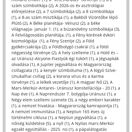
szám szimbolikája (2)
,
A 2026-os év asztrológiai
előrejelzése (2)
,
a 7 szimbolikája (2)
,
a 8 szimbolikája
(1)
,
a 8-as szám misztikája (1)
,
a Bakból Vízöntőbe lépő
Plútó (2)
,
A Béke planétája- Vénusz (2)
,
a béke
világnapja- január 1. (1)
,
a búzanövény szimbolikája (3)
,
A Felvilágosodás planétája, (1)
,
a Fény körének évköri
kozmológiája (1)
,
a Fény Szentje (2)
,
a Föld
gyökércsakrája (2)
,
a Földbolygó csakrái (1)
,
a földi
négyesség törvénye (2)
,
A hely szelleme (1)
,
a Hold és –
az Uránusz-Alcyone-Fiastyúk égi tükört (1)
,
a Jégsapkák
olvadása (1)
,
A Jupiter jegyváltása és Magyarország
csillagzata (1)
,
a kenyér szimbóluma (1)
,
A kígyó Szíve-
Unukalhai csillag (2)
,
a korona vírus és a karma
törvénye (1)
,
a lelkek vezetője (1)
,
A magyar Nő (2)
,
A
Mars-Merkúr-Antares- Uránusz konstellációja - 20 (1)
,
a
Nap éve (1)
,
A Naprendszer 7. bolygója-Uránusz (1)
,
a
Négy elem szellemi üzenete (3)
,
a négy emberi karakter
(1)
,
a nemzet hivatása - Magyarország kamrapontja (1)
,
A nemzet immunitása (1)
,
a Neptun 165 éves új
történelmi ciklusa (1)
,
a Neptun jegyváltása (1)
,
a
nőiség küldetése (5)
,
a nyíl (1)
,
A Nyilas mars-Merkúr
egzakt együttállás - 2025. no (1)
,
a pápalátogatás