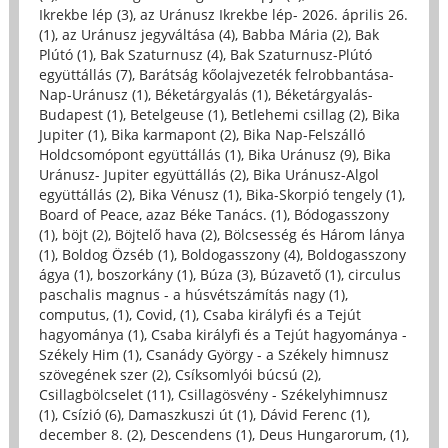
Ikrekbe lép (3)
,
az Uránusz Ikrekbe lép- 2026. április 26.
(1)
,
az Uránusz jegyváltása (4)
,
Babba Mária (2)
,
Bak
Plútó (1)
,
Bak Szaturnusz (4)
,
Bak Szaturnusz-Plútó
együttállás (7)
,
Barátság kőolajvezeték felrobbantása-
Nap-Uránusz (1)
,
Béketárgyalás (1)
,
Béketárgyalás-
Budapest (1)
,
Betelgeuse (1)
,
Betlehemi csillag (2)
,
Bika
Jupiter (1)
,
Bika karmapont (2)
,
Bika Nap-Felszálló
Holdcsomópont együttállás (1)
,
Bika Uránusz (9)
,
Bika
Uránusz- Jupiter együttállás (2)
,
Bika Uránusz-Algol
együttállás (2)
,
Bika Vénusz (1)
,
Bika-Skorpió tengely (1)
,
Board of Peace, azaz Béke Tanács. (1)
,
Bódogasszony
(1)
,
böjt (2)
,
Böjtelő hava (2)
,
Bölcsesség és Három lánya
(1)
,
Boldog Özséb (1)
,
Boldogasszony (4)
,
Boldogasszony
ágya (1)
,
boszorkány (1)
,
Búza (3)
,
Búzavető (1)
,
circulus
paschalis magnus - a húsvétszámítás nagy (1)
,
computus, (1)
,
Covid, (1)
,
Csaba királyfi és a Tejút
hagyománya (1)
,
Csaba királyfi és a Tejút hagyománya -
Székely Him (1)
,
Csanády György - a Székely himnusz
szövegének szer (2)
,
Csíksomlyói búcsú (2)
,
Csillagbölcselet (11)
,
Csillagösvény - Székelyhimnusz
(1)
,
Csízió (6)
,
Damaszkuszi út (1)
,
Dávid Ferenc (1)
,
december 8. (2)
,
Descendens (1)
,
Deus Hungarorum, (1)
,