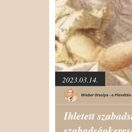
2023.03.14.
Wieber Orsolya - a Planétás-
Ihletett szabads
szabadságkeresé