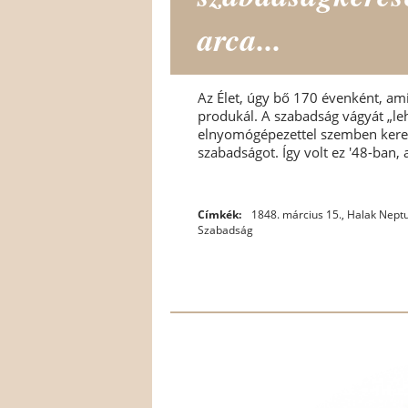
arca...
Az Élet, úgy bő 170 évenként, ami
produkál. A szabadság vágyát „lehe
elnyomógépezettel szemben keresi
szabadságot. Így volt ez '48-ban, 
Címkék:
1848. március 15.
,
Halak Nept
Szabadság