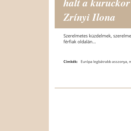
halt a kuruckor
Zrínyi Ilona
Szerelmetes küzdelmek, szerelmet
férfiak oldalán...
Címkék:
Európa legbátrabb asszonya
,
m