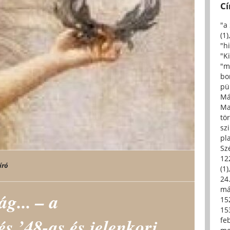
C
"a
(1)
"h
"Ki
"m
bo
pü
Má
Ma
tö
sz
pl
Sz
12
író
(1)
24.
má
ág... – a
15
15
s ’48-as és jelenkori
fe