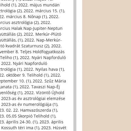
ihold (1)
,
2022. május mundán
trológia (2)
,
2022. március 15. (1)
,
22. március 8. Nőnap (1)
,
2022.
rcius asztrológia (2)
,
2022.
rcius Halak Nap-Jupiter-Neptun
üttállás (2)
,
2022. Merkúr-Plútó
üttállás, (1)
,
2022. Nap-Merkúr-
útó kvadrát Szaturnusz (2)
,
2022.
vember 8. Teljes Holdfogyatkozás
Teliho (1)
,
2022. Nyári Napforduló
,
2022. Nyári Napforduló
trológia (1)
,
2022. Nyilas hava (1)
,
22. október 9. Telihold (1)
,
2022.
eptember 10. (1)
,
2022. Szűz Mária
ganata (1)
,
2022. Tavaszi Nap-Éj
yenlőség (1)
,
2022. Vízöntő Újhold
,
2023-as év asztrológiai elemzése
,
2023-as év numerológiája (1)
,
23. 02. 22. Hamvazószerda (1)
,
23. 05.05 Skorpió Telihold (1)
,
3. április 24-30. (1)
,
2023. április
, Kossuth téri ima (1)
,
2023. Húsvét