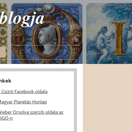
 blogja
inkek
 Csízió Facebook oldala
agyar Planétás Honlap
ieber Orsolya szerzői oldala az
IGO-n