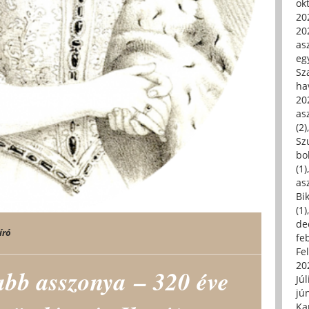
ok
20
20
asz
eg
Sz
ha
20
asz
(2)
Sz
bo
(1)
asz
Bi
(1)
de
író
fe
Fe
20
abb asszonya – 320 éve
Júl
jú
Ka