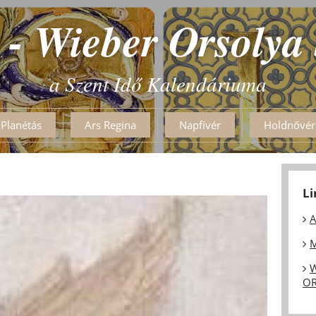
 - Wieber Orsolya
a Szent Idő Kalendáriuma
Planétás
Ars Regina
Napfívér
Holdnővér
L
A
M
W
OR