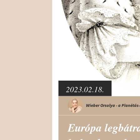
2023.02.18.
Wieber Orsolya - a Planétás-
Európa legbátr