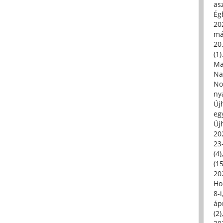
asz
Égb
202
má
20.
(1)
Ma
Na
No
ny
Új
eg
Új
20
23
(4)
(15
20
Ho
8-
áp
(2)