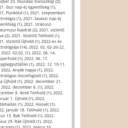
tóber 23. mundán horoszkóp (2)
,
21. őszi nap-éj egyenlőség (1)
,
21. Pünkösd (1)
,
2021. szeptemberi
trológia (1)
,
2021. tavaszi nap-éj
yenlőség (1)
,
2021. Uránusz-
aturnusz kvadrát (2)
,
2021. vízöntő
va (2)
,
2021. Vízöntő Telihold (1)
,
21. Vízöntő Újhold (1)
,
2022-es év
trológiája (14)
,
2022. 02. 02-20-22.
,
2022. 02.02. (1)
,
2022. 06. 14.
uperhold (1)
,
2022. 06. 17.
lygóegyüttállás (1)
,
2022. 12. 10-11.
,
2022. Anyák napja (1)
,
2022.
trológiai összefoglaló (1)
,
2022.
ka Újhold (1)
,
2022. december 21.
,
2022. december 8. (1)
,
2022.
cember 8. Ikrek Telihold (1)
,
2022.
bruár 1. Újhold (1)
,
2022.
ltámadás (1)
,
2022. Húsvét (1)
,
22. január 18. Telihold (1)
,
2022.
ius 13. Bak Telihold (1)
,
2022.
nius 29. Rák Újhold (1)
,
2022.
rácsony (1)
,
2022. május 16.