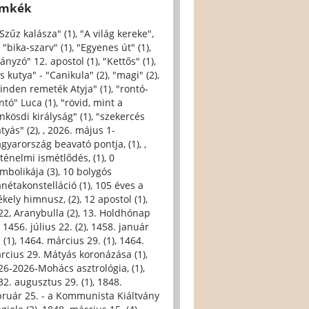
ímkék
 Szűz kalásza" (1)
,
"A világ kereke",
,
"bika-szarv" (1)
,
"Egyenes út" (1)
,
iányzó" 12. apostol (1)
,
"Kettős" (1)
,
s kutya" - "Canikula" (2)
,
"magi" (2)
,
inden remeték Atyja" (1)
,
"rontó-
ntó" Luca (1)
,
"rövid, mint a
nkösdi királyság" (1)
,
"szekercés
tyás" (2)
,
, 2026. május 1-
gyarország beavató pontja, (1)
,
,
rténelmi ismétlődés, (1)
,
0
imbolikája (3)
,
10 bolygós
anétakonstelláció (1)
,
105 éves a
ékely himnusz, (2)
,
12 apostol (1)
,
22, Aranybulla (2)
,
13. Holdhónap
,
1456. július 22. (2)
,
1458. január
 (1)
,
1464. március 29. (1)
,
1464.
rcius 29. Mátyás koronázása (1)
,
26-2026-Mohács asztrológia, (1)
,
32. augusztus 29. (1)
,
1848.
bruár 25. - a Kommunista Kiáltvány