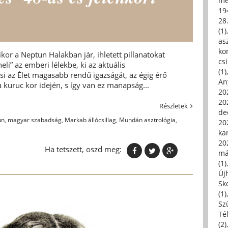
me
19
28
(1)
asz
kor
kor a Neptun Halakban jár, ihletett pillanatokat
csi
li” az emberi lélekbe, ki az aktuális
(1)
 az Élet magasabb rendű igazságát, az égig érő
An
a kuruc kor idején, s így van ez manapság...
202
20
Részletek
de
un
,
magyar szabadság
,
Markab állócsillag
,
Mundán asztrológia
,
202
ka
20
Ha tetszett, oszd meg:
má
(1)
Új
Sk
(1)
Sz
Té
(2)