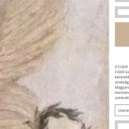
A Csízió
Csízió 
kereszt
örökség
Magyaror
hermene
szinkret
Üzenet