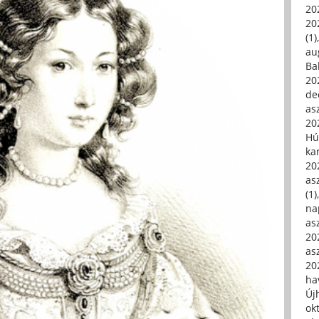
20
20
(1)
au
Ba
20
de
asz
20
Hú
ka
20
asz
(1)
na
asz
20
asz
20
hav
Új
ok