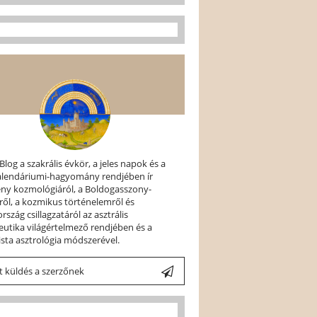
 Blog a szakrális évkör, a jeles napok és a
kalendáriumi-hagyomány rendjében ír
ény kozmológiáról, a Boldogasszony-
ről, a kozmikus történelemről és
szág csillagzatáról az asztrális
utika világértelmező rendjében és a
ista asztrológia módszerével.
 küldés a szerzőnek