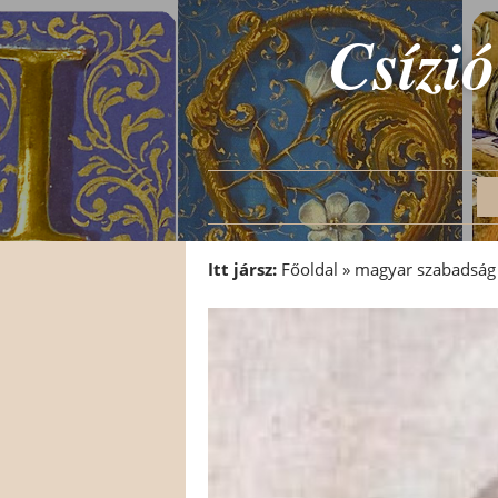
Csízió
Itt jársz:
Főoldal
»
magyar szabadság