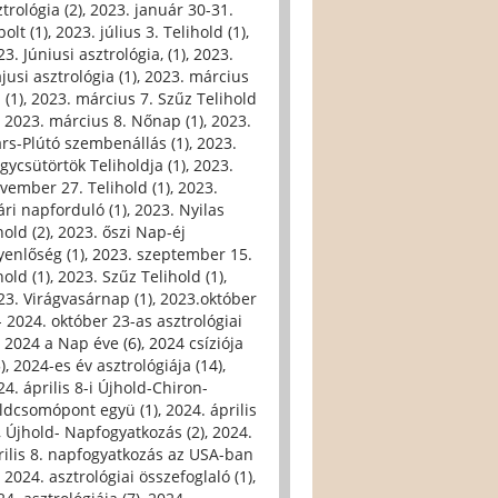
trológia (2)
,
2023. január 30-31.
olt (1)
,
2023. július 3. Telihold (1)
,
3. Júniusi asztrológia, (1)
,
2023.
jusi asztrológia (1)
,
2023. március
 (1)
,
2023. március 7. Szűz Telihold
,
2023. március 8. Nőnap (1)
,
2023.
rs-Plútó szembenállás (1)
,
2023.
gycsütörtök Teliholdja (1)
,
2023.
vember 27. Telihold (1)
,
2023.
ári napforduló (1)
,
2023. Nyilas
hold (2)
,
2023. őszi Nap-éj
yenlőség (1)
,
2023. szeptember 15.
hold (1)
,
2023. Szűz Telihold (1)
,
23. Virágvasárnap (1)
,
2023.október
- 2024. október 23-as asztrológiai
,
2024 a Nap éve (6)
,
2024 csíziója
)
,
2024-es év asztrológiája (14)
,
24. április 8-i Újhold-Chiron-
ldcsomópont együ (1)
,
2024. április
i, Újhold- Napfogyatkozás (2)
,
2024.
rilis 8. napfogyatkozás az USA-ban
,
2024. asztrológiai összefoglaló (1)
,