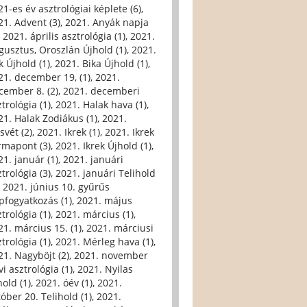
21-es év asztrológiai képlete (6)
,
21. Advent (3)
,
2021. Anyák napja
,
2021. április asztrológia (1)
,
2021.
gusztus, Oroszlán Újhold (1)
,
2021.
k Újhold (1)
,
2021. Bika Újhold (1)
,
21. december 19, (1)
,
2021.
cember 8. (2)
,
2021. decemberi
trológia (1)
,
2021. Halak hava (1)
,
21. Halak Zodiákus (1)
,
2021.
svét (2)
,
2021. Ikrek (1)
,
2021. Ikrek
rmapont (3)
,
2021. Ikrek Újhold (1)
,
21. január (1)
,
2021. januári
trológia (3)
,
2021. januári Telihold
,
2021. június 10. gyűrűs
pfogyatkozás (1)
,
2021. május
trológia (1)
,
2021. március (1)
,
21. március 15. (1)
,
2021. márciusi
trológia (1)
,
2021. Mérleg hava (1)
,
21. Nagyböjt (2)
,
2021. november
i asztrológia (1)
,
2021. Nyilas
hold (1)
,
2021. óév (1)
,
2021.
tóber 20. Telihold (1)
,
2021.