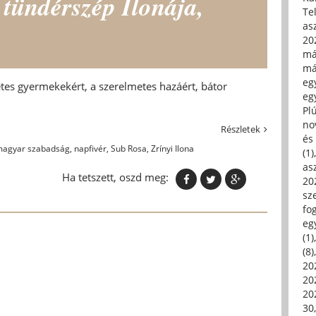
 tündérszép Ilonája,
Tel
asz
20
má
má
egy
es gyermekekért, a szerelmetes hazáért, bátor
egy
Pl
no
Részletek
és 
agyar szabadság
,
napfivér
,
Sub Rosa
,
Zrínyi Ilona
(1)
asz
Ha tetszett, oszd meg:
20
sz
fo
eg
(1)
(8)
20
20
202
30