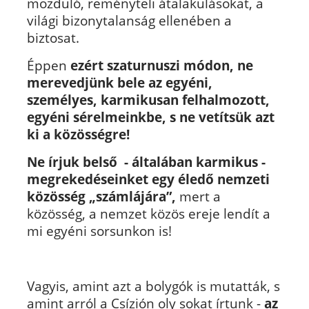
mozduló, reményteli átalakulásokat, a
világi bizonytalanság ellenében a
biztosat.
Éppen
ezért szaturnuszi módon, ne
merevedjünk bele az egyéni,
személyes, karmikusan felhalmozott,
egyéni sérelmeinkbe, s ne vetítsük azt
ki a közösségre!
Ne írjuk belső - általában karmikus -
megrekedéseinket egy éledő nemzeti
közösség „számlájára”,
mert a
közösség, a nemzet közös ereje lendít a
mi egyéni sorsunkon is!
Vagyis, amint azt a bolygók is mutatták, s
amint arról a Csízión oly sokat írtunk -
az