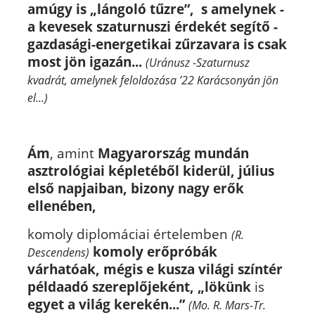
amúgy is „lángoló tűzre”, s amelynek -
a kevesek szaturnuszi érdekét segítő -
gazdasági-energetikai zűrzavara is csak
most jön igazán...
(Uránusz -Szaturnusz
kvadrát, amelynek feloldozása ’22 Karácsonyán jön
el...)
Ám
, amint
Magyarország mundán
asztrológiai képletéből kiderül, július
első napjaiban, bizony nagy erők
ellenében,
komoly diplomáciai értelemben
(R.
komoly erőpróbák
Descendens)
várhatóak, mégis
e kusza világi színtér
példaadó szereplőjeként, „lökünk
is
egyet a világ kerekén...”
(Mo. R. Mars-Tr.