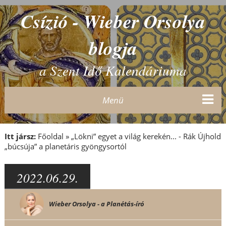
Csízió - Wieber Orsolya
blogja
a Szent Idő Kalendáriuma
Menü
Itt jársz:
Főoldal
»
„Lökni” egyet a világ kerekén... - Rák Újhold
„búcsúja” a planetáris gyöngysortól
2022.06.29.
Wieber Orsolya - a Planétás-író