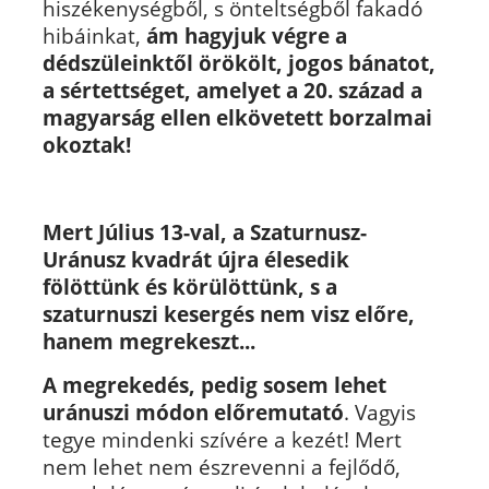
hiszékenységből, s önteltségből fakadó
hibáinkat,
ám hagyjuk végre a
dédszüleinktől örökölt, jogos bánatot,
a sértettséget, amelyet a 20. század a
magyarság ellen elkövetett borzalmai
okoztak!
Mert Július 13-val, a Szaturnusz-
Uránusz kvadrát újra élesedik
fölöttünk és körülöttünk, s a
szaturnuszi kesergés nem visz előre,
hanem megrekeszt...
A megrekedés, pedig sosem lehet
uránuszi módon előremutató
. Vagyis
tegye mindenki szívére a kezét! Mert
nem lehet nem észrevenni a fejlődő,