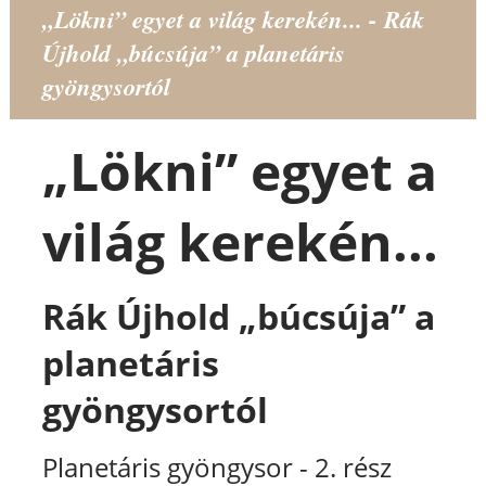
„Lökni” egyet a világ kerekén... - Rák
Újhold „búcsúja” a planetáris
gyöngysortól
„Lökni” egyet a
világ kerekén...
Rák Újhold „búcsúja” a
planetáris
gyöngysortól
Planetáris gyöngysor - 2. rész