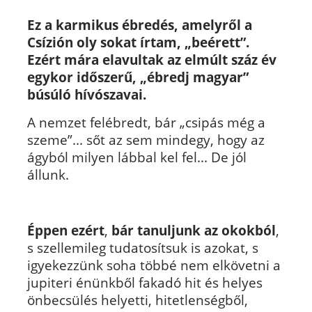
Ez a karmikus ébredés, amelyről a
Csízión oly sokat írtam, „beérett”.
Ezért mára elavultak az elmúlt száz év
egykor időszerű, „ébredj magyar”
búsúló hívószavai.
A nemzet felébredt, bár „csipás még a
szeme”... sőt az sem mindegy, hogy az
ágyból milyen lábbal kel fel... De jól
állunk.
Éppen ezért
,
bár tanuljunk az okokból
,
s szellemileg tudatosítsuk is azokat, s
igyekezzünk soha többé nem elkövetni a
jupiteri énünkből fakadó hit és helyes
önbecsülés helyetti, hitetlenségből,