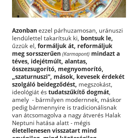
Azonban
ezzel párhuzamosan, uránuszi
lendülettel takarítsuk ki,
bontsuk le,
űzzük el,
formáljuk át, reformáljuk
meg sorsszerűen
mindazt a
(Karmapont)
téves, idejétmúlt, alantas,
összezsugorító, megnyomorító,
„szaturnuszi”, mások, kevesek érdekét
szolgáló beidegződést,
megszokást,
ideológiát és
tudatszűkítő dogmát
,
amely - bármilyen modernnek, máskor
pedig bármennyire is tradicionálisnak
van átcsomagolva a nagy átverés Halak
Neptuni hatása alatt - mégis
életellenesen visszatart mind