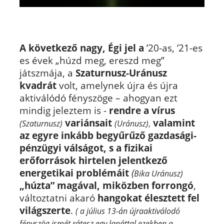
A következő nagy, Égi jel a
’20-as, ’21-es
es évek „húzd meg, ereszd meg”
játszmája, a
Szaturnusz-Uránusz
kvadrát
volt, amelynek újra és újra
aktiválódó fényszöge – ahogyan ezt
mindig jeleztem is -
rendre a vírus
variánsait
valamint
(Szaturnusz)
(Uránusz)
,
az egyre inkább begyűrűző gazdasági-
pénzügyi válságot, s a fizikai
erőforrások hirtelen jelentkező
energetikai problémáit
(
Bika Uránusz)
„húzta” magával,
miközben forrongó
,
változtatni akaró
hangokat élesztett fel
világszerte
.
( a július 13-án újraaktiválodó
fényszög ismét rátesz egy lapáttal ezekben a