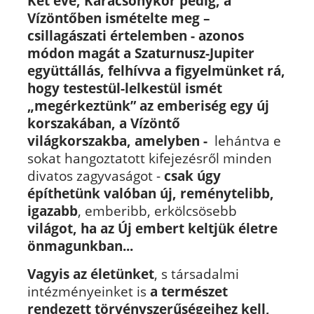
Két éve, Karácsonykor pedig, a
Vízöntőben ismételte meg –
csillagászati értelemben - azonos
módon magát a Szaturnusz-Jupiter
együttállás, felhívva a figyelmünket rá,
hogy testestül-lelkestül ismét
„megérkeztünk” az emberiség egy új
korszakában, a Vízöntő
világkorszakba, amelyben -
lehántva e
sokat hangoztatott kifejezésről minden
divatos zagyvaságot -
csak úgy
építhetünk valóban új, reménytelibb,
igazabb
, emberibb, erkölcsösebb
világot, ha az Új embert keltjük életre
önmagunkban...
Vagyis az életünket
, s társadalmi
intézményeinket is
a természet
rendezett törvényszerűségeihez kell,