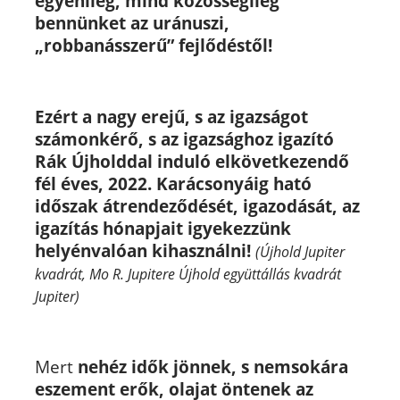
egyénileg, mind közösségileg
bennünket az uránuszi,
„robbanásszerű” fejlődéstől!
Ezért a nagy erejű, s az igazságot
számonkérő, s az igazsághoz igazító
Rák Újholddal induló elkövetkezendő
fél éves, 2022. Karácsonyáig ható
időszak átrendeződését, igazodását, az
igazítás hónapjait igyekezzünk
helyénvalóan kihasználni!
(Újhold Jupiter
kvadrát, Mo R. Jupitere Újhold együttállás kvadrát
Jupiter)
Mert
nehéz idők jönnek, s nemsokára
eszement erők, olajat öntenek az