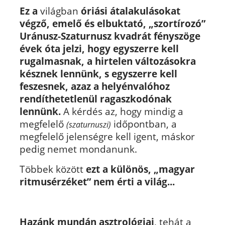
Ez a
világban
óriási átalakulásokat
végző, emelő és elbuktató, „szortírozó”
Uránusz-Szaturnusz kvadrát fényszöge
évek óta jelzi, hogy egyszerre kell
rugalmasnak, a hirtelen változásokra
késznek lennünk, s egyszerre kell
feszesnek, azaz a helyénvalóhoz
rendíthetetlenül ragaszkodónak
lennünk.
A kérdés az, hogy mindig a
megfelelő
időpontban, a
(szaturnuszi)
megfelelő jelenségre kell igent, máskor
pedig nemet mondanunk.
Többek között
ezt a különös, „magyar
ritmusérzéket” nem érti a világ...
Hazánk mundán asztrológiai
, tehát a