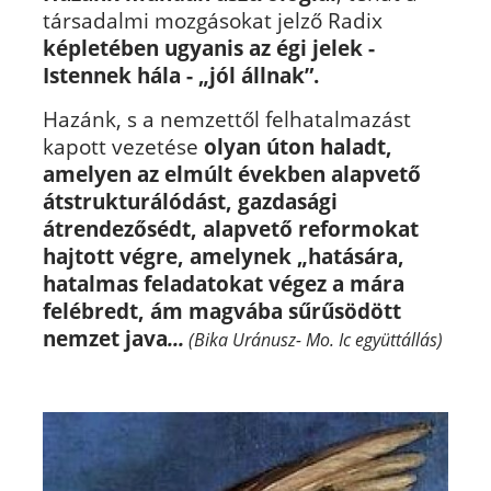
társadalmi mozgásokat jelző Radix
képletében ugyanis az égi jelek -
Istennek hála - „jól állnak”.
Hazánk, s a nemzettől felhatalmazást
kapott vezetése
olyan úton haladt,
amelyen az elmúlt években alapvető
átstrukturálódást, gazdasági
átrendezősédt, alapvető reformokat
hajtott végre, amelynek „hatására,
hatalmas feladatokat végez a mára
felébredt, ám magvába sűrűsödött
nemzet java
...
(Bika Uránusz- Mo. Ic együttállás)