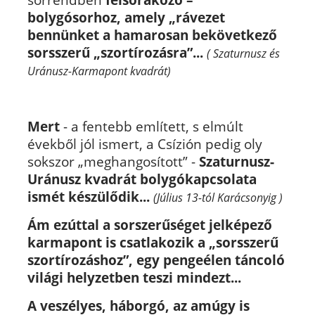
bolygósorhoz, amely „rávezet
bennünket a hamarosan bekövetkező
sorsszerű „szortírozásra”...
( Szaturnusz és
Uránusz-Karmapont kvadrát)
Mert
- a fentebb említett, s elmúlt
évekből jól ismert, a Csízión pedig oly
sokszor „meghangosított” -
Szaturnusz-
Uránusz kvadrát bolygókapcsolata
ismét készülődik...
(Július 13-tól Karácsonyig )
Ám ezúttal a sorszerűséget jelképező
karmapont is csatlakozik a „sorsszerű
szortírozáshoz”, egy pengeélen táncoló
világi helyzetben teszi mindezt...
A veszélyes, háborgó, az amúgy is