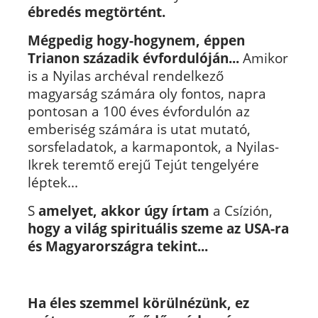
ébredés megtörtént.
Mégpedig hogy-hogynem, éppen
Trianon századik évfordulóján...
Amikor
is a Nyilas archéval rendelkező
magyarság számára oly fontos, napra
pontosan a 100 éves évfordulón az
emberiség számára is utat mutató,
sorsfeladatok, a karmapontok, a Nyilas-
Ikrek teremtő erejű Tejút tengelyére
léptek...
S
amelyet, akkor úgy írtam
a Csízión,
hogy a világ spirituális szeme az USA-ra
és Magyarországra tekint...
Ha éles szemmel körülnézünk, ez