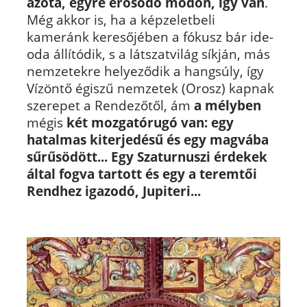
azóta, egyre erősődő módon, így van
.
Még akkor is, ha a képzeletbeli
kameránk keresőjében a fókusz bár ide-
oda állítódik, s a látszatvilág síkján, más
nemzetekre helyeződik a hangsúly, így
Vízöntő égiszű nemzetek (Orosz) kapnak
szerepet a Rendezőtől, ám
a mélyben
mégis
két mozgatórugó van: egy
hatalmas kiterjedésű és egy magvába
sűrűsödött... Egy Szaturnuszi érdekek
által fogva tartott és egy a teremtői
Rendhez igazodó, Jupiteri...