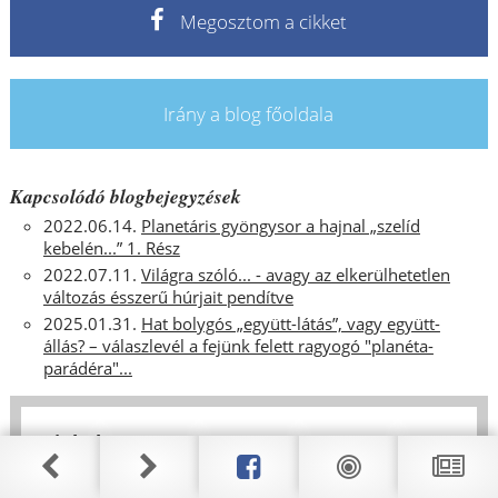
Megosztom a cikket
Irány a blog főoldala
Kapcsolódó blogbejegyzések
2022.06.14.
Planetáris gyöngysor a hajnal „szelíd
kebelén...” 1. Rész
2022.07.11.
Világra szóló... - avagy az elkerülhetetlen
változás ésszerű húrjait pendítve
2025.01.31.
Hat bolygós „együtt-látás”, vagy együtt-
állás? – válaszlevél a fejünk felett ragyogó "planéta-
parádéra"...
Linkek
A Csízió Facebook oldala