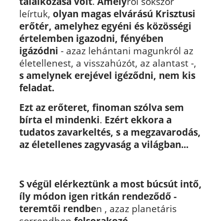
találkozása volt
.
Amely
ről sokszor
leírtuk,
olyan magas elvárású Krisztusi
erőtér, amelyhez egyéni és közösségi
értelemben igazodni, fényében
igázódni
- azaz lehántani magunkról az
életellenest, a visszahúzót, az alantast -,
s amelynek erejével igéződni, nem kis
feladat.
Ezt az erőteret, finoman szólva sem
bírta el mindenki
.
Ezért ekkora a
tudatos zavarkeltés, s a megzavarodás,
az életellenes zagyvaság a világban...
S végül elérkeztünk a most búcsút intő,
íly módon igen ritkán rendeződő -
teremtői rendbe
n , azaz planetáris
sorrendben
felsorakozó –