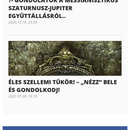
?- GONDOLATOK A MESSIANISZTIKUS
SZATURNUSZ-JUPITER
EGYÜTTÁLLÁSRÓL..
2020.12.18. 23:20
ÉLES SZELLEMI TÜKÖR! – „NÉZZ” BELE
ÉS GONDOLKODJ!
2021.01.28. 16:10