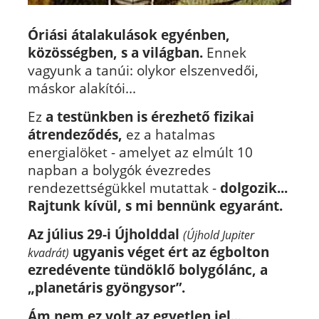
Óriási átalakulások egyénben,
közösségben, s a világban.
Ennek
vagyunk a tanúi: olykor elszenvedői,
máskor alakítói...
Ez
a testünkben is érezhető fizikai
átrendeződés,
ez a hatalmas
energialöket - amelyet az elmúlt 10
napban a bolygók évezredes
rendezettségükkel mutattak -
dolgozik...
Rajtunk kívül, s mi bennünk egyaránt.
Az július 29-i Újholddal
(Újhold Jupiter
ugyanis véget ért az égbolton
kvadrát)
ezredévente tündöklő bolygólánc, a
„planetáris gyöngysor”.
Ám nem ez volt az egyetlen jel...