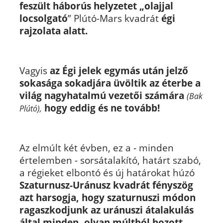
feszült háborús helyzetet „olajjal
locsolgató
” Plútó-Mars kvadrát
égi
rajzolata alatt.
Vagyis
az Égi jelek egymás után jelző
sokasága sokadjára üvöltik az éterbe a
világ nagyhatalmú vezetői számára
(Bak
hogy eddig és ne tovább!
Plútó),
Az elmúlt két évben, ez a - minden
értelemben - sorsátalakító, határt szabó,
a régieket elbontó és új határokat húzó
Szaturnusz-Uránusz kvadrát fényszög
azt harsogja, hogy szaturnuszi módon
ragaszkodjunk az uránuszi átalakulás
által minden, olyan múltból hozott