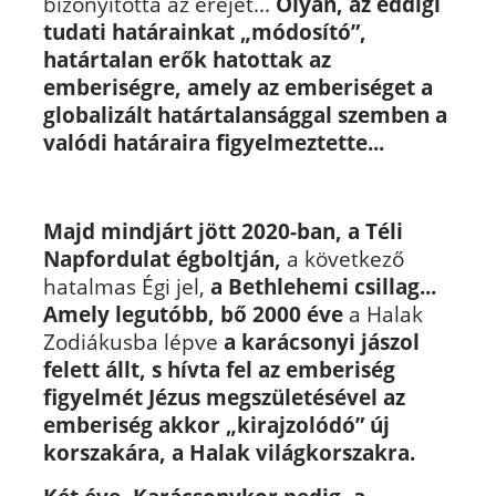
bizonyította az erejét...
Olyan, az eddigi
tudati határainkat „módosító”,
határtalan erők hatottak az
emberiségre, amely az emberiséget a
globalizált határtalansággal szemben a
valódi határaira figyelmeztette...
Majd mindjárt jött 2020-ban, a Téli
Napfordulat égboltján,
a következő
hatalmas Égi jel,
a Bethlehemi csillag...
Amely legutóbb, bő 2000 éve
a Halak
Zodiákusba lépve
a karácsonyi jászol
felett állt, s hívta fel az emberiség
figyelmét Jézus megszületésével az
emberiség akkor „kirajzolódó” új
korszakára, a Halak világkorszakra.