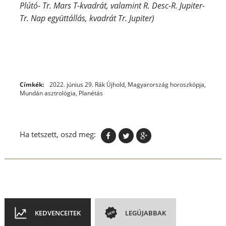
Plútó- Tr. Mars T-kvadrát, valamint R. Desc-R. Jupiter-
Tr. Nap együttállás, kvadrát Tr. Jupiter)
Címkék:
2022. június 29. Rák Újhold
,
Magyarország horoszkópja
,
Mundán asztrológia
,
Planétás
Ha tetszett, oszd meg:
KEDVENCEITEK
LEGÚJABBAK