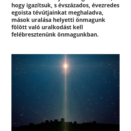
hogy igazítsuk, s évszázados, évezredes
egoista tévútjainkat meghaladva,
mások uralása helyetti önmagunk
fölött való uralkodást kell
felébresztenünk önmagunkban.