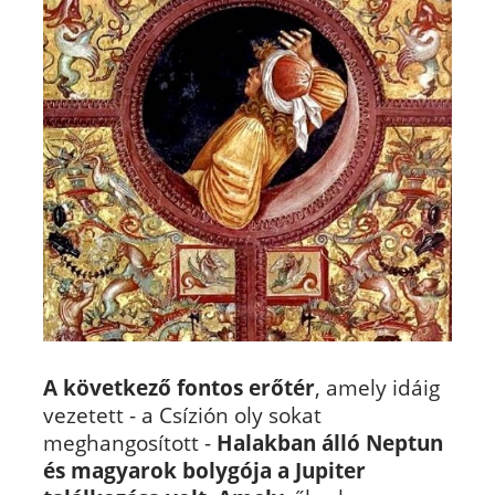
A következő fontos erőtér
, amely idáig
vezetett - a Csízión oly sokat
meghangosított -
Halakban álló Neptun
és magyarok bolygója a Jupiter