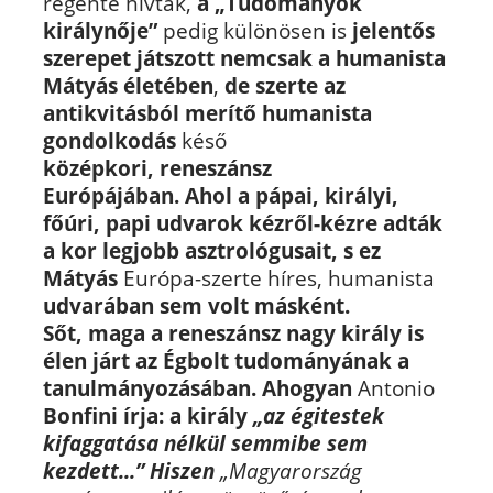
régente hívták,
a „Tudományok
királynője”
pedig különösen is
jelentős
szerepet játszott
nemcsak a humanista
Mátyás életében
,
de szerte
az
antikvitásból merítő
humanista
gondolkodás
késő
középkori, reneszánsz
Európájában.
Ahol a pápai, királyi,
főúri, papi udvarok kézről-kézre adták
a kor legjobb asztrológusait,
s ez
Mátyás
Európa-szerte híres, humanista
udvarában sem volt másként.
Sőt, maga
a reneszánsz nagy király is
élen járt az Égbolt tudományának a
tanulmányozásában.
Ahogyan
Antonio
Bonfini írja:
a király
„az égitestek
kifaggatása nélkül semmibe sem
kezdett...”
Hiszen
„Magyarország