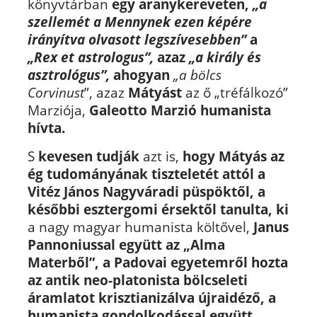
könyvtárban
egy aranykereveten,
„a
szellemét a Mennynek ezen képére
irányítva olvasott legszívesebben”
a
„Rex et astrologus”,
azaz
„a király és
asztrológus”,
ahogyan
„a bölcs
Corvinust
”, azaz
Mátyást
az ő „tréfálkozó”
Marziója,
Galeotto Marzió humanista
hívta.
S
kevesen tudják
azt is,
hogy
Mátyás az
ég tudományának tiszteletét attól a
Vitéz János Nagyváradi püspöktől, a
későbbi esztergomi érsektől tanulta, ki
a nagy magyar humanista költővel,
Janus
Pannoniussal együtt az „Alma
Materből”, a Padovai egyetemről hozta
az antik neo-platonista bölcseleti
áramlatot krisztianizálva újraidéző, a
humanista gondolkodással együtt