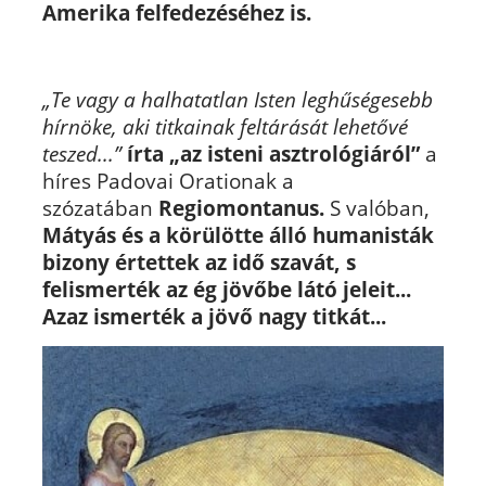
Amerika felfedezéséhez is.
„Te vagy a halhatatlan Isten leghűségesebb
hírnöke, aki titkainak feltárását lehetővé
teszed...”
írta „az isteni asztrológiáról”
a
híres Padovai Orationak a
szózatában
Regiomontanus.
S valóban,
Mátyás és a körülötte álló humanisták
bizony értettek az idő szavát, s
felismerték az ég jövőbe látó jeleit...
Azaz ismerték a jövő nagy titkát...