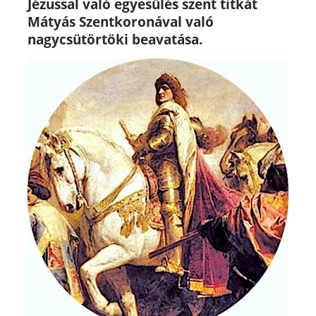
Jézussal való egyesülés szent titkát
Mátyás Szentkoronával való
nagycsütörtöki
beavatása.