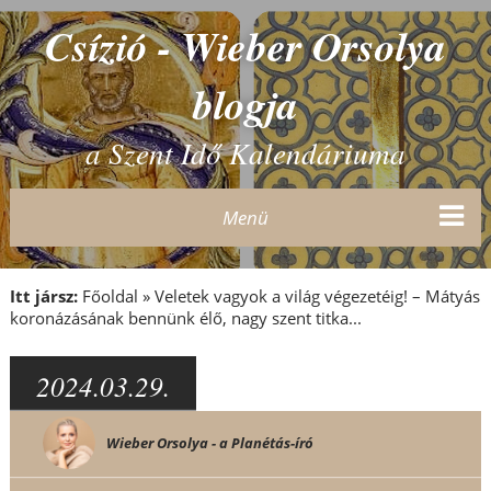
Csízió - Wieber Orsolya
blogja
a Szent Idő Kalendáriuma
Menü
Itt jársz:
Főoldal
»
Veletek vagyok a világ végezetéig! – Mátyás
koronázásának bennünk élő, nagy szent titka...
2024.03.29.
Wieber Orsolya - a Planétás-író