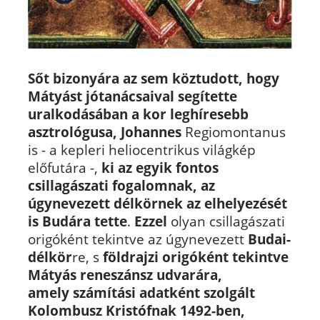
Sőt bizonyára az sem köztudott, hogy
Mátyást jótanácsaival segítette
uralkodásában a kor leghíresebb
asztrológusa, Johannes
Regiomontanus
is - a kepleri heliocentrikus világkép
előfutára -,
ki az egyik fontos
csillagászati fogalomnak, az
úgynevezett délkörnek az elhelyezését
is Budára tette
.
Ezzel
olyan csillagászati
origóként tekintve az úgynevezett
Budai-
délkör
re, s
földrajzi origóként tekintve
Mátyás reneszánsz udvarára,
amely számítási adatként szolgált
Kolombusz Kristófnak 1492-ben,