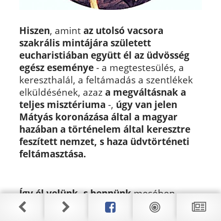
Hiszen
, amint
az utolsó vacsora
szakrális mintájára született
eucharistiában együtt él az üdvösség
egész eseménye
- a megtestesülés, a
kereszthalál, a feltámadás a szentlékek
elküldésének, azaz
a megváltásnak a
teljes misztériuma
-,
úgy van jelen
Mátyás koronázása által a magyar
hazában a történelem által keresztre
feszített nemzet, s haza üdvtörténeti
feltámasztása.
Így él velünk, s bennünk
mesében,
dalban, versben és énekszóban a világ
végezetéig
Mátyás igazsága által
a Világ