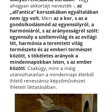
ahogyan akkortájt nevezték -,
az
„all’antica” korszakában egyáltalában
nem így volt.
Mert
az a kor, s az a
gondolkodásmód az egyensúlyról, a
harmóniáról, s az arányosságról szólt:
egyensúly a szellemvilág és az evilági
lét, harmónia a teremtett világ
természete és az emberi természet
között, s tökéletes arányok a
mindennapokban Isten, s az ember
között
. Csakúgy, mint a máig
utánozhatatlan a mindennapi életből
ihlető reneszánsz képzőművészet
ihletett láttatásában.