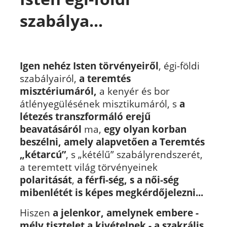
szabálya...
Igen nehéz Isten törvényeiről
, égi-földi
szabályairól,
a teremtés
misztériumáról,
a kenyér és bor
átlényegülésének misztikumáról, s
a
létezés transzformáló erejű
beavatásáról
ma,
egy olyan korban
beszélni, amely alapvetően a Teremtés
„kétarcú”
, s „kétélű” szabályrendszerét,
a teremtett világ törvényeinek
polaritását
,
a férfi-ség, s a női-ség
mibenlétét is képes megkérdőjelezni...
Hiszen
a jelenkor, amelynek embere -
mély tisztelet a kivételnek - a szakrális