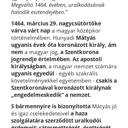
Megváltó 1464. évében, uralkodásának
hatodik esztendejében.”
1464. március 29. nagycsütörtöke
várva várt nap
a magyar középkor
történelmében. Hunyadi
Mátyás
ugyanis évek óta koronázott király, ám
nem
a magyar jog,
a Szentkorona
jogrendje értelmében
.
Az apostoli
királyságban
, a magyar nemzet számára
ugyanis egyedül
- egyéb szakrális
követelményekkel egyetemben -
csakis a
Szentkoronával koronázott királynak
„engedelmeskedik” a nemzet.
S bármennyire is bizonyította
Mátyás jó
és igaz cselekedeteivel
a haza
szolgálatára szerződött uralkodói
érdemeit:
rátermettségét, érettségét,