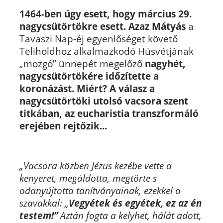
1464-ben úgy esett, hogy március 29.
nagycsütörtökre esett.
Azaz Mátyás
a
Tavaszi Nap-éj egyenlőséget követő
Teliholdhoz alkalmazkodó Húsvétjának
„mozgó” ünnepét megelőző
nagyhét,
nagycsütörtökére időzítette a
koronázást.
Miért?
A válasz a
nagycsütörtöki utolsó vacsora szent
titkában, az eucharistia transzformáló
erejében rejtőzik...
„Vacsora közben Jézus kezébe vette a
kenyeret, megáldotta, megtörte s
odanyújtotta tanítványainak, ezekkel a
szavakkal: „
Vegyétek és egyétek, ez az én
testem!”
Aztán fogta a kelyhet, hálát adott,