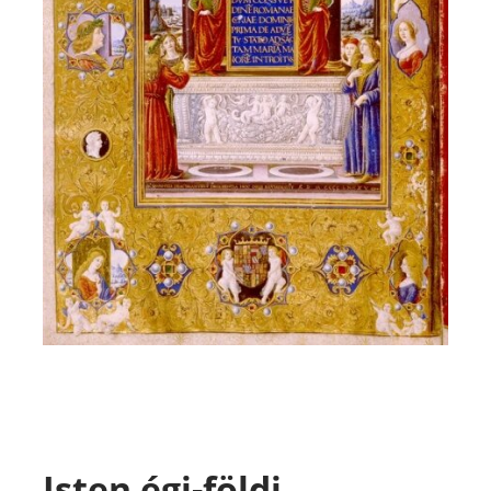
Isten égi-földi