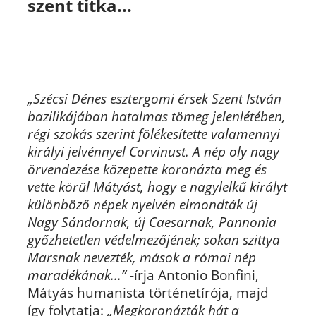
szent titka...
„Szécsi Dénes esztergomi érsek Szent István
bazilikájában hatalmas tömeg jelenlétében,
régi szokás szerint fölékesítette valamennyi
királyi jelvénnyel Corvinust. A nép oly nagy
örvendezése közepette koronázta meg és
vette körül Mátyást, hogy e nagylelkű királyt
különböző népek nyelvén elmondták új
Nagy Sándornak, új Caesarnak, Pannonia
győzhetetlen védelmezőjének; sokan szittya
Marsnak nevezték, mások a római nép
maradékának...”
-írja Antonio Bonfini,
Mátyás humanista történetírója, majd
így folytatja:
„Megkoronázták hát a