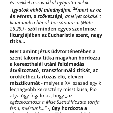
és ezekkel a szavakkal nyújtotta nekik:
28
„
Igyatok ebből mindnyájan,
mert ez az
én vérem, a szövetségé
, amelyet sokakért
kiontanak a bűnök bocsánatára.
(Máté
26.29.) -
szól minden egyes szentmise
liturgiájában az Eucharistia szent, nagy
titka...
Mert amint Jézus üdvtörténetében a
szent lakoma titka magában hordozza
a kereszthalál utáni feltámadás
átváltoztató, transzformáló titkát, az
örökléthez tartozás élő, eleven
misztikumát
- melyet a XX. század egyik
legnagyobb keresztény misztikusa, Pio
atya úgy fogalmaz, hogy
„
az
egész
kozmoszt a Mise Szentáldozata tartja
fenn, miértünk...”
-,
úgy hordozta
a