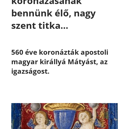
koronázásának
bennünk élő, nagy
szent titka...
560 éve koronázták apostoli
magyar királlyá Mátyást, az
igazságost.