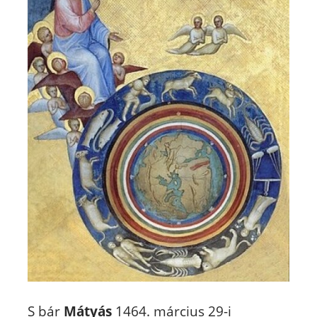
S bár
Mátyás
1464. március 29-i