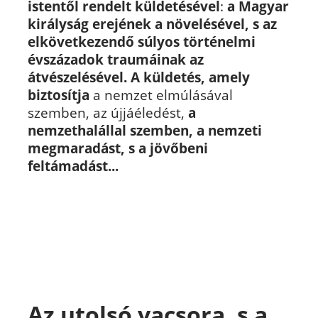
istentől rendelt küldetésével
:
a Magyar
királyság erejének a növelésével, s az
elkövetkezendő súlyos történelmi
évszázadok traumáinak az
átvészelésével. A küldetés, amely
biztosítja
a nemzet elmúlásával
szemben, az újjáéledést,
a
nemzethalállal szemben, a nemzeti
megmaradást, s a jövőbeni
feltámadást...
Az utolsó vacsora, s a