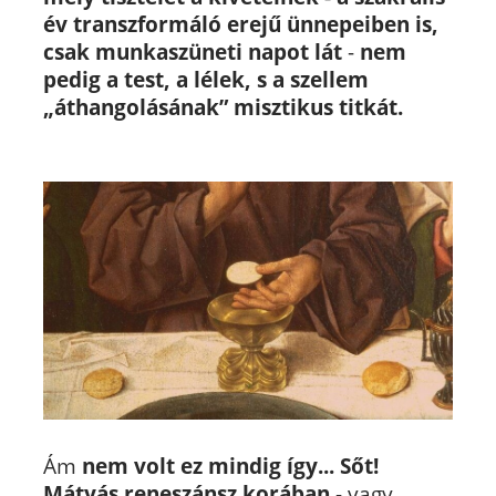
év transzformáló erejű ünnepeiben is,
csak munkaszüneti napot lát
-
nem
pedig a
test, a lélek, s a szellem
„áthangolásának” misztikus titkát.
Ám
nem volt ez mindig így... Sőt!
Mátyás reneszánsz korában
- vagy