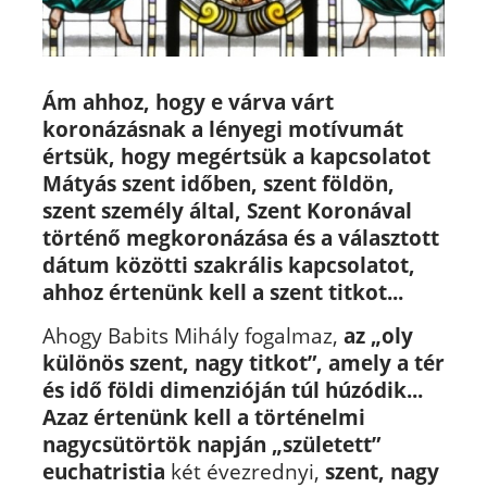
Ám ahhoz, hogy e várva várt
koronázásnak a lényegi motívumát
értsük, hogy megértsük a kapcsolatot
Mátyás szent időben, szent földön,
szent személy által, Szent Koronával
történő megkoronázása és a választott
dátum közötti szakrális kapcsolatot,
ahhoz értenünk kell a szent titkot...
Ahogy Babits Mihály fogalmaz,
az „oly
különös szent, nagy titkot”, amely a tér
és idő földi dimenzióján túl húzódik...
Azaz értenünk kell a történelmi
nagycsütörtök napján „született”
euchatristia
két évezrednyi,
szent, nagy