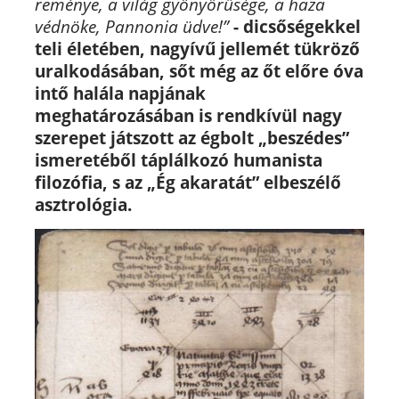
reménye, a világ gyönyörűsége, a haza
védnöke, Pannonia üdve!”
-
dicsőségekkel
teli életében, nagyívű jellemét tükröző
uralkodásában, sőt még az őt előre óva
intő halála napjának
meghatározásában is rendkívül nagy
szerepet játszott az égbolt „beszédes”
ismeretéből táplálkozó humanista
filozófia, s az „Ég akaratát” elbeszélő
asztrológia.