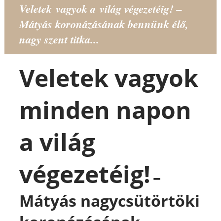
Veletek vagyok a világ végezetéig! –
Mátyás koronázásának bennünk élő,
nagy szent titka...
Veletek
vagyok
minden napon
a
világ
végezetéig
!
–
Mátyás nagycsütörtöki