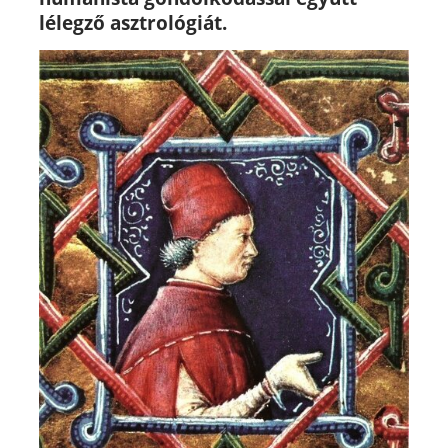
lélegző asztrológiát.