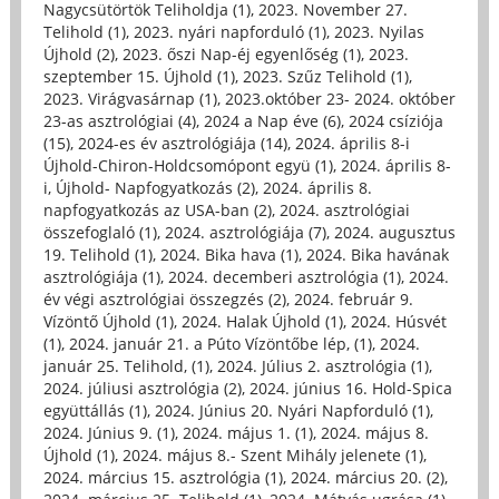
Nagycsütörtök Teliholdja (1)
,
2023. November 27.
Telihold (1)
,
2023. nyári napforduló (1)
,
2023. Nyilas
Újhold (2)
,
2023. őszi Nap-éj egyenlőség (1)
,
2023.
szeptember 15. Újhold (1)
,
2023. Szűz Telihold (1)
,
2023. Virágvasárnap (1)
,
2023.október 23- 2024. október
23-as asztrológiai (4)
,
2024 a Nap éve (6)
,
2024 csíziója
(15)
,
2024-es év asztrológiája (14)
,
2024. április 8-i
Újhold-Chiron-Holdcsomópont együ (1)
,
2024. április 8-
i, Újhold- Napfogyatkozás (2)
,
2024. április 8.
napfogyatkozás az USA-ban (2)
,
2024. asztrológiai
összefoglaló (1)
,
2024. asztrológiája (7)
,
2024. augusztus
19. Telihold (1)
,
2024. Bika hava (1)
,
2024. Bika havának
asztrológiája (1)
,
2024. decemberi asztrológia (1)
,
2024.
év végi asztrológiai összegzés (2)
,
2024. február 9.
Vízöntő Újhold (1)
,
2024. Halak Újhold (1)
,
2024. Húsvét
(1)
,
2024. január 21. a Púto Vízöntőbe lép, (1)
,
2024.
január 25. Telihold, (1)
,
2024. Július 2. asztrológia (1)
,
2024. júliusi asztrológia (2)
,
2024. június 16. Hold-Spica
együttállás (1)
,
2024. Június 20. Nyári Napforduló (1)
,
2024. Június 9. (1)
,
2024. május 1. (1)
,
2024. május 8.
Újhold (1)
,
2024. május 8.- Szent Mihály jelenete (1)
,
2024. március 15. asztrológia (1)
,
2024. március 20. (2)
,