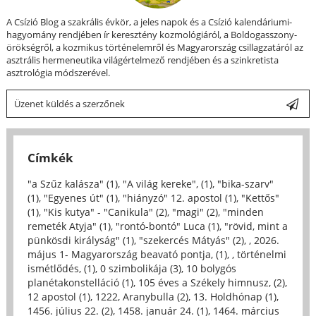
A Csízió Blog a szakrális évkör, a jeles napok és a Csízió kalendáriumi-
hagyomány rendjében ír keresztény kozmológiáról, a Boldogasszony-
örökségről, a kozmikus történelemről és Magyarország csillagzatáról az
asztrális hermeneutika világértelmező rendjében és a szinkretista
asztrológia módszerével.
Üzenet küldés a szerzőnek
Címkék
"a Szűz kalásza" (1)
,
"A világ kereke", (1)
,
"bika-szarv"
(1)
,
"Egyenes út" (1)
,
"hiányzó" 12. apostol (1)
,
"Kettős"
(1)
,
"Kis kutya" - "Canikula" (2)
,
"magi" (2)
,
"minden
remeték Atyja" (1)
,
"rontó-bontó" Luca (1)
,
"rövid, mint a
pünkösdi királyság" (1)
,
"szekercés Mátyás" (2)
,
, 2026.
május 1- Magyarország beavató pontja, (1)
,
, történelmi
ismétlődés, (1)
,
0 szimbolikája (3)
,
10 bolygós
planétakonstelláció (1)
,
105 éves a Székely himnusz, (2)
,
12 apostol (1)
,
1222, Aranybulla (2)
,
13. Holdhónap (1)
,
1456. július 22. (2)
,
1458. január 24. (1)
,
1464. március