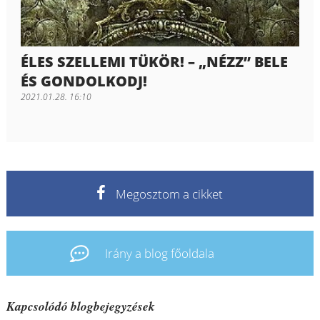
ÉLES SZELLEMI TÜKÖR! – „NÉZZ” BELE
ÉS GONDOLKODJ!
2021.01.28. 16:10
Megosztom a cikket
Irány a blog főoldala
Kapcsolódó blogbejegyzések