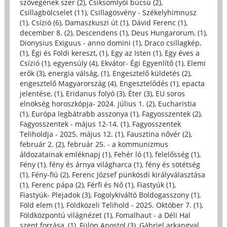
szövegének szer (2)
,
Csíksomlyói búcsú (2)
,
Csillagbölcselet (11)
,
Csillagösvény - Székelyhimnusz
(1)
,
Csízió (6)
,
Damaszkuszi út (1)
,
Dávid Ferenc (1)
,
december 8. (2)
,
Descendens (1)
,
Deus Hungarorum, (1)
,
Dionysius Exiguus - anno domini (1)
,
Draco csillagkép,
(1)
,
Égi és Földi kereszt, (1)
,
Egy az Isten (1)
,
Egy éves a
Csízió (1)
,
egyensúly (4)
,
Ekvátor- Égi Egyenlítő (1)
,
Elemi
erők (3)
,
energia válság, (1)
,
Engesztelő küldetés (2)
,
engesztelő Magyarország (4)
,
Engesztelődés (1)
,
epacta
jelentése, (1)
,
Eridanus folyó (3)
,
Éter (3)
,
EU soros
elnökség horoszkópja- 2024. július 1. (2)
,
Eucharistia
(1)
,
Európa legbátrabb asszonya (1)
,
Fagyosszentek (2)
,
Fagyosszentek - május 12-14. (1)
,
Fagyosszentek
Teliholdja - 2025. május 12. (1)
,
Fausztina nővér (2)
,
február 2. (2)
,
február 25. - a kommunizmus
áldozatainak emléknapj (1)
,
Fehér ló (1)
,
felelősség (1)
,
Fény (1)
,
fény és árnya világharca (1)
,
fény és sötétség
(1)
,
Fény-fiú (2)
,
Ferenc József pünkösdi királyválasztása
(1)
,
Ferenc pápa (2)
,
Férfi és Nő (1)
,
Fiastyúk (1)
,
Fiastyúk- Plejadok (3)
,
Fogolykiváltó Boldogasszony (1)
,
Föld elem (1)
,
Földközeli Telihold - 2025. Október 7. (1)
,
Földközpontú világnézet (1)
,
Fomalhaut - a Déli Hal
szent forrása, (1)
,
Fülöp Apostol (3)
,
Gábriel arkangyal