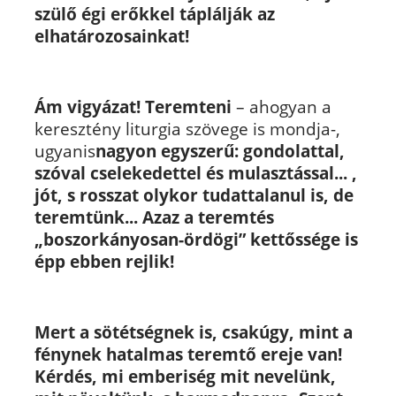
szülő égi erőkkel táplálják az
elhatározosainkat!
Ám vigyázat! Teremteni
– ahogyan a
keresztény liturgia szövege is mondja-,
ugyanis
nagyon egyszerű: gondolattal,
szóval cselekedettel és mulasztással... ,
jót, s rosszat olykor tudattalanul is, de
teremtünk... Azaz a teremtés
„boszorkányosan-ördögi” kettőssége is
épp ebben rejlik!
Mert a sötétségnek is, csakúgy, mint a
fénynek hatalmas teremtő ereje van!
Kérdés, mi emberiség mit nevelünk,