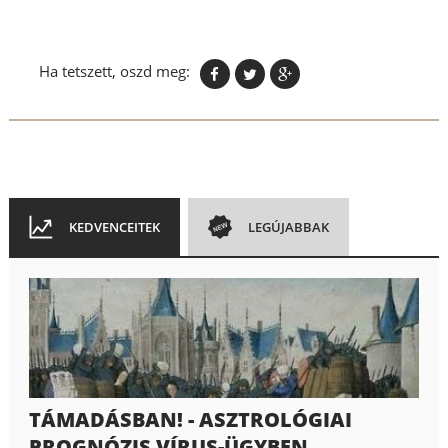
Ha tetszett, oszd meg:
KEDVENCEITEK
LEGÚJABBAK
TÁMADÁSBAN! - ASZTROLÓGIAI
PROGNÓZIS VÍRUS-ÜGYBEN...