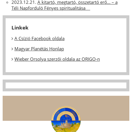
2023.12.21.
A kitartó, megtartó, összetartó erő... – a
Téli Napforduló Fényes spiritualitása
Linkek
A Csízió Facebook oldala
Magyar Planétás Honlap
Wieber Orsolya szerzői oldala az ORIGO-n