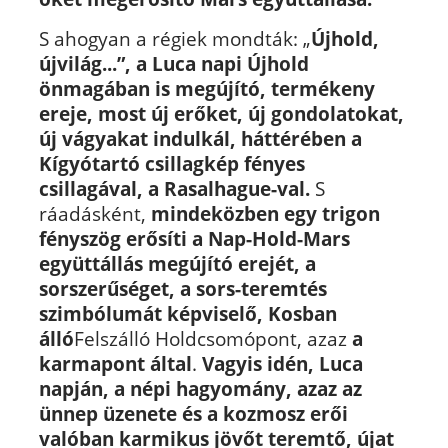
S ahogyan a régiek mondták: „
Újhold,
újvilág...”, a Luca napi Újhold
önmagában is megújító, termékeny
ereje, most új erőket, új gondolatokat,
új vágyakat indulkál, háttérében a
Kígyótartó csillagkép fényes
csillagával, a Rasalhague-val.
S
ráadásként,
mindeközben egy trigon
fényszög erősíti a Nap-Hold-Mars
együttállás megújító erejét, a
sorszerűséget, a sors-teremtés
szimbólumát képviselő, Kosban
álló
Felszálló Holdcsomópont, azaz
a
karmapont által
.
Vagyis idén, Luca
napján, a népi hagyomány, azaz az
ünnep üzenete és a kozmosz erői
valóban karmikus jövőt teremtő, újat