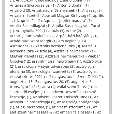
(1)
,
Anjou-kori lovagrendek, (1)
,
anno domini (1)
,
Antares a Skorpió szíve. (1)
,
Antonio Bonfini (1)
,
Anyaföld (3)
,
Anyák napja (3)
,
anyaméh (1)
,
Anyaság (2)
,
Anyatermészet (2)
,
Apostoli Magyar Királyság (4)
,
április
1. (1)
,
április 24. (1)
,
Aquila - "Jupiter madara" (1)
,
Aquila–Sas csillagzat (1)
,
Aquila–Sas csillagzat - Turul
(1)
,
Aranybulla 800 (1)
,
aratás (3)
,
Arché (2)
,
Archiregnum születése (2)
,
Árpád-házi királylány (1)
,
Árpád-házi Szent Margit (1)
,
Ars Regina (103)
,
Ascendens (1)
,
Asztrális hermeneutika (3)
,
Asztrális
hermeneutika - Csízió (4)
,
Asztrális hermeneutika -
Magyar Planétás (2)
,
Asztrális hermeneutika - Wieber
Orsolya (12)
,
asztrálmítoszi hagyomány (1)
,
Asztrológia
(21)
,
asztrológia Mátyás udvarában (2)
,
asztrológiai
aforizma (3)
,
asztrológiai számvetés (1)
,
asztrológiai
visszatekintés 2021-re (1)
,
augusztus 1- Szent Zsófia (1)
,
augusztus 15. (3)
,
augusztus 20. (3)
,
augusztus 6. -
transzfiguráció (3)
,
aura (1)
,
Avilai szent Teréz (1)
,
az
"esztendő estéje" (1)
,
az Adventi koszorú kört osztó
keresztje, (1)
,
Az adventi koszorú misztériuma (1)
,
Az
Aranybulla horoszkópja (1)
,
az asztrológia világnapja
(1)
,
az égi hierarchia, (1)
,
az élet misztériuma, (1)
,
az
Élet szent hármassága (2)
,
az emberi felelősség (1)
,
az