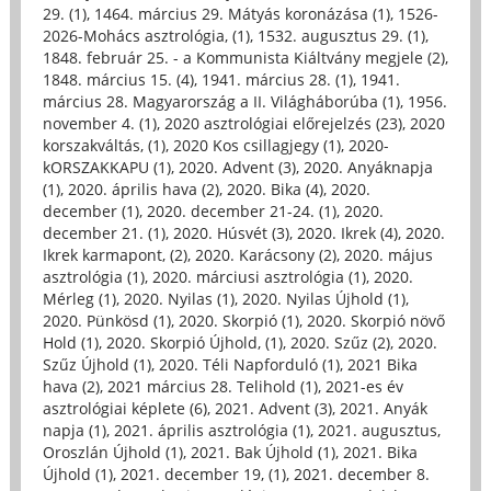
29. (1)
,
1464. március 29. Mátyás koronázása (1)
,
1526-
2026-Mohács asztrológia, (1)
,
1532. augusztus 29. (1)
,
1848. február 25. - a Kommunista Kiáltvány megjele (2)
,
1848. március 15. (4)
,
1941. március 28. (1)
,
1941.
március 28. Magyarország a II. Világháborúba (1)
,
1956.
november 4. (1)
,
2020 asztrológiai előrejelzés (23)
,
2020
korszakváltás, (1)
,
2020 Kos csillagjegy (1)
,
2020-
kORSZAKKAPU (1)
,
2020. Advent (3)
,
2020. Anyáknapja
(1)
,
2020. április hava (2)
,
2020. Bika (4)
,
2020.
december (1)
,
2020. december 21-24. (1)
,
2020.
december 21. (1)
,
2020. Húsvét (3)
,
2020. Ikrek (4)
,
2020.
Ikrek karmapont, (2)
,
2020. Karácsony (2)
,
2020. május
asztrológia (1)
,
2020. márciusi asztrológia (1)
,
2020.
Mérleg (1)
,
2020. Nyilas (1)
,
2020. Nyilas Újhold (1)
,
2020. Pünkösd (1)
,
2020. Skorpió (1)
,
2020. Skorpió növő
Hold (1)
,
2020. Skorpió Újhold, (1)
,
2020. Szűz (2)
,
2020.
Szűz Újhold (1)
,
2020. Téli Napforduló (1)
,
2021 Bika
hava (2)
,
2021 március 28. Telihold (1)
,
2021-es év
asztrológiai képlete (6)
,
2021. Advent (3)
,
2021. Anyák
napja (1)
,
2021. április asztrológia (1)
,
2021. augusztus,
Oroszlán Újhold (1)
,
2021. Bak Újhold (1)
,
2021. Bika
Újhold (1)
,
2021. december 19, (1)
,
2021. december 8.