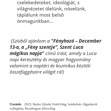
cselekedeteket, ideológiát, s
világnézetet ölelünk, növelünk,
táplálunk most belső
önmagunkban...
(
Szívből ajánlom a
"
Fényhozó – December
13-a, a „Fény szentje”, Szent Luca
mágikus napja"
című írást, amely a Luca
napi keresztény és magyar hagyomány
valamint a naptári év kozmikus közötti
összefüggéseire világít rá!)
Címkék:
2023. Nyilas Újhold
,
Hold-Világ
,
holdnővér
,
Kígyótartó
csillagkép
,
Rasalhague állócsillag