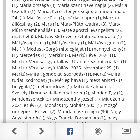
(1)
,
Mária országa (3)
,
Mária szent neve napja (2)
,
Mária
tisztulta (1)
,
Mária, Keresztények segítője ünnep- május
24. (1)
,
Máriás lelkület (2)
,
máriás napok (1)
,
Markab
állócsillag (2)
,
Mars (1)
,
Mars-Plútó kvadrát (3)
,
Mars-
Plútó szembenállás (2)
,
Máté apostol, evangelista (2)
,
mátéhét (2)
,
Mátyás 560 évvel ezelőtti koronázása (1)
,
Mátyás apostol (1)
,
Mátyás király (1)
,
Mátyás-ugrása (1)
,
Mc (1)
,
Medusa-Gorgó mitológiáját (1)
,
mennyei kenyér
(1)
,
Mercedes (1)
,
Merkúr (2)
,
Merkúr éve- 2026 (1)
,
Merkúr-Vénusz együttállás - Uránusz szembenállás (1)
,
Merkúr-Vénusz együttállás- 2025. November 25, (1)
,
Merkúr–Mira ( gondolati sodródás) (1)
,
Merkúr–Mira (
tudati sodródás) (1)
,
Mérleg hava (1)
,
messianisztikus
bolygók (1)
,
metamorfózis (1)
,
Mihalik Kálmán - a
Székely Himnusz dallamának szer (2)
,
Minden Egy (1)
,
Mindenszentek (5)
,
Mindszenthy József (1)
,
Mit üzen a
2021-es év? (2)
,
Mohács (4)
,
Mohács 500, (1)
,
mozgó
ünnepek - Húsvét (2)
,
Mundán asztrológia (90)
,
Nagy
Anyaistennő (1)
,
Nagy Francia Forradalom (1)
,
nagy
tranzitok (2)
,
Nagyböjt (2)
,
Nagyboldogasszony (6)
,
Nagyboldogasszony napja (1)
,
Nagycsütörtök (2)
,
Nándoerfehérvár (2)
,
Nándorfehérvári diadal (4)
,
Nap