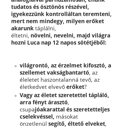
tudatos és ösztönös részével,
igyekezzünk kontrolláltan teremteni,
mert nem mindegy, milyen erőket
akarunk
táplálni,
éltetni,
növelni, nevelni, majd világra
hozni Luca nap 12 napos sötétjéből:
világrontó, az érzelmet kifosztó, a
szellemet vakságbantartó
, az
éleletet haszontalanná tevő, az
életkedvet elvevő
erőket
?
Vagy az életet szeretettel tápláló,
arra fényt árasztó
,
csupa
jóakarattal és szeretetteljes
cselekvéssel,
másokat
önzetlenül
segítő, éltető elveket
,