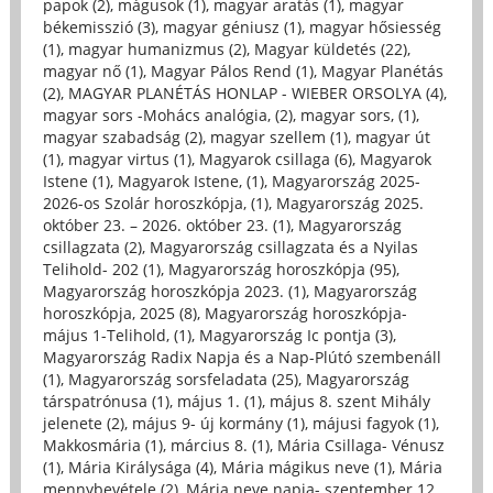
papok (2)
,
mágusok (1)
,
magyar aratás (1)
,
magyar
békemisszió (3)
,
magyar géniusz (1)
,
magyar hősiesség
(1)
,
magyar humanizmus (2)
,
Magyar küldetés (22)
,
magyar nő (1)
,
Magyar Pálos Rend (1)
,
Magyar Planétás
(2)
,
MAGYAR PLANÉTÁS HONLAP - WIEBER ORSOLYA (4)
,
magyar sors -Mohács analógia, (2)
,
magyar sors, (1)
,
magyar szabadság (2)
,
magyar szellem (1)
,
magyar út
(1)
,
magyar virtus (1)
,
Magyarok csillaga (6)
,
Magyarok
Istene (1)
,
Magyarok Istene, (1)
,
Magyarország 2025-
2026-os Szolár horoszkópja, (1)
,
Magyarország 2025.
október 23. – 2026. október 23. (1)
,
Magyarország
csillagzata (2)
,
Magyarország csillagzata és a Nyilas
Telihold- 202 (1)
,
Magyarország horoszkópja (95)
,
Magyarország horoszkópja 2023. (1)
,
Magyarország
horoszkópja, 2025 (8)
,
Magyarország horoszkópja-
május 1-Telihold, (1)
,
Magyarország Ic pontja (3)
,
Magyarország Radix Napja és a Nap-Plútó szembenáll
(1)
,
Magyarország sorsfeladata (25)
,
Magyarország
társpatrónusa (1)
,
május 1. (1)
,
május 8. szent Mihály
jelenete (2)
,
május 9- új kormány (1)
,
májusi fagyok (1)
,
Makkosmária (1)
,
március 8. (1)
,
Mária Csillaga- Vénusz
(1)
,
Mária Királysága (4)
,
Mária mágikus neve (1)
,
Mária
mennybevétele (2)
,
Mária neve napja- szeptember 12.