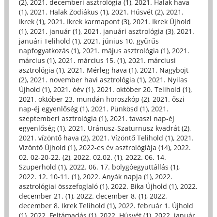
(2)
,
2021. decemberi asztrológia (1)
,
2021. Halak hava
(1)
,
2021. Halak Zodiákus (1)
,
2021. Húsvét (2)
,
2021.
Ikrek (1)
,
2021. Ikrek karmapont (3)
,
2021. Ikrek Újhold
(1)
,
2021. január (1)
,
2021. januári asztrológia (3)
,
2021.
januári Telihold (1)
,
2021. június 10. gyűrűs
napfogyatkozás (1)
,
2021. május asztrológia (1)
,
2021.
március (1)
,
2021. március 15. (1)
,
2021. márciusi
asztrológia (1)
,
2021. Mérleg hava (1)
,
2021. Nagyböjt
(2)
,
2021. november havi asztrológia (1)
,
2021. Nyilas
Újhold (1)
,
2021. óév (1)
,
2021. október 20. Telihold (1)
,
2021. október 23. mundán horoszkóp (2)
,
2021. őszi
nap-éj egyenlőség (1)
,
2021. Pünkösd (1)
,
2021.
szeptemberi asztrológia (1)
,
2021. tavaszi nap-éj
egyenlőség (1)
,
2021. Uránusz-Szaturnusz kvadrát (2)
,
2021. vízöntő hava (2)
,
2021. Vízöntő Telihold (1)
,
2021.
Vízöntő Újhold (1)
,
2022-es év asztrológiája (14)
,
2022.
02. 02-20-22. (2)
,
2022. 02.02. (1)
,
2022. 06. 14.
Szuperhold (1)
,
2022. 06. 17. bolygóegyüttállás (1)
,
2022. 12. 10-11. (1)
,
2022. Anyák napja (1)
,
2022.
asztrológiai összefoglaló (1)
,
2022. Bika Újhold (1)
,
2022.
december 21. (1)
,
2022. december 8. (1)
,
2022.
december 8. Ikrek Telihold (1)
,
2022. február 1. Újhold
(1)
,
2022. Feltámadás (1)
,
2022. Húsvét (1)
,
2022. január