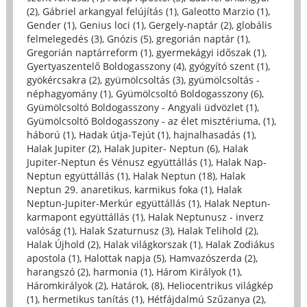
(2)
,
Gábriel arkangyal felújítás (1)
,
Galeotto Marzio (1)
,
Gender (1)
,
Genius loci (1)
,
Gergely-naptár (2)
,
globális
felmelegedés (3)
,
Gnózis (5)
,
gregorián naptár (1)
,
Gregorián naptárreform (1)
,
gyermekágyi időszak (1)
,
Gyertyaszentelő Boldogasszony (4)
,
gyógyító szent (1)
,
gyökércsakra (2)
,
gyümölcsoltás (3)
,
gyümölcsoltás -
néphagyomány (1)
,
Gyümölcsoltó Boldogasszony (6)
,
Gyümölcsoltó Boldogasszony - Angyali üdvözlet (1)
,
Gyümölcsoltó Boldogasszony - az élet misztériuma, (1)
,
háború (1)
,
Hadak útja-Tejút (1)
,
hajnalhasadás (1)
,
Halak Jupiter (2)
,
Halak Jupiter- Neptun (6)
,
Halak
Jupiter-Neptun és Vénusz együttállás (1)
,
Halak Nap-
Neptun együttállás (1)
,
Halak Neptun (18)
,
Halak
Neptun 29. anaretikus, karmikus foka (1)
,
Halak
Neptun-Jupiter-Merkúr együttállás (1)
,
Halak Neptun-
karmapont együttállás (1)
,
Halak Neptunusz - inverz
valóság (1)
,
Halak Szaturnusz (3)
,
Halak Telihold (2)
,
Halak Újhold (2)
,
Halak világkorszak (1)
,
Halak Zodiákus
apostola (1)
,
Halottak napja (5)
,
Hamvazószerda (2)
,
harangszó (2)
,
harmonia (1)
,
Három Királyok (1)
,
Háromkirályok (2)
,
Határok, (8)
,
Heliocentrikus világkép
(1)
,
hermetikus tanítás (1)
,
Hétfájdalmú Szűzanya (2)
,