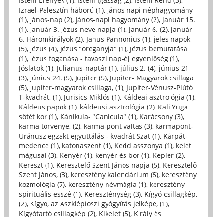
Isteni Erények (1)
,
Isteni Igazság (2)
,
Isteni Rend (3)
,
Izrael-Palesztín háború (1)
,
János napi néphagyomány
(1)
,
János-nap (2)
,
János-napi hagyomány (2)
,
január 15.
(1)
,
Január 3. Jézus neve napja (1)
,
Január 6. (2)
,
január
6. Háromkirályok (2)
,
Janus Pannonius (1)
,
jeles napok
(5)
,
Jézus (4)
,
Jézus "öreganyja" (1)
,
Jézus bemutatása
(1)
,
Jézus foganása - tavaszi nap-éj egyenlőség (1)
,
Jóslatok (1)
,
Julianus-naptár (1)
,
július 2. (4)
,
június 21
(3)
,
Június 24. (5)
,
Jupiter (5)
,
Jupiter- Magyarok csillaga
(5)
,
Jupiter-magyarok csillaga, (1)
,
Jupiter-Vénusz-Plútó
T-kvadrát, (1)
,
Jurisics Miklós (1)
,
Káldeai asztrológia (1)
,
Káldeus papok (1)
,
káldeusi-asztrológia (2)
,
Kali Yuga
sötét kor (1)
,
Kánikula- "Canicula" (1)
,
Karácsony (3)
,
karma törvénye, (2)
,
karma-pont váltás (3)
,
karmapont-
Uránusz egzakt együttálás - kvadrát Szat (1)
,
Kárpát-
medence (1)
,
katonaszent (1)
,
Kedd asszonya (1)
,
kelet
mágusai (3)
,
Kenyér (1)
,
kenyér és bor (1)
,
Kepler (2)
,
Kereszt (1)
,
Keresztelő Szent János napja (5)
,
Keresztelő
Szent János, (3)
,
keresztény kalendárium (5)
,
keresztény
kozmológia (7)
,
keresztény névmágia (1)
,
keresztény
spirituális esszé (1)
,
Kereszténység (3)
,
Kígyó csillagkép,
(2)
,
Kígyó, az Aszklépioszi gyógyítás jelképe, (1)
,
Kígyótartó csillagkép (2)
,
Kikelet (5)
,
Király és