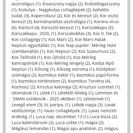
asztrológus (1)
,
Kisasszony napja (2)
,
Kisboldogasszony
(1)
,
Kiskutya - Nagykutya csillagképek (2)
,
kollektív
tudat, (3)
,
Kopernikusz (2)
,
Kör és kereszt (2)
,
Kör osztó
kereszt (3)
,
kormányváltás-asztrológia (1)
,
Korona vírus
(6)
,
Köröszt (4)
,
Körosztó kereszt (1)
,
Korszakkapu (5)
,
Korszakkapu- 2020, (1)
,
Korszakváltás (3)
,
Kos 0. fok (2)
,
Kos csillagjegy (1)
,
Kos Mars (2)
,
Kos Mars-Halak
Neptun együttállás (1)
,
Kos Nap-Jupiter- Mérleg Hold
szembenállás (1)
,
Kos Neptun (2)
,
Kos Szaturnusz (2)
,
Kos Telihold (1)
,
Kos Újhold (1)
,
Kos-Mérleg
kamrapontok (1)
,
Kos-Mérleg tengely (2)
,
Kosba lépő
Neptun (1)
,
Kőszeg (1)
,
Kőszeg ostroma (1)
,
Középkori
szómágia (2)
,
kozmikus évkör (1)
,
kozmikus papírforma
(1)
,
kozmikus történelem (2)
,
Kozmikus Törvény (4)
,
Kozmosz (2)
,
Krisztus katonája (2)
,
Krisztusi szeretet (1)
,
látomások (1)
,
Lélek (1)
,
Lélektől-lélekig (1)
,
Lemmon és
SWAN üstökösök - 2025 október (1)
,
Lételemek (1)
,
Levegő elem (3)
,
ló, paripa, (1)
,
Lölkök napja (3)
,
Lovak
védőszentje, (1)
,
lovas csillagképek, (1)
,
Lovas nemzeti
örökség, (1)
,
Luca nap, december 13 (1)
,
Luca-búza (2)
,
Luca-kalendárium (2)
,
Luca-széke (1)
,
mágia (2)
,
Mágikus lemondás (1)
,
Magoi apo anatolon (2)
,
mágus-