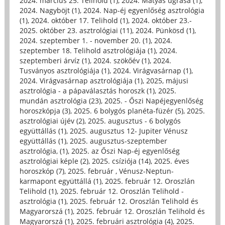
2024. március 25. Telihold (1)
,
2024. Mátyás ugrása (1)
,
2024. Nagyböjt (1)
,
2024. Nap-éj egyenlőség asztrológia
(1)
,
2024. október 17. Telihold (1)
,
2024. október 23.-
2025. október 23. asztrológiai (11)
,
2024. Pünkösd (1)
,
2024. szeptember 1. - november 20. (1)
,
2024.
szeptember 18. Telihold asztrológiája (1)
,
2024.
szeptemberi árvíz (1)
,
2024. szökőév (1)
,
2024.
Tusványos asztrológiája (1)
,
2024. Virágvasárnap (1)
,
2024. Virágvasárnap asztrológiája (1)
,
2025, májusi
asztrológia - a pápaválasztás horoszk (1)
,
2025.
mundán asztrológia (23)
,
2025. - Őszi Napéjegyenlőség
horoszkópja (3)
,
2025. 6 bolygós planéta-füzér (5)
,
2025.
asztrológiai újév (2)
,
2025. augusztus - 6 bolygós
együttállás (1)
,
2025. augusztus 12- Jupiter Vénusz
együttállás (1)
,
2025. augusztus-szeptember
asztrológia, (1)
,
2025. az Őszi Nap-éj egyenlőség
asztrológiai képle (2)
,
2025. csíziója (14)
,
2025. éves
horoszkóp (7)
,
2025. február , Vénusz-Neptun-
karmapont együttállá (1)
,
2025. február 12. Oroszlán
Telihold (1)
,
2025. február 12. Oroszlán Telihold -
asztrológia (1)
,
2025. február 12. Oroszlán Telihold és
Magyarorszá (1)
,
2025. február 12. Oroszlán Telihold és
Magyarorszá (1)
,
2025. februári asztrológia (4)
,
2025.