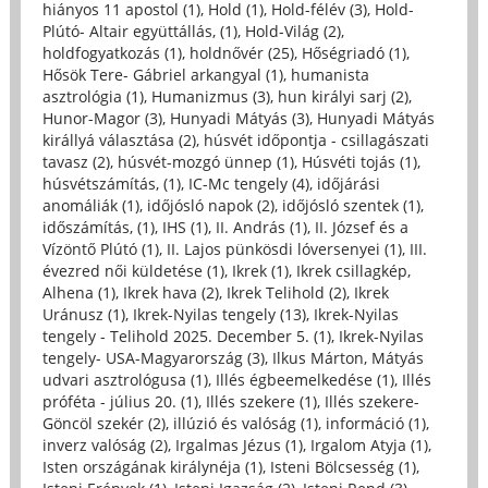
hiányos 11 apostol (1)
,
Hold (1)
,
Hold-félév (3)
,
Hold-
Plútó- Altair együttállás, (1)
,
Hold-Világ (2)
,
holdfogyatkozás (1)
,
holdnővér (25)
,
Hőségriadó (1)
,
Hősök Tere- Gábriel arkangyal (1)
,
humanista
asztrológia (1)
,
Humanizmus (3)
,
hun királyi sarj (2)
,
Hunor-Magor (3)
,
Hunyadi Mátyás (3)
,
Hunyadi Mátyás
királlyá választása (2)
,
húsvét időpontja - csillagászati
tavasz (2)
,
húsvét-mozgó ünnep (1)
,
Húsvéti tojás (1)
,
húsvétszámítás, (1)
,
IC-Mc tengely (4)
,
időjárási
anomáliák (1)
,
időjósló napok (2)
,
időjósló szentek (1)
,
időszámítás, (1)
,
IHS (1)
,
II. András (1)
,
II. József és a
Vízöntő Plútó (1)
,
II. Lajos pünkösdi lóversenyei (1)
,
III.
évezred női küldetése (1)
,
Ikrek (1)
,
Ikrek csillagkép,
Alhena (1)
,
Ikrek hava (2)
,
Ikrek Telihold (2)
,
Ikrek
Uránusz (1)
,
Ikrek-Nyilas tengely (13)
,
Ikrek-Nyilas
tengely - Telihold 2025. December 5. (1)
,
Ikrek-Nyilas
tengely- USA-Magyarország (3)
,
Ilkus Márton, Mátyás
udvari asztrológusa (1)
,
Illés égbeemelkedése (1)
,
Illés
próféta - július 20. (1)
,
Illés szekere (1)
,
Illés szekere-
Göncöl szekér (2)
,
illúzió és valóság (1)
,
információ (1)
,
inverz valóság (2)
,
Irgalmas Jézus (1)
,
Irgalom Atyja (1)
,
Isten országának királynéja (1)
,
Isteni Bölcsesség (1)
,