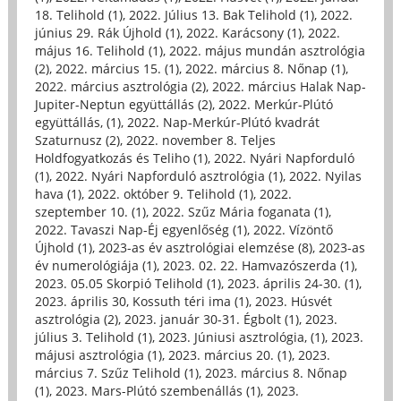
18. Telihold (1)
,
2022. Július 13. Bak Telihold (1)
,
2022.
június 29. Rák Újhold (1)
,
2022. Karácsony (1)
,
2022.
május 16. Telihold (1)
,
2022. május mundán asztrológia
(2)
,
2022. március 15. (1)
,
2022. március 8. Nőnap (1)
,
2022. március asztrológia (2)
,
2022. március Halak Nap-
Jupiter-Neptun együttállás (2)
,
2022. Merkúr-Plútó
együttállás, (1)
,
2022. Nap-Merkúr-Plútó kvadrát
Szaturnusz (2)
,
2022. november 8. Teljes
Holdfogyatkozás és Teliho (1)
,
2022. Nyári Napforduló
(1)
,
2022. Nyári Napforduló asztrológia (1)
,
2022. Nyilas
hava (1)
,
2022. október 9. Telihold (1)
,
2022.
szeptember 10. (1)
,
2022. Szűz Mária foganata (1)
,
2022. Tavaszi Nap-Éj egyenlőség (1)
,
2022. Vízöntő
Újhold (1)
,
2023-as év asztrológiai elemzése (8)
,
2023-as
év numerológiája (1)
,
2023. 02. 22. Hamvazószerda (1)
,
2023. 05.05 Skorpió Telihold (1)
,
2023. április 24-30. (1)
,
2023. április 30, Kossuth téri ima (1)
,
2023. Húsvét
asztrológia (2)
,
2023. január 30-31. Égbolt (1)
,
2023.
július 3. Telihold (1)
,
2023. Júniusi asztrológia, (1)
,
2023.
májusi asztrológia (1)
,
2023. március 20. (1)
,
2023.
március 7. Szűz Telihold (1)
,
2023. március 8. Nőnap
(1)
,
2023. Mars-Plútó szembenállás (1)
,
2023.