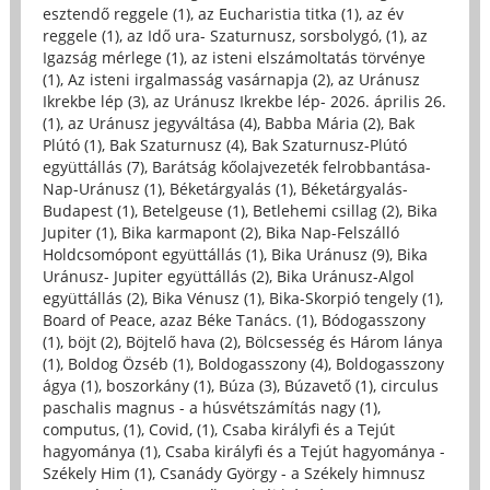
esztendő reggele (1)
,
az Eucharistia titka (1)
,
az év
reggele (1)
,
az Idő ura- Szaturnusz, sorsbolygó, (1)
,
az
Igazság mérlege (1)
,
az isteni elszámoltatás törvénye
(1)
,
Az isteni irgalmasság vasárnapja (2)
,
az Uránusz
Ikrekbe lép (3)
,
az Uránusz Ikrekbe lép- 2026. április 26.
(1)
,
az Uránusz jegyváltása (4)
,
Babba Mária (2)
,
Bak
Plútó (1)
,
Bak Szaturnusz (4)
,
Bak Szaturnusz-Plútó
együttállás (7)
,
Barátság kőolajvezeték felrobbantása-
Nap-Uránusz (1)
,
Béketárgyalás (1)
,
Béketárgyalás-
Budapest (1)
,
Betelgeuse (1)
,
Betlehemi csillag (2)
,
Bika
Jupiter (1)
,
Bika karmapont (2)
,
Bika Nap-Felszálló
Holdcsomópont együttállás (1)
,
Bika Uránusz (9)
,
Bika
Uránusz- Jupiter együttállás (2)
,
Bika Uránusz-Algol
együttállás (2)
,
Bika Vénusz (1)
,
Bika-Skorpió tengely (1)
,
Board of Peace, azaz Béke Tanács. (1)
,
Bódogasszony
(1)
,
böjt (2)
,
Böjtelő hava (2)
,
Bölcsesség és Három lánya
(1)
,
Boldog Özséb (1)
,
Boldogasszony (4)
,
Boldogasszony
ágya (1)
,
boszorkány (1)
,
Búza (3)
,
Búzavető (1)
,
circulus
paschalis magnus - a húsvétszámítás nagy (1)
,
computus, (1)
,
Covid, (1)
,
Csaba királyfi és a Tejút
hagyománya (1)
,
Csaba királyfi és a Tejút hagyománya -
Székely Him (1)
,
Csanády György - a Székely himnusz