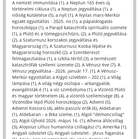
A nemzet immunitása (1)
,
a Neptun 165 éves új
történelmi ciklusa (1)
,
a Neptun jegyváltása (1)
,
a
nőiség küldetése (5)
,
a nyíl (1)
,
A Nyilas mars-Merkúr
egzakt együttállás - 2025. no (1)
,
a pápalátogatás
horoszkópja (1)
,
a Parajd katasztrófa spirituális üzenete
(1)
,
a Plútó és a tömegpszichózis, (2)
,
a Plútó jegyváltása
(2)
,
a Szaturnusz korszakos jegyváltása és
Magyarország (1)
,
A Szaturnusz Kosba lépése és
Magyarország horoszkó (2)
,
a Szentkereszt
felmagasztalása (1)
,
a szkíta-térítő (3)
,
a természeti
katasztrófák szellemi üzenete (2)
,
A Vénusz éve (7)
,
A
Vénusz jegyváltása - 2026. január 17. (1)
,
A Vénusz–
Merkúr együttállás a Kígyó szívében – 202 (1)
,
a Világ
lámpása (1)
,
A világ négy oszlopa – arkangyalok,
evangélisták é (1)
,
a víz szimbóluma (1)
,
a Vízöntő Plútó
és magyar történelem (4)
,
a vízöntő szellemisége (8)
,
a
Vízöntőbe lépő Plútó horoszkópja (2)
,
Advent (5)
,
Adventi Koszorú (4)
,
aktív-passzív erők (6)
,
Aldebaran
(1)
,
Aldebaran - a Bika szeme, (1)
,
Algol-"démoncsillag"
(2)
,
Algol-Újhold 2026. május 16. (1)
,
Alhena állócsillag
(3)
,
Aloysius Lillius humanista csillagász (1)
,
Amerika (1)
,
Angyali üdvözlet (2)
,
Angyali üdvözlet - Jézus foganása