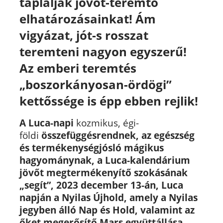
táplálják jövőt-teremtő
elhatározásainkat! Ám
vigyázat, jót-s rosszat
teremteni nagyon egyszerű!
Az emberi teremtés
„boszorkányosan-ördögi”
kettőssége is épp ebben rejlik!
A Luca-napi
kozmikus, égi-
földi
összefüggésrendnek, az egészség
és termékenységjósló mágikus
hagyománynak, a Luca-kalendárium
jövőt megtermékenyítő szokásának
„segít”, 2023 december 13-án, Luca
napján a Nyilas Újhold, amely a Nyilas
jegyben álló Nap és Hold, valamint az
őket megerősítő Mars együttállása.