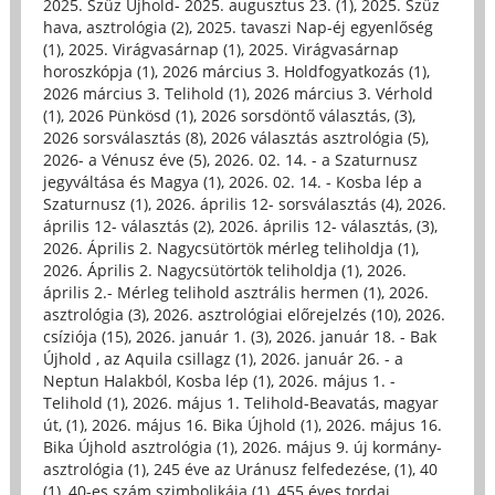
2025. Szűz Újhold- 2025. augusztus 23. (1)
,
2025. Szűz
hava, asztrológia (2)
,
2025. tavaszi Nap-éj egyenlőség
(1)
,
2025. Virágvasárnap (1)
,
2025. Virágvasárnap
horoszkópja (1)
,
2026 március 3. Holdfogyatkozás (1)
,
2026 március 3. Telihold (1)
,
2026 március 3. Vérhold
(1)
,
2026 Pünkösd (1)
,
2026 sorsdöntő választás, (3)
,
2026 sorsválasztás (8)
,
2026 választás asztrológia (5)
,
2026- a Vénusz éve (5)
,
2026. 02. 14. - a Szaturnusz
jegyváltása és Magya (1)
,
2026. 02. 14. - Kosba lép a
Szaturnusz (1)
,
2026. április 12- sorsválasztás (4)
,
2026.
április 12- választás (2)
,
2026. április 12- választás, (3)
,
2026. Április 2. Nagycsütörtök mérleg teliholdja (1)
,
2026. Április 2. Nagycsütörtök teliholdja (1)
,
2026.
április 2.- Mérleg telihold asztrális hermen (1)
,
2026.
asztrológia (3)
,
2026. asztrológiai előrejelzés (10)
,
2026.
csíziója (15)
,
2026. január 1. (3)
,
2026. január 18. - Bak
Újhold , az Aquila csillagz (1)
,
2026. január 26. - a
Neptun Halakból, Kosba lép (1)
,
2026. május 1. -
Telihold (1)
,
2026. május 1. Telihold-Beavatás, magyar
út, (1)
,
2026. május 16. Bika Újhold (1)
,
2026. május 16.
Bika Újhold asztrológia (1)
,
2026. május 9. új kormány-
asztrológia (1)
,
245 éve az Uránusz felfedezése, (1)
,
40
(1)
,
40-es szám szimbolikája (1)
,
455 éves tordai