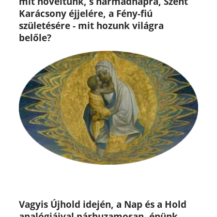
mit növeltünk, s harmadnapra, Szent
Karácsony éjjelére, a Fény-fiú
születésére - mit hozunk világra
belőle?
Vagyis Újhold idején, a Nap és a Hold
analógiáival párhuzamosan, énünk