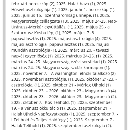
februári horoszkóp (2)
,
2025. Halak hava (1)
,
2025.
Húsvét asztrológiája (1)
,
2025. január 1. horoszkóp (1)
,
2025. június 15.- Szentháromság ünnepe, (1)
,
2025.
Magyarország csillagzata (13)
,
2025. május 24-25. Nap-
Uránusz-Merkúr együttállás, (1)
,
2025. május 25.- a
Szaturnusz Kosba lép, (1)
,
2025. május 7.-8
pápaválasztás (1)
,
2025. májusi asztrológia (4)
,
2025.
májusi asztrológia- pápaválasztás (1)
,
2025. májusi
mundán asztrológia (1)
,
2025. március 20. - tavaszi
nap-éj egyenlőség (1)
,
2025. március 24-25. (1)
,
2025.
március 24.-25. Magyarország ézévi sorsfelad (1)
,
2025.
március 24.-25. Magyarország szolár karmapon (1)
,
2025. november 7. - A washingtoni elnöki találkozó (2)
,
2025. novemberi asztrológia, (1)
,
2025. október 21-23. -
asztrológia, (1)
,
2025. október 21.- Mérleg Újhold (1)
,
2025. október 23. – 2026. október 23.- Magyarorszá (4)
,
2025. október 23. – 2026. október 23.- Magyarorszá (2)
,
2025. október 7.- Kos Telihold, (1)
,
2025. szeptember
19. - a Vénusz okkultáció (1)
,
2025. szeptember 21. -
Halak Újhold-Napfogyatkozás (1)
,
2025. szeptember 7. -
i Telihold és Teljes Holdfogy (1)
,
2025. Szeptember 7.-
Halak Telihold (1)
,
2025. szeptemberi asztrológia (2)
,