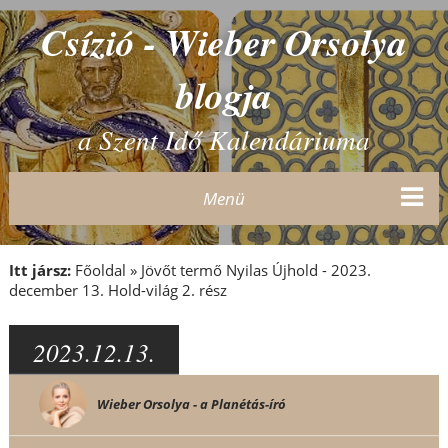
Csízió - Wieber Orsolya
blogja
a Szent Idő Kalendáriuma
Menü
Itt jársz:
Főoldal
»
Jövőt termő Nyilas Újhold - 2023.
december 13. Hold-világ 2. rész
2023.12.13.
Wieber Orsolya - a Planétás-író