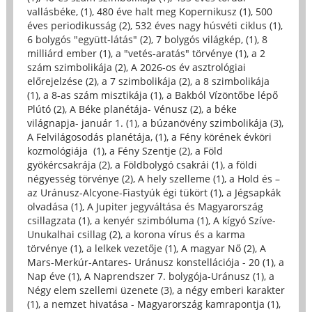
vallásbéke, (1)
,
480 éve halt meg Kopernikusz (1)
,
500
éves periodikusság (2)
,
532 éves nagy húsvéti ciklus (1)
,
6 bolygós "együtt-látás" (2)
,
7 bolygós világkép, (1)
,
8
milliárd ember (1)
,
a "vetés-aratás" törvénye (1)
,
a 2
szám szimbolikája (2)
,
A 2026-os év asztrológiai
előrejelzése (2)
,
a 7 szimbolikája (2)
,
a 8 szimbolikája
(1)
,
a 8-as szám misztikája (1)
,
a Bakból Vízöntőbe lépő
Plútó (2)
,
A Béke planétája- Vénusz (2)
,
a béke
világnapja- január 1. (1)
,
a búzanövény szimbolikája (3)
,
A Felvilágosodás planétája, (1)
,
a Fény körének évköri
kozmológiája (1)
,
a Fény Szentje (2)
,
a Föld
gyökércsakrája (2)
,
a Földbolygó csakrái (1)
,
a földi
négyesség törvénye (2)
,
A hely szelleme (1)
,
a Hold és –
az Uránusz-Alcyone-Fiastyúk égi tükört (1)
,
a Jégsapkák
olvadása (1)
,
A Jupiter jegyváltása és Magyarország
csillagzata (1)
,
a kenyér szimbóluma (1)
,
A kígyó Szíve-
Unukalhai csillag (2)
,
a korona vírus és a karma
törvénye (1)
,
a lelkek vezetője (1)
,
A magyar Nő (2)
,
A
Mars-Merkúr-Antares- Uránusz konstellációja - 20 (1)
,
a
Nap éve (1)
,
A Naprendszer 7. bolygója-Uránusz (1)
,
a
Négy elem szellemi üzenete (3)
,
a négy emberi karakter
(1)
,
a nemzet hivatása - Magyarország kamrapontja (1)
,