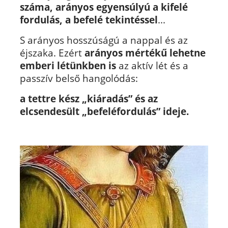
száma, arányos egyensúlyú a kifelé
fordulás, a befelé tekintéssel
...
S arányos hosszúságú a nappal és az
éjszaka. Ezért
arányos mértékű lehetne
emberi létünkben is
az aktív lét és a
passzív belső hangolódás:
a tettre kész „kiáradás” és az
elcsendesült „befeléfordulás” ideje.