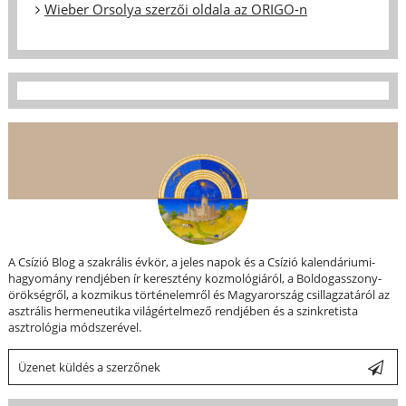
Wieber Orsolya szerzői oldala az ORIGO-n
A Csízió Blog a szakrális évkör, a jeles napok és a Csízió kalendáriumi-
hagyomány rendjében ír keresztény kozmológiáról, a Boldogasszony-
örökségről, a kozmikus történelemről és Magyarország csillagzatáról az
asztrális hermeneutika világértelmező rendjében és a szinkretista
asztrológia módszerével.
Üzenet küldés a szerzőnek