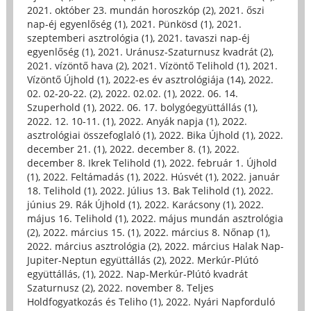
2021. október 23. mundán horoszkóp (2)
,
2021. őszi
nap-éj egyenlőség (1)
,
2021. Pünkösd (1)
,
2021.
szeptemberi asztrológia (1)
,
2021. tavaszi nap-éj
egyenlőség (1)
,
2021. Uránusz-Szaturnusz kvadrát (2)
,
2021. vízöntő hava (2)
,
2021. Vízöntő Telihold (1)
,
2021.
Vízöntő Újhold (1)
,
2022-es év asztrológiája (14)
,
2022.
02. 02-20-22. (2)
,
2022. 02.02. (1)
,
2022. 06. 14.
Szuperhold (1)
,
2022. 06. 17. bolygóegyüttállás (1)
,
2022. 12. 10-11. (1)
,
2022. Anyák napja (1)
,
2022.
asztrológiai összefoglaló (1)
,
2022. Bika Újhold (1)
,
2022.
december 21. (1)
,
2022. december 8. (1)
,
2022.
december 8. Ikrek Telihold (1)
,
2022. február 1. Újhold
(1)
,
2022. Feltámadás (1)
,
2022. Húsvét (1)
,
2022. január
18. Telihold (1)
,
2022. Július 13. Bak Telihold (1)
,
2022.
június 29. Rák Újhold (1)
,
2022. Karácsony (1)
,
2022.
május 16. Telihold (1)
,
2022. május mundán asztrológia
(2)
,
2022. március 15. (1)
,
2022. március 8. Nőnap (1)
,
2022. március asztrológia (2)
,
2022. március Halak Nap-
Jupiter-Neptun együttállás (2)
,
2022. Merkúr-Plútó
együttállás, (1)
,
2022. Nap-Merkúr-Plútó kvadrát
Szaturnusz (2)
,
2022. november 8. Teljes
Holdfogyatkozás és Teliho (1)
,
2022. Nyári Napforduló