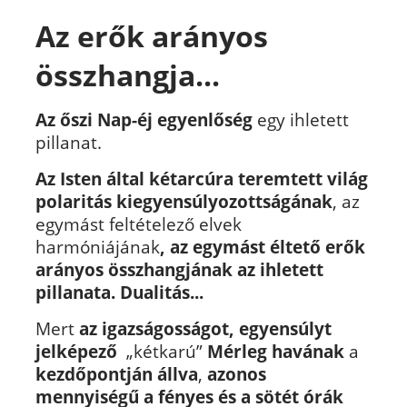
Az erők arányos
összhangja...
Az
őszi Nap-éj egyenlőség
egy ihletett
pillanat.
Az Isten által kétarcúra teremtett világ
polaritás kiegyensúlyozottságának
, az
egymást feltételező elvek
harmóniájának
, az egymást éltető erők
arányos összhangjának az ihletett
pillanata. Dualitás...
Mert
az igazságosságot, egyensúlyt
jelképező
„kétkarú”
Mérleg havának
a
kezdőpontján állva
,
azonos
mennyiségű a fényes és a sötét órák