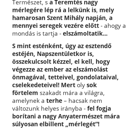
Természet, s
a Teremtés nagy
mérlegére lép rá a lelkünk is
,
mely
hamarosan Szent Mihály napján, a
mennyei seregek vezére előtt
- ahogy a
mondás is tartja -
elszámoltatik...
S mint esténként, úgy az esztendő
estéjén, Napszentületkor is,
összekulcsolt kézzel, el kell, hogy
végezze az ember az elszámolást
önmagával, tetteivel, gondolataival,
cselekedeteivel! Mert
oly
sok
förtelem
szakadt mára a világra,
amelynek a
terhe
– hacsak nem
változunk helyes irányba -
fel fogja
borítani a nagy Anyatermészet mára
súlyosan elbillent „mérlegét”!