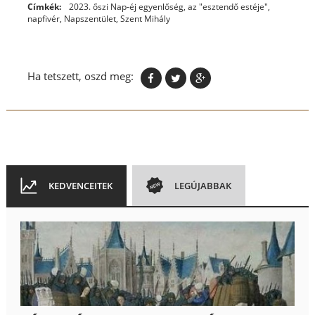
Címkék:
2023. őszi Nap-éj egyenlőség
,
az "esztendő estéje"
,
napfivér
,
Napszentület
,
Szent Mihály
Ha tetszett, oszd meg:
KEDVENCEITEK
LEGÚJABBAK