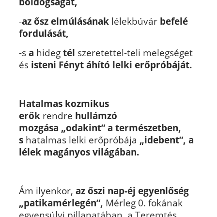
boldogságát,
-
az ősz elmúlásának
lélekbúvár
befelé
fordulását,
-s
a
hideg
tél
szeretettel-teli melegséget
és
isteni Fényt áhító lelki erőpróbáját.
Hatalmas kozmikus
erők
rendre
hullámzó
mozgása
„odakint” a természetben,
s
hatalmas lelki erőpróbája
„idebent”, a
lélek magányos világában.
Ám ilyenkor,
az őszi nap-éj egyenlőség
„patikamérlegén”,
Mérleg 0. fokának
egyensúlyi pillanatában, a Teremtés