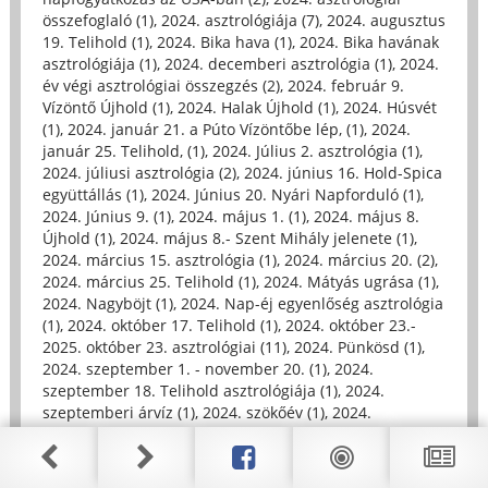
összefoglaló (1)
,
2024. asztrológiája (7)
,
2024. augusztus
19. Telihold (1)
,
2024. Bika hava (1)
,
2024. Bika havának
asztrológiája (1)
,
2024. decemberi asztrológia (1)
,
2024.
év végi asztrológiai összegzés (2)
,
2024. február 9.
Vízöntő Újhold (1)
,
2024. Halak Újhold (1)
,
2024. Húsvét
(1)
,
2024. január 21. a Púto Vízöntőbe lép, (1)
,
2024.
január 25. Telihold, (1)
,
2024. Július 2. asztrológia (1)
,
2024. júliusi asztrológia (2)
,
2024. június 16. Hold-Spica
együttállás (1)
,
2024. Június 20. Nyári Napforduló (1)
,
2024. Június 9. (1)
,
2024. május 1. (1)
,
2024. május 8.
Újhold (1)
,
2024. május 8.- Szent Mihály jelenete (1)
,
2024. március 15. asztrológia (1)
,
2024. március 20. (2)
,
2024. március 25. Telihold (1)
,
2024. Mátyás ugrása (1)
,
2024. Nagyböjt (1)
,
2024. Nap-éj egyenlőség asztrológia
(1)
,
2024. október 17. Telihold (1)
,
2024. október 23.-
2025. október 23. asztrológiai (11)
,
2024. Pünkösd (1)
,
2024. szeptember 1. - november 20. (1)
,
2024.
szeptember 18. Telihold asztrológiája (1)
,
2024.
szeptemberi árvíz (1)
,
2024. szökőév (1)
,
2024.
Tusványos asztrológiája (1)
,
2024. Virágvasárnap (1)
,
2024. Virágvasárnap asztrológiája (1)
,
2025, májusi
asztrológia - a pápaválasztás horoszk (1)
,
2025.