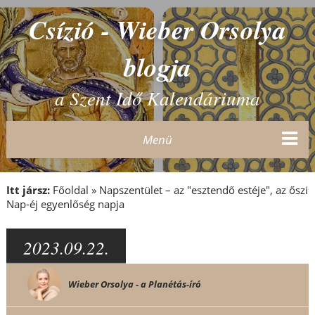
Csízió - Wieber Orsolya
blogja
a Szent Idő Kalendáriuma
Menü
Itt jársz:
Főoldal
»
Napszentület – az "esztendő estéje", az őszi
Nap-éj egyenlőség napja
2023.09.22.
Wieber Orsolya - a Planétás-író