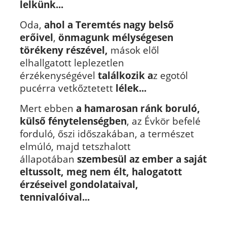
lelkünk...
Oda,
ahol a Teremtés nagy belső
erőivel
,
önmagunk mélységesen
törékeny részével,
mások elől
elhallgatott leplezetlen
érzékenységével
találkozik a
z egotól
pucérra vetkőztetett
lélek...
Mert ebben
a hamarosan ránk boruló,
külső fénytelenségben
, az Évkör befelé
forduló, őszi időszakában, a természet
elmúló, majd tetszhalott
állapotában
szembesül az ember a saját
eltussolt, meg nem élt, halogatott
érzéseivel gondolataival,
tennivalóival...