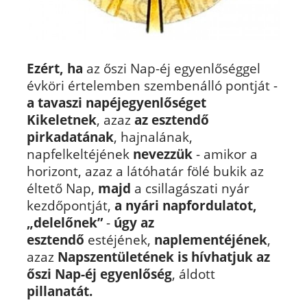
Ezért, ha
az őszi Nap-éj egyenlőséggel
évköri értelemben szembenálló pontját -
a tavaszi napéjegyenlőséget
Kikeletnek
, azaz
az esztendő
pirkadatának
, hajnalának,
napfelkeltéjének
nevezzük
- amikor a
horizont, azaz a látóhatár fölé bukik az
éltető Nap,
majd
a csillagászati nyár
kezdőpontját,
a nyári napfordulatot,
„delelőnek”
-
úgy az
esztendő
estéjének,
naplementéjének
,
azaz
Napszentületének is hívhatjuk az
őszi Nap-éj egyenlőség
, áldott
pillanatát.