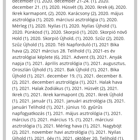
december (1)
,
2020. december 21-24. (1)
,
2020.
december 21. (1)
,
2020. Húsvét (3)
,
2020. Ikrek (4)
,
2020.
Ikrek karmapont, (2)
,
2020. Karácsony (2)
,
2020. május
asztrológia (1)
,
2020. márciusi asztrológia (1)
,
2020.
Mérleg (1)
,
2020. Nyilas (1)
,
2020. Nyilas Újhold (1)
,
2020. Pünkösd (1)
,
2020. Skorpió (1)
,
2020. Skorpió növő
Hold (1)
,
2020. Skorpió Újhold, (1)
,
2020. Szűz (2)
,
2020.
Szűz Újhold (1)
,
2020. Téli Napforduló (1)
,
2021 Bika
hava (2)
,
2021 március 28. Telihold (1)
,
2021-es év
asztrológiai képlete (6)
,
2021. Advent (3)
,
2021. Anyák
napja (1)
,
2021. április asztrológia (1)
,
2021. augusztus,
Oroszlán Újhold (1)
,
2021. Bak Újhold (1)
,
2021. Bika
Újhold (1)
,
2021. december 19, (1)
,
2021. december 8.
(2)
,
2021. decemberi asztrológia (1)
,
2021. Halak hava
(1)
,
2021. Halak Zodiákus (1)
,
2021. Húsvét (2)
,
2021.
Ikrek (1)
,
2021. Ikrek karmapont (3)
,
2021. Ikrek Újhold
(1)
,
2021. január (1)
,
2021. januári asztrológia (3)
,
2021.
januári Telihold (1)
,
2021. június 10. gyűrűs
napfogyatkozás (1)
,
2021. május asztrológia (1)
,
2021.
március (1)
,
2021. március 15. (1)
,
2021. márciusi
asztrológia (1)
,
2021. Mérleg hava (1)
,
2021. Nagyböjt
(2)
,
2021. november havi asztrológia (1)
,
2021. Nyilas
Újhold (1)
,
2021. óév (1)
,
2021. október 20. Telihold (1)
,