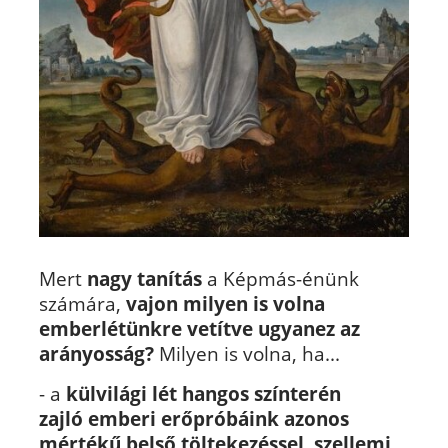
Mert
nagy tanítás
a Képmás-énünk
számára,
vajon milyen is volna
emberlétünkre vetítve ugyanez az
arányosság?
Milyen is volna, ha...
- a
külvilági
lét hangos
színterén
zajló
emberi erőpróbáink azonos
mértékű
belső töltekezéssel
,
szellemi