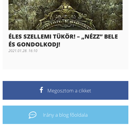
ÉLES SZELLEMI TÜKÖR! – „NÉZZ” BELE
ÉS GONDOLKODJ!
2021.01.28. 16:10
Megosztom a cikket
Irány a blog főoldala