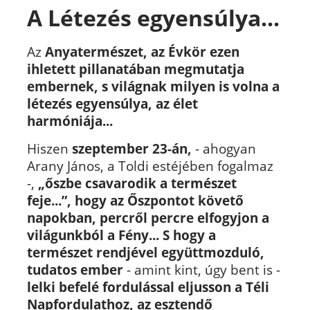
A Létezés egyensúlya...
Az
Anyatermészet, az Évkör ezen
ihletett pillanatában megmutatja
embernek, s világnak milyen is volna a
létezés egyensúlya, az élet
harmóniája...
Hiszen
szeptember 23-án,
- ahogyan
Arany János, a Toldi estéjében fogalmaz
-,
„őszbe csavarodik a természet
feje...”, hogy az Őszpontot követő
napokban, percről percre elfogyjon a
világunkból a Fény... S hogy a
természet rendjével együttmozduló,
tudatos ember
- amint kint, úgy bent is -
lelki befelé fordulással eljusson a Téli
Napfordulathoz, az esztendő