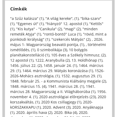
Címkék
"a Szűz kalásza" (1)
,
"A világ kereke", (1)
,
"bika-szarv"
(1)
,
"Egyenes út" (1)
,
"hiányzó" 12. apostol (1)
,
"Kettős"
(1)
,
"Kis kutya" - "Canikula" (2)
,
"magi" (2)
,
"minden
remeték Atyja" (1)
,
"rontó-bontó" Luca (1)
,
"rövid, mint a
pünkösdi királyság" (1)
,
"szekercés Mátyás" (2)
,
, 2026.
május 1- Magyarország beavató pontja, (1)
,
, történelmi
ismétlődés, (1)
,
0 szimbolikája (3)
,
10 bolygós
planétakonstelláció (1)
,
105 éves a Székely himnusz, (2)
,
12 apostol (1)
,
1222, Aranybulla (2)
,
13. Holdhónap (1)
,
1456. július 22. (2)
,
1458. január 24. (1)
,
1464. március
29. (1)
,
1464. március 29. Mátyás koronázása (1)
,
1526-
2026-Mohács asztrológia, (1)
,
1532. augusztus 29. (1)
,
1848. február 25. - a Kommunista Kiáltvány megjele (2)
,
1848. március 15. (4)
,
1941. március 28. (1)
,
1941.
március 28. Magyarország a II. Világháborúba (1)
,
1956.
november 4. (1)
,
2020 asztrológiai előrejelzés (23)
,
2020
korszakváltás, (1)
,
2020 Kos csillagjegy (1)
,
2020-
kORSZAKKAPU (1)
,
2020. Advent (3)
,
2020. Anyáknapja
(1)
,
2020. április hava (2)
,
2020. Bika (4)
,
2020.