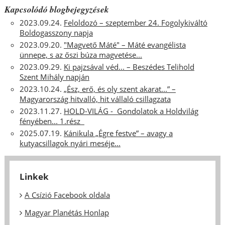
Kapcsolódó blogbejegyzések
2023.09.24.
Feloldozó – szeptember 24. Fogolykiváltó
Boldogasszony napja
2023.09.20.
"Magvető Máté" – Máté evangélista
ünnepe, s az őszi búza magvetése...
2023.09.29.
Ki pajzsával véd... – Beszédes Telihold
Szent Mihály napján
2023.10.24.
„Ész, erő, és oly szent akarat...” –
Magyarország hitvalló, hit vállaló csillagzata
2023.11.27.
HOLD-VILÁG - Gondolatok a Holdvilág
fényében... 1.rész
2025.07.19.
Kánikula „Égre festve” – avagy a
kutyacsillagok nyári meséje...
Linkek
A Csízió Facebook oldala
Magyar Planétás Honlap