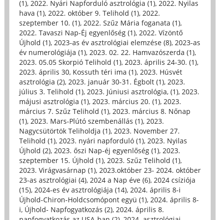
(1)
,
2022. Nyári Napforduló asztrológia (1)
,
2022. Nyilas
hava (1)
,
2022. október 9. Telihold (1)
,
2022.
szeptember 10. (1)
,
2022. Szűz Mária foganata (1)
,
2022. Tavaszi Nap-Éj egyenlőség (1)
,
2022. Vízöntő
Újhold (1)
,
2023-as év asztrológiai elemzése (8)
,
2023-as
év numerológiája (1)
,
2023. 02. 22. Hamvazószerda (1)
,
2023. 05.05 Skorpió Telihold (1)
,
2023. április 24-30. (1)
,
2023. április 30, Kossuth téri ima (1)
,
2023. Húsvét
asztrológia (2)
,
2023. január 30-31. Égbolt (1)
,
2023.
július 3. Telihold (1)
,
2023. Júniusi asztrológia, (1)
,
2023.
májusi asztrológia (1)
,
2023. március 20. (1)
,
2023.
március 7. Szűz Telihold (1)
,
2023. március 8. Nőnap
(1)
,
2023. Mars-Plútó szembenállás (1)
,
2023.
Nagycsütörtök Teliholdja (1)
,
2023. November 27.
Telihold (1)
,
2023. nyári napforduló (1)
,
2023. Nyilas
Újhold (2)
,
2023. őszi Nap-éj egyenlőség (1)
,
2023.
szeptember 15. Újhold (1)
,
2023. Szűz Telihold (1)
,
2023. Virágvasárnap (1)
,
2023.október 23- 2024. október
23-as asztrológiai (4)
,
2024 a Nap éve (6)
,
2024 csíziója
(15)
,
2024-es év asztrológiája (14)
,
2024. április 8-i
Újhold-Chiron-Holdcsomópont együ (1)
,
2024. április 8-
i, Újhold- Napfogyatkozás (2)
,
2024. április 8.
napfogyatkozás az USA-ban (2)
,
2024. asztrológiai