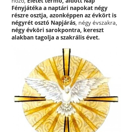
hozó,
Életet termő, áldott Nap
Fényjátéka a naptári napokat négy
részre osztja, azonképpen az évkört is
négyrét osztó Napjárás
, négy évszakra,
négy évköri sarokpontra, kereszt
alakban tagolja a szakrális évet.