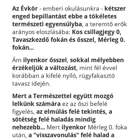
Az Évkör
- emberi okulásunkra -
kétszer
enged bepillantást ebbe a tökéletes
természeti egyensúlyba
, a teremtő erők
arányos eloszlásába:
Kos csillagjegy 0,
Tavaszkezdő fokán és ősszel, Mérleg 0.
fokán...
Ám
ilyenkor ősszel
,
sokkal mélyebben
érzékeljük a változást
, mint fél évvel
korábban a kifelé nyíló, rügyfakasztó
tavasz idején.
Mert a Természettel együtt mozgó
lelkünk számára
ez az őszi befelé
figyelés,
az elmúlás felé tekintés, a
sötétség felé haladás mindig
nehezebb...
Mert
ilyenkor
Mérleg 0. foka
után,
a "visszavonulás" felé halad a