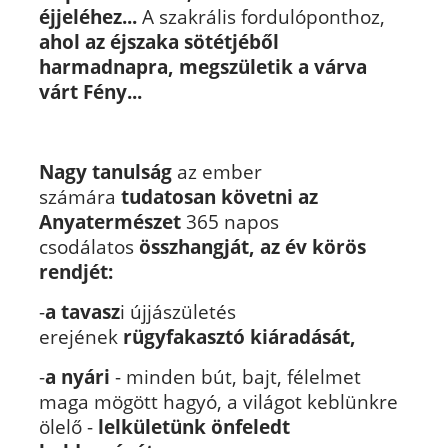
éjjeléhez...
A szakrális fordulóponthoz,
ahol az éjszaka sötétjéből
harmadnapra, megszületik a várva
várt Fény...
Nagy tanulság
az ember
számára
tudatosan követni az
Anyatermészet
365 napos
csodálatos
összhangját, az év körös
rendjét:
-
a tavasz
i újjászületés
erejének
rügyfakasztó kiáradását,
-
a nyári
- minden bút, bajt, félelmet
maga mögött hagyó, a világot keblünkre
ölelő -
lelkületünk önfeledt