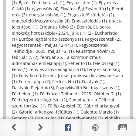
(1)
,
Égi és Földi kereszt, (1)
,
Egy az Isten (1)
,
Egy éves a
Csízió (1)
,
egyensúly (4)
,
Ekvátor- Égi Egyenlítő (1)
,
Elemi
erők (3)
,
energia válság, (1)
,
Engesztelő küldetés (2)
,
engesztelő Magyarország (4)
,
Engesztelődés (1)
,
epacta
jelentése, (1)
,
Eridanus folyó (3)
,
Éter (3)
,
EU soros
elnökség horoszkópja- 2024. július 1. (2)
,
Eucharistia
(1)
,
Európa legbátrabb asszonya (1)
,
Fagyosszentek (2)
,
Fagyosszentek - május 12-14. (1)
,
Fagyosszentek
Teliholdja - 2025. május 12. (1)
,
Fausztina nővér (2)
,
február 2. (2)
,
február 25. - a kommunizmus
áldozatainak emléknapj (1)
,
Fehér ló (1)
,
felelősség (1)
,
Fény (1)
,
fény és árnya világharca (1)
,
fény és sötétség
(1)
,
Fény-fiú (2)
,
Ferenc József pünkösdi királyválasztása
(1)
,
Ferenc pápa (2)
,
Férfi és Nő (1)
,
Fiastyúk (1)
,
Fiastyúk- Plejadok (3)
,
Fogolykiváltó Boldogasszony (1)
,
Föld elem (1)
,
Földközeli Telihold - 2025. Október 7. (1)
,
Földközpontú világnézet (1)
,
Fomalhaut - a Déli Hal
szent forrása, (1)
,
Fülöp Apostol (3)
,
Gábriel arkangyal
(2)
,
Gábriel arkangyal felújítás (1)
,
Galeotto Marzio (1)
,
Gender (1)
,
Genius loci (1)
,
Gergely-naptár (2)
,
globális
felmelegedés (3)
,
Gnózis (5)
,
gregorián naptár (1)
,
Gregorián naptárreform (1)
,
gyermekágyi időszak (1)
,