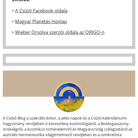
A Csízió Facebook oldala
Magyar Planétás Honlap
Wieber Orsolya szerzői oldala az ORIGO-n
A Csízió Blog a szakrális évkör, a jeles napok és a Csízió kalendáriumi-
hagyomány rendjében ír keresztény kozmológiáról, a Boldogasszony-
örökségről, a kozmikus történelemről és Magyarország csillagzatáról az
asztrális hermeneutika világértelmező rendjében és a szinkretista