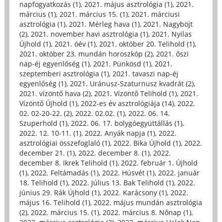
napfogyatkozás (1)
,
2021. május asztrológia (1)
,
2021.
március (1)
,
2021. március 15. (1)
,
2021. márciusi
asztrológia (1)
,
2021. Mérleg hava (1)
,
2021. Nagyböjt
(2)
,
2021. november havi asztrológia (1)
,
2021. Nyilas
Újhold (1)
,
2021. óév (1)
,
2021. október 20. Telihold (1)
,
2021. október 23. mundán horoszkóp (2)
,
2021. őszi
nap-éj egyenlőség (1)
,
2021. Pünkösd (1)
,
2021.
szeptemberi asztrológia (1)
,
2021. tavaszi nap-éj
egyenlőség (1)
,
2021. Uránusz-Szaturnusz kvadrát (2)
,
2021. vízöntő hava (2)
,
2021. Vízöntő Telihold (1)
,
2021.
Vízöntő Újhold (1)
,
2022-es év asztrológiája (14)
,
2022.
02. 02-20-22. (2)
,
2022. 02.02. (1)
,
2022. 06. 14.
Szuperhold (1)
,
2022. 06. 17. bolygóegyüttállás (1)
,
2022. 12. 10-11. (1)
,
2022. Anyák napja (1)
,
2022.
asztrológiai összefoglaló (1)
,
2022. Bika Újhold (1)
,
2022.
december 21. (1)
,
2022. december 8. (1)
,
2022.
december 8. Ikrek Telihold (1)
,
2022. február 1. Újhold
(1)
,
2022. Feltámadás (1)
,
2022. Húsvét (1)
,
2022. január
18. Telihold (1)
,
2022. Július 13. Bak Telihold (1)
,
2022.
június 29. Rák Újhold (1)
,
2022. Karácsony (1)
,
2022.
május 16. Telihold (1)
,
2022. május mundán asztrológia
(2)
,
2022. március 15. (1)
,
2022. március 8. Nőnap (1)
,