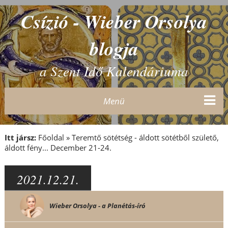
Csízió - Wieber Orsolya
blogja
a Szent Idő Kalendáriuma
Menü
Itt jársz:
Főoldal
»
Teremtő sötétség - áldott sötétből születő,
áldott fény... December 21-24.
2021.12.21.
Wieber Orsolya - a Planétás-író