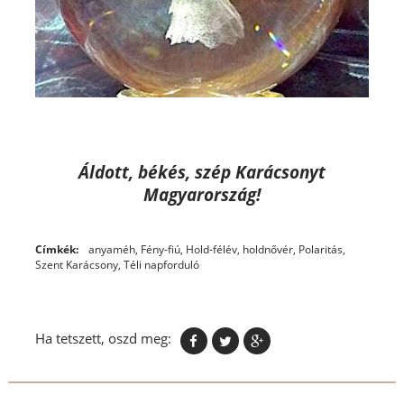
Áldott, békés, szép Karácsonyt
Magyarország!
Címkék:
anyaméh
,
Fény-fiú
,
Hold-félév
,
holdnővér
,
Polaritás
,
Szent Karácsony
,
Téli napforduló
Ha tetszett, oszd meg: