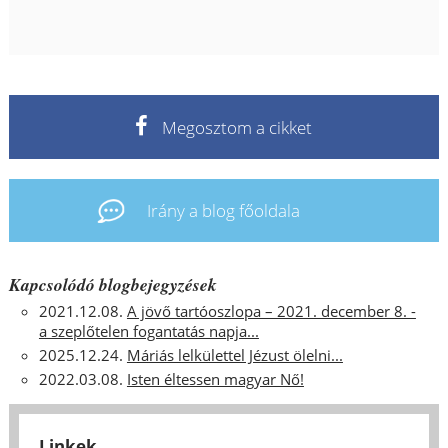
Megosztom a cikket
Irány a blog főoldala
Kapcsolódó blogbejegyzések
2021.12.08.
A jövő tartóoszlopa – 2021. december 8. -
a szeplőtelen fogantatás napja...
2025.12.24.
Máriás lelkülettel Jézust ölelni...
2022.03.08.
Isten éltessen magyar Nő!
Linkek