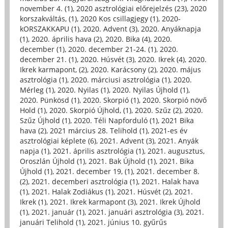
november 4. (1)
,
2020 asztrológiai előrejelzés (23)
,
2020
korszakváltás, (1)
,
2020 Kos csillagjegy (1)
,
2020-
kORSZAKKAPU (1)
,
2020. Advent (3)
,
2020. Anyáknapja
(1)
,
2020. április hava (2)
,
2020. Bika (4)
,
2020.
december (1)
,
2020. december 21-24. (1)
,
2020.
december 21. (1)
,
2020. Húsvét (3)
,
2020. Ikrek (4)
,
2020.
Ikrek karmapont, (2)
,
2020. Karácsony (2)
,
2020. május
asztrológia (1)
,
2020. márciusi asztrológia (1)
,
2020.
Mérleg (1)
,
2020. Nyilas (1)
,
2020. Nyilas Újhold (1)
,
2020. Pünkösd (1)
,
2020. Skorpió (1)
,
2020. Skorpió növő
Hold (1)
,
2020. Skorpió Újhold, (1)
,
2020. Szűz (2)
,
2020.
Szűz Újhold (1)
,
2020. Téli Napforduló (1)
,
2021 Bika
hava (2)
,
2021 március 28. Telihold (1)
,
2021-es év
asztrológiai képlete (6)
,
2021. Advent (3)
,
2021. Anyák
napja (1)
,
2021. április asztrológia (1)
,
2021. augusztus,
Oroszlán Újhold (1)
,
2021. Bak Újhold (1)
,
2021. Bika
Újhold (1)
,
2021. december 19, (1)
,
2021. december 8.
(2)
,
2021. decemberi asztrológia (1)
,
2021. Halak hava
(1)
,
2021. Halak Zodiákus (1)
,
2021. Húsvét (2)
,
2021.
Ikrek (1)
,
2021. Ikrek karmapont (3)
,
2021. Ikrek Újhold
(1)
,
2021. január (1)
,
2021. januári asztrológia (3)
,
2021.
januári Telihold (1)
,
2021. június 10. gyűrűs