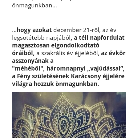
önmagunkban...
...
hogy azokat
december 21-ről, az év
legsötétebb napjából
,
a téli napfordulat
magasztosan elgondolkodtató
óráiból,
a szakrális év éjjeléből,
az évkör
asszonyának a
"méhéből",
háromnapnyi „vajúdással”,
a Fény születésének Karácsony éjjelére
világra hozzuk önmagunkban.