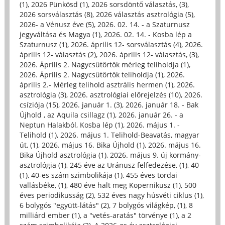
(1)
,
2026 Pünkösd (1)
,
2026 sorsdöntő választás, (3)
,
2026 sorsválasztás (8)
,
2026 választás asztrológia (5)
,
2026- a Vénusz éve (5)
,
2026. 02. 14. - a Szaturnusz
jegyváltása és Magya (1)
,
2026. 02. 14. - Kosba lép a
Szaturnusz (1)
,
2026. április 12- sorsválasztás (4)
,
2026.
április 12- választás (2)
,
2026. április 12- választás, (3)
,
2026. Április 2. Nagycsütörtök mérleg teliholdja (1)
,
2026. Április 2. Nagycsütörtök teliholdja (1)
,
2026.
április 2.- Mérleg telihold asztrális hermen (1)
,
2026.
asztrológia (3)
,
2026. asztrológiai előrejelzés (10)
,
2026.
csíziója (15)
,
2026. január 1. (3)
,
2026. január 18. - Bak
Újhold , az Aquila csillagz (1)
,
2026. január 26. - a
Neptun Halakból, Kosba lép (1)
,
2026. május 1. -
Telihold (1)
,
2026. május 1. Telihold-Beavatás, magyar
út, (1)
,
2026. május 16. Bika Újhold (1)
,
2026. május 16.
Bika Újhold asztrológia (1)
,
2026. május 9. új kormány-
asztrológia (1)
,
245 éve az Uránusz felfedezése, (1)
,
40
(1)
,
40-es szám szimbolikája (1)
,
455 éves tordai
vallásbéke, (1)
,
480 éve halt meg Kopernikusz (1)
,
500
éves periodikusság (2)
,
532 éves nagy húsvéti ciklus (1)
,
6 bolygós "együtt-látás" (2)
,
7 bolygós világkép, (1)
,
8
milliárd ember (1)
,
a "vetés-aratás" törvénye (1)
,
a 2