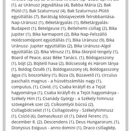
(1)
,
az Uránusz jegyváltása (4)
,
Babba Mária (2)
,
Bak
Plútó (1)
,
Bak Szaturnusz (4)
,
Bak Szaturnusz-Plútó
együttállás (7)
,
Barátság kőolajvezeték felrobbantása-
Nap-Uránusz (1)
,
Béketárgyalás (1)
,
Béketárgyalás-
Budapest (1)
,
Betelgeuse (1)
,
Betlehemi csillag (2)
,
Bika
Jupiter (1)
,
Bika karmapont (2)
,
Bika Nap-Felszálló
Holdcsomópont együttállás (1)
,
Bika Uránusz (9)
,
Bika
Uránusz- Jupiter együttállás (2)
,
Bika Uránusz-Algol
együttállás (2)
,
Bika Vénusz (1)
,
Bika-Skorpió tengely (1)
,
Board of Peace, azaz Béke Tanács. (1)
,
Bódogasszony
(1)
,
böjt (2)
,
Böjtelő hava (2)
,
Bölcsesség és Három lánya
(1)
,
Boldog Özséb (1)
,
Boldogasszony (4)
,
Boldogasszony
ágya (1)
,
boszorkány (1)
,
Búza (3)
,
Búzavető (1)
,
circulus
paschalis magnus - a húsvétszámítás nagy (1)
,
computus, (1)
,
Covid, (1)
,
Csaba királyfi és a Tejút
hagyománya (1)
,
Csaba királyfi és a Tejút hagyománya -
Székely Him (1)
,
Csanády György - a Székely himnusz
szövegének szer (2)
,
Csíksomlyói búcsú (2)
,
Csillagbölcselet (11)
,
Csillagösvény - Székelyhimnusz
(1)
,
Csízió (6)
,
Damaszkuszi út (1)
,
Dávid Ferenc (1)
,
december 8. (2)
,
Descendens (1)
,
Deus Hungarorum, (1)
,
Dionysius Exiguus - anno domini (1)
,
Draco csillagkép,