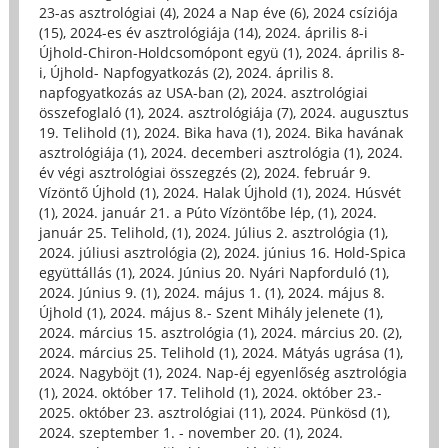
23-as asztrológiai (4)
,
2024 a Nap éve (6)
,
2024 csíziója
(15)
,
2024-es év asztrológiája (14)
,
2024. április 8-i
Újhold-Chiron-Holdcsomópont együ (1)
,
2024. április 8-
i, Újhold- Napfogyatkozás (2)
,
2024. április 8.
napfogyatkozás az USA-ban (2)
,
2024. asztrológiai
összefoglaló (1)
,
2024. asztrológiája (7)
,
2024. augusztus
19. Telihold (1)
,
2024. Bika hava (1)
,
2024. Bika havának
asztrológiája (1)
,
2024. decemberi asztrológia (1)
,
2024.
év végi asztrológiai összegzés (2)
,
2024. február 9.
Vízöntő Újhold (1)
,
2024. Halak Újhold (1)
,
2024. Húsvét
(1)
,
2024. január 21. a Púto Vízöntőbe lép, (1)
,
2024.
január 25. Telihold, (1)
,
2024. Július 2. asztrológia (1)
,
2024. júliusi asztrológia (2)
,
2024. június 16. Hold-Spica
együttállás (1)
,
2024. Június 20. Nyári Napforduló (1)
,
2024. Június 9. (1)
,
2024. május 1. (1)
,
2024. május 8.
Újhold (1)
,
2024. május 8.- Szent Mihály jelenete (1)
,
2024. március 15. asztrológia (1)
,
2024. március 20. (2)
,
2024. március 25. Telihold (1)
,
2024. Mátyás ugrása (1)
,
2024. Nagyböjt (1)
,
2024. Nap-éj egyenlőség asztrológia
(1)
,
2024. október 17. Telihold (1)
,
2024. október 23.-
2025. október 23. asztrológiai (11)
,
2024. Pünkösd (1)
,
2024. szeptember 1. - november 20. (1)
,
2024.