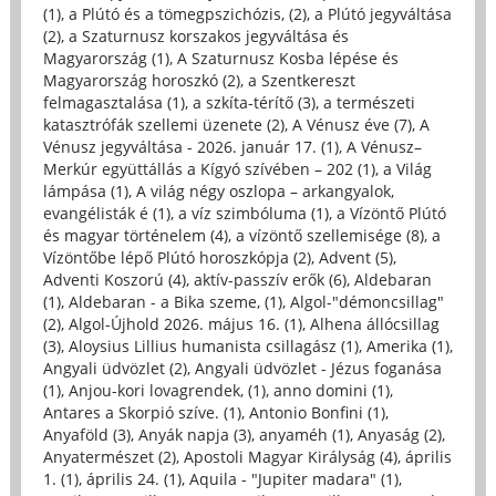
(1)
,
a Plútó és a tömegpszichózis, (2)
,
a Plútó jegyváltása
(2)
,
a Szaturnusz korszakos jegyváltása és
Magyarország (1)
,
A Szaturnusz Kosba lépése és
Magyarország horoszkó (2)
,
a Szentkereszt
felmagasztalása (1)
,
a szkíta-térítő (3)
,
a természeti
katasztrófák szellemi üzenete (2)
,
A Vénusz éve (7)
,
A
Vénusz jegyváltása - 2026. január 17. (1)
,
A Vénusz–
Merkúr együttállás a Kígyó szívében – 202 (1)
,
a Világ
lámpása (1)
,
A világ négy oszlopa – arkangyalok,
evangélisták é (1)
,
a víz szimbóluma (1)
,
a Vízöntő Plútó
és magyar történelem (4)
,
a vízöntő szellemisége (8)
,
a
Vízöntőbe lépő Plútó horoszkópja (2)
,
Advent (5)
,
Adventi Koszorú (4)
,
aktív-passzív erők (6)
,
Aldebaran
(1)
,
Aldebaran - a Bika szeme, (1)
,
Algol-"démoncsillag"
(2)
,
Algol-Újhold 2026. május 16. (1)
,
Alhena állócsillag
(3)
,
Aloysius Lillius humanista csillagász (1)
,
Amerika (1)
,
Angyali üdvözlet (2)
,
Angyali üdvözlet - Jézus foganása
(1)
,
Anjou-kori lovagrendek, (1)
,
anno domini (1)
,
Antares a Skorpió szíve. (1)
,
Antonio Bonfini (1)
,
Anyaföld (3)
,
Anyák napja (3)
,
anyaméh (1)
,
Anyaság (2)
,
Anyatermészet (2)
,
Apostoli Magyar Királyság (4)
,
április
1. (1)
,
április 24. (1)
,
Aquila - "Jupiter madara" (1)
,