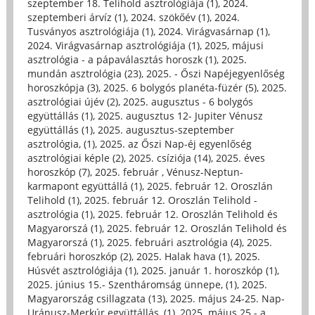
szeptember 18. Telihold asztrológiája (1)
,
2024.
szeptemberi árvíz (1)
,
2024. szökőév (1)
,
2024.
Tusványos asztrológiája (1)
,
2024. Virágvasárnap (1)
,
2024. Virágvasárnap asztrológiája (1)
,
2025, májusi
asztrológia - a pápaválasztás horoszk (1)
,
2025.
mundán asztrológia (23)
,
2025. - Őszi Napéjegyenlőség
horoszkópja (3)
,
2025. 6 bolygós planéta-füzér (5)
,
2025.
asztrológiai újév (2)
,
2025. augusztus - 6 bolygós
együttállás (1)
,
2025. augusztus 12- Jupiter Vénusz
együttállás (1)
,
2025. augusztus-szeptember
asztrológia, (1)
,
2025. az Őszi Nap-éj egyenlőség
asztrológiai képle (2)
,
2025. csíziója (14)
,
2025. éves
horoszkóp (7)
,
2025. február , Vénusz-Neptun-
karmapont együttállá (1)
,
2025. február 12. Oroszlán
Telihold (1)
,
2025. február 12. Oroszlán Telihold -
asztrológia (1)
,
2025. február 12. Oroszlán Telihold és
Magyarorszá (1)
,
2025. február 12. Oroszlán Telihold és
Magyarorszá (1)
,
2025. februári asztrológia (4)
,
2025.
februári horoszkóp (2)
,
2025. Halak hava (1)
,
2025.
Húsvét asztrológiája (1)
,
2025. január 1. horoszkóp (1)
,
2025. június 15.- Szentháromság ünnepe, (1)
,
2025.
Magyarország csillagzata (13)
,
2025. május 24-25. Nap-
Uránusz-Merkúr együttállás, (1)
,
2025. május 25.- a