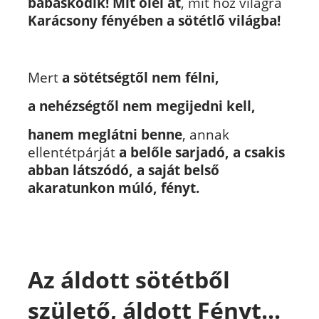
bábáskodik!
Mit ölel át
, mit hoz világra
Karácsony fényében a sötétlő világba!
Mert
a sötétségtől nem félni,
a nehézségtől nem megijedni kell,
hanem meglátni benne
, annak
ellentétpárját
a belőle sarjadó, a csakis
abban látszódó, a saját belső
akaratunkon múló, fényt.
Az áldott sötétből
születő, áldott Fényt...