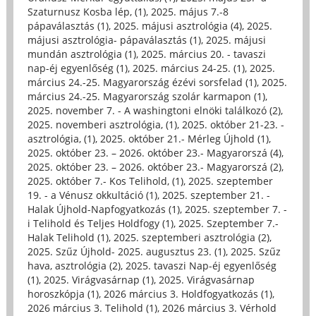
Szaturnusz Kosba lép, (1)
,
2025. május 7.-8
pápaválasztás (1)
,
2025. májusi asztrológia (4)
,
2025.
májusi asztrológia- pápaválasztás (1)
,
2025. májusi
mundán asztrológia (1)
,
2025. március 20. - tavaszi
nap-éj egyenlőség (1)
,
2025. március 24-25. (1)
,
2025.
március 24.-25. Magyarország ézévi sorsfelad (1)
,
2025.
március 24.-25. Magyarország szolár karmapon (1)
,
2025. november 7. - A washingtoni elnöki találkozó (2)
,
2025. novemberi asztrológia, (1)
,
2025. október 21-23. -
asztrológia, (1)
,
2025. október 21.- Mérleg Újhold (1)
,
2025. október 23. – 2026. október 23.- Magyarorszá (4)
,
2025. október 23. – 2026. október 23.- Magyarorszá (2)
,
2025. október 7.- Kos Telihold, (1)
,
2025. szeptember
19. - a Vénusz okkultáció (1)
,
2025. szeptember 21. -
Halak Újhold-Napfogyatkozás (1)
,
2025. szeptember 7. -
i Telihold és Teljes Holdfogy (1)
,
2025. Szeptember 7.-
Halak Telihold (1)
,
2025. szeptemberi asztrológia (2)
,
2025. Szűz Újhold- 2025. augusztus 23. (1)
,
2025. Szűz
hava, asztrológia (2)
,
2025. tavaszi Nap-éj egyenlőség
(1)
,
2025. Virágvasárnap (1)
,
2025. Virágvasárnap
horoszkópja (1)
,
2026 március 3. Holdfogyatkozás (1)
,
2026 március 3. Telihold (1)
,
2026 március 3. Vérhold