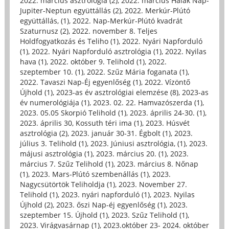
2022. március asztrológia (2)
,
2022. március Halak Nap-
Jupiter-Neptun együttállás (2)
,
2022. Merkúr-Plútó
együttállás, (1)
,
2022. Nap-Merkúr-Plútó kvadrát
Szaturnusz (2)
,
2022. november 8. Teljes
Holdfogyatkozás és Teliho (1)
,
2022. Nyári Napforduló
(1)
,
2022. Nyári Napforduló asztrológia (1)
,
2022. Nyilas
hava (1)
,
2022. október 9. Telihold (1)
,
2022.
szeptember 10. (1)
,
2022. Szűz Mária foganata (1)
,
2022. Tavaszi Nap-Éj egyenlőség (1)
,
2022. Vízöntő
Újhold (1)
,
2023-as év asztrológiai elemzése (8)
,
2023-as
év numerológiája (1)
,
2023. 02. 22. Hamvazószerda (1)
,
2023. 05.05 Skorpió Telihold (1)
,
2023. április 24-30. (1)
,
2023. április 30, Kossuth téri ima (1)
,
2023. Húsvét
asztrológia (2)
,
2023. január 30-31. Égbolt (1)
,
2023.
július 3. Telihold (1)
,
2023. Júniusi asztrológia, (1)
,
2023.
májusi asztrológia (1)
,
2023. március 20. (1)
,
2023.
március 7. Szűz Telihold (1)
,
2023. március 8. Nőnap
(1)
,
2023. Mars-Plútó szembenállás (1)
,
2023.
Nagycsütörtök Teliholdja (1)
,
2023. November 27.
Telihold (1)
,
2023. nyári napforduló (1)
,
2023. Nyilas
Újhold (2)
,
2023. őszi Nap-éj egyenlőség (1)
,
2023.
szeptember 15. Újhold (1)
,
2023. Szűz Telihold (1)
,
2023. Virágvasárnap (1)
,
2023.október 23- 2024. október