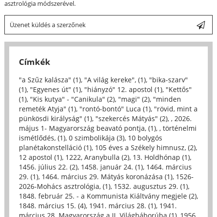
asztrológia módszerével.
Üzenet küldés a szerzőnek
Címkék
"a Szűz kalásza" (1)
,
"A világ kereke", (1)
,
"bika-szarv"
(1)
,
"Egyenes út" (1)
,
"hiányzó" 12. apostol (1)
,
"Kettős"
(1)
,
"Kis kutya" - "Canikula" (2)
,
"magi" (2)
,
"minden
remeték Atyja" (1)
,
"rontó-bontó" Luca (1)
,
"rövid, mint a
pünkösdi királyság" (1)
,
"szekercés Mátyás" (2)
,
, 2026.
május 1- Magyarország beavató pontja, (1)
,
, történelmi
ismétlődés, (1)
,
0 szimbolikája (3)
,
10 bolygós
planétakonstelláció (1)
,
105 éves a Székely himnusz, (2)
,
12 apostol (1)
,
1222, Aranybulla (2)
,
13. Holdhónap (1)
,
1456. július 22. (2)
,
1458. január 24. (1)
,
1464. március
29. (1)
,
1464. március 29. Mátyás koronázása (1)
,
1526-
2026-Mohács asztrológia, (1)
,
1532. augusztus 29. (1)
,
1848. február 25. - a Kommunista Kiáltvány megjele (2)
,
1848. március 15. (4)
,
1941. március 28. (1)
,
1941.
március 28. Magyarország a II. Világháborúba (1)
,
1956.