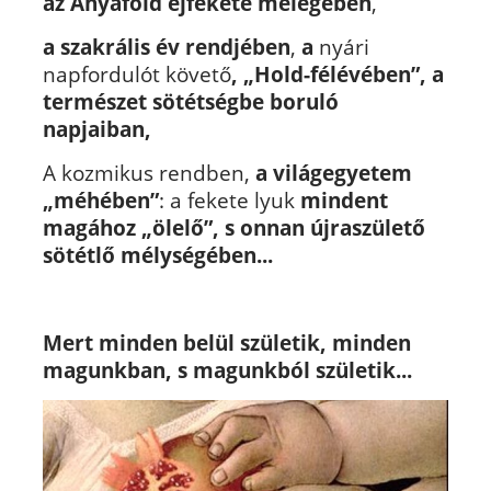
az Anyaföld éjfekete melegében
,
a szakrális év rendjében
,
a
nyári
napfordulót követő
, „Hold-félévében”, a
természet sötétségbe boruló
napjaiban,
A kozmikus rendben,
a világegyetem
„méhében”
: a fekete lyuk
mindent
magához „ölelő”, s onnan újraszülető
sötétlő mélységében...
Mert minden belül születik, minden
magunkban, s magunkból születik...