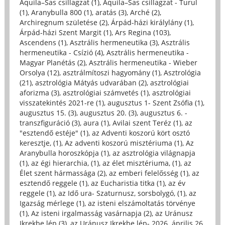
Aquila–Sas csillagzat (1)
,
Aquila–Sas csillagzat - Turul
(1)
,
Aranybulla 800 (1)
,
aratás (3)
,
Arché (2)
,
Archiregnum születése (2)
,
Árpád-házi királylány (1)
,
Árpád-házi Szent Margit (1)
,
Ars Regina (103)
,
Ascendens (1)
,
Asztrális hermeneutika (3)
,
Asztrális
hermeneutika - Csízió (4)
,
Asztrális hermeneutika -
Magyar Planétás (2)
,
Asztrális hermeneutika - Wieber
Orsolya (12)
,
asztrálmítoszi hagyomány (1)
,
Asztrológia
(21)
,
asztrológia Mátyás udvarában (2)
,
asztrológiai
aforizma (3)
,
asztrológiai számvetés (1)
,
asztrológiai
visszatekintés 2021-re (1)
,
augusztus 1- Szent Zsófia (1)
,
augusztus 15. (3)
,
augusztus 20. (3)
,
augusztus 6. -
transzfiguráció (3)
,
aura (1)
,
Avilai szent Teréz (1)
,
az
"esztendő estéje" (1)
,
az Adventi koszorú kört osztó
keresztje, (1)
,
Az adventi koszorú misztériuma (1)
,
Az
Aranybulla horoszkópja (1)
,
az asztrológia világnapja
(1)
,
az égi hierarchia, (1)
,
az élet misztériuma, (1)
,
az
Élet szent hármassága (2)
,
az emberi felelősség (1)
,
az
esztendő reggele (1)
,
az Eucharistia titka (1)
,
az év
reggele (1)
,
az Idő ura- Szaturnusz, sorsbolygó, (1)
,
az
Igazság mérlege (1)
,
az isteni elszámoltatás törvénye
(1)
,
Az isteni irgalmasság vasárnapja (2)
,
az Uránusz
Ikrekbe lép (3)
,
az Uránusz Ikrekbe lép- 2026. április 26.