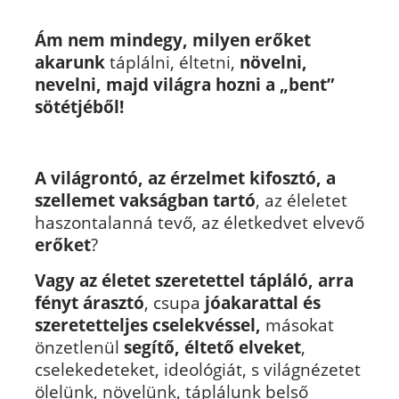
Ám nem mindegy, milyen erőket
akarunk
táplálni, éltetni,
növelni,
nevelni, majd világra hozni a „bent”
sötétjéből!
A világrontó, az érzelmet kifosztó, a
szellemet vakságban
tartó
, az éleletet
haszontalanná tevő, az életkedvet elvevő
erőket
?
Vagy az életet szeretettel tápláló, arra
fényt árasztó
, csupa
jóakarattal és
szeretetteljes cselekvéssel,
másokat
önzetlenül
segítő, éltető elveket
,
cselekedeteket, ideológiát, s világnézetet
ölelünk, növelünk, táplálunk belső