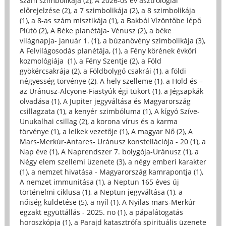
szám szimbolikája (2)
,
A 2026-os év asztrológiai
előrejelzése (2)
,
a 7 szimbolikája (2)
,
a 8 szimbolikája
(1)
,
a 8-as szám misztikája (1)
,
a Bakból Vízöntőbe lépő
Plútó (2)
,
A Béke planétája- Vénusz (2)
,
a béke
világnapja- január 1. (1)
,
a búzanövény szimbolikája (3)
,
A Felvilágosodás planétája, (1)
,
a Fény körének évköri
kozmológiája (1)
,
a Fény Szentje (2)
,
a Föld
gyökércsakrája (2)
,
a Földbolygó csakrái (1)
,
a földi
négyesség törvénye (2)
,
A hely szelleme (1)
,
a Hold és –
az Uránusz-Alcyone-Fiastyúk égi tükört (1)
,
a Jégsapkák
olvadása (1)
,
A Jupiter jegyváltása és Magyarország
csillagzata (1)
,
a kenyér szimbóluma (1)
,
A kígyó Szíve-
Unukalhai csillag (2)
,
a korona vírus és a karma
törvénye (1)
,
a lelkek vezetője (1)
,
A magyar Nő (2)
,
A
Mars-Merkúr-Antares- Uránusz konstellációja - 20 (1)
,
a
Nap éve (1)
,
A Naprendszer 7. bolygója-Uránusz (1)
,
a
Négy elem szellemi üzenete (3)
,
a négy emberi karakter
(1)
,
a nemzet hivatása - Magyarország kamrapontja (1)
,
A nemzet immunitása (1)
,
a Neptun 165 éves új
történelmi ciklusa (1)
,
a Neptun jegyváltása (1)
,
a
nőiség küldetése (5)
,
a nyíl (1)
,
A Nyilas mars-Merkúr
egzakt együttállás - 2025. no (1)
,
a pápalátogatás
horoszkópja (1)
,
a Parajd katasztrófa spirituális üzenete