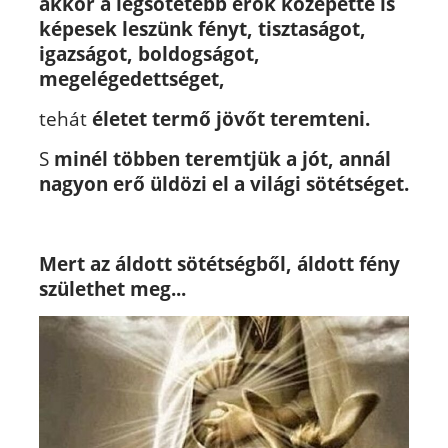
akkor a legsötétebb erők közepette is
képesek leszünk fényt, tisztaságot,
igazságot, boldogságot,
megelégedettséget,
tehát
életet termő jövőt teremteni.
S
minél többen teremtjük a jót, annál
nagyon erő üldözi el a világi sötétséget.
Mert az áldott sötétségből, áldott fény
születhet meg...