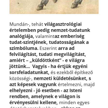
Mundán-, tehát
világasztrológiai
értelemben pedig nemzet-tudatunk
analógiája,
valamint
az emberiség
tudat-szintjének, tudatosságának a
szimbóluma.
Eszerint
arra ad
felvilágítást, tudati megvilágítást,
amiért – „küldöttként” - e világra
jöttünk...
Vagyis - ha értjük egyéni
sorsfeladatunkat,
és ezekből építkező
közösségi-,
nemzeti küldetésünket, s
azt képesek vagyunk
értelmezni, majd
elhelyezni - jó esetben - az Isteni
rendben, amelynek e világon is
érvényesülni kellene,
minden egyes