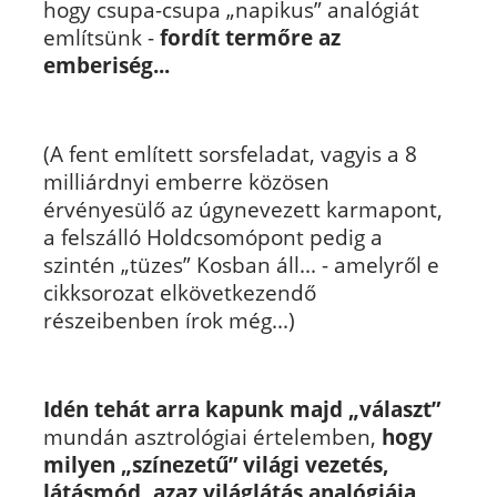
hogy csupa-csupa „napikus” analógiát
említsünk -
fordít termőre az
emberiség...
(A fent említett sorsfeladat, vagyis a 8
milliárdnyi emberre közösen
érvényesülő az úgynevezett karmapont,
a felszálló Holdcsomópont pedig a
szintén „tüzes” Kosban áll... - amelyről e
cikksorozat elkövetkezendő
részeibenben írok még...)
Idén tehát arra kapunk majd „választ”
mundán asztrológiai értelemben,
hogy
milyen „színezetű” világi vezetés,
látásmód, azaz világlátás analógiája