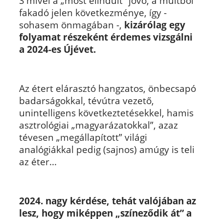
S mivel a „most elindult” jövő, a múltból
fakadó jelen következménye, így -
sohasem önmagában -,
kizárólag egy
folyamat részeként érdemes vizsgálni
a 2024-es Újévet.
Az étert elárasztó hangzatos, önbecsapó
badarságokkal, tévútra vezető,
unintelligens következtetésekkel, hamis
asztrológiai „magyarázatokkal”, azaz
tévesen „megállapított” világi
analógiákkal pedig (sajnos) amúgy is teli
az éter...
2024. nagy kérdése, tehát valójában az
lesz, hogy miképpen „színeződik át” a