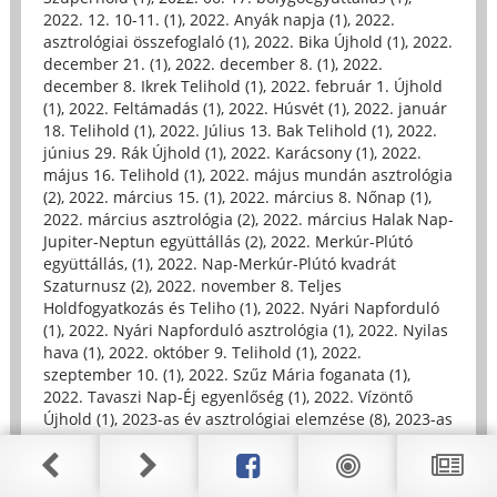
2022. 12. 10-11. (1)
,
2022. Anyák napja (1)
,
2022.
asztrológiai összefoglaló (1)
,
2022. Bika Újhold (1)
,
2022.
december 21. (1)
,
2022. december 8. (1)
,
2022.
december 8. Ikrek Telihold (1)
,
2022. február 1. Újhold
(1)
,
2022. Feltámadás (1)
,
2022. Húsvét (1)
,
2022. január
18. Telihold (1)
,
2022. Július 13. Bak Telihold (1)
,
2022.
június 29. Rák Újhold (1)
,
2022. Karácsony (1)
,
2022.
május 16. Telihold (1)
,
2022. május mundán asztrológia
(2)
,
2022. március 15. (1)
,
2022. március 8. Nőnap (1)
,
2022. március asztrológia (2)
,
2022. március Halak Nap-
Jupiter-Neptun együttállás (2)
,
2022. Merkúr-Plútó
együttállás, (1)
,
2022. Nap-Merkúr-Plútó kvadrát
Szaturnusz (2)
,
2022. november 8. Teljes
Holdfogyatkozás és Teliho (1)
,
2022. Nyári Napforduló
(1)
,
2022. Nyári Napforduló asztrológia (1)
,
2022. Nyilas
hava (1)
,
2022. október 9. Telihold (1)
,
2022.
szeptember 10. (1)
,
2022. Szűz Mária foganata (1)
,
2022. Tavaszi Nap-Éj egyenlőség (1)
,
2022. Vízöntő
Újhold (1)
,
2023-as év asztrológiai elemzése (8)
,
2023-as
év numerológiája (1)
,
2023. 02. 22. Hamvazószerda (1)
,
2023. 05.05 Skorpió Telihold (1)
,
2023. április 24-30. (1)
,
2023. április 30, Kossuth téri ima (1)
,
2023. Húsvét