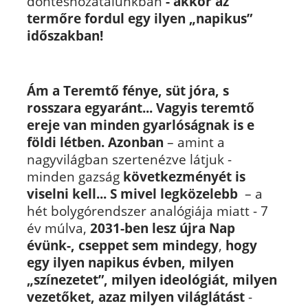
döntéshozatalunkban
- akkor az
termőre fordul egy ilyen „napikus”
időszakban!
Ám a Teremtő fénye, süt jóra, s
rosszara egyaránt...
Vagyis teremtő
ereje van minden gyarlóságnak is e
földi létben.
Azonban
– amint a
nagyvilágban szertenézve látjuk -
minden gazság
következményét is
viselni kell...
S mivel legközelebb
– a
hét bolygórendszer analógiája miatt - 7
év múlva,
2031-ben lesz újra Nap
évünk-, cseppet sem mindegy
,
hogy
egy ilyen napikus évben, milyen
„színezetet”, milyen ideológiát, milyen
vezetőket, azaz milyen világlátást
-