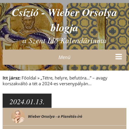
Csízió - Wieber Orsolya
blogja
a Szent Idő Kalendáriuma
Menü
Itt jársz:
Főoldal
»
„Tétre, helyre, befutóra...” – avagy
korszakváltó a tét a 2024-es versenypályán...
2024.01.13.
Wieber Orsolya - a Planétás-író