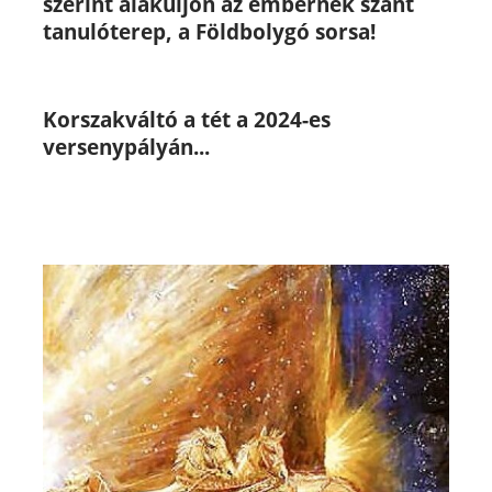
szerint alakuljon az embernek szánt
tanulóterep, a Földbolygó sorsa!
Korszakváltó a tét a 2024-es
versenypályán...