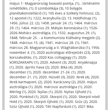
május 1- Magyarország beavató pontja, (1)
,
, történelmi
ismétlődés, (1)
,
0 szimbolikája (3)
,
10 bolygós
planétakonstelláció (1)
,
105 éves a Székely himnusz, (2)
,
12 apostol (1)
,
1222, Aranybulla (2)
,
13. Holdhónap (1)
,
1456. július 22. (2)
,
1458. január 24. (1)
,
1464. március
29. (1)
,
1464. március 29. Mátyás koronázása (1)
,
1526-
2026-Mohács asztrológia, (1)
,
1532. augusztus 29. (1)
,
1848. február 25. - a Kommunista Kiáltvány megjele (2)
,
1848. március 15. (4)
,
1941. március 28. (1)
,
1941.
március 28. Magyarország a II. Világháborúba (1)
,
1956.
november 4. (1)
,
2020 asztrológiai előrejelzés (23)
,
2020
korszakváltás, (1)
,
2020 Kos csillagjegy (1)
,
2020-
kORSZAKKAPU (1)
,
2020. Advent (3)
,
2020. Anyáknapja
(1)
,
2020. április hava (2)
,
2020. Bika (4)
,
2020.
december (1)
,
2020. december 21-24. (1)
,
2020.
december 21. (1)
,
2020. Húsvét (3)
,
2020. Ikrek (4)
,
2020.
Ikrek karmapont, (2)
,
2020. Karácsony (2)
,
2020. május
asztrológia (1)
,
2020. márciusi asztrológia (1)
,
2020.
Mérleg (1)
,
2020. Nyilas (1)
,
2020. Nyilas Újhold (1)
,
2020. Pünkösd (1)
,
2020. Skorpió (1)
,
2020. Skorpió növő
Hold (1)
,
2020. Skorpió Újhold, (1)
,
2020. Szűz (2)
,
2020.
Szűz Újhold (1)
,
2020. Téli Napforduló (1)
,
2021 Bika