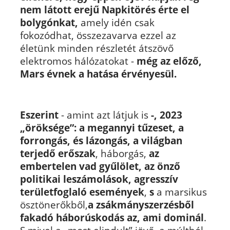
nem látott erejű Napkitörés érte el
bolygónkat,
amely idén csak
fokozódhat, összezavarva ezzel az
életünk minden részletét átszövő
elektromos hálózatokat -
még az előző,
Mars évnek a hatása érvényesül.
Eszerint
- amint azt látjuk is
-, 2023
„öröksége”: a megannyi tűzeset,
a
forrongás, és lázongás, a világban
terjedő erőszak
, háborgás,
az
embertelen vad gyűlölet, az önző
politikai leszámolások, agresszív
területfoglaló események
,
s
a marsikus
ösztönerőkből,
a zsákmányszerzésből
fakadó háborúskodás az, ami dominál
.