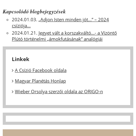
Kapcsolódó blogbejegyzések
2024.01.03.
„Adjon Isten minden jót...” – 2024
csíziója...
2024.01.21.
Jegyet vált a korszakváltó...- a Vízöntő
Plútó történelmi „ámokfutásának” analógiái
Linkek
A Csízió Facebook oldala
Magyar Planétás Honlap
Wieber Orsolya szerzői oldala az ORIGO-n