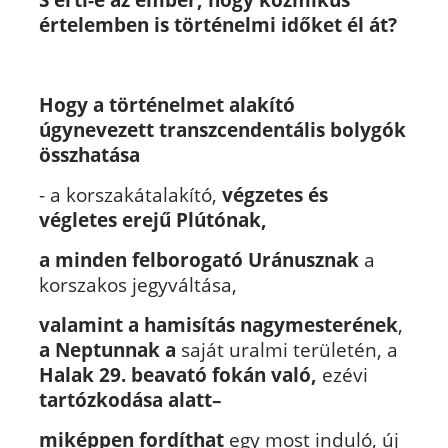
értelemben is történelmi időket él át?
Hogy a történelmet alakító
úgynevezett transzcendentális bolygók
összhatása
- a korszakátalakító,
végzetes és
végletes erejű Plútónak,
a minden felborogató Uránusznak
a
korszakos jegyváltása,
valamint a hamisítás nagymesterének
,
a Neptunnak a
saját uralmi területén, a
Halak 29. beavató fokán való,
ezévi
tartózkodása alatt–
miképpen fordíthat
egy most induló, új