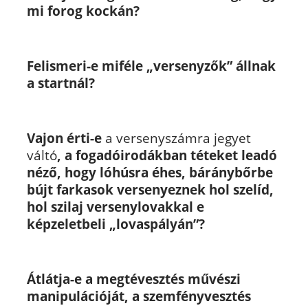
mi forog kockán?
Felismeri-e miféle „versenyzők” állnak
a startnál?
Vajon érti-e
a versenyszámra jegyet
váltó
, a fogadóirodákban téteket leadó
néző, hogy lóhúsra éhes, báránybőrbe
bújt farkasok versenyeznek hol szelíd,
hol szilaj versenylovakkal e
képzeletbeli „lovaspályán”?
Átlátja-e a megtévesztés művészi
manipulációját, a szemfényvesztés