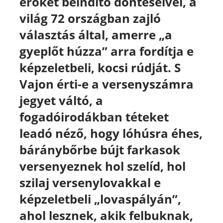
erőket beindító döntéseivel, a
világ 72 országban zajló
választás által, amerre „a
gyeplőt húzza” arra fordítja e
képzeletbeli, kocsi rúdját. S
Vajon érti-e a versenyszámra
jegyet váltó, a
fogadóirodákban téteket
leadó néző, hogy lóhúsra éhes,
báránybőrbe bújt farkasok
versenyeznek hol szelíd, hol
szilaj versenylovakkal e
képzeletbeli „lovaspályán”,
ahol lesznek, akik felbuknak,