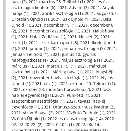
hava (2)
,
2021 március 28. Telihold (1)
,
2021-es év
asztrológiai képlete (6)
,
2021. Advent (3)
,
2021. Anyák
napja (1)
,
2021. április asztrológia (1)
,
2021. augusztus,
Oroszlán Újhold (1)
,
2021. Bak Újhold (1)
,
2021. Bika
Újhold (1)
,
2021. december 19, (1)
,
2021. december 8.
(2)
,
2021. decemberi asztrológia (1)
,
2021. Halak hava
(1)
,
2021. Halak Zodiákus (1)
,
2021. Húsvét (2)
,
2021.
Ikrek (1)
,
2021. Ikrek karmapont (3)
,
2021. Ikrek Újhold
(1)
,
2021. január (1)
,
2021. januári asztrológia (3)
,
2021.
januári Telihold (1)
,
2021. június 10. gyűrűs
napfogyatkozás (1)
,
2021. május asztrológia (1)
,
2021.
március (1)
,
2021. március 15. (1)
,
2021. márciusi
asztrológia (1)
,
2021. Mérleg hava (1)
,
2021. Nagyböjt
(2)
,
2021. november havi asztrológia (1)
,
2021. Nyilas
Újhold (1)
,
2021. óév (1)
,
2021. október 20. Telihold (1)
,
2021. október 23. mundán horoszkóp (2)
,
2021. őszi
nap-éj egyenlőség (1)
,
2021. Pünkösd (1)
,
2021.
szeptemberi asztrológia (1)
,
2021. tavaszi nap-éj
egyenlőség (1)
,
2021. Uránusz-Szaturnusz kvadrát (2)
,
2021. vízöntő hava (2)
,
2021. Vízöntő Telihold (1)
,
2021.
Vízöntő Újhold (1)
,
2022-es év asztrológiája (14)
,
2022.
02. 02-20-22. (2)
,
2022. 02.02. (1)
,
2022. 06. 14.
Szuperhold (1)
,
2022. 06. 17. bolygóegyüttállás (1)
,