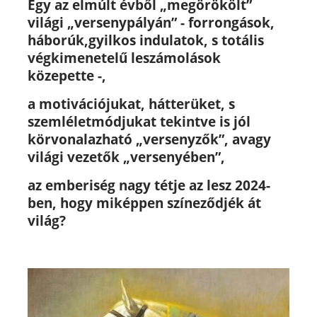
Egy az elmúlt évből „megörökölt”
világi „versenypályán” -
forrongások,
háborúk,
gyilkos indulatok,
s
totális
végkimenetelű leszámolások
közepette -,
a motivációjukat, hátterüket, s
szemléletmódjukat tekintve is jól
körvonalazható „versenyzők”,
avagy
világi vezetők
„versenyében”,
az emberiség nagy tétje az lesz 2024-
ben, hogy miképpen
színeződjék át
világ?