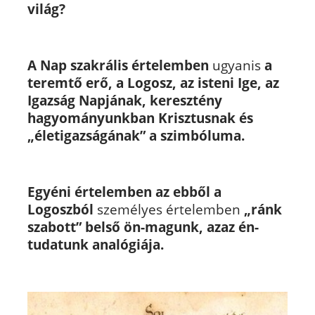
világ?
A Nap szakrális értelemben
ugyanis
a
teremtő erő, a Logosz, az isteni Ige, az
Igazság Napjának, keresztény
hagyományunkban Krisztusnak és
„életigazságának” a szimbóluma.
Egyéni értelemben az ebből a
Logoszból
személyes értelemben
„ránk
szabott” belső ön-magunk, azaz én-
tudatunk analógiája.