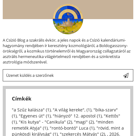
A Csízió Blog a szakrális évkör, a jeles napok és a Csízió kalendáriumi-
hagyomány rendjében ír keresztény kozmológiáról, a Boldogasszony-
örökségről, a kozmikus történelemről és Magyarország csillagzatáról az
asztrális hermeneutika világértelmező rendjében és a szinkretista
asztrológia módszerével.
Üzenet küldés a szerzőnek
Címkék
"a Szűz kalásza" (1)
,
"A világ kereke", (1)
,
"bika-szarv"
(1)
,
"Egyenes út" (1)
,
"hiányzó" 12. apostol (1)
,
"Kettős"
(1)
,
"Kis kutya" - "Canikula" (2)
,
"magi" (2)
,
"minden
remeték Atyja" (1)
,
"rontó-bontó" Luca (1)
,
"rövid, mint a
pünkösdi királyság" (1)
,
"szekercés Mátyás" (2)
,
, 2026.