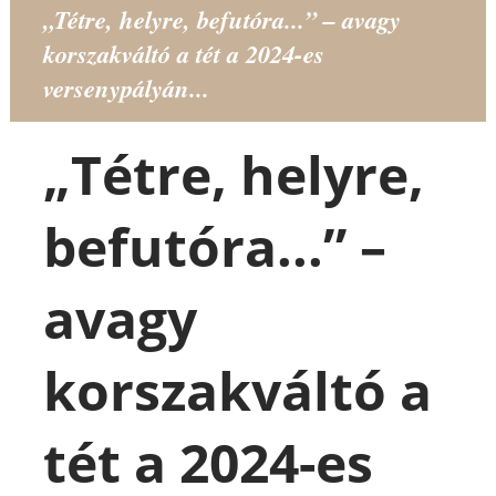
„Tétre, helyre, befutóra...” – avagy
korszakváltó a tét a 2024-es
versenypályán...
„Tétre, helyre,
befutóra...” –
avagy
korszakváltó a
tét a 2024-es