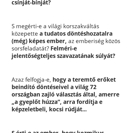
csínját-bínját?
S megérti-e a világi korszakváltás
közepette
a tudatos döntéshozatalra
(még) képes ember,
az emberiség közös
sorsfeladatát?
Felméri-e
jelentőségteljes szavazatának súlyát?
Azaz felfogja-e,
hogy a teremtő erőket
beindító döntéseivel a világ 72
országban zajló választás által, amerre
„a gyeplőt húzza”, arra fordítja e
képzeletbeli, kocsi rúdját...
S érti-e az ember, hogy kozmikus