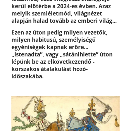
kerül előtérbe a 2024-es évben. Azaz
melyik szemléletmód, világnézet
alapján halad tovább az emberi világ...
Ezen az úton pedig milyen vezetők,
milyen habitusú, személyiségű
egyéniségek kapnak erőre...
„Istenadta”, vagy „sátánihlette” úton
lépünk be az elkövetkezendő -
korszakos átalakulást hozó-
időszakába.