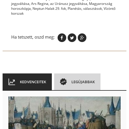
jegyváltása
,
Ars Regina
,
az Uránusz jegyváltása
,
Magyarország
horoszkópja
,
Neptun Halak 29. fok
,
Planétás
,
választások
,
Vízöntő
korszak
Ha tetszett, oszd meg:
KEDVENCEITEK
LEGÚJABBAK