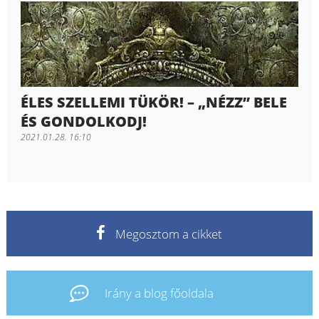
ÉLES SZELLEMI TÜKÖR! – „NÉZZ” BELE
ÉS GONDOLKODJ!
2021.01.28. 16:10
Megosztom a cikket
Irány a blog főoldala