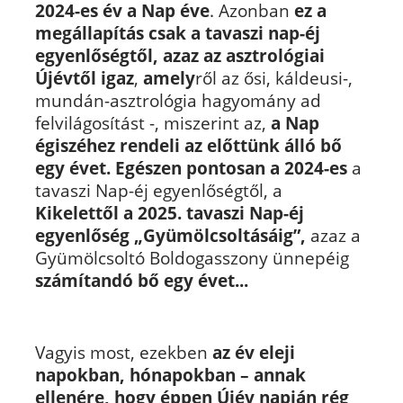
2024-es év a Nap éve
. Azonban
ez a
megállapítás csak a tavaszi nap-éj
egyenlőségtől, azaz az asztrológiai
Újévtől igaz
,
amely
ről az ősi, káldeusi-,
mundán-asztrológia hagyomány ad
felvilágosítást -, miszerint az,
a Nap
égiszéhez rendeli az előttünk álló bő
egy évet. Egészen pontosan a 2024-es
a
tavaszi Nap-éj egyenlőségtől, a
Kikelettől a 2025. tavaszi Nap-éj
egyenlőség „Gyümölcsoltásáig”,
azaz a
Gyümölcsoltó Boldogasszony ünnepéig
számítandó bő egy évet...
Vagyis most, ezekben
az év eleji
napokban, hónapokban
– annak
ellenére, hogy éppen Újév napján rég