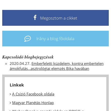
Megosztom a cikket
Irány a blog főoldala
Kapcsolódó blogbejegyzések
2020.04.27.
Emberfeletti küzdelem, kontra embertelen
ámokfutás...asztrológiai elemzés Bika havában
Linkek
A Csízió Facebook oldala
Magyar Planétás Honlap