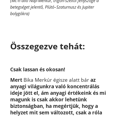
(Mc-n álló Nap-Merkúr, trigon-szextil fényszöge a
betegséget jelentő, Plútó–Szaturnusz és Jupiter
bolygókra)
Összegezve tehát:
Csak lassan és okosan!
Mert
Bika Merkúr égisze alatt bár
az
anyagi világunkra való koncentrálás
ideje jött el, á
m anyagi értékeink és mi
magunk is csak akkor lehetünk
biztonságban, ha megértjük, hogy a
helyzet mit sem változott, csak a róla