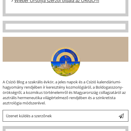
Wieber Orsolya szerzői oldala az ORIGO-n
A Csízió Blog a szakrális évkör, a jeles napok és a Csízió kalendáriumi-
hagyomány rendjében ír keresztény kozmológiáról, a Boldogasszony-
örökségről, a kozmikus történelemről és Magyarország csillagzatáról az
asztrális hermeneutika világértelmező rendjében és a szinkretista
asztrológia módszerével.
Üzenet küldés a szerzőnek