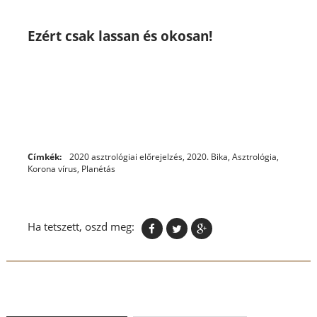
Ezért csak lassan és okosan!
Címkék:
2020 asztrológiai előrejelzés
,
2020. Bika
,
Asztrológia
,
Korona vírus
,
Planétás
Ha tetszett, oszd meg: