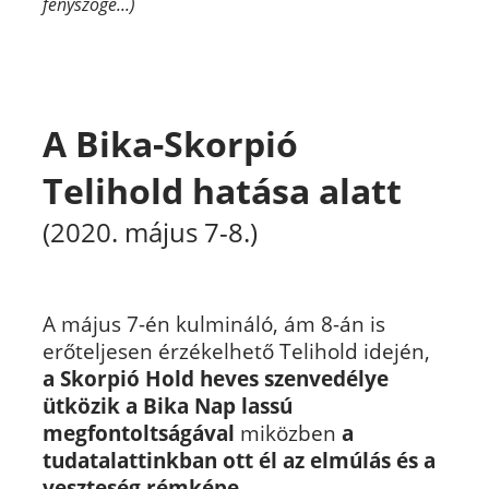
fényszöge...)
A Bika-Skorpió
Telihold hatása alatt
(2020. május 7-8.)
A május 7-én kulmináló, ám 8-án is
erőteljesen érzékelhető Telihold idején,
a Skorpió Hold heves szenvedélye
ütközik a
Bika
Nap lassú
megfontoltságával
miközben
a
tudatalattinkban ott él az elmúlás és a
veszteség rémképe.