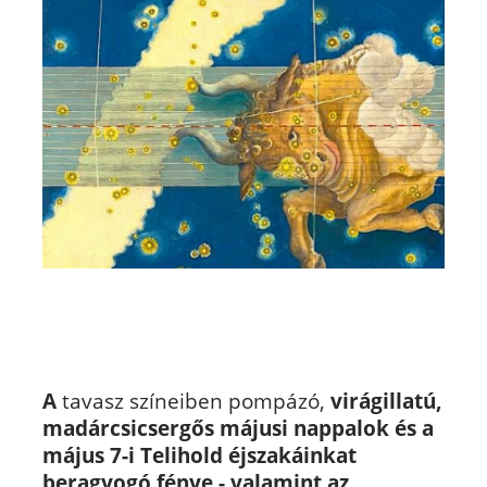
A
tavasz színeiben pompázó,
virágillatú,
madárcsicsergős májusi nappalok és
a
május 7-i Telihold éjszakáinka
t
beragyogó fénye - valamint az