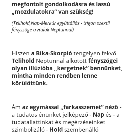
megfontolt gondolkodásra és lassú
„mozdulatokra” van szükség!
(Telihold,Nap-Merkúr együttállás - trigon szextil
fényszöge a Halak Neptunnal)
Hiszen
a Bika-Skorpió
tengelyen fekvő
Telihold
Neptunnal alkotott
fényszögei
olyan illúzióba „kergetnek” bennünket,
mintha minden rendben lenne
körülöttünk.
Ám
az egymással „farkasszemet”
néző
-
a tudatos énünket jelképező -
Nap
és - a
tudatallattinkat és megérzéseinket
szimbolizáló -
Hold
szembenálló