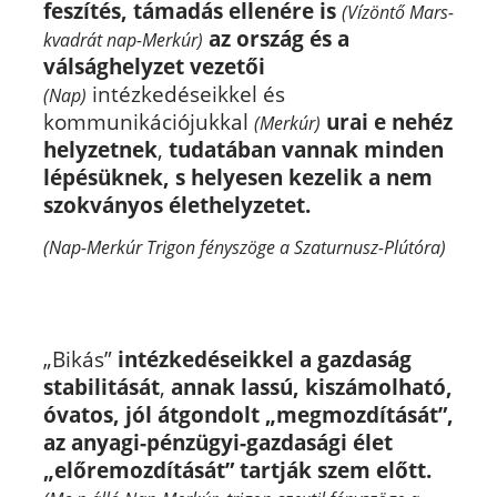
feszítés, támadás ellenére is
(Vízöntő Mars-
az ország és a
kvadrát nap-Merkúr)
válsághelyzet vezetői
intézkedéseikkel és
(Nap)
kommunikációjukkal
urai e nehéz
(Merkúr)
helyzetnek
,
tudatában vannak minden
lépésüknek, s helyesen kezelik a nem
szokványos élethelyzetet.
(Nap-Merkúr Trigon fényszöge a Szaturnusz-Plútóra)
„Bikás”
intézkedéseikkel a gazdaság
stabilitását
,
annak lassú, kiszámolható,
óvatos, jól átgondolt „megmozdítását”,
az anyagi-pénzügyi-gazdasági élet
„előremozdítását” tartják szem előtt.