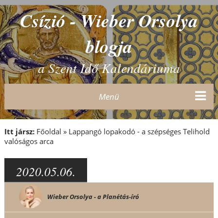
Csízió - Wieber Orsolya
blogja
a Szent Idő Kalendáriuma
Menü
Itt jársz:
Főoldal
»
Lappangó lopakodó - a szépséges Telihold
valóságos arca
2020.05.06.
Wieber Orsolya - a Planétás-író