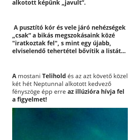
alkotott képünk „javult”.
A pusztító kór és vele járó nehézségek
„csak” a bikás megszokásaink közé
"iratkoztak fel", s mint egy újabb,
elviselendő tehertétel bővítik a listát...
A
mostani
Telihold
és az azt követő közel
két hét Neptunnal alkotott kedvező
fényszöge épp erre
az illúzióra hívja fel
a figyelmet!