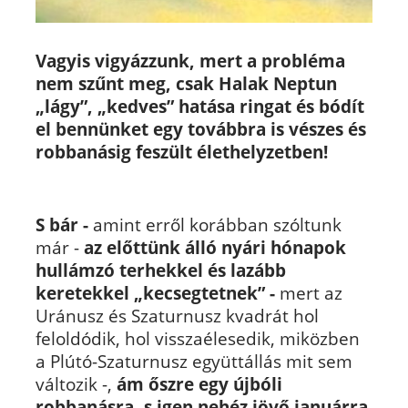
Vagyis vigyázzunk, mert a probléma
nem szűnt meg, csak Halak Neptun
„lágy”, „kedves” hatása ringat és bódít
el bennünket egy továbbra is vészes és
robbanásig feszült élethelyzetben!
S bár -
amint erről korábban szóltunk
már -
az előttünk álló nyári hónapok
hullámzó terhekkel és lazább
keretekkel „kecsegtetnek” -
mert az
Uránusz és Szaturnusz kvadrát hol
feloldódik, hol visszaélesedik, miközben
a Plútó-Szaturnusz együttállás mit sem
változik -
,
ám őszre egy újbóli
robbanásra, s igen nehéz jövő januárra