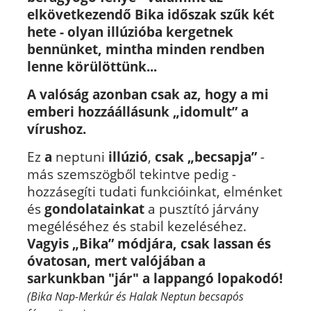
elkövetkezendő Bika időszak szűk két
hete - olyan illúzióba kergetnek
bennünket, mintha minden rendben
lenne körülöttünk...
A valóság azonban csak az, hogy a mi
emberi hozzáállásunk „idomult” a
vírushoz.
Ez
a
neptuni
illúzió
,
csak „becsapja”
-
más szemszögből tekintve pedig -
hozzásegíti tudati funkcióinkat, elménket
és
gondolatainkat
a pusztító járvány
megéléséhez és stabil kezeléséhez.
Vagyis „Bika” módjára, csak lassan és
óvatosan, mert valójában a
sarkunkban "jár" a lappangó lopakodó!
(Bika Nap-Merkúr és Halak Neptun becsapós