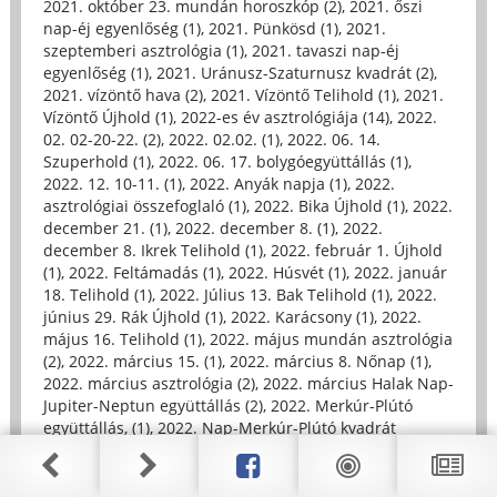
2021. október 23. mundán horoszkóp (2)
,
2021. őszi
nap-éj egyenlőség (1)
,
2021. Pünkösd (1)
,
2021.
szeptemberi asztrológia (1)
,
2021. tavaszi nap-éj
egyenlőség (1)
,
2021. Uránusz-Szaturnusz kvadrát (2)
,
2021. vízöntő hava (2)
,
2021. Vízöntő Telihold (1)
,
2021.
Vízöntő Újhold (1)
,
2022-es év asztrológiája (14)
,
2022.
02. 02-20-22. (2)
,
2022. 02.02. (1)
,
2022. 06. 14.
Szuperhold (1)
,
2022. 06. 17. bolygóegyüttállás (1)
,
2022. 12. 10-11. (1)
,
2022. Anyák napja (1)
,
2022.
asztrológiai összefoglaló (1)
,
2022. Bika Újhold (1)
,
2022.
december 21. (1)
,
2022. december 8. (1)
,
2022.
december 8. Ikrek Telihold (1)
,
2022. február 1. Újhold
(1)
,
2022. Feltámadás (1)
,
2022. Húsvét (1)
,
2022. január
18. Telihold (1)
,
2022. Július 13. Bak Telihold (1)
,
2022.
június 29. Rák Újhold (1)
,
2022. Karácsony (1)
,
2022.
május 16. Telihold (1)
,
2022. május mundán asztrológia
(2)
,
2022. március 15. (1)
,
2022. március 8. Nőnap (1)
,
2022. március asztrológia (2)
,
2022. március Halak Nap-
Jupiter-Neptun együttállás (2)
,
2022. Merkúr-Plútó
együttállás, (1)
,
2022. Nap-Merkúr-Plútó kvadrát
Szaturnusz (2)
,
2022. november 8. Teljes
Holdfogyatkozás és Teliho (1)
,
2022. Nyári Napforduló
(1)
,
2022. Nyári Napforduló asztrológia (1)
,
2022. Nyilas