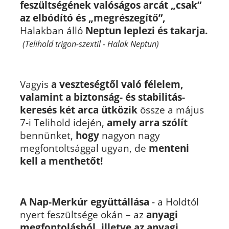
feszültségének valóságos arcát „csak”
az elbódító és „megrészegítő”,
Halakban álló
Neptun leplezi és takarja.
(Telihold trigon-szextil - Halak Neptun)
Vagyis
a veszteségtől való félelem,
valamint a biztonság- és stabilitás-
keresés két arca ütközik
össze a május
7-i Telihold idején,
amely arra szólít
bennünket,
hogy
nagyon nagy
megfontoltsággal ugyan, de
menteni
kell a menthetőt!
A Nap-Merkúr együttállása
- a Holdtól
nyert feszültsége okán – az
anyagi
megfontolásból, illetve az anyagi