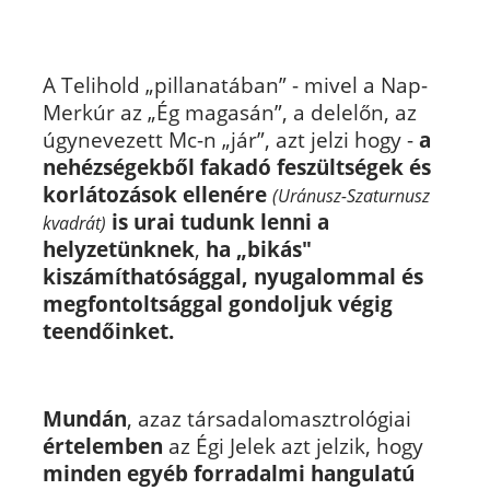
A Telihold „pillanatában” - mivel a Nap-
Merkúr az „Ég magasán”, a delelőn, az
úgynevezett Mc-n „jár”, azt jelzi hogy -
a
nehézségekből fakadó feszültségek és
korlátozások ellenére
(Uránusz-Szaturnusz
is urai tudunk lenni a
kvadrát)
helyzetünknek
,
ha „bikás"
kiszámíthatósággal, nyugalommal és
megfontoltsággal gondoljuk végig
teendőinket.
Mundán
, azaz társadalomasztrológiai
értelemben
az Égi Jelek azt jelzik, hogy
minden egyéb forradalmi hangulatú