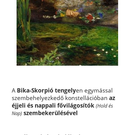
A
Bika-Skorpió
tengely
en egymással
szembehelyezkedő konstellációban
az
éjjeli és nappali fővilágosítók
(Hold és
szembekerülésével
Nap)