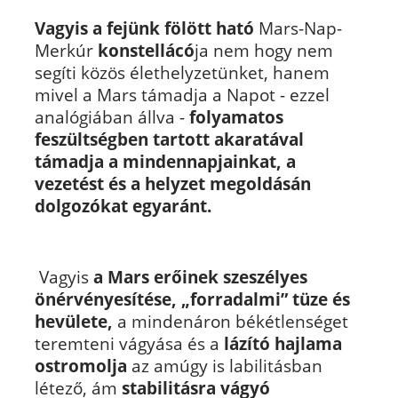
Vagyis a fejünk fölött ható
Mars-Nap-
Merkúr
konstellácó
ja nem hogy nem
segíti közös élethelyzetünket, hanem
mivel a Mars támadja a Napot - ezzel
analógiában állva -
folyamatos
feszültségben tartott akaratával
támadja a mindennapjainkat, a
vezetést és a helyzet megoldásán
dolgozókat egyaránt.
Vagyis
a Mars erőinek szeszélyes
önérvényesítése, „forradalmi”
tüze és
hevülete,
a mindenáron békétlenséget
teremteni vágyása és a
lázító hajlama
ostromolja
az amúgy is labilitásban
létező, ám
stabilitásra vágyó