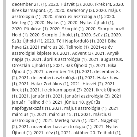
december 21. (1)
,
2020. Húsvét (3)
,
2020. Ikrek (4)
,
2020.
Ikrek karmapont, (2)
,
2020. Karácsony (2)
,
2020. május
asztrológia (1)
,
2020. márciusi asztrológia (1)
,
2020.
Mérleg (1)
,
2020. Nyilas (1)
,
2020. Nyilas Újhold (1)
,
2020. Pünkösd (1)
,
2020. Skorpió (1)
,
2020. Skorpió növő
Hold (1)
,
2020. Skorpió Újhold, (1)
,
2020. Szűz (2)
,
2020.
Szűz Újhold (1)
,
2020. Téli Napforduló (1)
,
2021 Bika
hava (2)
,
2021 március 28. Telihold (1)
,
2021-es év
asztrológiai képlete (6)
,
2021. Advent (3)
,
2021. Anyák
napja (1)
,
2021. április asztrológia (1)
,
2021. augusztus,
Oroszlán Újhold (1)
,
2021. Bak Újhold (1)
,
2021. Bika
Újhold (1)
,
2021. december 19, (1)
,
2021. december 8.
(2)
,
2021. decemberi asztrológia (1)
,
2021. Halak hava
(1)
,
2021. Halak Zodiákus (1)
,
2021. Húsvét (2)
,
2021.
Ikrek (1)
,
2021. Ikrek karmapont (3)
,
2021. Ikrek Újhold
(1)
,
2021. január (1)
,
2021. januári asztrológia (3)
,
2021.
januári Telihold (1)
,
2021. június 10. gyűrűs
napfogyatkozás (1)
,
2021. május asztrológia (1)
,
2021.
március (1)
,
2021. március 15. (1)
,
2021. márciusi
asztrológia (1)
,
2021. Mérleg hava (1)
,
2021. Nagyböjt
(2)
,
2021. november havi asztrológia (1)
,
2021. Nyilas
Újhold (1)
,
2021. óév (1)
,
2021. október 20. Telihold (1)
,