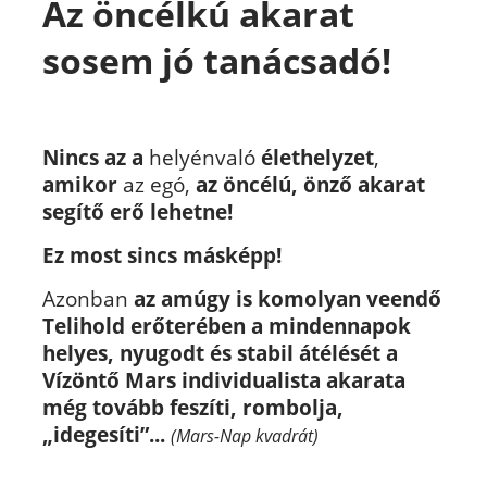
Az öncélkú akarat
sosem jó tanácsadó!
Nincs az a
helyénvaló
élethelyzet
,
amikor
az egó,
az öncélú, önző akarat
segítő erő lehetne!
Ez most sincs másképp!
Azonban
az amúgy is komolyan veendő
Telihold erőterében a mindennapok
helyes, nyugodt és stabil átélését a
Vízöntő Mars
individualista akarata
még tovább feszíti, rombolja,
„idegesíti”...
(Mars-Nap kvadrát)