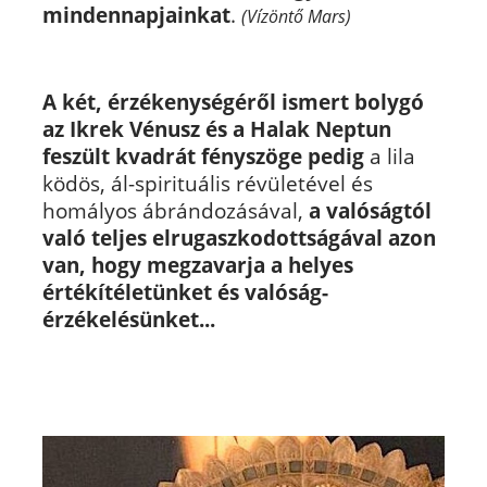
mindennapjainkat
.
(Vízöntő Mars)
A két, érzékenységéről ismert bolygó
az Ikrek Vénusz és a Halak Neptun
feszült kvadrát fényszöge pedig
a lila
ködös, ál-spirituális révületével és
homályos ábrándozásával,
a valóságtól
való teljes elrugaszkodottságával azon
van, hogy megzavarja a helyes
értékítéletünket és valóság-
érzékelésünket...