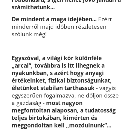
számíthatunk...
De mindent a maga idejében...
Ezért
minderről majd időben részletesen
szólunk még!
Egyszóval, a világi kór különféle
„arcai”, továbbra is itt lihegnek a
nyakunkban, s azért hogy anyagi
értékeinket, fizikai biztonságunkat,
életünket stabilan tarthassuk
- vagyis
egyszerűen fogalmazva, ne dőljön össze
a gazdaság -
most nagyon
megfontoltan alaposan, a tudatosság
teljes birtokában, kimérten és
meggondoltan kell „mozdulnunk”...