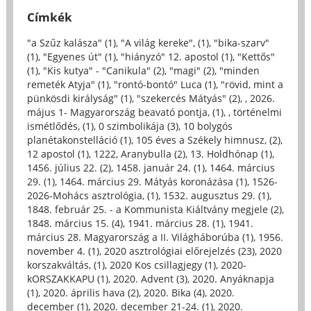
Címkék
"a Szűz kalásza" (1)
,
"A világ kereke", (1)
,
"bika-szarv"
(1)
,
"Egyenes út" (1)
,
"hiányzó" 12. apostol (1)
,
"Kettős"
(1)
,
"Kis kutya" - "Canikula" (2)
,
"magi" (2)
,
"minden
remeték Atyja" (1)
,
"rontó-bontó" Luca (1)
,
"rövid, mint a
pünkösdi királyság" (1)
,
"szekercés Mátyás" (2)
,
, 2026.
május 1- Magyarország beavató pontja, (1)
,
, történelmi
ismétlődés, (1)
,
0 szimbolikája (3)
,
10 bolygós
planétakonstelláció (1)
,
105 éves a Székely himnusz, (2)
,
12 apostol (1)
,
1222, Aranybulla (2)
,
13. Holdhónap (1)
,
1456. július 22. (2)
,
1458. január 24. (1)
,
1464. március
29. (1)
,
1464. március 29. Mátyás koronázása (1)
,
1526-
2026-Mohács asztrológia, (1)
,
1532. augusztus 29. (1)
,
1848. február 25. - a Kommunista Kiáltvány megjele (2)
,
1848. március 15. (4)
,
1941. március 28. (1)
,
1941.
március 28. Magyarország a II. Világháborúba (1)
,
1956.
november 4. (1)
,
2020 asztrológiai előrejelzés (23)
,
2020
korszakváltás, (1)
,
2020 Kos csillagjegy (1)
,
2020-
kORSZAKKAPU (1)
,
2020. Advent (3)
,
2020. Anyáknapja
(1)
,
2020. április hava (2)
,
2020. Bika (4)
,
2020.
december (1)
,
2020. december 21-24. (1)
,
2020.