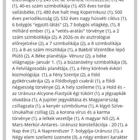
(1)
,
40-es szám szimbolikája (1)
,
455 éves tordai
vallásbéke, (1)
,
480 éve halt meg Kopernikusz (1)
,
500
éves periodikusság (2)
,
532 éves nagy húsvéti ciklus (1)
,
6 bolygós "együtt-látás" (2)
,
7 bolygós világkép, (1)
,
8
milliárd ember (1)
,
a "vetés-aratás" törvénye (1)
,
a 2
szám szimbolikája (2)
,
A 2026-os év asztrológiai
előrejelzése (2)
,
a 7 szimbolikája (2)
,
a 8 szimbolikája
(1)
,
a 8-as szám misztikája (1)
,
a Bakból Vízöntőbe lépő
Plútó (2)
,
A Béke planétája- Vénusz (2)
,
a béke
világnapja- január 1. (1)
,
a búzanövény szimbolikája (3)
,
A Felvilágosodás planétája, (1)
,
a Fény körének évköri
kozmológiája (1)
,
a Fény Szentje (2)
,
a Föld
gyökércsakrája (2)
,
a Földbolygó csakrái (1)
,
a földi
négyesség törvénye (2)
,
A hely szelleme (1)
,
a Hold és –
az Uránusz-Alcyone-Fiastyúk égi tükört (1)
,
a Jégsapkák
olvadása (1)
,
A Jupiter jegyváltása és Magyarország
csillagzata (1)
,
a kenyér szimbóluma (1)
,
A kígyó Szíve-
Unukalhai csillag (2)
,
a korona vírus és a karma
törvénye (1)
,
a lelkek vezetője (1)
,
A magyar Nő (2)
,
A
Mars-Merkúr-Antares- Uránusz konstellációja - 20 (1)
,
a
Nap éve (1)
,
A Naprendszer 7. bolygója-Uránusz (1)
,
a
Négy elem szellemi üzenete (3)
,
a négy emberi karakter