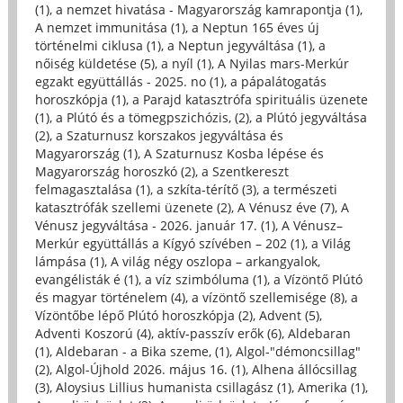
(1)
,
a nemzet hivatása - Magyarország kamrapontja (1)
,
A nemzet immunitása (1)
,
a Neptun 165 éves új
történelmi ciklusa (1)
,
a Neptun jegyváltása (1)
,
a
nőiség küldetése (5)
,
a nyíl (1)
,
A Nyilas mars-Merkúr
egzakt együttállás - 2025. no (1)
,
a pápalátogatás
horoszkópja (1)
,
a Parajd katasztrófa spirituális üzenete
(1)
,
a Plútó és a tömegpszichózis, (2)
,
a Plútó jegyváltása
(2)
,
a Szaturnusz korszakos jegyváltása és
Magyarország (1)
,
A Szaturnusz Kosba lépése és
Magyarország horoszkó (2)
,
a Szentkereszt
felmagasztalása (1)
,
a szkíta-térítő (3)
,
a természeti
katasztrófák szellemi üzenete (2)
,
A Vénusz éve (7)
,
A
Vénusz jegyváltása - 2026. január 17. (1)
,
A Vénusz–
Merkúr együttállás a Kígyó szívében – 202 (1)
,
a Világ
lámpása (1)
,
A világ négy oszlopa – arkangyalok,
evangélisták é (1)
,
a víz szimbóluma (1)
,
a Vízöntő Plútó
és magyar történelem (4)
,
a vízöntő szellemisége (8)
,
a
Vízöntőbe lépő Plútó horoszkópja (2)
,
Advent (5)
,
Adventi Koszorú (4)
,
aktív-passzív erők (6)
,
Aldebaran
(1)
,
Aldebaran - a Bika szeme, (1)
,
Algol-"démoncsillag"
(2)
,
Algol-Újhold 2026. május 16. (1)
,
Alhena állócsillag
(3)
,
Aloysius Lillius humanista csillagász (1)
,
Amerika (1)
,