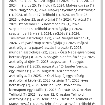
2024. március 15. asztrológia (1)
,
2024. március 20. (2)
,
2024. március 25. Telihold (1)
,
2024. Mátyás ugrása (1)
,
2024. Nagyböjt (1)
,
2024. Nap-éj egyenlőség asztrológia
(1)
,
2024. október 17. Telihold (1)
,
2024. október 23.-
2025. október 23. asztrológiai (11)
,
2024. Pünkösd (1)
,
2024. szeptember 1. - november 20. (1)
,
2024.
szeptember 18. Telihold asztrológiája (1)
,
2024.
szeptemberi árvíz (1)
,
2024. szökőév (1)
,
2024.
Tusványos asztrológiája (1)
,
2024. Virágvasárnap (1)
,
2024. Virágvasárnap asztrológiája (1)
,
2025, májusi
asztrológia - a pápaválasztás horoszk (1)
,
2025.
mundán asztrológia (23)
,
2025. - Őszi Napéjegyenlőség
horoszkópja (3)
,
2025. 6 bolygós planéta-füzér (5)
,
2025.
asztrológiai újév (2)
,
2025. augusztus - 6 bolygós
együttállás (1)
,
2025. augusztus 12- Jupiter Vénusz
együttállás (1)
,
2025. augusztus-szeptember
asztrológia, (1)
,
2025. az Őszi Nap-éj egyenlőség
asztrológiai képle (2)
,
2025. csíziója (14)
,
2025. éves
horoszkóp (7)
,
2025. február , Vénusz-Neptun-
karmapont együttállá (1)
,
2025. február 12. Oroszlán
Telihold (1)
,
2025. február 12. Oroszlán Telihold -
asztrológia (1)
,
2025. február 12. Oroszlán Telihold és
Magyarorszá (1)
,
2025. február 12. Oroszlán Telihold és