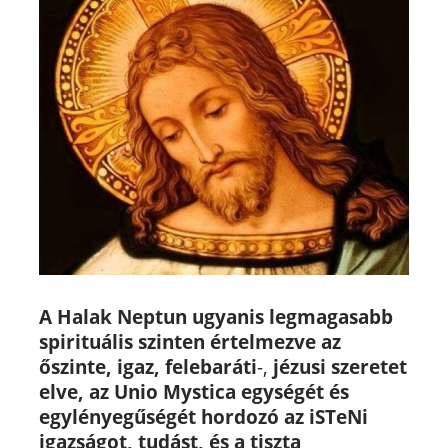
A Halak Neptun
ugyanis
legmagasabb
spirituális szinten értelmezve
az
őszinte, igaz, felebaráti
-,
jézusi szeretet
elve, az Unio Mystica egységét és
egylényegűségét hordozó
az iSTeNi
igazságot, tudást, és a tiszta