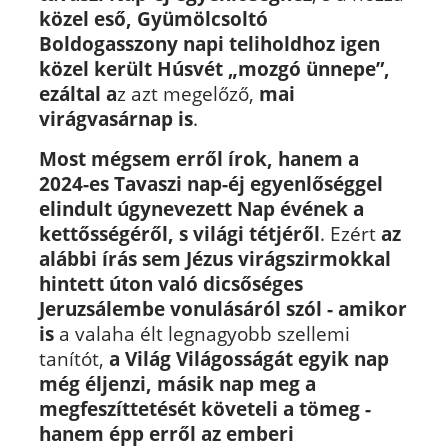
közel eső, Gyümölcsoltó
Boldogasszony napi teliholdhoz igen
közel került Húsvét „mozgó ünnepe”,
ezáltal a
z azt megelőző,
mai
virágvasárnap is
.
Most mégsem erről írok, hanem a
2024-es Tavaszi nap-éj egyenlőséggel
elindult úgynevezett Nap évének a
kettősségéről, s világi tétjéről
. Ezért
az
alábbi írás sem Jézus virágszirmokkal
hintett úton való dicsőséges
Jeruzsálembe vonulásáról szól - amikor
is
a valaha élt legnagyobb szellemi
tanítót,
a Világ Világosságát egyik nap
még éljenzi, másik nap meg a
megfeszíttetését követeli a tömeg -
hanem épp erről az emberi