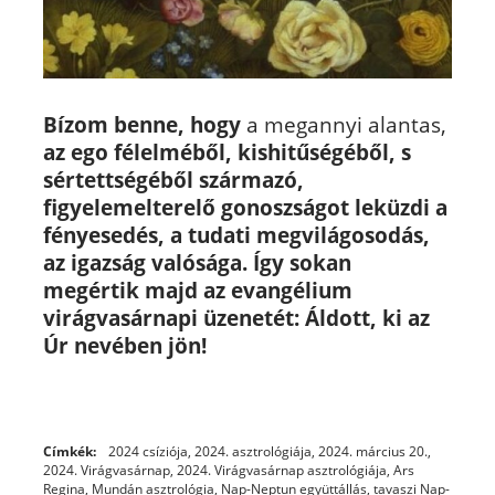
Bízom benne, hogy
a megannyi alantas,
az ego félelméből, kishitűségéből, s
sértettségéből származó,
figyelemelterelő gonoszságot leküzdi a
fényesedés, a tudati megvilágosodás,
az igazság valósága. Így sokan
megértik majd az evangélium
virágvasárnapi üzenetét:
Áldott, ki az
Úr nevében jön!
Címkék:
2024 csíziója
,
2024. asztrológiája
,
2024. március 20.
,
2024. Virágvasárnap
,
2024. Virágvasárnap asztrológiája
,
Ars
Regina
,
Mundán asztrológia
,
Nap-Neptun együttállás
,
tavaszi Nap-