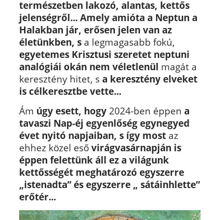
természetben lakozó, alantas, kettős
jelenségről...
Amely amióta a Neptun a
Halakban jár, erősen jelen van az
életünkben,
s
a legmagasabb fokú,
egyetemes Krisztusi szeretet neptuni
analógiái
okán nem véletlenül
magát a
keresztény hitet, s
a keresztény elveket
is célkeresztbe vette...
Ám
úgy esett, hogy
2024-ben éppen
a
tavaszi Nap-éj egyenlőség egynegyed
évet nyitó napjaiban, s így most
az
ehhez közel eső
virágvasárnapján is
éppen felettünk áll ez a világunk
kettősségét meghatározó egyszerre
„istenadta” és egyszerre „ sátáinhlette”
erőtér...