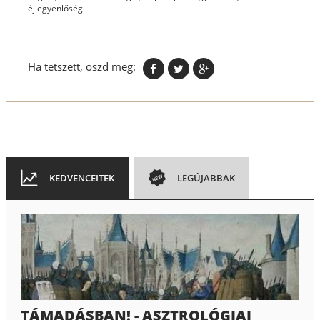
éj egyenlőség
Ha tetszett, oszd meg:
KEDVENCEITEK
LEGÚJABBAK
TÁMADÁSBAN! - ASZTROLÓGIAI