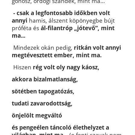
gonosz, ördögi szándék, mint ma...
-
csak a legfontosabb időkben volt
annyi
hamis, álszent köpönyegbe bújt
próféta és
ál-filantróp „jótevő”,
mint
ma...
Mindezek okán pedig,
ritkán volt annyi
megtévesztett ember, mint ma.
Hiszen
rég volt oly nagy káosz,
akkora bizalmatlanság,
sötétben tapogatózás,
tudati zavarodottság,
önjelölt megváltó
és pengeélen táncoló élethelyzet a
világban, mint ma...
(e fenti szavak nem