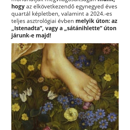
hogy
az elkövetkezendő egynegyed éves
quartál képletben, valamint a 2024.-es
teljes asztrológiai évben
melyik úton: az
„Istenadta”, vagy a „sátánihlette” úton
járunk-e majd!