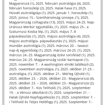
Magyarorszá (1)
,
2025. februári asztrológia (4)
,
2025.
februári horoszkóp (2)
,
2025. Halak hava (1)
,
2025.
Húsvét asztrológiája (1)
,
2025. január 1. horoszkóp (1)
,
2025. június 15.- Szentháromság ünnepe, (1)
,
2025.
Magyarország csillagzata (13)
,
2025. május 24-25. Nap-
Uránusz-Merkúr együttállás, (1)
,
2025. május 25.- a
Szaturnusz Kosba lép, (1)
,
2025. május 7.-8
pápaválasztás (1)
,
2025. májusi asztrológia (4)
,
2025.
májusi asztrológia- pápaválasztás (1)
,
2025. májusi
mundán asztrológia (1)
,
2025. március 20. - tavaszi
nap-éj egyenlőség (1)
,
2025. március 24-25. (1)
,
2025.
március 24.-25. Magyarország ézévi sorsfelad (1)
,
2025.
március 24.-25. Magyarország szolár karmapon (1)
,
2025. november 7. - A washingtoni elnöki találkozó (2)
,
2025. novemberi asztrológia, (1)
,
2025. október 21-23. -
asztrológia, (1)
,
2025. október 21.- Mérleg Újhold (1)
,
2025. október 23. – 2026. október 23.- Magyarorszá (4)
,
2025. október 23. – 2026. október 23.- Magyarorszá (2)
,
2025. október 7.- Kos Telihold, (1)
,
2025. szeptember
19. - a Vénusz okkultáció (1)
,
2025. szeptember 21. -
Halak Újhold-Napfogyatkozás (1)
,
2025. szeptember 7. -
i Telihold és Teljes Holdfogy (1)
,
2025. Szeptember 7.-