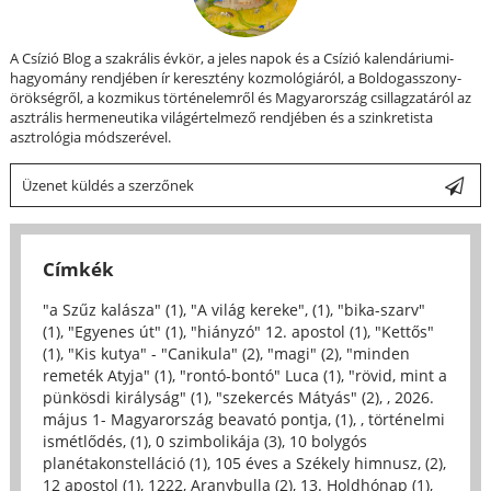
A Csízió Blog a szakrális évkör, a jeles napok és a Csízió kalendáriumi-
hagyomány rendjében ír keresztény kozmológiáról, a Boldogasszony-
örökségről, a kozmikus történelemről és Magyarország csillagzatáról az
asztrális hermeneutika világértelmező rendjében és a szinkretista
asztrológia módszerével.
Üzenet küldés a szerzőnek
Címkék
"a Szűz kalásza" (1)
,
"A világ kereke", (1)
,
"bika-szarv"
(1)
,
"Egyenes út" (1)
,
"hiányzó" 12. apostol (1)
,
"Kettős"
(1)
,
"Kis kutya" - "Canikula" (2)
,
"magi" (2)
,
"minden
remeték Atyja" (1)
,
"rontó-bontó" Luca (1)
,
"rövid, mint a
pünkösdi királyság" (1)
,
"szekercés Mátyás" (2)
,
, 2026.
május 1- Magyarország beavató pontja, (1)
,
, történelmi
ismétlődés, (1)
,
0 szimbolikája (3)
,
10 bolygós
planétakonstelláció (1)
,
105 éves a Székely himnusz, (2)
,
12 apostol (1)
,
1222, Aranybulla (2)
,
13. Holdhónap (1)
,