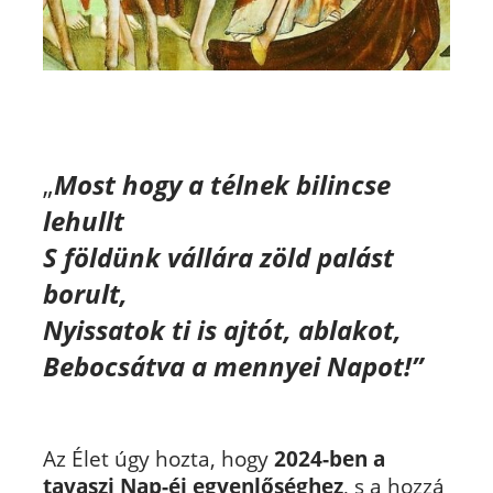
„
Most hogy a télnek bilincse
lehullt
S földünk vállára zöld palást
borult,
Nyissatok ti is ajtót, ablakot,
Bebocsátva a mennyei Napot!”
Az Élet úgy hozta, hogy
2024-ben a
tavaszi Nap-éj egyenlőséghez
, s a hozzá