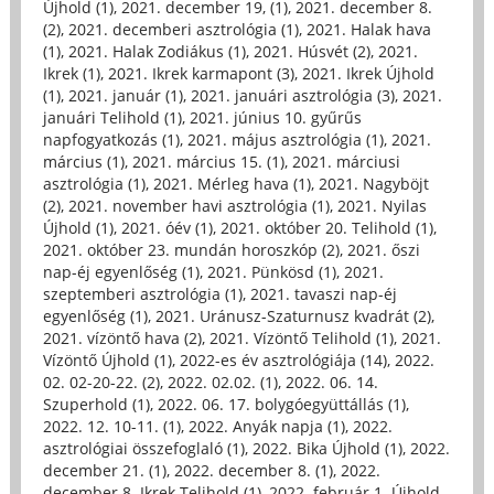
Újhold (1)
,
2021. december 19, (1)
,
2021. december 8.
(2)
,
2021. decemberi asztrológia (1)
,
2021. Halak hava
(1)
,
2021. Halak Zodiákus (1)
,
2021. Húsvét (2)
,
2021.
Ikrek (1)
,
2021. Ikrek karmapont (3)
,
2021. Ikrek Újhold
(1)
,
2021. január (1)
,
2021. januári asztrológia (3)
,
2021.
januári Telihold (1)
,
2021. június 10. gyűrűs
napfogyatkozás (1)
,
2021. május asztrológia (1)
,
2021.
március (1)
,
2021. március 15. (1)
,
2021. márciusi
asztrológia (1)
,
2021. Mérleg hava (1)
,
2021. Nagyböjt
(2)
,
2021. november havi asztrológia (1)
,
2021. Nyilas
Újhold (1)
,
2021. óév (1)
,
2021. október 20. Telihold (1)
,
2021. október 23. mundán horoszkóp (2)
,
2021. őszi
nap-éj egyenlőség (1)
,
2021. Pünkösd (1)
,
2021.
szeptemberi asztrológia (1)
,
2021. tavaszi nap-éj
egyenlőség (1)
,
2021. Uránusz-Szaturnusz kvadrát (2)
,
2021. vízöntő hava (2)
,
2021. Vízöntő Telihold (1)
,
2021.
Vízöntő Újhold (1)
,
2022-es év asztrológiája (14)
,
2022.
02. 02-20-22. (2)
,
2022. 02.02. (1)
,
2022. 06. 14.
Szuperhold (1)
,
2022. 06. 17. bolygóegyüttállás (1)
,
2022. 12. 10-11. (1)
,
2022. Anyák napja (1)
,
2022.
asztrológiai összefoglaló (1)
,
2022. Bika Újhold (1)
,
2022.
december 21. (1)
,
2022. december 8. (1)
,
2022.
december 8. Ikrek Telihold (1)
,
2022. február 1. Újhold