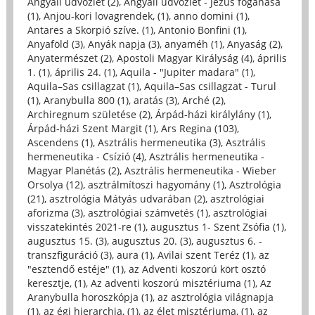
Angyali üdvözlet (2)
,
Angyali üdvözlet - Jézus foganása
(1)
,
Anjou-kori lovagrendek, (1)
,
anno domini (1)
,
Antares a Skorpió szíve. (1)
,
Antonio Bonfini (1)
,
Anyaföld (3)
,
Anyák napja (3)
,
anyaméh (1)
,
Anyaság (2)
,
Anyatermészet (2)
,
Apostoli Magyar Királyság (4)
,
április
1. (1)
,
április 24. (1)
,
Aquila - "Jupiter madara" (1)
,
Aquila–Sas csillagzat (1)
,
Aquila–Sas csillagzat - Turul
(1)
,
Aranybulla 800 (1)
,
aratás (3)
,
Arché (2)
,
Archiregnum születése (2)
,
Árpád-házi királylány (1)
,
Árpád-házi Szent Margit (1)
,
Ars Regina (103)
,
Ascendens (1)
,
Asztrális hermeneutika (3)
,
Asztrális
hermeneutika - Csízió (4)
,
Asztrális hermeneutika -
Magyar Planétás (2)
,
Asztrális hermeneutika - Wieber
Orsolya (12)
,
asztrálmítoszi hagyomány (1)
,
Asztrológia
(21)
,
asztrológia Mátyás udvarában (2)
,
asztrológiai
aforizma (3)
,
asztrológiai számvetés (1)
,
asztrológiai
visszatekintés 2021-re (1)
,
augusztus 1- Szent Zsófia (1)
,
augusztus 15. (3)
,
augusztus 20. (3)
,
augusztus 6. -
transzfiguráció (3)
,
aura (1)
,
Avilai szent Teréz (1)
,
az
"esztendő estéje" (1)
,
az Adventi koszorú kört osztó
keresztje, (1)
,
Az adventi koszorú misztériuma (1)
,
Az
Aranybulla horoszkópja (1)
,
az asztrológia világnapja
(1)
,
az égi hierarchia, (1)
,
az élet misztériuma, (1)
,
az