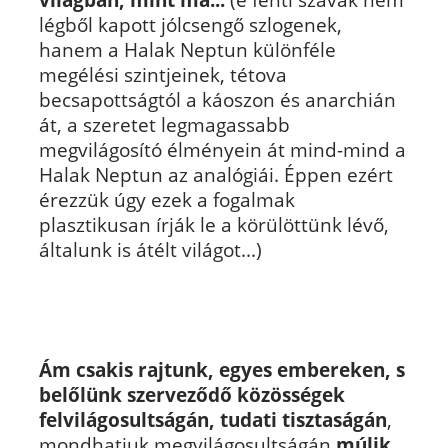
légből kapott jólcsengő szlogenek,
hanem a Halak Neptun különféle
megélési szintjeinek, tétova
becsapottságtól a káoszon és anarchián
át, a szeretet legmagassabb
megvilágosító élményein át mind-mind a
Halak Neptun az analógiái. Éppen ezért
érezzük úgy ezek a fogalmak
plasztikusan írják le a körülöttünk lévő,
általunk is átélt világot...)
Ám csakis rajtunk, egyes embereken, s
belőlünk szerveződő közösségek
felvilágosultságán, tudati tisztaságán
,
mondhatjuk megvilágosultságán
múlik,