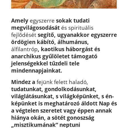
Amely
egyszerre
sokak tudati
megvilágosodását
és spirituális
fejlődését
segítő, ugyanakkor egyszerre
ördögien kábító, álhumánus,
álfilantróp
, kaotikus háborgást és
anarchikus gyűlöletet támogató
jelenségekkel tűzdeli tele
mindennapjainkat.
Mindez a
fejünk felett haladó,
tudatunkat, gondolkodásunkat,
világlátásunkat, s világképünket, s én-
képünket is meghatározó áldott Nap
és
a végtelen szeretet vagy éppen annak
hiánya okán, a sötét gonoszság
„misztikumának” neptuni