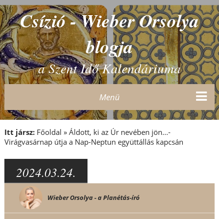
Csízió - Wieber Orsolya
blogja
a Szent Idő Kalendáriuma
Menü
Itt jársz:
Főoldal
»
Áldott, ki az Úr nevében jön...-
Virágvasárnap útja a Nap-Neptun együttállás kapcsán
2024.03.24.
Wieber Orsolya - a Planétás-író