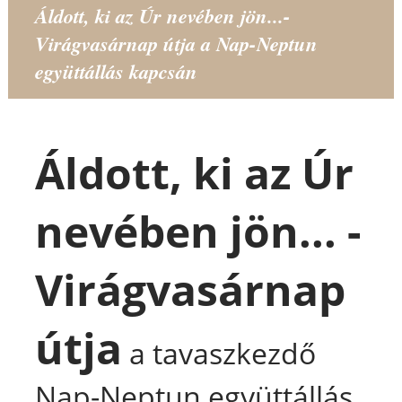
Áldott, ki az Úr nevében jön...-
Virágvasárnap útja a Nap-Neptun
együttállás kapcsán
Áldott, ki az Úr
nevében jön... -
Virágvasárnap
útja
a tavaszkezdő
Nap-Neptun együttállás