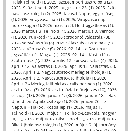
Halak Telihold (1)
,
2025. szeptemberi asztrológia (2)
,
2025. Szűz Újhold- 2025. augusztus 23. (1)
,
2025. Szűz
hava, asztrológia (2)
,
2025. tavaszi Nap-éj egyenlőség
(1)
,
2025. Virágvasárnap (1)
,
2025. Virágvasárnap
horoszkópja (1)
,
2026 március 3. Holdfogyatkozás (1)
,
2026 március 3. Telihold (1)
,
2026 március 3. Vérhold
(1)
,
2026 Pünkösd (1)
,
2026 sorsdöntő választás, (3)
,
2026 sorsválasztás (8)
,
2026 választás asztrológia (5)
,
2026- a Vénusz éve (5)
,
2026. 02. 14. - a Szaturnusz
jegyváltása és Magya (1)
,
2026. 02. 14. - Kosba lép a
Szaturnusz (1)
,
2026. április 12- sorsválasztás (4)
,
2026.
április 12- választás (2)
,
2026. április 12- választás, (3)
,
2026. Április 2. Nagycsütörtök mérleg teliholdja (1)
,
2026. Április 2. Nagycsütörtök teliholdja (1)
,
2026.
április 2.- Mérleg telihold asztrális hermen (1)
,
2026.
asztrológia (3)
,
2026. asztrológiai előrejelzés (10)
,
2026.
csíziója (15)
,
2026. január 1. (3)
,
2026. január 18. - Bak
Újhold , az Aquila csillagz (1)
,
2026. január 26. - a
Neptun Halakból, Kosba lép (1)
,
2026. május 1. -
Telihold (1)
,
2026. május 1. Telihold-Beavatás, magyar
út, (1)
,
2026. május 16. Bika Újhold (1)
,
2026. május 16.
Bika Újhold asztrológia (1)
,
2026. május 9. új kormány-
asztrológia (1)
,
245 éve az Uránusz felfedezése, (1)
,
40