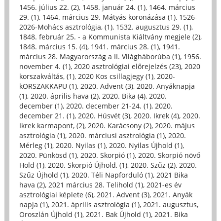
1456. július 22. (2)
,
1458. január 24. (1)
,
1464. március
29. (1)
,
1464. március 29. Mátyás koronázása (1)
,
1526-
2026-Mohács asztrológia, (1)
,
1532. augusztus 29. (1)
,
1848. február 25. - a Kommunista Kiáltvány megjele (2)
,
1848. március 15. (4)
,
1941. március 28. (1)
,
1941.
március 28. Magyarország a II. Világháborúba (1)
,
1956.
november 4. (1)
,
2020 asztrológiai előrejelzés (23)
,
2020
korszakváltás, (1)
,
2020 Kos csillagjegy (1)
,
2020-
kORSZAKKAPU (1)
,
2020. Advent (3)
,
2020. Anyáknapja
(1)
,
2020. április hava (2)
,
2020. Bika (4)
,
2020.
december (1)
,
2020. december 21-24. (1)
,
2020.
december 21. (1)
,
2020. Húsvét (3)
,
2020. Ikrek (4)
,
2020.
Ikrek karmapont, (2)
,
2020. Karácsony (2)
,
2020. május
asztrológia (1)
,
2020. márciusi asztrológia (1)
,
2020.
Mérleg (1)
,
2020. Nyilas (1)
,
2020. Nyilas Újhold (1)
,
2020. Pünkösd (1)
,
2020. Skorpió (1)
,
2020. Skorpió növő
Hold (1)
,
2020. Skorpió Újhold, (1)
,
2020. Szűz (2)
,
2020.
Szűz Újhold (1)
,
2020. Téli Napforduló (1)
,
2021 Bika
hava (2)
,
2021 március 28. Telihold (1)
,
2021-es év
asztrológiai képlete (6)
,
2021. Advent (3)
,
2021. Anyák
napja (1)
,
2021. április asztrológia (1)
,
2021. augusztus,
Oroszlán Újhold (1)
,
2021. Bak Újhold (1)
,
2021. Bika