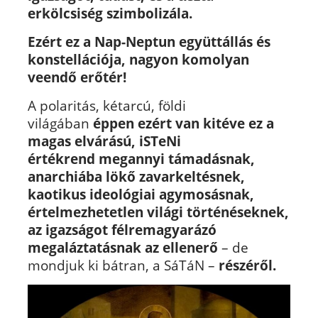
erkölcsiség szimbolizála.
Ezért
ez a Nap-Neptun együttállás és
konstellációja
, nagyon komolyan
veendő erőtér!
A polaritás, kétarcú, földi
világában
éppen ezért van kitéve ez a
magas elvárású, iSTeNi
értékrend megannyi támadásnak,
anarchiába lökő zavarkeltésnek,
kaotikus ideológiai agymosásnak,
értelmezhetetlen világi történéseknek,
az igazságot félremagyarázó
megaláztatásnak az ellenerő
– de
mondjuk ki bátran, a SáTáN –
részéről.