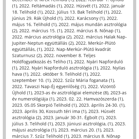
(1)
,
2022. Feltámadás (1)
,
2022. Húsvét (1)
,
2022. január
18. Telihold (1)
,
2022. Július 13. Bak Telihold (1)
,
2022.
június 29. Rák Újhold (1)
,
2022. Karácsony (1)
,
2022.
május 16. Telihold (1)
,
2022. május mundán asztrológia
(2)
,
2022. március 15. (1)
,
2022. március 8. Nőnap (1)
,
2022. március asztrológia (2)
,
2022. március Halak Nap-
Jupiter-Neptun együttállás (2)
,
2022. Merkúr-Plútó
együttállás, (1)
,
2022. Nap-Merkúr-Plútó kvadrát
Szaturnusz (2)
,
2022. november 8. Teljes
Holdfogyatkozás és Teliho (1)
,
2022. Nyári Napforduló
(1)
,
2022. Nyári Napforduló asztrológia (1)
,
2022. Nyilas
hava (1)
,
2022. október 9. Telihold (1)
,
2022.
szeptember 10. (1)
,
2022. Szűz Mária foganata (1)
,
2022. Tavaszi Nap-Éj egyenlőség (1)
,
2022. Vízöntő
Újhold (1)
,
2023-as év asztrológiai elemzése (8)
,
2023-as
év numerológiája (1)
,
2023. 02. 22. Hamvazószerda (1)
,
2023. 05.05 Skorpió Telihold (1)
,
2023. április 24-30. (1)
,
2023. április 30, Kossuth téri ima (1)
,
2023. Húsvét
asztrológia (2)
,
2023. január 30-31. Égbolt (1)
,
2023.
július 3. Telihold (1)
,
2023. Júniusi asztrológia, (1)
,
2023.
májusi asztrológia (1)
,
2023. március 20. (1)
,
2023.
március 7. Szűz Telihold (1)
,
2023. március 8. Nőnap