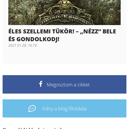
ÉLES SZELLEMI TÜKÖR! – „NÉZZ” BELE
ÉS GONDOLKODJ!
2021.01.28. 16:10
Megosztom a cikket
Irány a blog főoldala