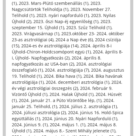
(1)
,
2023. Mars-Plútó szembenállás (1)
,
2023.
Nagycsütörtök Teliholdja (1)
,
2023. November 27.
Telihold (1)
,
2023. nyári napforduló (1)
,
2023. Nyilas
Újhold (2)
,
2023. őszi Nap-éj egyenlőség (1)
,
2023.
szeptember 15. Újhold (1)
,
2023. Szűz Telihold (1)
,
2023. Virágvasárnap (1)
,
2023.október 23- 2024. október
23-as asztrológiai (4)
,
2024 a Nap éve (6)
,
2024 csíziója
(15)
,
2024-es év asztrológiája (14)
,
2024. április 8-i
Újhold-Chiron-Holdcsomópont együ (1)
,
2024. április 8-
i, Újhold- Napfogyatkozás (2)
,
2024. április 8.
napfogyatkozás az USA-ban (2)
,
2024. asztrológiai
összefoglaló (1)
,
2024. asztrológiája (7)
,
2024. augusztus
19. Telihold (1)
,
2024. Bika hava (1)
,
2024. Bika havának
asztrológiája (1)
,
2024. decemberi asztrológia (1)
,
2024.
év végi asztrológiai összegzés (2)
,
2024. február 9.
Vízöntő Újhold (1)
,
2024. Halak Újhold (1)
,
2024. Húsvét
(1)
,
2024. január 21. a Púto Vízöntőbe lép, (1)
,
2024.
január 25. Telihold, (1)
,
2024. Július 2. asztrológia (1)
,
2024. júliusi asztrológia (2)
,
2024. június 16. Hold-Spica
együttállás (1)
,
2024. Június 20. Nyári Napforduló (1)
,
2024. Június 9. (1)
,
2024. május 1. (1)
,
2024. május 8.
Újhold (1)
,
2024. május 8.- Szent Mihály jelenete (1)
,