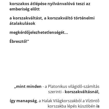
korszakos átlépése
nyilvánvalóvá teszi az
emberiség előtt
a korszakváltást, a korszakváltó történelmi
átalakulások
megkérdőjelezhetetlenségét...
Ébresztő!"
„mint minden
- a Platonikus világidő-számítás
szerinti -
korszakváltásnál,
így manapság
, a Halak Világkorszakból a Vízöntő
korszakba lépés küszöbén
is