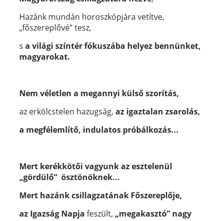
Hazánk mundán horoszkópjára vetítve,
„főszereplővé” tesz,
s
a világi színtér fókuszába helyez bennünket,
magyarokat.
Nem véletlen a megannyi külső szorítás,
az erkölcstelen hazugság,
az igaztalan zsarolás,
a megfélemlítő, indulatos próbálkozás...
Mert kerékkötői vagyunk az esztelenül
„gördülő” ösztönöknek...
Mert hazánk csillagzatának Főszereplője,
az Igazság Napja
feszült,
„megakasztó” nagy