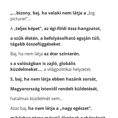
„...bizony, baj, ha valaki nem látja
a
„big
picturet”...
A „
teljes képet”, az égi-földi össz-hangzatot,
a szűk életén, a befolyásolható egoján túli,
tágabb összefüggéseket
.
Baj, ha nem látja
az éter színterén
,
s a valóságban is zajló, globális
küzdelmeket...
, a világpolitikai helyzetet.
S, baj, ha nem látja ebben hazánk sorsát,
Magyarország Istentől rendelt küldetését,
hatalmas küzdelmét sem...
Azaz baj,
ha nem látja a „nagy egészet”,
miközben törpe méretű életének nehézségeit,