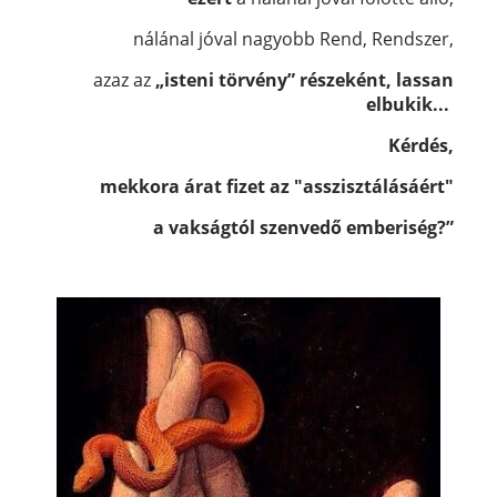
nálánal jóval nagyobb Rend, Rendszer,
azaz az
„isteni törvény” részeként, lassan
elbukik...
Kérdés,
mekkora árat fizet az "asszisztálásáért"
a vakságtól szenvedő emberiség?”