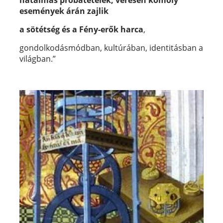
hatalmas próbatételek, véresen komoly
események árán zajlik
a sötétség és a Fény-erők harca
,
gondolkodásmódban, kultúrában, identitásban a
világban.”