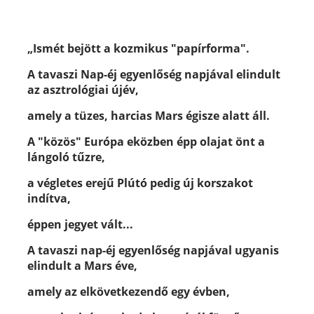
„Ismét bejött a kozmikus "papírforma".
A tavaszi Nap-éj egyenlőség napjával
elindult
az asztrológiai újév,
amely a tüzes, harcias Mars égisze alatt áll.
A "közös" Európa eközben épp olajat önt a
lángoló tűzre,
a végletes erejű Plútó pedig új korszakot
indítva,
éppen jegyet vált...
A tavaszi nap-éj egyenlőség napjával ugyanis
elindult a Mars éve,
amely az elkövetkezendő egy évben,