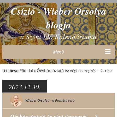
Csízió - Wieber Orsolya
blogja
a Szent Idő Kalendáriuma
Menü
Itt jársz:
Főoldal
»
Óévbúcsúztató év végi összegzés - 2. rész
2023.12.30.
Wieber Orsolya - a Planétás-író
Óévbúcsúztató év végi összegzés - 2.