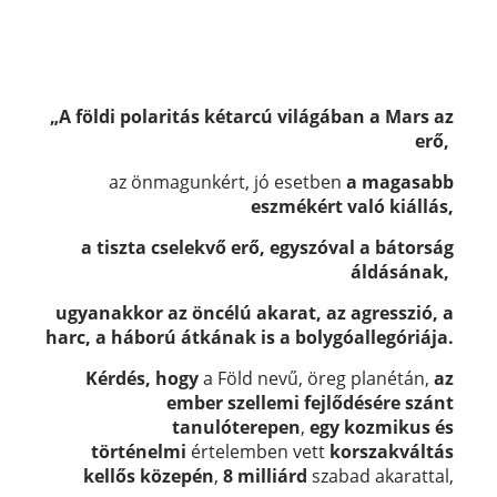
„A földi polaritás kétarcú világában a Mars az
erő,
az önmagunkért, jó esetben
a magasabb
eszmékért való kiállás,
a tiszta cselekvő erő, egyszóval a bátorság
áldásának,
ugyanakkor az öncélú akarat, az agresszió, a
harc, a háború átkának is a bolygóallegóriája.
Kérdés,
hogy
a Föld nevű, öreg planétán,
az
ember szellemi fejlődésére szánt
tanulóterepen
,
egy kozmikus és
történelmi
értelemben vett
korszakváltás
kellős közepén
,
8 milliárd
szabad akarattal,