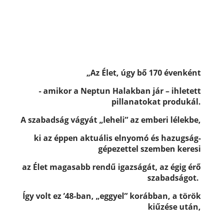
„Az Élet, úgy bő 170 évenként
- amikor a Neptun Halakban jár – ihletett
pillanatokat produkál.
A szabadság vágyát „leheli” az emberi lélekbe,
ki az éppen aktuális elnyomó és hazugság-
gépezettel szemben keresi
az Élet magasabb rendű igazságát, az égig érő
szabadságot.
Így volt ez ’48-ban, „eggyel” korábban, a török
kiűzése után,