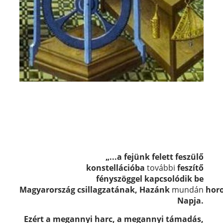
„...a fejünk felett feszülő
konstellációba
további
feszítő
fényszöggel
kapcsolódik be
Magyarország
csillagzatának,
Hazánk
mundán
hor
Napja.
Ezért a megannyi harc, a megannyi támadás,