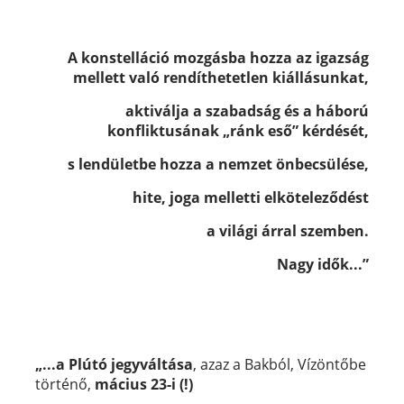
A konstelláció mozgásba hozza az igazság
mellett való rendíthetetlen kiállásunkat,
aktiválja a szabadság és a háború
konfliktusának „ránk eső” kérdését,
s lendületbe hozza a nemzet önbecsülése,
hite, joga melletti elköteleződést
a világi árral szemben.
Nagy idők...”
„...a Plútó
jegyváltása
, azaz a Bakból, Vízöntőbe
történő,
mácius 23-i (!)