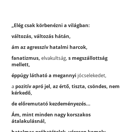
„Elég csak körbenézni a világban:
változás, változás hátán,
ám az agresszív hatalmi harcok,
fanatizmus,
elvakultság,
s megszállottság
mellett,
éppúgy látható a megannyi
jócselekedet,
a
pozitív apró jel, az értő, tiszta, csöndes, nem
kérkedő,
de előremutató kezdeményezés...
Ám, mint minden nagy korszakos
átalakulásnál,