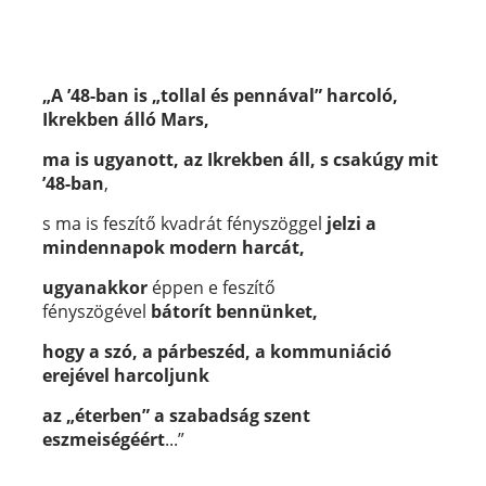
„A ’48-ban is „tollal és pennával” harcoló,
Ikrekben álló Mars,
ma is ugyanott, az Ikrekben áll, s csakúgy mit
’48-ban
,
s ma is feszítő kvadrát fényszöggel
jelzi a
mindennapok modern harcát,
ugyanakkor
éppen e feszítő
fényszögével
bátorít bennünket,
hogy a szó, a párbeszéd, a kommuniáció
erejével harcoljunk
az „éterben” a szabadság szent
eszmeiségéért
...”