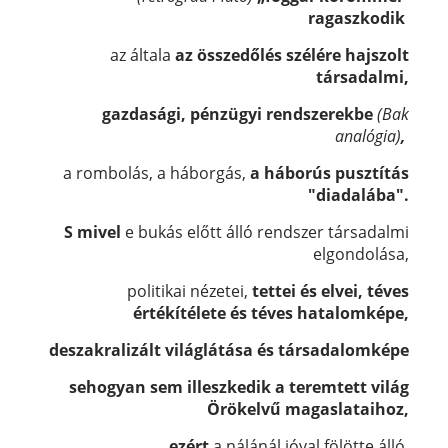
ragaszkodik
az általa
az összedőlés szélére hajszolt
társadalmi,
gazdasági, pénzügyi rendszerekbe
(Bak
analógia)
,
a rombolás, a háborgás,
a háborús pusztítás
"diadalába".
S mivel
e bukás előtt álló rendszer társadalmi
elgondolása,
politikai nézetei,
tettei és elvei, téves
értékítélete és téves hatalomképe,
deszakralizált világlátása és társadalomképe
sehogyan sem illeszkedik a teremtett világ
Örökelvű magaslataihoz,
ezért
a nálánál jóval fölötte álló,