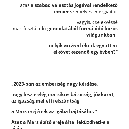
azaz
a szabad választás jogával rendelkező
ember
személyes energiáiból
vagyis, cselekvéssé
manifesztálódó
gondolatából formálódó közös
világunkban
,
melyik arcával élünk együtt az
elkövetkezendő egy évben?”
„2023-ban az emberiség nagy kérdése
,
hogy lesz-e elég marsikus bátorság, jóakarat,
az igazság melletti elszántság
a Mars erejének az igába hajtásához?
Azaz a Mars építő ereje által leküzdheti-e a
világ