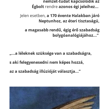
nemzet-tudat kapcsolódik az
Égbolt
rendre
azonos égi jeleihez...
Jelen esetben,
a 170 évente Halakban járó
Neptunhoz,
az
éteri tisztaságú,
a magasabb rendű,
égig érő szabadság
bolygóanalógiájához...”
„...a léleknek szüksége van a szabadságra,
s aki felegyenesedni nem képes hozzá,
az a szabadság illúzióját választja...”