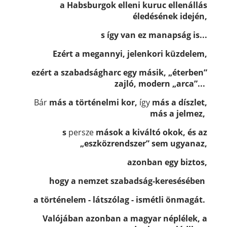
a Habsburgok elleni kuruc ellenállás
éledésének idején,
s így van ez manapság is...
Ezért a megannyi, jelenkori küzdelem,
ezért a szabadságharc egy másik, „éterben”
zajló, modern „arca”...
Bár
más a történelmi kor,
így
más
a díszlet,
más
a jelmez,
s
persze
mások a kiváltó okok, és az
„eszközrendszer”
sem ugyanaz,
azonban
egy biztos,
hogy a nemzet szabadság-keresésében
a történelem - látszólag - ismétli önmagát.
Valójában azonban a magyar néplélek, a