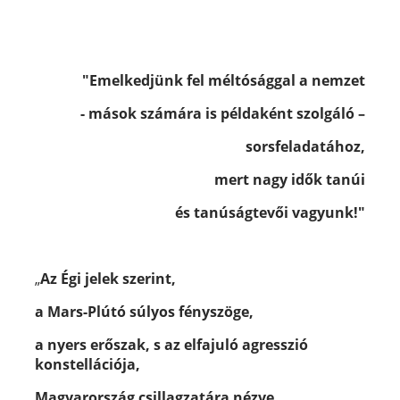
"Emelkedjünk fel méltósággal a nemzet
- mások számára is példaként szolgáló –
sorsfeladatához,
mert nagy idők tanúi
és tanúságtevői vagyunk!"
„
Az Égi jelek szerint,
a Mars-Plútó súlyos
fényszöge,
a nyers erőszak, s az elfajuló agresszió
konstellációja,
Magyarország csillagzatára nézve
,