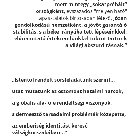
mert mintegy „sokatpróbált”
országként,
évszázados "mélyen ható"
tapasztalatok birtokában létező,
józan
gondolkodású nemzetként, a jövőt garantáló
stabilitás, s a béke irányába tett lépéseinkkel,
előremutató értékrendünkkel tükröt tartunk
a világi abszurditásnak.”
„Istentől rendelt sorsfeladatunk szerint...
utat mutatunk az eszement hatalmi harcok,
a globális alá-fölé rendeltségi viszonyok,
s dermesztő társadalmi problémák közepette,
az emberiség identitást kereső
válságkorszakában...”