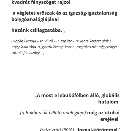
kvadrát fényszöget rajzol
a végletes erőszak és az igazság-igaztalanság
bolygóanalógiájával
hazánk csillagzatába.
„
(Hazánk Napja – Tr. Plútó - Tr. Jupiter – Tr. Mars kereszt alakú,
nagy kvadrátja, a „gördülékeny” körbe „megakasztó” négyszöget
rajzoló fényszöge ...)
„A most e lebukófélben álló, globális
hatalom
(a Bakban álló Plútó analógiája)
még az utolsó
erejével
(retrográd Plútó)
„foggal-körömmel”