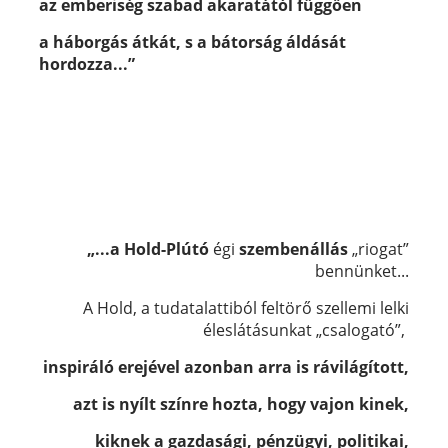
az emberiség szabad akaratától függően
a háborgás átkát, s a bátorság áldását
hordozza...”
„...a Hold-Plútó
égi
szembenállás
„riogat”
bennünket...
A Hold, a tudatalattiból feltörő szellemi lelki
éleslátásunkat „csalogató”,
inspiráló erejével azonban arra is rávilágított,
azt is nyílt színre hozta, hogy vajon kinek,
kiknek a gazdasági, pénzügyi, politikai,