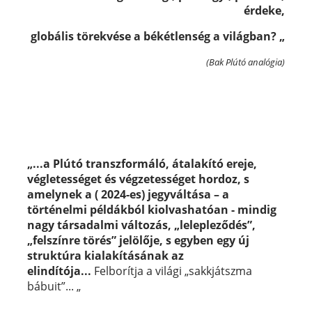
érdeke,
globális törekvése a békétlenség a világban?
„
(Bak Plútó analógia)
„...a Plútó transzformáló, átalakító ereje,
végletességet és végzetességet hordoz, s
amelynek a ( 2024-es) jegyváltása – a
történelmi példákból kiolvashatóan - mindig
nagy társadalmi változás, „lelepleződés”,
„felszínre törés” jelölője, s egyben egy új
struktúra kialakításának az
elindítója...
Felborítja a világi „sakkjátszma
bábuit”... „