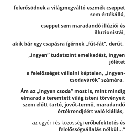
felerősödnek a világmegváltó eszmék cseppet
sem értékálló,
cseppet sem maradandó illúziói és
illuzionistái,
akik bár egy csapásra ígérnek „fűt-fát”,
derűt,
„ingyen” tudatszint emelkedést, ingyen
jólétet
a felelősséget vállalni képtelen,
„ingyen-
csodavárók” számára.
Ám az „ingyen csoda” most is,
mint mindig
elmarad a
teremtett világ isteni törvényeit
szem előtt tartó, jövőt-termő, maradandó
értékrendjéért való kiállás,
az
egyéni és közösségi
erőbefektetés és
felelősségvállalás nélkül...”