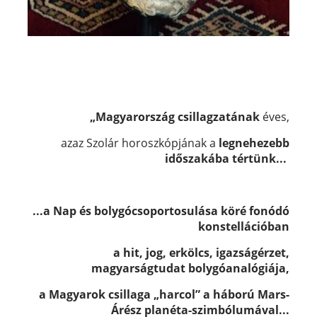
„Magyarország csillagzatának
éves,
azaz Szolár horoszkópjának a
legnehezebb
időszakába tértünk...
...a Nap és bolygócsoportosulása köré fonódó
konstellációban
a hit, jog, erkölcs, igazságérzet,
magyarságtudat bolygóanalógiája,
a Magyarok csillaga „harcol” a háború Mars-
Árész planéta-szimbólumával...