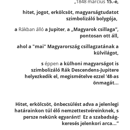
„1848 március
15.-e,
hitet, jogot, erkölcsöt, magyarságtudatot
szimbolizáló bolygója,
a
Rákban álló
a Jupiter
,
a „Magyarok csillaga”,
pontosan ott áll,
ahol a "mai" Magyarország
csillagzatának a
külvilágot,
s
éppen
a
külhoni magyarságot is
szimbolizáló
Rák Descendens-Jupitere
helyezkedik el, megismételve ezzel ’48-as
önmagát...
Hitet, erkölcsöt, önbecsülést adva a jelenlegi
határainkon túl élő nemzettestvéreinknek, s
persze nekünk egyaránt! Ez a szabadság-
keresés jelenkori arca...”