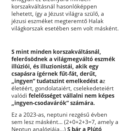
korszakváltásnál hasonlóképpen
lehetett, így a Jézust világra szülő, a
jézusi eszméket megteremtő Halak
világkorszak esetében sem volt másként.
S mint minden korszakváltásnál,
felerősödnek a világmegváltó eszmék
illúziói, és illuzionistái, akik egy
csapásra ígérnek fűt-fát, derűt,
„ingyen” tudatszint emelkedést a
z
életéért, gondolataiért, cselekedeteiért
valódi
felelősséget vállalni nem képes
„ingyen-csodavárók” számára.
Ez a 2023-as, neptuni rezgésű évben
sem lesz másként... (2+0+2+3=7, amely a
Neptun analógiája...)
S bár a Plútó