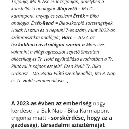
Trigonja, Mo R. Asc-és Ic trigonján,
amelyben a
konstelláció analógiái:
Alapvető
= Mo IC-
karmapont, anyagi és szellemi
Érték
= Bika
analógia, Érték-
Rend
= Bika-skorpió sorstengelyek,
Halak Neptun és a neptuni 7-es szám, mint 2023-as
számmisztikai analógiái,
Harc
= 2023. az
ősi
kaldeusi asztrológiai szerint a
Mars éve,
valamint a világi agressziót sejtető Sheratan
állócsillag és Tr. Hold együttállása kvadrátban a Tr.
Plútóval is sajnos ezt jelzi. Ezen kívül: Tr. Bika
Uránusz – Mo. Radix Plútó szembenállás, Mo R. Nap
és Tr. Hold szembenállása...)
A 2023-as évben az emberiség
nagy
kérdése - a Bak Nap - Bika Karmapont
trigonja miatt -
sorskérdése,
hogy az a
gazdasági, társadalmi szisztémáját