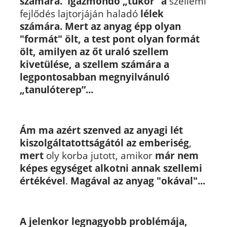
számára. Igazmondó „tükör” a
szellemi
fejlődés lajtorjáján haladó
lélek
számára. Mert az anyag épp olyan
"formát" ölt, a test pont olyan formát
ölt, amilyen az őt uraló szellem
kivetülése,
a szellem számára a
legpontosabban megnyilvánuló
„tanulóterep”...
Ám ma azért szenved az anyagi lét
kiszolgáltatottságától az emberiség
,
mert
oly korba jutott, amikor
már nem
képes egységet alkotni annak szellemi
értékével
.
Magával az anyag "okával"...
A jelenkor legnagyobb problémája,