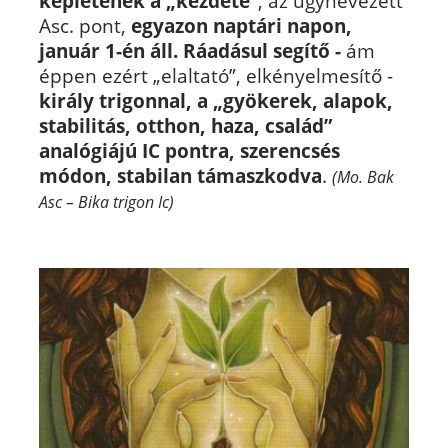
képletének a „kezdete”
, az úgynevezett
Asc. pont,
egyazon naptári napon,
január 1-én áll.
Ráadásul segítő -
ám
éppen ezért „elaltató”, elkényelmesítő -
király trigonnal, a „gyökerek, alapok,
stabilitás, otthon, haza, család”
analógiájú IC pontra, szerencsés
módon, stabilan támaszkodva
.
(Mo. Bak
Asc – Bika trigon Ic)