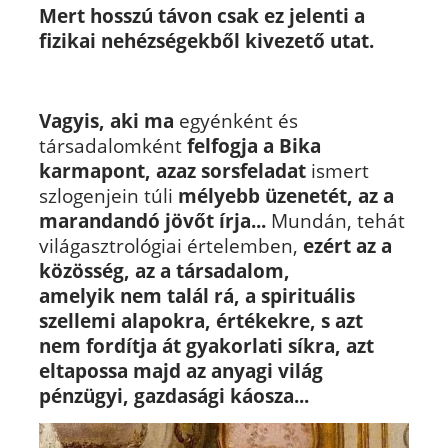
Mert hosszú távon csak ez jelenti a
fizikai nehézségekből kivezető utat.
Vagyis, aki ma
egyénként és
társadalomként
felfogja a Bika
karmapont, azaz sorsfeladat
ismert
szlogenjein túli
mélyebb üzenetét, az a
marandandó jövőt írja...
Mundán, tehát
világasztrológiai értelemben,
ezért az a
közösség, az a társadalom,
amelyik nem talál rá, a spirituális
szellemi alapokra, értékekre, s azt
nem fordítja át gyakorlati síkra, azt
eltapossa majd az anyagi világ
pénzügyi, gazdasági káosza...