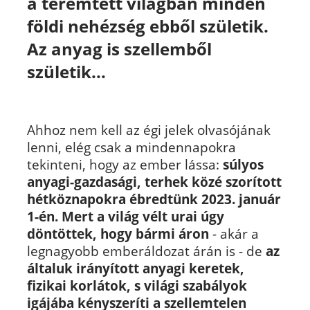
a teremtett világban minden
földi nehézség ebből születik.
Az anyag is szellemből
születik...
Ahhoz nem kell az égi jelek olvasójának
lenni, elég csak a mindennapokra
tekinteni, hogy az ember lássa:
súlyos
anyagi-gazdasági, terhek közé szorított
hétköznapokra ébredtünk 2023. január
1-én. Mert a világ vélt urai úgy
döntöttek, hogy bármi áron
- akár a
legnagyobb emberáldozat árán is - de
az
általuk irányított anyagi keretek,
fizikai korlátok, s világi szabályok
igájába kényszeríti a szellemtelen