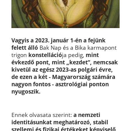
Vagyis a 2023. január 1-én
a fejünk
felett álló
Bak Nap és a Bika karmapont
trigon
konstelláció
ja pedig,
mint
évkezdő
pont, mint „kezdet”, nemcsak
kivetül az egész 2023-as polgári évre,
de ezen a két - Magyarország számára
nagyon fontos - asztrológiai ponton
nyugoszik.
Ennek olvasata szerint:
a nemzeti
identitásunkat meghatározó, stabil
szellemi és fizikai értékeket képviselő