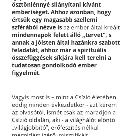
ösztönlénnyé silányítani kívánt
emberiséget. Ahhoz azonban, hogy
értsük egy magasabb szellemi
szférából nézve is
az ember által kreált
mindennapok felett álló „tervet”, s
annak a Jóisten által hazánkra szabott
feladatát, ahhoz már a spirituális
összefüggések síkjára kell terelni a
tudatosan gondolkodó ember
figyelmét
.
Vagyis most is – mint a Csízió életében
eddig minden évkezdetkor - azt kérem
az olvasótól, ismét csak az maradjon a
Csízió oldalán, aki - a világhálót elöntő
„világjobbító”, erőfeszítés nélkül
megoldást ígérő, misztifikált