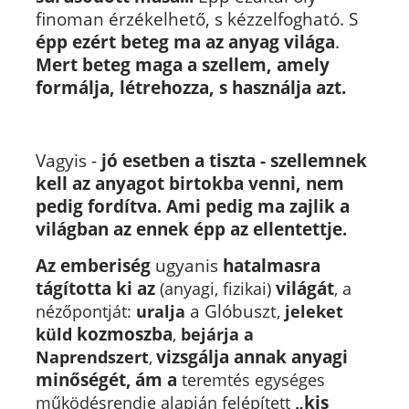
finoman érzékelhető, s kézzelfogható. S
épp ezért beteg ma az anyag világa
.
Mert beteg maga a szellem, amely
formálja, létrehozza, s használja azt.
Vagyis -
jó esetben a tiszta - szellemnek
kell az anyagot birtokba venni, nem
pedig fordítva
Ami pedig ma zajlik a
.
világban az ennek épp az ellentettje.
Az emberiség
ugyanis
hatalmasra
tágította ki az
világát
(anyagi, fizikai)
, a
a Glóbuszt
nézőpontját:
uralja
,
jeleket
kozmoszba
küld
,
bejárja a
vizsgálja annak anyagi
Naprendszert
,
minőségét,
ám
a
teremtés egységes
„
kis
működésrendje alapján felépített