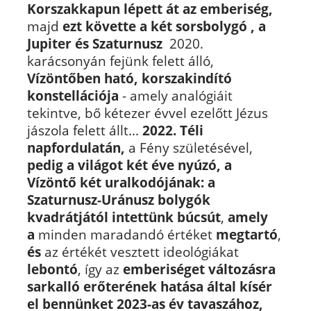
Korszakkapun lépett át az emberiség,
majd
ezt követte a két sorsbolygó , a
Jupiter és Szaturnusz
2020.
karácsonyán fejünk felett álló,
Vízöntőben ható, korszakindító
konstellációja
- amely analógiáit
tekintve, bő kétezer évvel ezelőtt Jézus
jászola felett állt...
2022. Téli
napfordulatán,
a Fény születésével,
pedig a világot két éve nyúzó, a
Vízöntő két uralkodójának: a
Szaturnusz-Uránusz bolygók
kvadrátjától intettünk búcsút
,
amely
a
minden maradandó értéket
megtartó
,
és
az értékét vesztett ideológiákat
lebontó
, így az
emberiséget változásra
sarkalló erőterének hatása által kísér
el bennünket 2023-as év tavaszához,