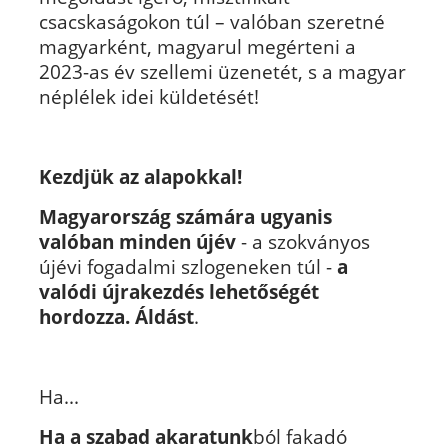
csacskaságokon túl – valóban szeretné
magyarként, magyarul megérteni a
2023-as év szellemi üzenetét, s a magyar
néplélek idei küldetését!
Kezdjük az alapokkal!
Magyarország számára ugyanis
valóban minden újév
- a szokványos
újévi fogadalmi szlogeneken túl -
a
valódi újrakezdés lehetőségét
hordozza. Áldást
.
Ha...
Ha
a szabad akaratunk
ból fakadó