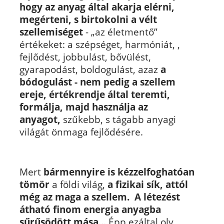
hogy
az anyag által akarja elérni,
megérteni, s birtokolni a vélt
szellemiséget
- „az életmentő”
értékeket: a szépséget, harmóniát, ,
fejlődést, jobbulást, bővülést,
gyarapodást, boldogulást, azaz
a
bódogulást - nem pedig a szellem
ereje, értékrendje által teremti,
formálja, majd használja az
anyagot,
szűkebb, s tágabb anyagi
világát önmaga fejlődésére.
Mert
bármennyire is kézzelfoghatóan
tömör
a földi világ,
a fizikai sík, attól
még az maga a szellem. A létezést
átható finom energia anyagba
sűrűsödött mása...
Épp ezáltal oly