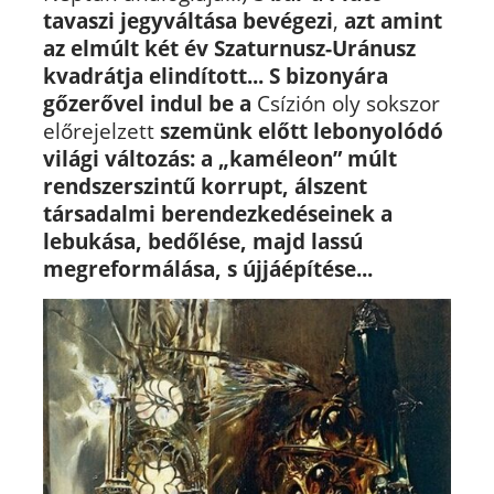
tavaszi jegyváltása bevégezi
,
azt amint
az elmúlt két év Szaturnusz-Uránusz
kvadrátja elindított... S bizonyára
gőzerővel indul be
a
Csízión oly sokszor
előrejelzett
szemünk előtt lebonyolódó
világi változás: a „kaméleon” múlt
rendszerszintű korrupt, álszent
társadalmi berendezkedéseinek a
lebukása, bedőlése, majd lassú
megreformálása, s újjáépítése...