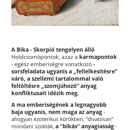
A Bika - Skorpió tengelyen álló
Holdcsomópontok, azaz a
karmapontok
- egész emberiségre vonatkozó
-
sorsfeladata ugyanis a „fellelkesítésre”
váró, a szellemi tartalommal való
feltöltésre „szomjúhozó” anyag
konfliktusait idézik meg.
A ma emberiségének a legnagyobb
baja ugyanis, nem maga az anyag
-
ahogyan ezoterikus körökben, "divatosan"
a "bikás" anyagiasság
mondani szokták,
-