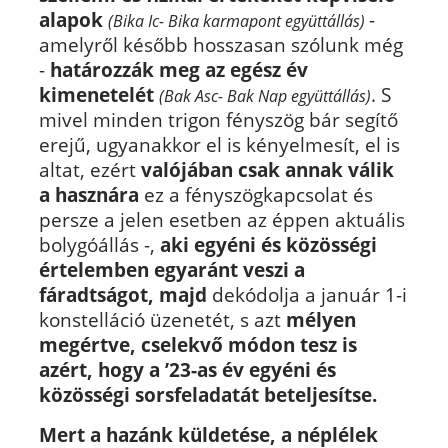
alapok
-
(Bika Ic- Bika karmapont együttállás)
amelyről később hosszasan szólunk még
-
határozzák meg az egész év
kimenetelét
. S
(Bak Asc- Bak Nap együttállás)
mivel minden trigon fényszög bár segítő
erejű, ugyanakkor el is kényelmesít, el is
altat, ezért
valójában csak annak válik
a hasznára
ez a fényszögkapcsolat és
persze a jelen esetben az éppen aktuális
bolygóállás -,
aki egyéni és közösségi
értelemben egyaránt veszi a
fáradtságot, majd
dekódolja a január 1-i
konstelláció üzenetét, s azt
mélyen
megértve, cselekvő módon tesz is
azért, hogy a ’23-as év egyéni és
közösségi sorsfeladatát beteljesítse.
Mert a hazánk küldetése, a néplélek