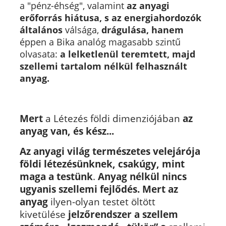
a "pénz-éhség", valamint
az anyagi
erőforrás hiátusa,
s az energiahordozók
általános
válsága,
drágulása,
hanem
éppen a Bika
analóg
magasabb szintű
olvasata:
a lelketlenül teremtett, majd
szellemi tartalom nélkül felhasznált
anyag.
Mert
a Létezés földi dimenziójában
az
anyag van, és kész...
Az anyagi világ természetes velejárója
földi létezésünknek, csakúgy, mint
maga a testünk
.
Anyag nélkül nincs
ugyanis szellemi fejlődés.
Mert az
anyag
ilyen-olyan testet öltött
kivetülése
jelzőrendszer a szellem