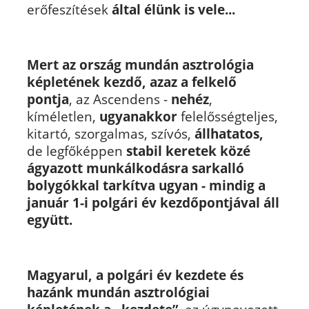
erőfeszítések
által
élünk is vele...
Mert az ország mundán asztrológia
képletének kezdő, azaz a felkelő
pontja
, az Ascendens -
nehéz
,
kíméletlen,
ugyanakkor
felelősségteljes,
kitartó, szorgalmas, szívós,
állhatatos,
de legfőképpen
stabil keretek közé
ágyazott munkálkodásra sarkalló
bolygókkal tarkítva ugyan - mindig a
január 1-i polgári év kezdőpontjával áll
együtt.
Magyarul,
a polgári év kezdete és
hazánk mundán asztrológiai