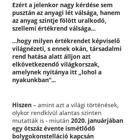
Ezért a jelenkor nagy kérdése sem
pusztán az anyagi lét válsága, hanem
az anyag szintje fölött uralkodó,
szellemi értékrend válsága...
...hogy milyen értékrendet képviselő
világnézeti, s ennek okán, társadalmi
rend hatása alatt álljon azt
elkövetkezendő világkorszak,
amelynek nyitánya itt „lohol a
nyakunkban”...
Hiszen
– amint azt a világi történések,
olykor rendkívül alantas szinten
mutatták is - miután
2020. januárjában
egy ötszáz évente ismétlődő
bolygokonstelláció kapcsán