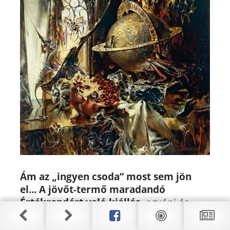
Ám az „ingyen csoda” most sem jön
el... A jövőt-termő maradandó
Értékrendért való kiállás,
egyéni és
közösségi
erőbefektetés és
felelősségvállalás nélkül most sem fog