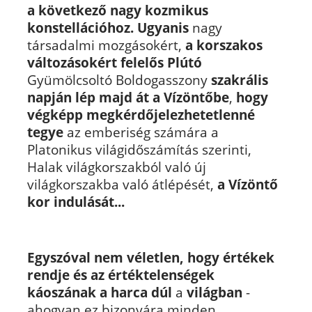
a
következő nagy kozmikus
konstellációhoz.
Ugyanis
nagy
társadalmi mozgásokért,
a korszakos
változásokért felelős Plútó
Gyümölcsoltó Boldogasszony
szakrális
napján lép majd át a Vízöntőbe
,
hogy
végképp megkérdőjelezhetetlenné
tegye
az emberiség számára a
Platonikus világidőszámítás szerinti,
Halak világkorszakból való új
világkorszakba való átlépését,
a Vízöntő
kor indulását...
Egyszóval nem véletlen,
hogy értékek
rendje és az értéktelenségek
káoszának a harca dúl
a
világban
-
ahogyan ez bizonyára minden