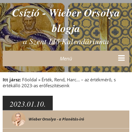
Csízió - Wieber Orsolya
blogja
a Szent Idő Kalendáriuma
Menü
Itt jársz:
Főoldal
»
Érték, Rend, Harc... – az értékmérő, s
értékálló 2023-as erőfeszítéseink
2023.01.10.
Wieber Orsolya - a Planétás-író