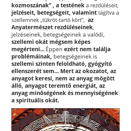
kozmoszának” , a testének
a rezdüléseit,
jelzéseit, betegségeit
,
valamint
tágítva a
,
az
szellemnek „tükröt-tartó kört”
Anyatermészet
rezdüléseinek
,
jelzéseinek, betegségeinek a valódi,
szellemi okát mégsem képes
megérteni...
Éppen
ezért nem találja
problémáinak,
betegségeinek is
szellemi szinten feloldható, gyógyító
ellenszerét sem...
Mert az okozatot, az
anyagot keresi, nem az anyag mögött
álló, anyagot teremtő energiát,
az
anyag minőségének és mennyiségének
a spirituális okát.