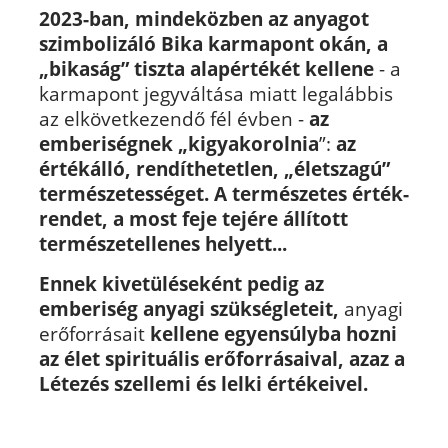
2023-ban, mindeközben az anyagot
szimbolizáló Bika karmapont okán, a
„bikaság” tiszta alapértékét kellene
- a
karmapont jegyváltása miatt legalábbis
az elkövetkezendő fél évben -
az
emberiségnek „kigyakorolnia
”:
az
értékálló, rendíthetetlen, „életszagú”
természetességet. A természetes érték-
rendet, a most feje tejére állított
természetellenes helyett...
Ennek kivetüléseként pedig az
emberiség anyagi szükségleteit,
anyagi
erőforrásait
kellene egyensúlyba hozni
az élet spirituális erőforrásaival, azaz a
Létezés szellemi és lelki értékeivel.