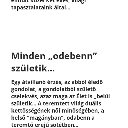
elmúlt közel két éves, világi
tapasztalataink által...
Minden „odebenn”
születik...
Egy átvillanó érzés, az abból éledő
gondolat, a gondolatból születő
cselekvés, azaz maga az Élet is „belül
születik...
A teremtett világ duális
kettősségének női minőségében, a
belső "magányban", odabenn a
teremtő erejű sötétben...