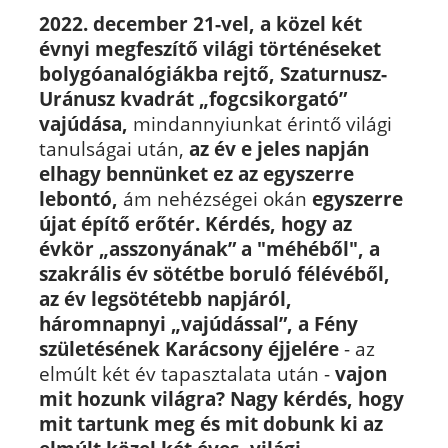
2022. december 21-vel, a közel két
évnyi megfeszítő világi történéseket
bolygóanalógiákba rejtő, Szaturnusz-
Uránusz kvadrát „fogcsikorgató”
vajúdása,
mindannyiunkat érintő világi
tanulságai után,
az év e jeles napján
elhagy bennünket ez az egyszerre
lebontó,
ám nehézségei okán
egyszerre
újat építő erőtér. Kérdés, hogy az
évkör „asszonyának” a "méhéből", a
szakrális év sötétbe boruló félévéből,
az év legsötétebb napjáról,
háromnapnyi „vajúdással”, a Fény
születésének Karácsony éjjelére
- az
elmúlt két év tapasztalata után -
vajon
mit hozunk világra?
Nagy kérdés, hogy
mit tartunk meg és mit dobunk ki az