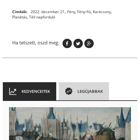
Címkék:
2022. december 21.
,
Fény
,
Fény-fiú
,
Karácsony
,
Planétás
,
Téli napforduló
Ha tetszett, oszd meg:
KEDVENCEITEK
LEGÚJABBAK