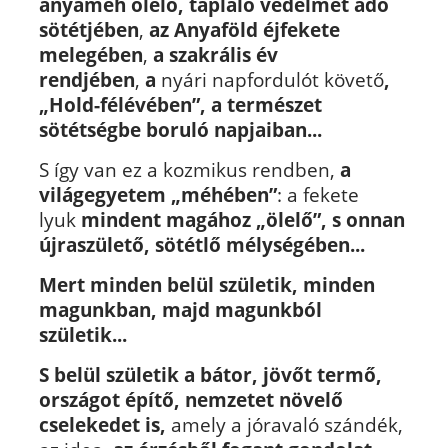
anyaméh ölelő, tápláló védelmet adó
sötétjében
,
az Anyaföld éjfekete
melegében
,
a szakrális év
rendjében
,
a
nyári napfordulót követő
,
„Hold-félévében”, a természet
sötétségbe boruló napjaiban...
S így van ez a kozmikus rendben,
a
világegyetem „méhében”
: a fekete
lyuk
mindent magához „ölelő”, s onnan
újraszülető, sötétlő mélységében...
Mert minden belül születik, minden
magunkban, majd magunkból
születik...
S belül születik a bátor, jövőt termő,
országot építő, nemzetet növelő
cselekedet is,
amely a jóravaló szándék,