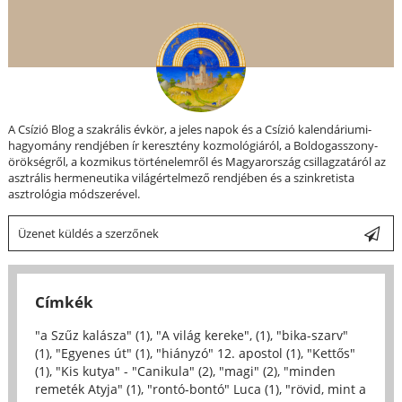
A Csízió Blog a szakrális évkör, a jeles napok és a Csízió kalendáriumi-
hagyomány rendjében ír keresztény kozmológiáról, a Boldogasszony-
örökségről, a kozmikus történelemről és Magyarország csillagzatáról az
asztrális hermeneutika világértelmező rendjében és a szinkretista
asztrológia módszerével.
Üzenet küldés a szerzőnek
Címkék
"a Szűz kalásza" (1)
,
"A világ kereke", (1)
,
"bika-szarv"
(1)
,
"Egyenes út" (1)
,
"hiányzó" 12. apostol (1)
,
"Kettős"
(1)
,
"Kis kutya" - "Canikula" (2)
,
"magi" (2)
,
"minden
remeték Atyja" (1)
,
"rontó-bontó" Luca (1)
,
"rövid, mint a