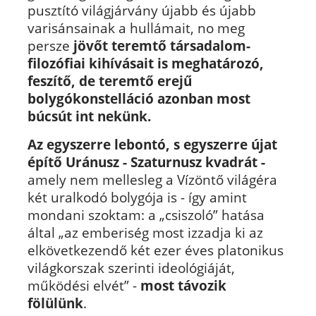
pusztító világjárvány újabb és újabb
varisánsainak a hullámait, no meg
persze
jövőt teremtő társadalom-
filozófiai kihívásait is meghatározó,
feszítő, de teremtő erejű
bolygókonstelláció azonban most
búcsút int nekünk.
Az egyszerre lebontó, s egyszerre újat
építő Uránusz - Szaturnusz kvadrát -
amely nem mellesleg a Vízöntő világéra
két uralkodó bolygója is - így amint
mondani szoktam: a „csiszoló” hatása
által „az emberiség most izzadja ki az
elkövetkezendő két ezer éves platonikus
világkorszak szerinti ideológiáját,
működési elvét” -
most távozik
fölülünk
.