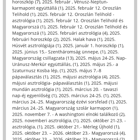
horoszkóp (7)
,
2025. február , Vénusz-Neptun-
karmapont együttállá (1)
,
2025. február 12. Oroszlán
Telihold (1)
,
2025. február 12. Oroszlán Telihold -
asztrológia (1)
,
2025. február 12. Oroszlán Telihold és
Magyarorszá (1)
,
2025. február 12. Oroszlán Telihold és
Magyarorszá (1)
,
2025. februári asztrológia (4)
,
2025.
februári horoszkóp (2)
,
2025. Halak hava (1)
,
2025.
Húsvét asztrológiája (1)
,
2025. január 1. horoszkóp (1)
,
2025. június 15.- Szentháromság ünnepe, (1)
,
2025.
Magyarország csillagzata (13)
,
2025. május 24-25. Nap-
Uránusz-Merkúr együttállás, (1)
,
2025. május 25.- a
Szaturnusz Kosba lép, (1)
,
2025. május 7.-8
pápaválasztás (1)
,
2025. májusi asztrológia (4)
,
2025.
májusi asztrológia- pápaválasztás (1)
,
2025. májusi
mundán asztrológia (1)
,
2025. március 20. - tavaszi
nap-éj egyenlőség (1)
,
2025. március 24-25. (1)
,
2025.
március 24.-25. Magyarország ézévi sorsfelad (1)
,
2025.
március 24.-25. Magyarország szolár karmapon (1)
,
2025. november 7. - A washingtoni elnöki találkozó (2)
,
2025. novemberi asztrológia, (1)
,
2025. október 21-23. -
asztrológia, (1)
,
2025. október 21.- Mérleg Újhold (1)
,
2025. október 23. – 2026. október 23.- Magyarorszá (4)
,
2025. október 23. – 2026. október 23.- Magyarorszá (2)
,