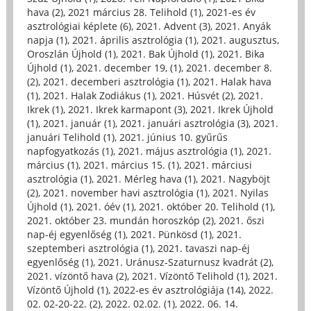
hava (2)
,
2021 március 28. Telihold (1)
,
2021-es év
asztrológiai képlete (6)
,
2021. Advent (3)
,
2021. Anyák
napja (1)
,
2021. április asztrológia (1)
,
2021. augusztus,
Oroszlán Újhold (1)
,
2021. Bak Újhold (1)
,
2021. Bika
Újhold (1)
,
2021. december 19, (1)
,
2021. december 8.
(2)
,
2021. decemberi asztrológia (1)
,
2021. Halak hava
(1)
,
2021. Halak Zodiákus (1)
,
2021. Húsvét (2)
,
2021.
Ikrek (1)
,
2021. Ikrek karmapont (3)
,
2021. Ikrek Újhold
(1)
,
2021. január (1)
,
2021. januári asztrológia (3)
,
2021.
januári Telihold (1)
,
2021. június 10. gyűrűs
napfogyatkozás (1)
,
2021. május asztrológia (1)
,
2021.
március (1)
,
2021. március 15. (1)
,
2021. márciusi
asztrológia (1)
,
2021. Mérleg hava (1)
,
2021. Nagyböjt
(2)
,
2021. november havi asztrológia (1)
,
2021. Nyilas
Újhold (1)
,
2021. óév (1)
,
2021. október 20. Telihold (1)
,
2021. október 23. mundán horoszkóp (2)
,
2021. őszi
nap-éj egyenlőség (1)
,
2021. Pünkösd (1)
,
2021.
szeptemberi asztrológia (1)
,
2021. tavaszi nap-éj
egyenlőség (1)
,
2021. Uránusz-Szaturnusz kvadrát (2)
,
2021. vízöntő hava (2)
,
2021. Vízöntő Telihold (1)
,
2021.
Vízöntő Újhold (1)
,
2022-es év asztrológiája (14)
,
2022.
02. 02-20-22. (2)
,
2022. 02.02. (1)
,
2022. 06. 14.