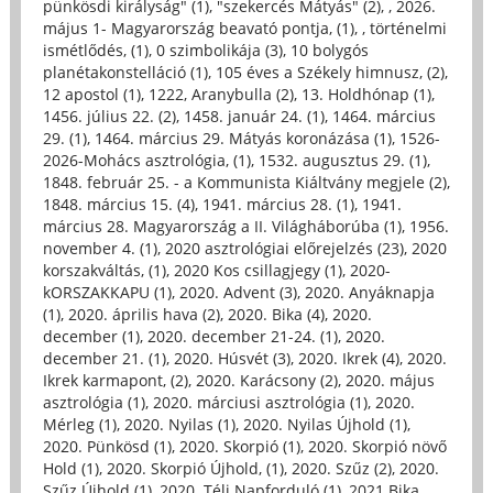
pünkösdi királyság" (1)
,
"szekercés Mátyás" (2)
,
, 2026.
május 1- Magyarország beavató pontja, (1)
,
, történelmi
ismétlődés, (1)
,
0 szimbolikája (3)
,
10 bolygós
planétakonstelláció (1)
,
105 éves a Székely himnusz, (2)
,
12 apostol (1)
,
1222, Aranybulla (2)
,
13. Holdhónap (1)
,
1456. július 22. (2)
,
1458. január 24. (1)
,
1464. március
29. (1)
,
1464. március 29. Mátyás koronázása (1)
,
1526-
2026-Mohács asztrológia, (1)
,
1532. augusztus 29. (1)
,
1848. február 25. - a Kommunista Kiáltvány megjele (2)
,
1848. március 15. (4)
,
1941. március 28. (1)
,
1941.
március 28. Magyarország a II. Világháborúba (1)
,
1956.
november 4. (1)
,
2020 asztrológiai előrejelzés (23)
,
2020
korszakváltás, (1)
,
2020 Kos csillagjegy (1)
,
2020-
kORSZAKKAPU (1)
,
2020. Advent (3)
,
2020. Anyáknapja
(1)
,
2020. április hava (2)
,
2020. Bika (4)
,
2020.
december (1)
,
2020. december 21-24. (1)
,
2020.
december 21. (1)
,
2020. Húsvét (3)
,
2020. Ikrek (4)
,
2020.
Ikrek karmapont, (2)
,
2020. Karácsony (2)
,
2020. május
asztrológia (1)
,
2020. márciusi asztrológia (1)
,
2020.
Mérleg (1)
,
2020. Nyilas (1)
,
2020. Nyilas Újhold (1)
,
2020. Pünkösd (1)
,
2020. Skorpió (1)
,
2020. Skorpió növő
Hold (1)
,
2020. Skorpió Újhold, (1)
,
2020. Szűz (2)
,
2020.
Szűz Újhold (1)
,
2020. Téli Napforduló (1)
,
2021 Bika