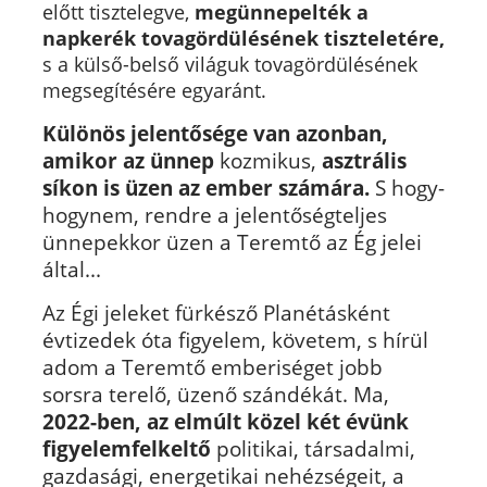
előtt tisztelegve,
megünnepelték
a
napkerék
tovagördülésének tiszteletére,
s a külső-belső világuk tovagördülésének
megsegítésére egyaránt.
Különös jelentősége van azonban,
amikor az ünnep
kozmikus,
asztrális
síkon is üzen az ember számára.
S hogy-
hogynem, rendre a jelentőségteljes
ünnepekkor üzen a Teremtő az Ég jelei
által...
Az Égi jeleket fürkésző Planétásként
évtizedek óta figyelem, követem, s hírül
adom a Teremtő emberiséget jobb
sorsra terelő, üzenő szándékát. Ma,
2022-ben, az elmúlt közel két évünk
figyelemfelkeltő
politikai, társadalmi,
gazdasági, energetikai nehézségeit, a