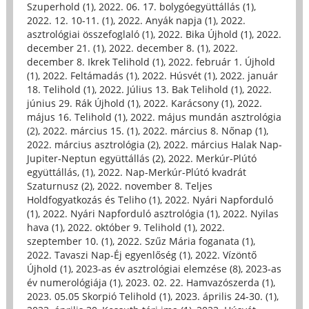
Szuperhold (1)
,
2022. 06. 17. bolygóegyüttállás (1)
,
2022. 12. 10-11. (1)
,
2022. Anyák napja (1)
,
2022.
asztrológiai összefoglaló (1)
,
2022. Bika Újhold (1)
,
2022.
december 21. (1)
,
2022. december 8. (1)
,
2022.
december 8. Ikrek Telihold (1)
,
2022. február 1. Újhold
(1)
,
2022. Feltámadás (1)
,
2022. Húsvét (1)
,
2022. január
18. Telihold (1)
,
2022. Július 13. Bak Telihold (1)
,
2022.
június 29. Rák Újhold (1)
,
2022. Karácsony (1)
,
2022.
május 16. Telihold (1)
,
2022. május mundán asztrológia
(2)
,
2022. március 15. (1)
,
2022. március 8. Nőnap (1)
,
2022. március asztrológia (2)
,
2022. március Halak Nap-
Jupiter-Neptun együttállás (2)
,
2022. Merkúr-Plútó
együttállás, (1)
,
2022. Nap-Merkúr-Plútó kvadrát
Szaturnusz (2)
,
2022. november 8. Teljes
Holdfogyatkozás és Teliho (1)
,
2022. Nyári Napforduló
(1)
,
2022. Nyári Napforduló asztrológia (1)
,
2022. Nyilas
hava (1)
,
2022. október 9. Telihold (1)
,
2022.
szeptember 10. (1)
,
2022. Szűz Mária foganata (1)
,
2022. Tavaszi Nap-Éj egyenlőség (1)
,
2022. Vízöntő
Újhold (1)
,
2023-as év asztrológiai elemzése (8)
,
2023-as
év numerológiája (1)
,
2023. 02. 22. Hamvazószerda (1)
,
2023. 05.05 Skorpió Telihold (1)
,
2023. április 24-30. (1)
,