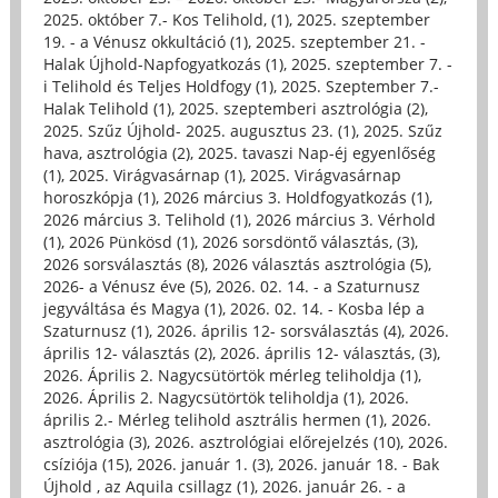
2025. október 7.- Kos Telihold, (1)
,
2025. szeptember
19. - a Vénusz okkultáció (1)
,
2025. szeptember 21. -
Halak Újhold-Napfogyatkozás (1)
,
2025. szeptember 7. -
i Telihold és Teljes Holdfogy (1)
,
2025. Szeptember 7.-
Halak Telihold (1)
,
2025. szeptemberi asztrológia (2)
,
2025. Szűz Újhold- 2025. augusztus 23. (1)
,
2025. Szűz
hava, asztrológia (2)
,
2025. tavaszi Nap-éj egyenlőség
(1)
,
2025. Virágvasárnap (1)
,
2025. Virágvasárnap
horoszkópja (1)
,
2026 március 3. Holdfogyatkozás (1)
,
2026 március 3. Telihold (1)
,
2026 március 3. Vérhold
(1)
,
2026 Pünkösd (1)
,
2026 sorsdöntő választás, (3)
,
2026 sorsválasztás (8)
,
2026 választás asztrológia (5)
,
2026- a Vénusz éve (5)
,
2026. 02. 14. - a Szaturnusz
jegyváltása és Magya (1)
,
2026. 02. 14. - Kosba lép a
Szaturnusz (1)
,
2026. április 12- sorsválasztás (4)
,
2026.
április 12- választás (2)
,
2026. április 12- választás, (3)
,
2026. Április 2. Nagycsütörtök mérleg teliholdja (1)
,
2026. Április 2. Nagycsütörtök teliholdja (1)
,
2026.
április 2.- Mérleg telihold asztrális hermen (1)
,
2026.
asztrológia (3)
,
2026. asztrológiai előrejelzés (10)
,
2026.
csíziója (15)
,
2026. január 1. (3)
,
2026. január 18. - Bak
Újhold , az Aquila csillagz (1)
,
2026. január 26. - a