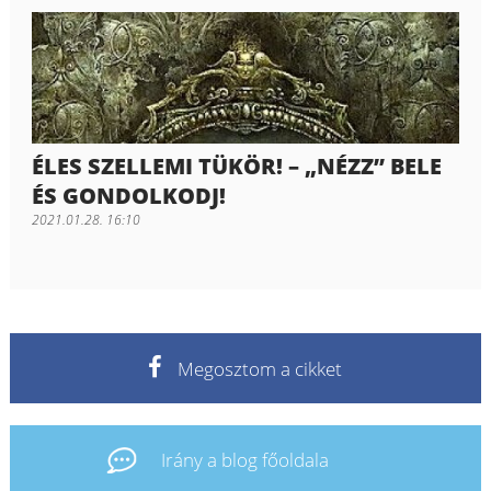
ÉLES SZELLEMI TÜKÖR! – „NÉZZ” BELE
ÉS GONDOLKODJ!
2021.01.28. 16:10
Megosztom a cikket
Irány a blog főoldala