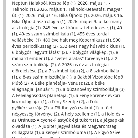
Neptun Halakból, Kosba lép (1)
,
2026. május 1. -
Telihold (1)
,
2026. május 1. Telihold-Beavatás, magyar
út, (1)
,
2026. május 16. Bika Újhold (1)
,
2026. május 16.
Bika Újhold asztrológia (1)
,
2026. május 9. új kormány-
asztrológia (1)
,
245 éve az Uránusz felfedezése, (1)
,
40
(1)
,
40-es szám szimbolikája (1)
,
455 éves tordai
vallásbéke, (1)
,
480 éve halt meg Kopernikusz (1)
,
500
éves periodikusság (2)
,
532 éves nagy húsvéti ciklus (1)
,
6 bolygós "együtt-látás" (2)
,
7 bolygós világkép, (1)
,
8
milliárd ember (1)
,
a "vetés-aratás" törvénye (1)
,
a 2
szám szimbolikája (2)
,
A 2026-os év asztrológiai
előrejelzése (2)
,
a 7 szimbolikája (2)
,
a 8 szimbolikája
(1)
,
a 8-as szám misztikája (1)
,
a Bakból Vízöntőbe lépő
Plútó (2)
,
A Béke planétája- Vénusz (2)
,
a béke
világnapja- január 1. (1)
,
a búzanövény szimbolikája (3)
,
A Felvilágosodás planétája, (1)
,
a Fény körének évköri
kozmológiája (1)
,
a Fény Szentje (2)
,
a Föld
gyökércsakrája (2)
,
a Földbolygó csakrái (1)
,
a földi
négyesség törvénye (2)
,
A hely szelleme (1)
,
a Hold és –
az Uránusz-Alcyone-Fiastyúk égi tükört (1)
,
a Jégsapkák
olvadása (1)
,
A Jupiter jegyváltása és Magyarország
csillagzata (1)
,
a kenyér szimbóluma (1)
,
A kígyó Szíve-