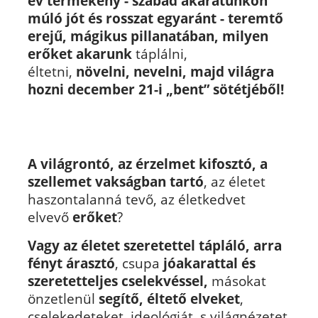
év termékeny
- szabad akaratunkon
múló jót és rosszat egyaránt - teremtő
erejű, mágikus pillanatában, milyen
erőket akarunk
táplálni,
éltetni,
növelni, nevelni, majd világra
hozni december 21-i „bent” sötétjéből!
A világrontó, az érzelmet kifosztó, a
szellemet vakságban
tartó
, az életet
haszontalanná tevő, az életkedvet
elvevő
erőket
?
Vagy az életet szeretettel tápláló, arra
fényt árasztó
, csupa
jóakarattal és
szeretetteljes cselekvéssel,
másokat
önzetlenül
segítő, éltető elveket
,
cselekedeteket, ideológiát, s világnézetet