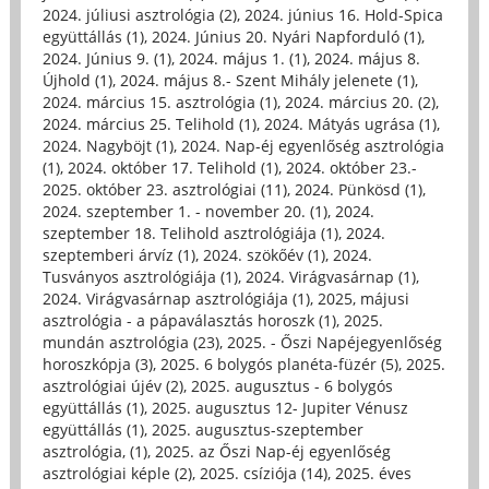
2024. júliusi asztrológia (2)
,
2024. június 16. Hold-Spica
együttállás (1)
,
2024. Június 20. Nyári Napforduló (1)
,
2024. Június 9. (1)
,
2024. május 1. (1)
,
2024. május 8.
Újhold (1)
,
2024. május 8.- Szent Mihály jelenete (1)
,
2024. március 15. asztrológia (1)
,
2024. március 20. (2)
,
2024. március 25. Telihold (1)
,
2024. Mátyás ugrása (1)
,
2024. Nagyböjt (1)
,
2024. Nap-éj egyenlőség asztrológia
(1)
,
2024. október 17. Telihold (1)
,
2024. október 23.-
2025. október 23. asztrológiai (11)
,
2024. Pünkösd (1)
,
2024. szeptember 1. - november 20. (1)
,
2024.
szeptember 18. Telihold asztrológiája (1)
,
2024.
szeptemberi árvíz (1)
,
2024. szökőév (1)
,
2024.
Tusványos asztrológiája (1)
,
2024. Virágvasárnap (1)
,
2024. Virágvasárnap asztrológiája (1)
,
2025, májusi
asztrológia - a pápaválasztás horoszk (1)
,
2025.
mundán asztrológia (23)
,
2025. - Őszi Napéjegyenlőség
horoszkópja (3)
,
2025. 6 bolygós planéta-füzér (5)
,
2025.
asztrológiai újév (2)
,
2025. augusztus - 6 bolygós
együttállás (1)
,
2025. augusztus 12- Jupiter Vénusz
együttállás (1)
,
2025. augusztus-szeptember
asztrológia, (1)
,
2025. az Őszi Nap-éj egyenlőség
asztrológiai képle (2)
,
2025. csíziója (14)
,
2025. éves