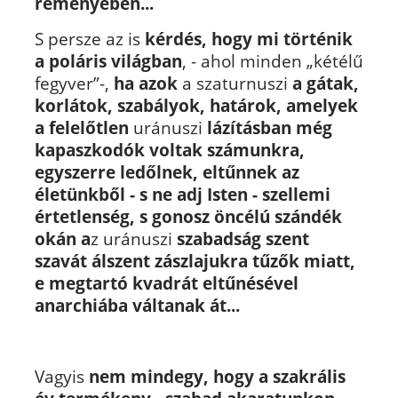
reményében...
S persze az is
kérdés, hogy mi történik
a poláris világban
, - ahol minden „kétélű
fegyver”-,
ha azok
a
szaturnuszi
a gátak,
korlátok, szabályok, határok, amelyek
a felelőtlen
uránuszi
lázításban még
kapaszkodók voltak számunkra,
egyszerre ledőlnek, eltűnnek az
életünkből
- s ne adj Isten - szellemi
értetlenség, s gonosz öncélú szándék
okán a
z uránuszi
szabadság szent
szavát álszent zászlajukra tűzők miatt,
e megtartó kvadrát eltűnésével
anarchiába váltanak át...
Vagyis
nem mindegy, hogy a szakrális