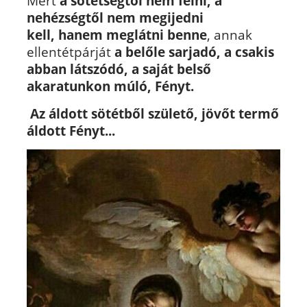
Mert
a sötétségtől nem félni,
a
nehézségtől nem megijedni
kell,
hanem meglátni benne
, annak
ellentétpárját
a belőle sarjadó, a csakis
abban látszódó, a saját belső
akaratunkon múló, Fényt.
Az áldott sötétből születő, jövőt termő
áldott Fényt...