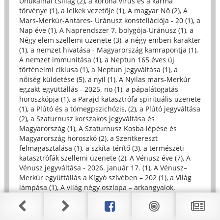
Unukalhai csillag (2)
,
a korona vírus és a karma
törvénye (1)
,
a lelkek vezetője (1)
,
A magyar Nő (2)
,
A
Mars-Merkúr-Antares- Uránusz konstellációja - 20 (1)
,
a
Nap éve (1)
,
A Naprendszer 7. bolygója-Uránusz (1)
,
a
Négy elem szellemi üzenete (3)
,
a négy emberi karakter
(1)
,
a nemzet hivatása - Magyarország kamrapontja (1)
,
A nemzet immunitása (1)
,
a Neptun 165 éves új
történelmi ciklusa (1)
,
a Neptun jegyváltása (1)
,
a
nőiség küldetése (5)
,
a nyíl (1)
,
A Nyilas mars-Merkúr
egzakt együttállás - 2025. no (1)
,
a pápalátogatás
horoszkópja (1)
,
a Parajd katasztrófa spirituális üzenete
(1)
,
a Plútó és a tömegpszichózis, (2)
,
a Plútó jegyváltása
(2)
,
a Szaturnusz korszakos jegyváltása és
Magyarország (1)
,
A Szaturnusz Kosba lépése és
Magyarország horoszkó (2)
,
a Szentkereszt
felmagasztalása (1)
,
a szkíta-térítő (3)
,
a természeti
katasztrófák szellemi üzenete (2)
,
A Vénusz éve (7)
,
A
Vénusz jegyváltása - 2026. január 17. (1)
,
A Vénusz–
Merkúr együttállás a Kígyó szívében – 202 (1)
,
a Világ
lámpása (1)
,
A világ négy oszlopa – arkangyalok,
evangélisták é (1)
,
a víz szimbóluma (1)
,
a Vízöntő Plútó
és magyar történelem (4)
,
a vízöntő szellemisége (8)
,
a
Vízöntőbe lépő Plútó horoszkópja (2)
,
Advent (5)
,