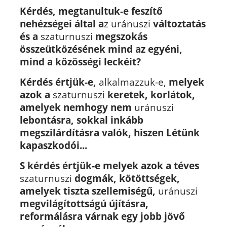
Kérdés, megtanultuk-e feszítő
nehézségei által a
z uránuszi
változtatás
és a
szaturnuszi
megszokás
összeütközésének mind az egyéni,
mind a közösségi leckéit?
Kérdés értjük-e,
alkalmazzuk-e,
melyek
azok a
szaturnuszi
keretek, korlátok,
amelyek nemhogy nem
uránuszi
lebontásra, sokkal inkább
megszilárdításra valók,
hiszen Létünk
kapaszkodói...
S kérdés értjük-e melyek azok a téves
szaturnuszi
dogmák, kötöttségek,
amelyek tiszta szellemiségű,
uránuszi
megvilágítottságú újításra,
reformálásra várnak egy jobb jövő