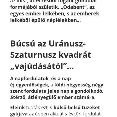
az idea,
az érzésből fogant gondolat
formájából születik. „Odabent”, az
egyes ember lelkében, s az emberek
lelkéből épülő néplélekben...
Búcsú az Uránusz-
Szaturnusz kvadrát
„vajúdásától”...
A napfordulatok, és a nap-
éj
egyenlőségek,
a f
öldi négyesség négy
szent fordulata jeles nap a gondolkodó,
átérző, átlényegülő ember számára
.
Eleink
tudták ezt, s
külső-belső tüzeket
gyújtva
az éppen aktuális évköri fordulat