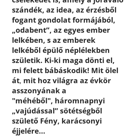
szándék, az idea, az érzésből
fogant gondolat formájából,
„odabent”, az egyes ember
lelkében, s az emberek
lelkéből épülő néplélekben
születik.
Ki-ki maga dönti el,
mi felett bábáskodik!
Mit ölel
át
,
mit hoz világra
az évkör
asszonyának a
"méhéből", háromnapnyi
„vajúdással” sötétségből
születő Fény, karácsonyi
éjjelére...