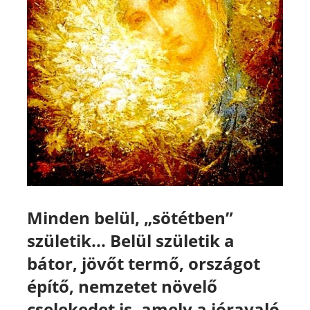
Minden belül, „sötétben”
születik... Belül születik a
bátor, jövőt termő, országot
építő, nemzetet növelő
cselekedet is,
amely a jóravaló