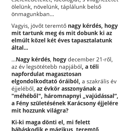
ölelünk, növelünk, táplálunk belső
önmagunkban...
Vagyis, jövőt teremtő
nagy kérdés, hogy
mit tartunk meg és mit dobunk ki az
elmúlt közel két éves tapasztalatunk
által...
...
Nagy kérdés
,
hogy
december 21-ről,
az év legsötétebb napjából
,
a téli
napfordulat magasztosan
elgondolkodtató óráiból,
a szakrális év
éjjeléből,
az évkör asszonyának a
"méhéből", háromnapnyi „vajúdással”,
a Fény születésének Karácsony éjjelére
mit hozzunk világra?
Ki-ki maga dönti el, mi felett
bábáskodik e mágikus, teremtő