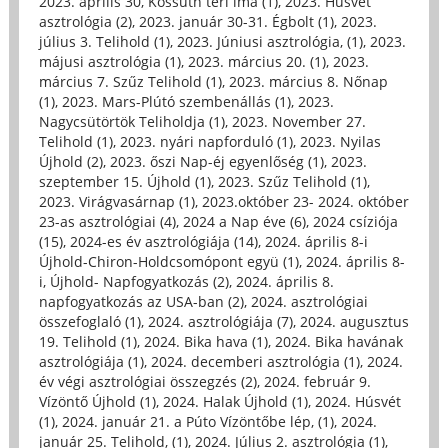
2023. április 30, Kossuth téri ima (1)
,
2023. Húsvét
asztrológia (2)
,
2023. január 30-31. Égbolt (1)
,
2023.
július 3. Telihold (1)
,
2023. Júniusi asztrológia, (1)
,
2023.
májusi asztrológia (1)
,
2023. március 20. (1)
,
2023.
március 7. Szűz Telihold (1)
,
2023. március 8. Nőnap
(1)
,
2023. Mars-Plútó szembenállás (1)
,
2023.
Nagycsütörtök Teliholdja (1)
,
2023. November 27.
Telihold (1)
,
2023. nyári napforduló (1)
,
2023. Nyilas
Újhold (2)
,
2023. őszi Nap-éj egyenlőség (1)
,
2023.
szeptember 15. Újhold (1)
,
2023. Szűz Telihold (1)
,
2023. Virágvasárnap (1)
,
2023.október 23- 2024. október
23-as asztrológiai (4)
,
2024 a Nap éve (6)
,
2024 csíziója
(15)
,
2024-es év asztrológiája (14)
,
2024. április 8-i
Újhold-Chiron-Holdcsomópont együ (1)
,
2024. április 8-
i, Újhold- Napfogyatkozás (2)
,
2024. április 8.
napfogyatkozás az USA-ban (2)
,
2024. asztrológiai
összefoglaló (1)
,
2024. asztrológiája (7)
,
2024. augusztus
19. Telihold (1)
,
2024. Bika hava (1)
,
2024. Bika havának
asztrológiája (1)
,
2024. decemberi asztrológia (1)
,
2024.
év végi asztrológiai összegzés (2)
,
2024. február 9.
Vízöntő Újhold (1)
,
2024. Halak Újhold (1)
,
2024. Húsvét
(1)
,
2024. január 21. a Púto Vízöntőbe lép, (1)
,
2024.
január 25. Telihold, (1)
,
2024. Július 2. asztrológia (1)
,