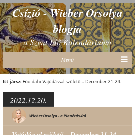
Csízió - Wieber Orsolya
blogja
a Szent Idő Kalendáriuma
Menü
Itt jársz:
Főoldal
»
Vajúdással születő... December 21-24.
2022.12.20.
Wieber Orsolya - a Planétás-író
Vajúdással születő... December 21-24.