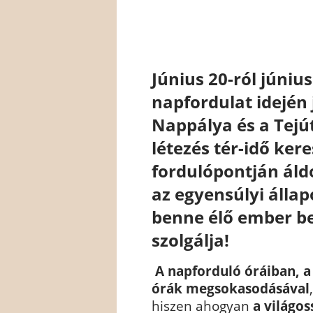
Június 20-ról júniu
napfordulat idején 
Nappálya és a Tejú
létezés tér-idő ker
fordulópontján áld
az egyensúlyi állapo
benne élő ember be
szolgálja!
A napforduló óráiban, a
órák megsokasodásával
hiszen ahogyan
a világo