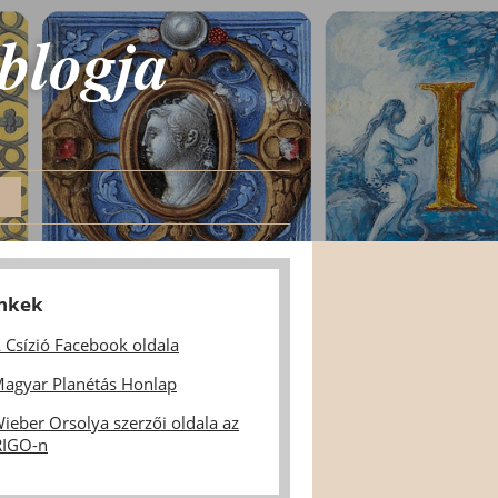
 blogja
inkek
 Csízió Facebook oldala
agyar Planétás Honlap
ieber Orsolya szerzői oldala az
IGO-n