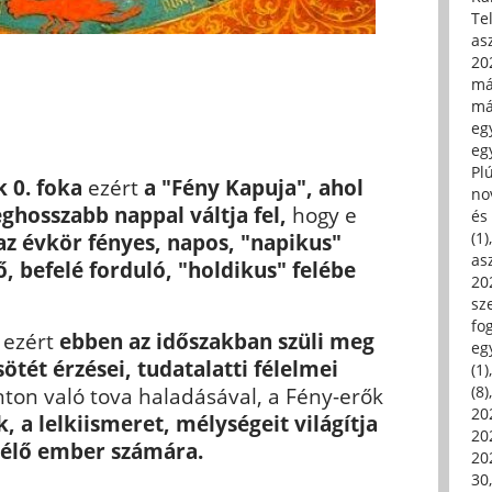
Tel
asz
20
má
má
egy
egy
Pl
k 0. foka
ezért
a "Fény Kapuja",
ahol
no
eghosszabb nappal váltja fel,
hogy e
és 
(1)
az évkör fényes, napos, "napikus"
asz
ő, befelé forduló, "holdikus" felébe
20
sz
fo
ezért
ebben az időszakban szüli meg
eg
ötét érzései, tudatalatti félelmei
(1)
(8)
ton való tova haladásával, a Fény-erők
20
k, a lelkiismeret, mélységeit világítja
20
 élő ember számára.
202
30