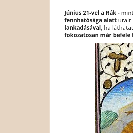
Június 21-vel a Rák
- mint
fennhatósága alatt
uralt
lankadásával
, ha láthata
fokozatosan már befele f