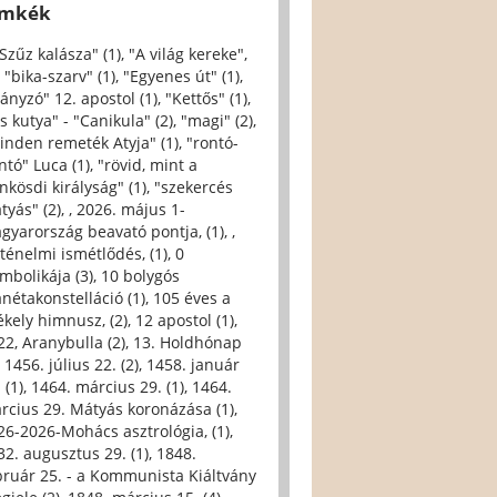
ímkék
 Szűz kalásza" (1)
,
"A világ kereke",
,
"bika-szarv" (1)
,
"Egyenes út" (1)
,
iányzó" 12. apostol (1)
,
"Kettős" (1)
,
s kutya" - "Canikula" (2)
,
"magi" (2)
,
inden remeték Atyja" (1)
,
"rontó-
ntó" Luca (1)
,
"rövid, mint a
nkösdi királyság" (1)
,
"szekercés
tyás" (2)
,
, 2026. május 1-
gyarország beavató pontja, (1)
,
,
rténelmi ismétlődés, (1)
,
0
imbolikája (3)
,
10 bolygós
anétakonstelláció (1)
,
105 éves a
ékely himnusz, (2)
,
12 apostol (1)
,
22, Aranybulla (2)
,
13. Holdhónap
,
1456. július 22. (2)
,
1458. január
 (1)
,
1464. március 29. (1)
,
1464.
rcius 29. Mátyás koronázása (1)
,
26-2026-Mohács asztrológia, (1)
,
32. augusztus 29. (1)
,
1848.
bruár 25. - a Kommunista Kiáltvány