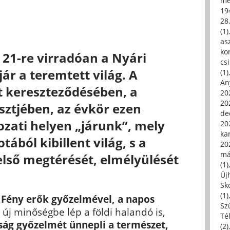
me
19
28
(1)
asz
kor
s 21-re virradóan a Nyári
csi
jár a teremtett világ. A
(1)
An
t kereszteződésében, a
202
20
esztjében, az évkör ezen
de
ozati helyen „járunk”, mely
202
ka
tából kibillent világ, s a
20
má
lső megtérését, elmélyülését
(1)
Új
Sk
(1)
 Fény erők győzelmével, a napos
Sz
, új minőségbe lép a földi halandó is,
Té
sság győzelmét ünnepli a természet,
(2)