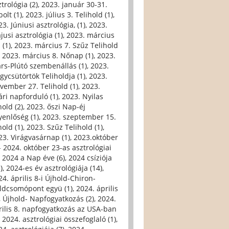
trológia (2)
,
2023. január 30-31.
olt (1)
,
2023. július 3. Telihold (1)
,
3. Júniusi asztrológia, (1)
,
2023.
jusi asztrológia (1)
,
2023. március
 (1)
,
2023. március 7. Szűz Telihold
,
2023. március 8. Nőnap (1)
,
2023.
rs-Plútó szembenállás (1)
,
2023.
gycsütörtök Teliholdja (1)
,
2023.
vember 27. Telihold (1)
,
2023.
ári napforduló (1)
,
2023. Nyilas
hold (2)
,
2023. őszi Nap-éj
yenlőség (1)
,
2023. szeptember 15.
hold (1)
,
2023. Szűz Telihold (1)
,
23. Virágvasárnap (1)
,
2023.október
- 2024. október 23-as asztrológiai
,
2024 a Nap éve (6)
,
2024 csíziója
)
,
2024-es év asztrológiája (14)
,
24. április 8-i Újhold-Chiron-
ldcsomópont együ (1)
,
2024. április
i, Újhold- Napfogyatkozás (2)
,
2024.
rilis 8. napfogyatkozás az USA-ban
,
2024. asztrológiai összefoglaló (1)
,