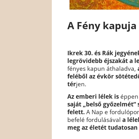
A Fény kapuja
Ikrek 30. és Rák jegyéne
legrövidebb éjszakát a l
fényes kapun áthaladva,
feléből az évkör sötéted
tér
jen.
Az emberi lélek is
éppen 
saját „belső győzelmét” s
felett.
A Nap e fordulópon
befelé fordulásával
a léle
meg az életét tudatosan