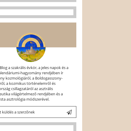
 Blog a szakrális évkör, a jeles napok és a
kalendáriumi-hagyomány rendjében ír
ény kozmológiáról, a Boldogasszony-
ről, a kozmikus történelemről és
szág csillagzatáról az asztrális
utika világértelmező rendjében és a
ista asztrológia módszerével.
 küldés a szerzőnek