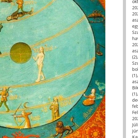
ok
20
20
asz
eg
Sz
ha
20
asz
(2)
Sz
bo
(1)
asz
Bi
(1)
de
fe
Fe
20
Júl
jú
Ka