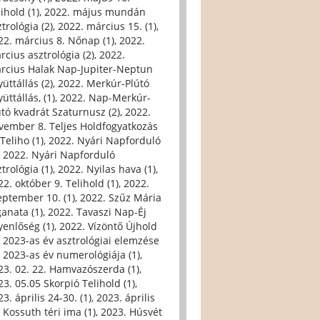
ihold (1)
,
2022. május mundán
trológia (2)
,
2022. március 15. (1)
,
22. március 8. Nőnap (1)
,
2022.
rcius asztrológia (2)
,
2022.
rcius Halak Nap-Jupiter-Neptun
üttállás (2)
,
2022. Merkúr-Plútó
üttállás, (1)
,
2022. Nap-Merkúr-
útó kvadrát Szaturnusz (2)
,
2022.
vember 8. Teljes Holdfogyatkozás
Teliho (1)
,
2022. Nyári Napforduló
,
2022. Nyári Napforduló
trológia (1)
,
2022. Nyilas hava (1)
,
22. október 9. Telihold (1)
,
2022.
eptember 10. (1)
,
2022. Szűz Mária
ganata (1)
,
2022. Tavaszi Nap-Éj
yenlőség (1)
,
2022. Vízöntő Újhold
,
2023-as év asztrológiai elemzése
,
2023-as év numerológiája (1)
,
23. 02. 22. Hamvazószerda (1)
,
23. 05.05 Skorpió Telihold (1)
,
3. április 24-30. (1)
,
2023. április
, Kossuth téri ima (1)
,
2023. Húsvét