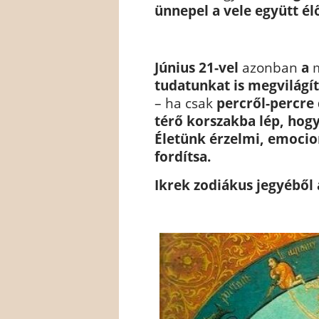
ünnepel a vele együtt él
Június 21-vel
azonban
a
m
tudatunkat is megvilágí
– ha csak
percről-percre 
térő korszakba lép, hog
Életünk érzelmi, emocio
fordítsa.
Ikrek zodiákus jegyéből 