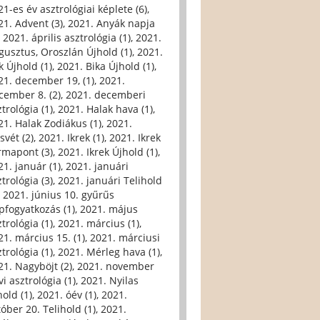
21-es év asztrológiai képlete (6)
,
21. Advent (3)
,
2021. Anyák napja
,
2021. április asztrológia (1)
,
2021.
gusztus, Oroszlán Újhold (1)
,
2021.
k Újhold (1)
,
2021. Bika Újhold (1)
,
21. december 19, (1)
,
2021.
cember 8. (2)
,
2021. decemberi
trológia (1)
,
2021. Halak hava (1)
,
21. Halak Zodiákus (1)
,
2021.
svét (2)
,
2021. Ikrek (1)
,
2021. Ikrek
rmapont (3)
,
2021. Ikrek Újhold (1)
,
21. január (1)
,
2021. januári
trológia (3)
,
2021. januári Telihold
,
2021. június 10. gyűrűs
pfogyatkozás (1)
,
2021. május
trológia (1)
,
2021. március (1)
,
21. március 15. (1)
,
2021. márciusi
trológia (1)
,
2021. Mérleg hava (1)
,
21. Nagyböjt (2)
,
2021. november
i asztrológia (1)
,
2021. Nyilas
hold (1)
,
2021. óév (1)
,
2021.
tóber 20. Telihold (1)
,
2021.