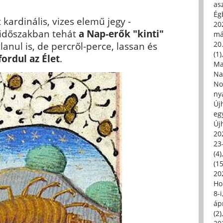
asz
Égb
 kardinális, vizes elemű jegy -
202
 időszakban tehát
a Nap-erők "kinti"
má
20.
tlanul is, de percről-perce, lassan és
(1)
ordul az Élet
.
Ma
Na
No
ny
Új
eg
Új
20
23
(4)
(15
20
Ho
8-
áp
(2)