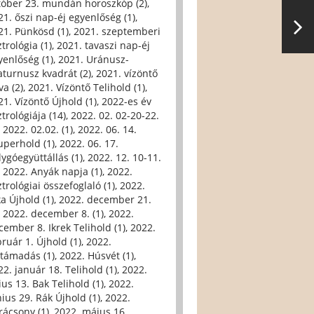
tóber 23. mundán horoszkóp (2)
,
21. őszi nap-éj egyenlőség (1)
,
21. Pünkösd (1)
,
2021. szeptemberi
trológia (1)
,
2021. tavaszi nap-éj
yenlőség (1)
,
2021. Uránusz-
aturnusz kvadrát (2)
,
2021. vízöntő
va (2)
,
2021. Vízöntő Telihold (1)
,
21. Vízöntő Újhold (1)
,
2022-es év
trológiája (14)
,
2022. 02. 02-20-22.
,
2022. 02.02. (1)
,
2022. 06. 14.
uperhold (1)
,
2022. 06. 17.
lygóegyüttállás (1)
,
2022. 12. 10-11.
,
2022. Anyák napja (1)
,
2022.
trológiai összefoglaló (1)
,
2022.
ka Újhold (1)
,
2022. december 21.
,
2022. december 8. (1)
,
2022.
cember 8. Ikrek Telihold (1)
,
2022.
bruár 1. Újhold (1)
,
2022.
ltámadás (1)
,
2022. Húsvét (1)
,
22. január 18. Telihold (1)
,
2022.
ius 13. Bak Telihold (1)
,
2022.
nius 29. Rák Újhold (1)
,
2022.
rácsony (1)
,
2022. május 16.