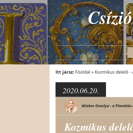
Csízió
Itt jársz:
Főoldal
»
Kozmikus delelő - 
2020.06.20.
Wieber Orsolya - a Planétás-
Kozmikus delelő