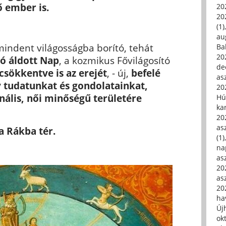
ő ember is.
20
20
(1)
au
indent világosságba borító, tehát
Ba
20
tó áldott Nap
, a kozmikus Fővilágosító
de
csökkentve is az erejét
, - új,
befelé
asz
y tudatunkat és gondolatainkat,
20
nális, női minőségű területére
Hú
ka
20
asz
a Rákba tér.
(1)
na
asz
20
asz
20
hav
Új
ok