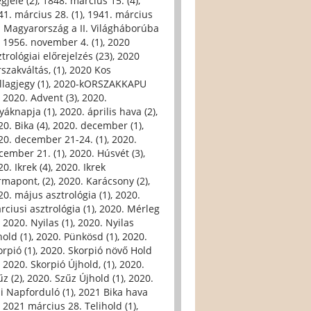
gjele (2)
,
1848. március 15. (4)
,
41. március 28. (1)
,
1941. március
. Magyarország a II. Világháborúba
,
1956. november 4. (1)
,
2020
trológiai előrejelzés (23)
,
2020
szakváltás, (1)
,
2020 Kos
llagjegy (1)
,
2020-kORSZAKKAPU
,
2020. Advent (3)
,
2020.
yáknapja (1)
,
2020. április hava (2)
,
0. Bika (4)
,
2020. december (1)
,
20. december 21-24. (1)
,
2020.
cember 21. (1)
,
2020. Húsvét (3)
,
0. Ikrek (4)
,
2020. Ikrek
rmapont, (2)
,
2020. Karácsony (2)
,
20. május asztrológia (1)
,
2020.
rciusi asztrológia (1)
,
2020. Mérleg
,
2020. Nyilas (1)
,
2020. Nyilas
hold (1)
,
2020. Pünkösd (1)
,
2020.
orpió (1)
,
2020. Skorpió növő Hold
,
2020. Skorpió Újhold, (1)
,
2020.
űz (2)
,
2020. Szűz Újhold (1)
,
2020.
li Napforduló (1)
,
2021 Bika hava
,
2021 március 28. Telihold (1)
,