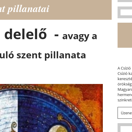
t pillanatai
 delelő -
avagy a
ló szent pillanata
A Csízió
Csízió 
kereszt
örökség
Magyaror
hermene
szinkret
Üzenet