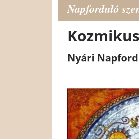
Napforduló szen
Kozmikus
Nyári Napfordu