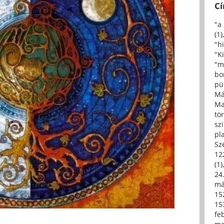
C
"a
(1)
"h
"Ki
"m
bo
pü
Má
Ma
tö
sz
pl
Sz
12
(1)
24.
má
15
15
fe