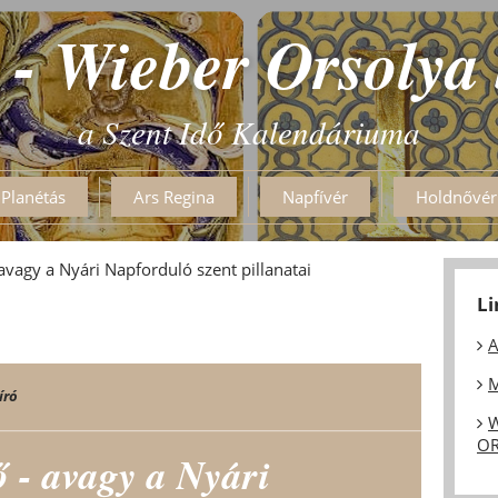
 - Wieber Orsolya
a Szent Idő Kalendáriuma
Planétás
Ars Regina
Napfívér
Holdnővér
avagy a Nyári Napforduló szent pillanatai
L
A
M
író
W
OR
 - avagy a Nyári