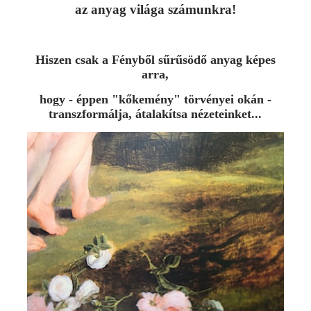
az anyag világa számunkra!
Hiszen csak a Fényből sűrűsödő anyag képes
arra,
hogy - éppen "kőkemény" törvényei okán -
transzformálja, átalakítsa nézeteinket...