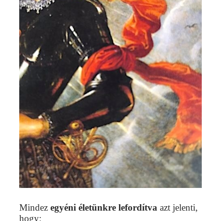
Mindez
egyéni életünkre lefordítva
azt jelenti,
hogy: