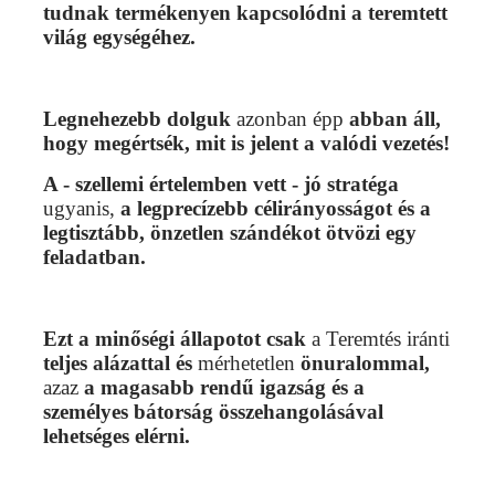
tudnak termékenyen kapcsolódni a teremtett
világ egységéhez.
Legnehezebb dolguk
azonban épp
abban áll,
hogy megértsék, mit is jelent a valódi vezetés!
A - szellemi értelemben vett - jó stratéga
ugyanis,
a legprecízebb célirányosságot és a
legtisztább, önzetlen szándékot ötvözi egy
feladatban.
Ezt a minőségi állapotot csak
a Teremtés iránti
teljes alázattal és
mérhetetlen
önuralommal,
azaz
a magasabb rendű igazság és a
személyes bátorság összehangolásával
lehetséges elérni.