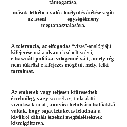
támogatása,
mások lelkében való elmélyülés átélése
segít
i
az isteni egységélmény
megtapasztalására.
A tolerancia, az elfogadás
“vizes”-analógiájú
kifejezése
mára
olyan
elcsépelt szóvá,
elhasznált politikai szlogenné vált,
amely rég
nem tükrözi e kifejezés mögötti, mély, lelki
tartalmat.
Az emberek vagy teljesen kiüresedtek
érzelmileg, vagy
személyes, tudatalatti
vívódásaik miatt,
annyira befolyásolhatóakká
váltak, hogy saját létüket is feladnák a
kívülről diktált érzelmi megfeleléseknek
kiszolgáltatva.