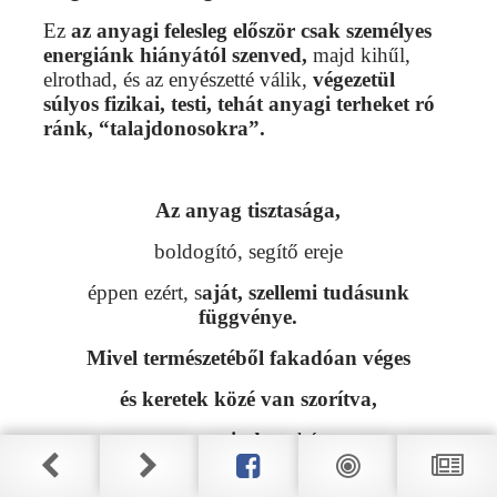
Ez
az anyagi felesleg először csak személyes
energiánk hiányától szenved,
majd kihűl,
elrothad, és az enyészetté válik,
végezetül
súlyos fizikai, testi, tehát anyagi terheket ró
ránk, “talajdonosokra”.
Az anyag tisztasága,
boldogító, segítő ereje
éppen ezért, s
aját, szellemi tudásunk
függvénye.
Mivel természetéből fakadóan véges
és keretek közé van szorítva,
nem mindegy
hát,
hogy az Isten által rendelt földi időnkben