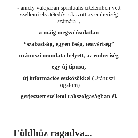
- amely valójában spirituális értelemben vett
szellemi elsötétedést okozott az emberiség
számára -,
a
máig megvalósulatlan
“szabadság, egyenlőség, testvériség”
uránuszi mondata helyett, az emberiség
egy új típusú,
új információs eszközökkel
(Uránuszi
fogalom)
gerjesztett
szellemi rabszolgaságban él.
Földhöz ragadva...