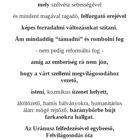
mely
szélvész sebességével
és mindent magával ragadó,
felforgató erejével
képes forradalmi változásokat szítani.
Ám mindaddig “támadni” és rombolni fog
- nem pedig reformálni fog -
amíg az emberiség rá nem jön,
hogy a várt szellemi megvilágosodához
vezető,
isteni
, kozmikus
üzenet helyett,
álöltözetű, hamis bálványokra, humanitárius
álarc mögé rejtőző,
báránybőrbe bújt
farkasokra hallgat.
Az Uránusz felfedezésével egybeeső,
Felvilágosodás óta