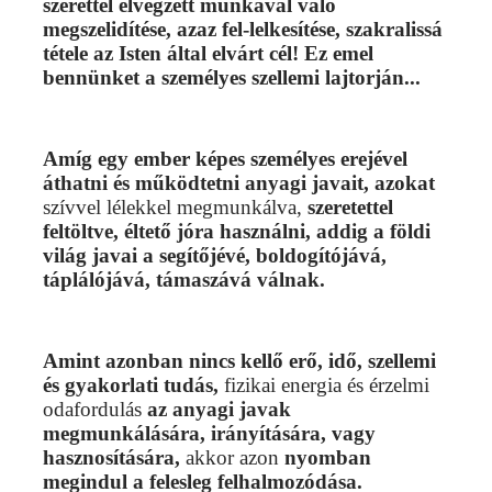
szerettel elvégzett munkával való
megszelidítése, azaz fel-lelkesítése, szakralissá
tétele az Isten által elvárt cél! Ez emel
bennünket a személyes szellemi lajtorján...
Amíg egy ember képes személyes erejével
áthatni és működtetni anyagi javait,
azokat
szívvel lélekkel megmunkálva,
szeretettel
feltöltve, éltető jóra használni, addig a földi
világ javai a segítőjévé, boldogítójává,
táplálójává, támaszává válnak.
Amint azonban nincs kellő erő, idő, szellemi
és gyakorlati tudás,
fizikai energia és érzelmi
odafordulás
az anyagi javak
megmunkálására, irányítására, vagy
hasznosítására,
akkor azon
nyomban
megindul a felesleg felhalmozódása.