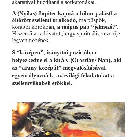
akaratával buzdítaná a sorkatonákat.
A (Nyilas) Jupiter kapná a bíbor palástba
öltözött
szellemi uralkodó,
ma püspök,
korábbi korokban,
a mágus pap “jelmezét”.
Hiszen ő arra hivatott,
hogy spirituális vezetője
legyen népének.
S “középen”, irányítói pozícióban
helyezkedne el a király (Oroszlán/ Nap), aki
az “arany középút” megvalósításával
egyensúlyozná ki az evilági feladatokat
a
szellemvilágbéli erőkkel.