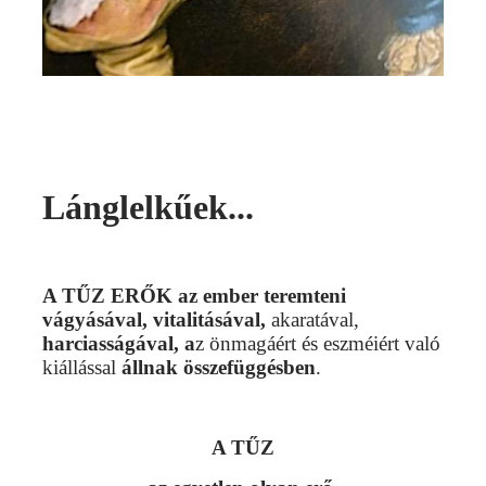
Lánglelkűek...
A TŰZ ERŐK az ember teremteni
vágyásával, vitalitásával,
akaratával,
harciasságával, a
z önmagáért és eszméiért való
kiállással
állnak összefüggésben
.
A TŰZ