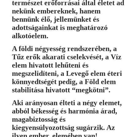
természet erőforrásai által életet ad
nekünk embereknek, hanem
bennünk élő, jellemünket és
adottságainkat is meghatározó
alkotóelem.
A földi négyesség rendszerében,
a
Tűz erők akarati cselekvését, a Víz
elem hivatott lehűteni és
megszelidíteni, a Levegő elem éteri
könnyedtségét pedig, a Föld elem
stabilitása hivatott “megkötni”.
Aki arányosan élteti a négy elemet,
abból békesség és harmónia árad,
magabiztosság és
kiegyensúlyozottság sugárzik.
Az
ilyen ember, elemében van!