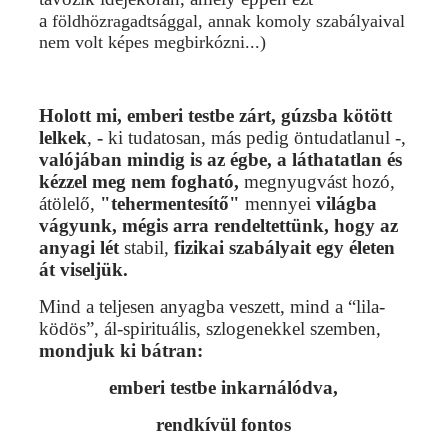
a
földhözragadtsággal, annak komoly szabályaival
nem volt képes megbirkózni...)
Holott mi, emberi testbe zárt, gúzsba kötött
lelkek
,
-
ki tudatosan, más pedig öntudatlanul -,
valójában
mindig is az égbe, a láthatatlan és
kézzel meg nem fogható,
megnyugvást hozó,
átölelő,
"tehermentesítő"
mennyei
világba
vágyunk,
mégis arra rendeltettünk, hogy az
anyagi lét
stabil,
fizikai szabályait egy életen
át viseljük.
Mind a teljesen anyagba veszett, mind a “lila-
ködös”, ál-spirituális, szlogenekkel szemben,
mondjuk ki bátran:
emberi testbe inkarnálódva,
rendkívül fontos