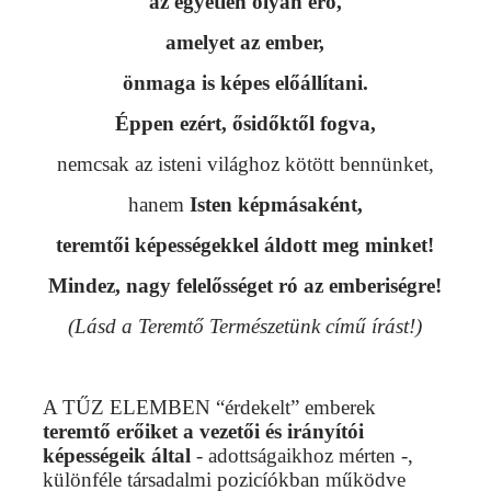
az egyetlen olyan erő,
amelyet az ember,
önmaga is képes előállítani.
Éppen ezért, ősidőktől fogva,
nemcsak az isteni világhoz kötött bennünket,
hanem
Isten képmásaként,
teremtői képességekkel
áldott meg minket!
Mindez,
nagy felelősséget ró az emberiségre!
(Lásd a Teremtő Természetünk című írást!)
A TŰZ ELEMBEN “érdekelt” emberek
teremtő erőiket a vezetői és irányítói
képességeik által
- adottságaikhoz mérten -,
különféle társadalmi pozicíókban működve