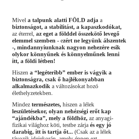
Mivel
a talpunk alatti FÖLD adja
a
biztonságot, a stabilitást, a kapaszkodókat,
az éterrel,
az eget a földdel összekötő levegő
elemmel szemben -
e
zért ne legyünk álszentek
-, mindannyiunknak nagyon nehezére esik
olykor könnyűnek és könnyelműnek lenni
itt, a földi létben!
Hiszen
a “legéteribb” ember is vágyik a
biztonságra, csak ő hajlékonyabban
alkalmazkodik
a változásokat hozó
élethelyzetekben.
Mindez
természetes,
hiszen a lélek
leszületésekor, olyan nehézségi erőt kap
“ajándékba”, mely a földhöz,
az anyagi-
fizikai világhoz köti, testbe zárja
és egy jó
darabig, itt is tartja őt...
(Csak az a lélek
távozik idejekorán, amely éppen ezt