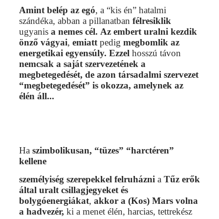
Amint belép az egó
, a “kis én” hatalmi
szándéka, abban a pillanatban
félresiklik
ugyanis
a nemes cél.
Az embert uralni kezdik
önző vágyai
,
emiatt
pedig
megbomlik az
energetikai egyensúly.
Ezzel
hosszú távon
nemcsak a saját szervezetének a
megbetegedését,
de azon társadalmi szervezet
“megbetegedését” is okozza, amelynek az
élén áll...
Ha
szimbolikusan, “tüzes” “harctéren”
kellene
személyiség szerepekkel felruházni
a
Tűz erők
által uralt csillagjegyeket
és
bolygóenergiákat
,
akkor
a (Kos)
Mars volna
a hadvezér,
ki a menet élén, harcias, tettrekész