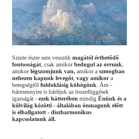
Szinte észre sem vesszük
magától érthetődő
fontosságát
, csak amikor
bedugul az orrunk
,
amikor
légszomjunk van,
amikor a
szmogban
nehezen kapunk levegőt
,
vagy amikor
a
betegségtől
fuldoklásig köhögünk
. Ám -
bármennyire is hárítjuk az összefüggések
igazságát -
ezek hátterében
mindig
Énünk és a
külvilág közötti - általában önmagunk előtt
is elhallgatott - diszharmonikus
kapcsolatunk áll.