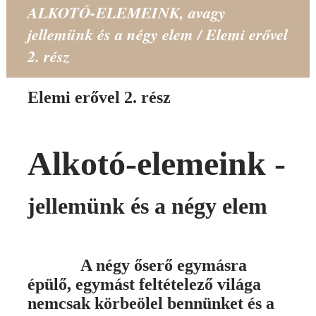
ALKOTÓ-ELEMEINK, avagy
jellemünk és a négy elem / Elemi erővel
2. rész
Elemi erővel 2. rész
Alkotó-elemeink -
jellemünk és a négy elem
A négy őserő egymásra
épülő, egymást feltételező világa
nemcsak körbeölel bennünket és a