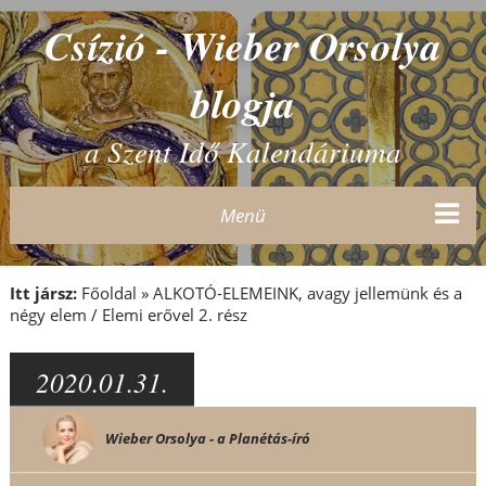
Csízió - Wieber Orsolya
blogja
a Szent Idő Kalendáriuma
Menü
Itt jársz:
Főoldal
»
ALKOTÓ-ELEMEINK, avagy jellemünk és a
négy elem / Elemi erővel 2. rész
2020.01.31.
Wieber Orsolya - a Planétás-író