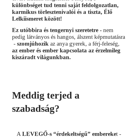
különbséget tud tenni saját feldolgozatlan,
karmikus törlesztenivalói és a tiszta, Élő
Lelkiismeret között!
Ez utóbbira és tengernyi szeretetre -
nem
pedig látványos és hangos, álszent képmutatásra
-
szomjúhozik
az
anya gyerek, a férj-feleség,
az ember és ember kapcsolata az érzelmileg
kiszáradt világunkban.
Meddig terjed a
szabadság?
A
LEVEGŐ
-
s “érdekeltségű” embereke
t -