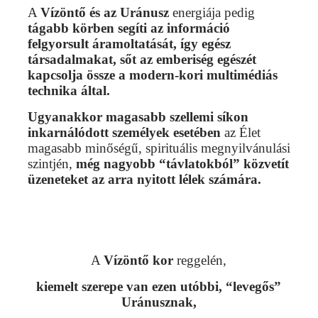
A
Vízöntő és az Uránusz
energiája pedig
tágabb körben segíti az információ
felgyorsult áramoltatását, így
egész
társadalmakat, sőt az emberiség egészét
kapcsolja össze a modern-kori multimédiás
technika által.
Ugyanakkor magasabb szellemi síkon
inkarnálódott személyek esetében
az Élet
magasabb minőségű, spirituális megnyilvánulási
szintjén,
még nagyobb “távlatokból” közvetít
üzeneteket az arra nyitott lélek számára.
A
Vízöntő kor
reggelén,
kiemelt szerepe van ezen utóbbi, “levegős”
Uránusznak,