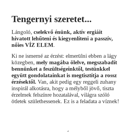
Tengernyi szeretet...
Lángoló,
cselekvő énünk, aktív ergiáit
hivatott lehűteni és kiegyenlíteni a passzív,
nőies
VÍZ ELEM
.
Ki ne ismerné az érzést:
elmerülni ebben a lágy
közegben,
mely magába ölelve, megszabadít
bennünket a feszültségeinktől, testünkkel
együtt gondolatainkat is megtisztítja a rossz
érzésektől.
Van, akit pedig egy reggeli zuhany
inspirál alkotásra, hogy a mélyből jövő, tiszta
érzelmek felszínre hozatalával, világra szóló
ötletek születhessenek. Ez is a feladata a víznek!