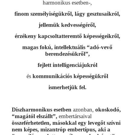
harmonikus esetben-,
finom személyiségükről, lágy gesztusaikról,
jellemük kedvességéről,
érzékeny kapcsoltatteremtő képességeikről,
magas fokú, intellektuális “adó-vevő
berendezésükről”,
fejlett intelligenciájukról
és
kommunikációs képességükről
ismerhetjük fel.
Diszharmonikus esetben
azonban,
okoskodó,
“magától elszállt”,
embertársaival
összeférhetetlen, másokkal egy levegőt szívni
nem képes, mizantróp embertípus, aki
a