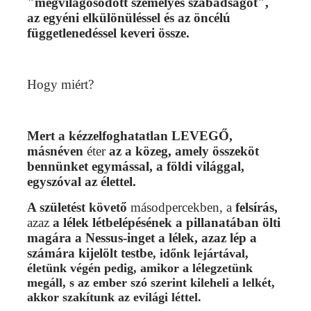
"megvilágosodott személyes szabadságot",
az egyéni elkülönüléssel és az öncélú
függetlenedéssel keveri össze.
Hogy miért?
Mert a kézzelfoghatatlan LEVEGŐ,
másnéven
éter
az a közeg, amely összeköt
bennünket egymással, a földi világgal,
egyszóval az élettel.
A születést követő
másodpercekben, a
felsírás,
azaz
a lélek létbelépésének a pillanatában ölti
magára a Nessus-inget a lélek, azaz lép a
számára kijelölt testbe
, időnk lejártával,
életünk végén pedig, amikor a lélegzetünk
megáll, s az ember szó szerint kileheli a lelkét,
akkor szakítunk az evilági léttel.