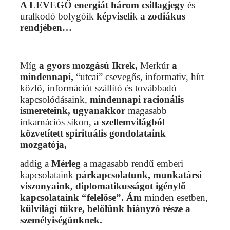
A LEVEGŐ energiát három csillagjegy
és
uralkodó bolygóik
képviseli
k
a zodiákus
rendjében…
Míg
a gyors mozgású
Ikrek,
Merkúr
a
mindennapi,
“utcai” csevegős, informativ, hírt
közlő, információt szállító és továbbadó
kapcsolódásaink,
mindennapi racionális
ismereteink, ugyanakkor
magasabb
inkarnációs síkon,
a szellemvilágból
közvetített spirituális gondolataink
mozgatója,
addig a
Mérleg
a magasabb rendű emberi
kapcsolataink
párkapcsolatunk, munkatársi
viszonyaink, diplomatikusságot igénylő
kapcsolataink “felelőse”. Ám
minden esetben,
külvilági tükre, belőlünk hiányzó része a
személyiségünknek.