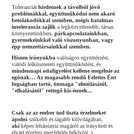
Toleranciát
hirdetnek a távolból jövő
problémákkal, együttműködni nem akaró
betolakodókkal szemben, mégis hatalmas
intolerancia zajlik
a legközvetlenebb, társas
környezetünkben,
párkapcsolatainkban,
gyermekeinkkel való viszonyunban, vagy
épp nemzettársainkkal szemben.
Hiszen irányukba
valóságos együttérzést,
valódi lelkiismereti együttműködést, és
mindennapi odafigyelést kellene megélnie az
egónak… Az magasabb rendű Felettes Ént
fogságban tartó, önmaga "elmúlásától,
"elhalásától" rettegő kis-énnek...
Csak az az ember tud tiszta érzelmeket
ápolni
szűkebb és tágabb külvilágában,
aki
képes lehántania magáról az irányított és
elvárt érzelmi megfelelés béklyóit, s