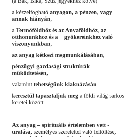
(a Bak, Bika, Szűz jegyekhez kötve)
a kézzelfogható
anyagon, a pénzen
,
vagy
annak hiányán
,
a
Termőföldhöz és az Anyaföldhöz
,
az
otthonunkhoz és a gyökereinkhez való
viszonyunkban
,
az anyag kétkezi megmunkálásában
,
pénzügyi-gazdasági struktúrák
működtetésén,
valamint
tehetségünk kiaknázásán
keresztül tapasztaljuk meg
a földi világ sarkos
keretei között.
Az anyag – spirituális értelemben vett -
uralása,
személyes szeretettel való feltöltése
,