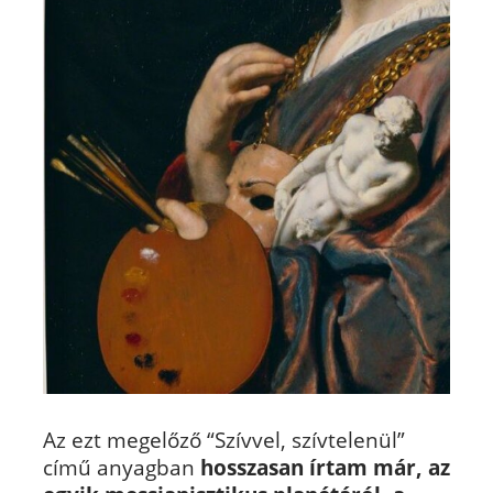
Az ezt megelőző “Szívvel, szívtelenül”
című anyagban
hosszasan írtam már, az