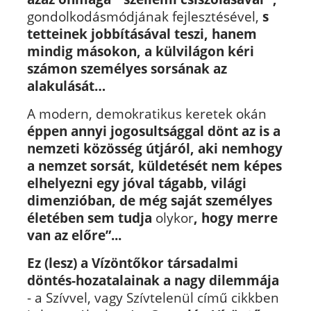
gondolkodásmódjának fejlesztésével,
s
tetteinek jobbításával teszi, hanem
mindig másokon, a külvilágon kéri
számon személyes sorsának az
alakulását…
A
modern, demokratikus keretek okán
éppen annyi jogosultsággal dönt az is a
nemzeti közösség útjáról, aki nemhogy
a nemzet sorsát, küldetését nem képes
elhelyezni egy jóval tágabb, világi
dimenzióban, de még saját személyes
életében sem tudja
olykor
, hogy merre
van az előre”...
E
z (lesz) a Vízöntőkor társadalmi
döntés-hozatalainak a nagy dilemmája
- a Szívvel, vagy Szívtelenül című cikkben