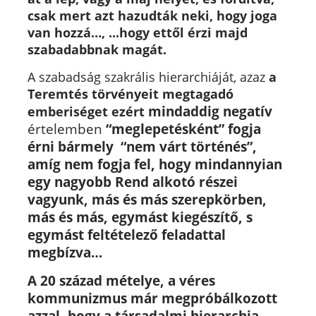
csak mert azt hazudták neki, hogy joga
van hozzá…, ...hogy ettől érzi majd
szabadabbnak magát.
A szabadság szakrális hierarchiáját, azaz
a
Teremtés törvényeit megtagadó
mindaddig negatív
emberiséget ezért
értelemben
“meglepetésként” fogja
érni bármely “nem várt történés”,
amíg nem fogja fel, hogy mindannyian
egy nagyobb Rend alkotó részei
vagyunk, más és más szerepkörben,
más és más, egymást kiegészítő, s
egymást feltételező feladattal
megbízva…
A 20 század mételye, a véres
kommunizmus már megpróbálkozott
azzal, hogy a társadalmi hierarchia