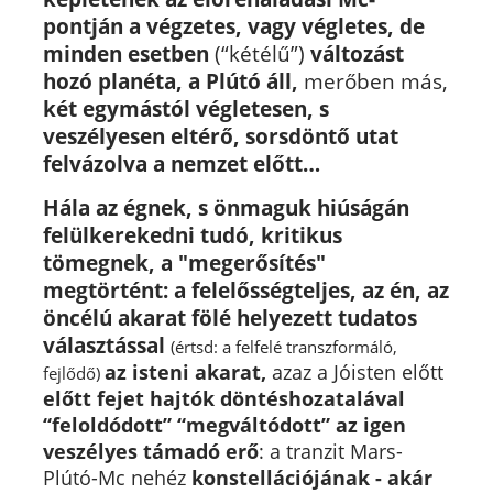
pontján a végzetes, vagy végletes, de
minden esetben
(“kétélű”)
változást
hozó planéta, a Plútó áll,
merőben más,
két egymástól végletesen, s
veszélyesen eltérő, sorsdöntő utat
felvázolva a nemzet előtt…
Hála az égnek, s önmaguk hiúságán
felülkerekedni tudó, kritikus
tömegnek, a "megerősítés"
megtörtént: a felelősségteljes, az én, az
öncélú akarat fölé helyezett tudatos
választással
(értsd: a felfelé transzformáló,
az isteni akarat,
a
zaz a Jóisten előtt
fejlődő)
előtt fejet hajtók döntéshozatalával
“feloldódott” “megváltódott” az igen
veszélyes támadó erő
: a tranzit Mars-
Plútó-Mc nehéz
konstellációjának - akár