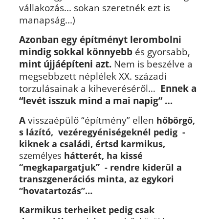
vállakozás... sokan szeretnék ezt is
manapság...)
Azonban egy építményt lerombolni
mindig sokkal könnyebb
és gyorsabb,
mint újjáépíteni azt.
Nem is beszélve a
megsebbzett néplélek XX. századi
torzulásainak a kiheveréséről…
Ennek a
“levét isszuk mind a mai napig” …
A
visszaépülő “építmény” ellen
hőbörgő,
s lázító, vezéregyéniségeknél pedig -
kiknek a családi, értsd karmikus,
személyes
hátterét, ha kissé
“megkapargatjuk” - rendre kiderül a
transzgenerációs minta, az egykori
“hovatartozás”…
Karmikus terheiket pedig csak