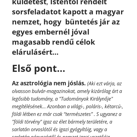
küldetést
,
Istentől rendelt
sorsfeladatot kapott a magyar
nemzet, hogy büntetés jár az
egyes embernél jóval
magasabb rendű célok
elárulásért…
Első pont…
Az asztrológia nem jóslás.
(Aki ezt várja, az
olvasson bulvár-magazinokat, amely kizárólag árt a
legősibb tudomány, a "Tudományok Királynője"
megítélésének… Azonban a világi-, poláris-, kétarcú-,
földi létben ez már csak “természetes” . S ugyanez a
"földi törvény" igaz az élet bármely területére, a
sarlatán orvoslótól és igazi gyógyítóig, vagy a
sarlatán népvezértől és nemzet igazi vezetőéig