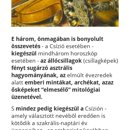
E három, önmagában is bonyolult
összevetés
- a Csízió esetében -
kiegészül
mindhárom horoszkóp
esetében -
az állócsillagok
(csillagképek)
fényt sugárzó asztrális
hagyományának,
az
elmúlt évezredek
alatt
emberi mintákat, archékat, azaz
ősképeket “elmesélő” mitológiai
üzenetével.
S
mindez pedig kiegészül a
Csízión -
amely választott nevéből eredően is
kötődik a szakrális-naptári év