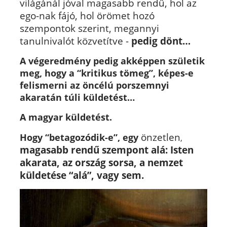
világánál jóval magasabb rendű, hol az
ego-nak fájó, hol örömet hozó
szempontok szerint, megannyi
tanulnivalót közvetítve -
pedig
dönt…
A végeredmény pedig akképpen születik
meg, hogy a “kritikus tömeg”, képes-e
felismerni az öncélú porszemnyi
akaratán túli küldetést…
A magyar küldetést.
önzetlen
Hogy “betagozódik-e”, egy
,
magasabb rendű szempont alá: Isten
akarata, az ország sorsa, a nemzet
küldetése “alá”, vagy sem.