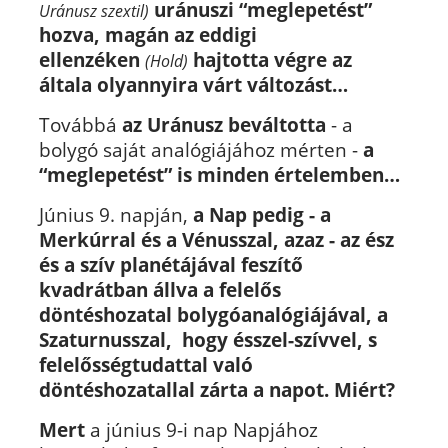
uránuszi “meglepetést”
Uránusz szextil)
hozva, magán az eddigi
ellenzéken
hajtotta végre az
(Hold)
általa olyannyira várt változást…
Továbbá
az Uránusz beváltotta
- a
bolygó saját analógiájához mérten -
a
“meglepetést” is minden értelemben…
Június 9. napján,
a Nap pedig - a
Merkúrral és a Vénusszal, azaz - az ész
és a szív planétájával feszítő
kvadrátban állva a felelős
döntéshozatal bolygóanalógiájával, a
Szaturnusszal, hogy ésszel-szívvel, s
felelősségtudattal való
döntéshozatallal zárta a napot. Miért?
Mert
a június 9-i nap Napjához