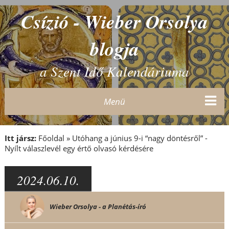
Csízió - Wieber Orsolya
blogja
a Szent Idő Kalendáriuma
Menü
Itt jársz:
Főoldal
»
Utóhang a június 9-i “nagy döntésről” -
Nyílt válaszlevél egy értő olvasó kérdésére
2024.06.10.
Wieber Orsolya - a Planétás-író