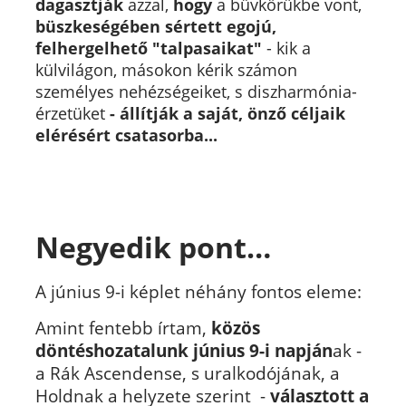
dagasztják
azzal,
hogy
a bűvkörükbe vont,
büszkeségében sértett egojú,
felhergelhető "talpasaikat"
- kik a
külvilágon, másokon kérik számon
személyes nehézségeiket, s diszharmónia-
érzetüket
- állítják a saját, önző céljaik
elérésért csatasorba...
Negyedik pont…
A június 9-i képlet néhány fontos eleme:
Amint fentebb írtam,
közös
döntéshozatalunk június 9-i napjá
n
ak -
a Rák Ascendense, s uralkodójának, a
Holdnak a helyzete szerint -
választott a