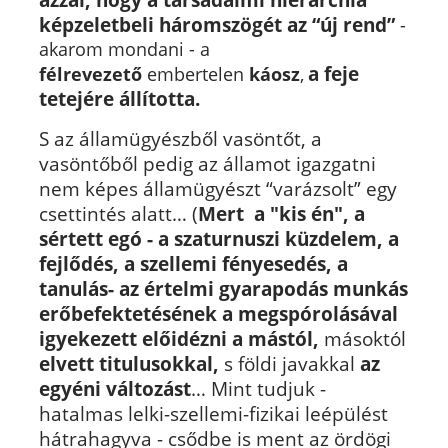
képzeletbeli háromszögét az “új rend”
-
akarom mondani -
a
a feje
félrevezető
embertelen
káosz
,
tetejére állította.
S az államügyészből vasöntőt, a
vasöntőből pedig az államot igazgatni
nem képes államügyészt “varázsolt” egy
csettintés alatt… (
Mert a "kis én", a
sértett egó - a szaturnuszi küzdelem, a
fejlődés, a szellemi fényesedés, a
tanulás- az értelmi gyarapodás munkás
erőbefektetésének a megspórolásával
igyekezett előidézni a mástól,
másoktól
elvett titulusokkal,
s földi javakkal
az
egyéni változást
… Mint tudjuk -
hatalmas lelki-szellemi-fizikai leépülést
hátrahagyva - csődbe is ment az ördögi