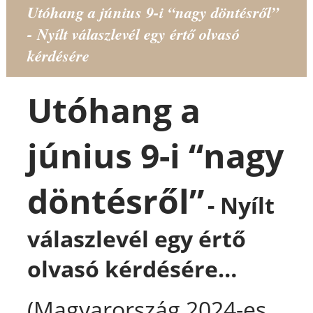
Utóhang a június 9-i “nagy döntésről”
- Nyílt válaszlevél egy értő olvasó
kérdésére
Utóhang a
június 9-i “nagy
döntésről”
- Nyílt
válaszlevél egy értő
olvasó kérdésére…
(
Magyarország 2024-es,