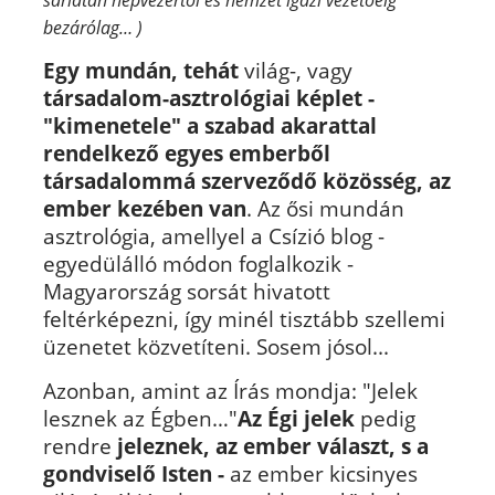
bezárólag… )
Egy mundán, tehát
világ-, vagy
társadalom-
asztrológiai képlet -
"kimenetele" a szabad akarattal
rendelkező egyes emberből
társadalommá szerveződő közösség, az
ember kezében van
. Az ősi mundán
asztrológia, amellyel a Csízió blog -
egyedülálló módon foglalkozik -
Magyarország sorsát hivatott
feltérképezni, így minél tisztább szellemi
üzenetet közvetíteni. Sosem jósol...
Azonban, amint az Írás mondja: "Jelek
lesznek az Égben…"
Az Égi jelek
pedig
rendre
jeleznek,
az ember választ,
s a
gondviselő Isten -
az ember kicsinyes