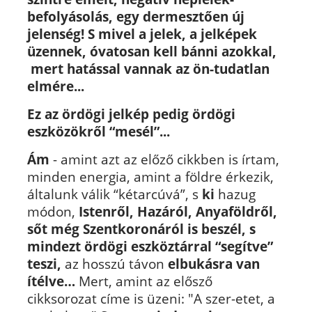
befolyásolás, egy dermesztően új
jelenség! S mivel
a jelek, a jelképek
üzennek, óvatosan kell bánni azokkal,
mert hatással vannak az ön-tudatlan
elmére...
Ez az ördögi jelkép pedig ördögi
eszközökről “mesél”...
Ám
- amint azt az előző cikkben is írtam,
minden energia, amint a földre érkezik,
általunk válik “kétarcúvá”, s
ki
hazug
módon,
Istenről, Hazáról, Anyaföldről,
sőt még Szentkoronáról is beszél, s
mindezt ördögi eszköztárral “segítve”
teszi,
az hosszú távon
elbukásra van
ítélve…
Mert, amint az elősző
cikksorozat címe is üzeni: "A szer-etet, a