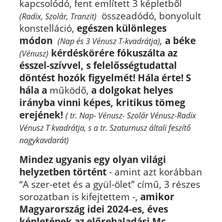
kapcsolódó, fent említett 3 képletből
összeadódó, bonyolult
(Radix, Szolár, Tranzit)
konstelláció,
egészen különleges
módon
,
a béke
(Nap és 3 Vénusz T-kvadrátja)
k
érdéskörére fókuszálta az
(Vénusz)
ésszel-szívvel, s felelősségtudattal
döntést hozók figyelmét! Hála érte! S
hála a
működő,
a dolgokat helyes
irányba vinni képes, kritikus tömeg
erejének!
( tr. Nap- Vénusz- Szolár Vénusz-Radix
Vénusz T kvadrátja, s a tr. Szaturnusz általi feszítő
nagykavdarát)
Mindez ugyanis egy olyan világi
helyzetben történt
- amint azt korábban
“A szer-etet és a gyül-ölet” című, 3 részes
sorozatban is kifejtettem -,
amikor
Magyarország idei 2024-es, éves
képletének az előrehaladási Mc-