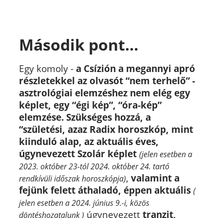
Második pont…
Egy komoly -
a Csízión a megannyi apró
részletekkel az olvasót “nem terhelő” -
asztrológiai elemzéshez nem elég egy
képlet, egy “égi kép”, “óra-kép”
elemzése. Szükséges hozzá, a
“születési, azaz Radix horoszkóp, mint
kiinduló alap, az aktuális éves,
úgynevezett Szolár képlet
(jelen esetben a
2023. október 23-tól 2024. október 24. tartó
,
valamint a
rendkívüli időszak horoszkópja)
fejünk felett áthaladó, éppen aktuális
(
jelen esetben a 2024. június 9.-i, közös
úgynevezett
tranzit,
döntéshozatalunk )