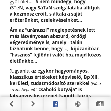
gyül-ölet…"
S nem mindegy, hogy
iSTeN, vagy SáTáN szolgálatába állítjuk
a kozmosz erőit, s általa a saját
erőterünket, cselekvéseinket…
Ám az “uránuszi” meglepetésnek lett
más látványosan abszurd, ördögi
végeredménye is, amely - talán
bízhatunk benne, hogy -, kijózanítóan
“hasznos” fejlődni valót hoz majd közös
életünkbe…
(Ugyanis,
az egykor hagyományos,
klasszikus értékeket képviselő, Bp XII.
kerületi, tudatmódosító szerekkel
(Plútó
“csaholó kutyája” is
szextil Neptun)
látványos főszerepet kapott közös
életünkben…