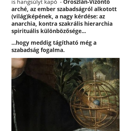
is hangsúlyt kapó -
Oroszlán-Vízöntő
arché, az ember szabadságról alkotott
(világ)képének, a nagy kérdése:
az
anarchia, kontra szakrális hierarchia
spirituális különbözősége...
...hogy meddig tágítható még a
szabadság fogalma.