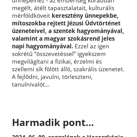
ünnepeihez - az emberiség korábban
megélt, átélt tapasztalatait, kulturális
mérföldköveit
keresztény ünnepekbe,
mítoszokba rejtett Jézusi Üdvtörténet
üzeneteivel, a szentek hagyományával,
valamint a magyar szokásrend jeles
napi hagyományával.
Ezzel az igen
sokrétű
“összevetéssel” igyekszem
megvilágítani a fizikai, érzelmi és
szellemi sík fölött álló, szakrális üzenetet.
A fejlődni, javulni, törleszteni,
tanulnivalót…
Harmadik pont...