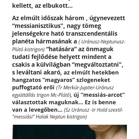
kellett, az elbukott…
Az elmúlt időszak három , úgynevezett
“messianisztikus", nagy tömeg
jelenségekre ható transzcendentális
planéta hármasának a
( Uránusz-Neptunusz-
“hatására” az önmaguk
Plútó kistrigon)
tudati fejlődése helyett mindent a
csakis a külvilágban “megváltoztatni",
s leváltani akaró
,
az elmúlt hetekben
hangzatos “magyaros” szlogeneket
puffogtató erői
(Tr Merkúr-Jupiter-Uránusz
új “messiás-arcot”
együttállás trigon Mc-Plútó
),
választottak maguknak… Ez is benne
van a levegőben...
(Sz Uránusz -tr Hold szextil-
“messiási” Halak Neptun kistrigon)