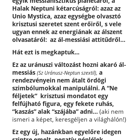
egyik messianisztikus planétáról, a
Halak Neptuni kétarcúságról: azaz az
Unio Mystica, azaz egységbe olvasztó
krisztusi szeretet szent erőiről, s vele
ugyan ennek az energiának az álszent
olvasatáról: az ál-messiási attitűdről…
Hát ezt is megkaptuk...
Ez az uránuszi változást hozni akaró ál-
messiás
a
(Sz Uránusz-Neptun szextil),
rendezvényein nem átalt ördögi
szimbólumokkal manipulálni. A “Ne
féljetek” krisztusi mondatot egy
felfújható figura, egy fekete ruhás,
“kaszás” alak “szájába” adni…
(aki nem
ismeri a képet, keresgéljen a világhálón!)
Ez egy új, hazánkban egyelőre idegen
szintre emelt, negatív néplélek-