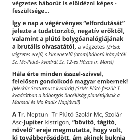
végzetes háborút is előidézni képes -
feszültsége...
Így e nap
a v
égérvényes “elfordutását”
jelezte a tudattorzító, negatív erőktől,
valamint a plútó bolygóanalógiájának
a brutális olvasatától,
a végzetes
(Értsd:
végzetes erejű, s kimenetelű (atom)háború irányától!
Sz. Mc-Plútó- kvadrát Sz. 12-es Házas tr. Mars!)
Hála érte minden
ésszel-szívvel
,
felelősen gondolkodó magyar embernek!
(Merkúr-Szaturnusz kvadrát)
(SzMc-Plútó feszült T-
kvadrátban a háborgás öncélúság planétájávak a
Marssal és Mo Radix Napjával!)
A
Tr. Neptun- Tr Plútó-Szolár Mc, Szolár
Asc-
Jupiter
kistrigon,
“bővítő, tágító,
növelő” ereje megmutatta, hogy volt,
ki továbberősödött, ám akinek buknia