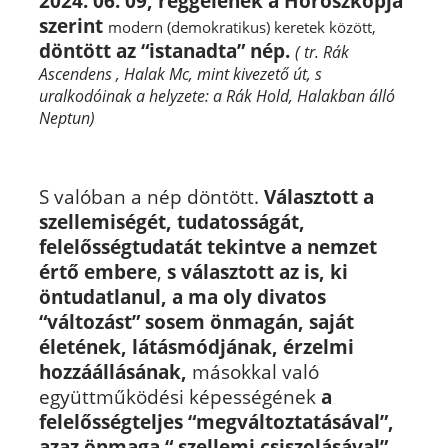
2024. 06. 09, reggelének a Horoszkópja
szerint
modern (demokratikus) keretek között,
döntött az “istanadta” nép.
( tr. Rák
Ascendens , Halak Mc, mint kivezető út, s
uralkodóinak a helyzete: a Rák Hold, Halakban álló
Neptun)
S valóban a nép döntött.
Választott a
szellemiségét, tudatosságát,
felelősségtudatát tekintve
a
nemzet
értő embere
,
s
választott az is, ki
öntudatlanul, a ma oly divatos
“változást” sosem önmagán, saját
életének, látásmódjának, érzelmi
hozzáállásának,
másokkal való
együttműködési képességének
a
felelősségteljes “megváltoztatásával”,
azaz önmaga “ szellemi csiszolásával” ,