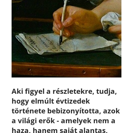
Aki figyel a részletekre, tudja,
hogy
elmúlt évtizedek
története bebizonyította,
azok
a világi erők - amelyek nem a
haza, hanem saját alantas,