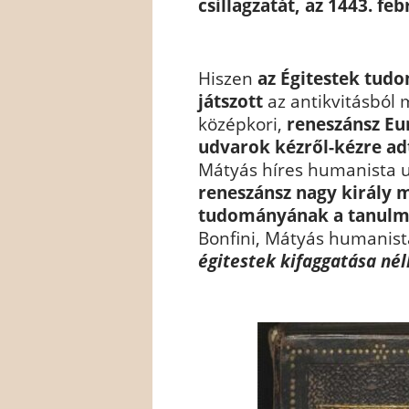
csillagzatát, az 1443. feb
Hiszen
az Égitestek tud
játszott
az antikvitásból 
középkori,
reneszánsz Eu
udvarok kézről-kézre adt
Mátyás híres humanista 
reneszánsz nagy király m
tudományának a tanulm
Bonfini, Mátyás humanist
égitestek kifaggatása né