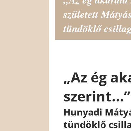
született Máty
tündöklő csilla
„Az ég ak
szerint...”
Hunyadi Mátyá
tündöklő csill