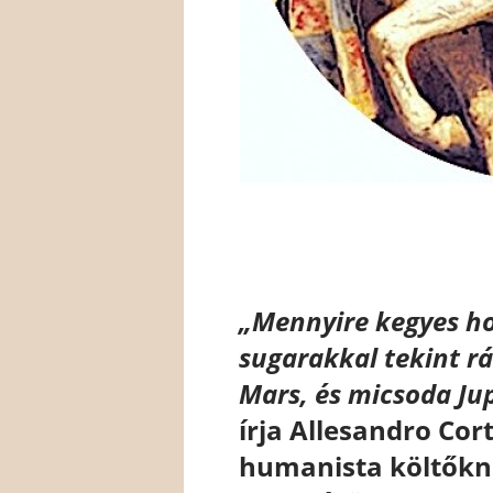
„Mennyire kegyes ho
sugarakkal tekint rá
Mars, és micsoda Jup
írja Allesandro Cor
humanista költőkne