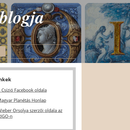
 blogja
inkek
 Csízió Facebook oldala
agyar Planétás Honlap
ieber Orsolya szerzői oldala az
IGO-n