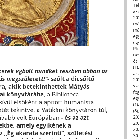
Tel
asz
20
má
má
egy
egy
Pl
no
és 
(1)
kerek égbolt mindkét részben abban az
asz
s megszületett!”-
szólt a dicsőítő
20
a, akik betekinthettek Mátyás
sz
fo
dai könyvtárába
, a Biblioteca
eg
 kívül elsőként alapított humanista
(1)
ét tekintve, a Vatikáni könyvtáron túl,
(8)
ívabb volt Európában -
és az azt
20
20
ekbe, amely egyikének a
202
„Ég akarata szerinti”, születési
30