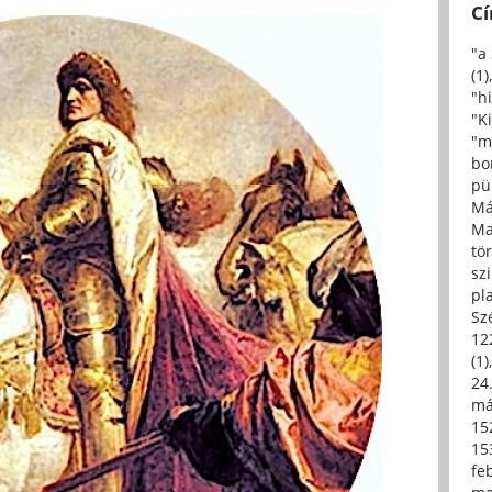
C
"a
(1)
"h
"Ki
"m
bo
pü
Má
Ma
tö
sz
pl
Sz
12
(1)
24.
má
15
15
fe