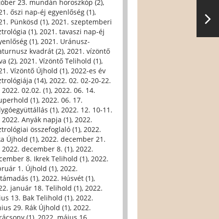
tóber 23. mundán horoszkóp (2)
,
21. őszi nap-éj egyenlőség (1)
,
21. Pünkösd (1)
,
2021. szeptemberi
trológia (1)
,
2021. tavaszi nap-éj
yenlőség (1)
,
2021. Uránusz-
aturnusz kvadrát (2)
,
2021. vízöntő
va (2)
,
2021. Vízöntő Telihold (1)
,
21. Vízöntő Újhold (1)
,
2022-es év
trológiája (14)
,
2022. 02. 02-20-22.
,
2022. 02.02. (1)
,
2022. 06. 14.
uperhold (1)
,
2022. 06. 17.
lygóegyüttállás (1)
,
2022. 12. 10-11.
,
2022. Anyák napja (1)
,
2022.
trológiai összefoglaló (1)
,
2022.
ka Újhold (1)
,
2022. december 21.
,
2022. december 8. (1)
,
2022.
cember 8. Ikrek Telihold (1)
,
2022.
bruár 1. Újhold (1)
,
2022.
ltámadás (1)
,
2022. Húsvét (1)
,
22. január 18. Telihold (1)
,
2022.
ius 13. Bak Telihold (1)
,
2022.
nius 29. Rák Újhold (1)
,
2022.
rácsony (1)
,
2022. május 16.