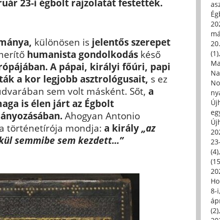
ruár 23-i égbolt rajzolatát festették.
asz
Égb
202
má
ománya,
különösen is
jelentős szerepet
20.
merítő
humanista gondolkodás
késő
(1)
Ma
rópájában.
A pápai, királyi főúri, papi
Na
ák a kor legjobb asztrológusait,
s ez
No
udvarában sem volt másként. Sőt,
a
ny
aga is élen járt az Égbolt
Új
eg
ányozásában.
Ahogyan Antonio
Új
a történetírója mondja:
a király
„az
20
lkül semmibe sem kezdett...”
23
(4)
(15
20
Ho
8-
áp
(2)