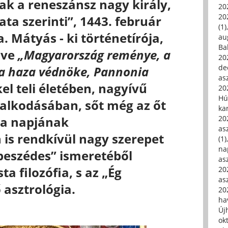
ak a reneszánsz nagy király,
20
20
ta szerinti”, 1443. február
(1)
. Mátyás - ki történetírója,
au
Ba
zve
„Magyarország reménye, a
20
de
 a haza védnöke, Pannonia
asz
el teli életében, nagyívű
20
Hú
ralkodásában, sőt még az őt
ka
ála napjának
20
asz
is rendkívül nagy szerepet
(1)
na
„beszédes” ismeretéből
asz
a filozófia, s az „Ég
20
asz
 asztrológia.
20
hav
Új
ok