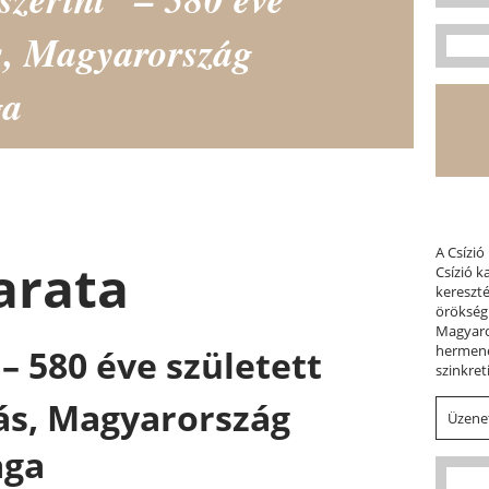
ás, Magyarország
ga
A Csízió
arata
Csízió 
kereszt
örökség
Magyaror
hermene
– 580 éve született
szinkret
s, Magyarország
Üzenet
aga