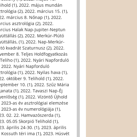
ihold (1)
,
2022. május mundán
trológia (2)
,
2022. március 15. (1)
,
22. március 8. Nőnap (1)
,
2022.
rcius asztrológia (2)
,
2022.
rcius Halak Nap-Jupiter-Neptun
üttállás (2)
,
2022. Merkúr-Plútó
üttállás, (1)
,
2022. Nap-Merkúr-
útó kvadrát Szaturnusz (2)
,
2022.
vember 8. Teljes Holdfogyatkozás
Teliho (1)
,
2022. Nyári Napforduló
,
2022. Nyári Napforduló
trológia (1)
,
2022. Nyilas hava (1)
,
22. október 9. Telihold (1)
,
2022.
eptember 10. (1)
,
2022. Szűz Mária
ganata (1)
,
2022. Tavaszi Nap-Éj
yenlőség (1)
,
2022. Vízöntő Újhold
,
2023-as év asztrológiai elemzése
,
2023-as év numerológiája (1)
,
23. 02. 22. Hamvazószerda (1)
,
23. 05.05 Skorpió Telihold (1)
,
3. április 24-30. (1)
,
2023. április
, Kossuth téri ima (1)
,
2023. Húsvét