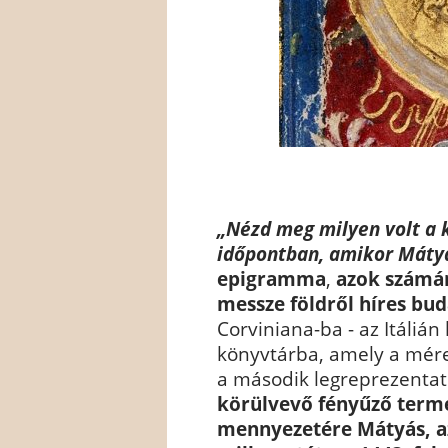
„Nézd meg milyen volt a 
időpontban, amikor Mátyá
epigramma
,
azok számár
messze földről híres bu
Corviniana-ba - az Itálián
könyvtárba, amely a méret
a második legreprezentat
körülvevő fényűző term
mennyezetére Mátyás, az 