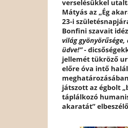
verselésükkel utalt
Mátyás az „Ég akara
23-i születésnapjára
Bonfini szavait idé
világ gyönyörűsége,
üdve!”
-
dicsőségekk
jellemét tükröző u
előre óva intő hal
meghatározásában 
játszott az égbolt 
táplálkozó humanist
akaratát” elbeszélő