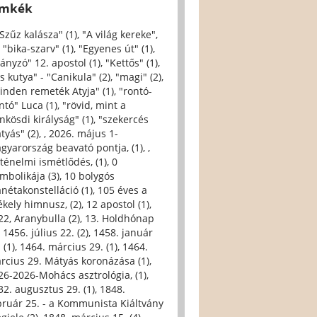
ímkék
 Szűz kalásza" (1)
,
"A világ kereke",
,
"bika-szarv" (1)
,
"Egyenes út" (1)
,
iányzó" 12. apostol (1)
,
"Kettős" (1)
,
s kutya" - "Canikula" (2)
,
"magi" (2)
,
inden remeték Atyja" (1)
,
"rontó-
ntó" Luca (1)
,
"rövid, mint a
nkösdi királyság" (1)
,
"szekercés
tyás" (2)
,
, 2026. május 1-
gyarország beavató pontja, (1)
,
,
rténelmi ismétlődés, (1)
,
0
imbolikája (3)
,
10 bolygós
anétakonstelláció (1)
,
105 éves a
ékely himnusz, (2)
,
12 apostol (1)
,
22, Aranybulla (2)
,
13. Holdhónap
,
1456. július 22. (2)
,
1458. január
 (1)
,
1464. március 29. (1)
,
1464.
rcius 29. Mátyás koronázása (1)
,
26-2026-Mohács asztrológia, (1)
,
32. augusztus 29. (1)
,
1848.
bruár 25. - a Kommunista Kiáltvány