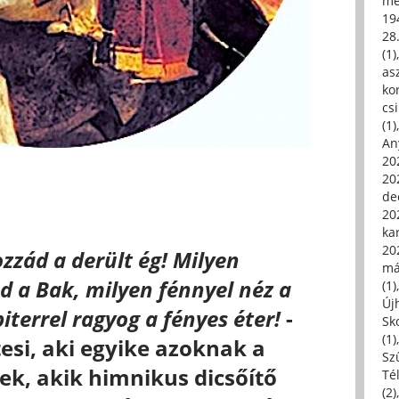
me
19
28
(1)
asz
kor
csi
(1)
An
202
20
de
202
ka
20
zzád a derült ég! Milyen
má
d a Bak, milyen fénnyel néz a
(1)
Új
iterrel ragyog a fényes éter!
-
Sk
(1)
tesi, aki egyike azoknak a
Sz
k, akik himnikus dicsőítő
Té
(2)