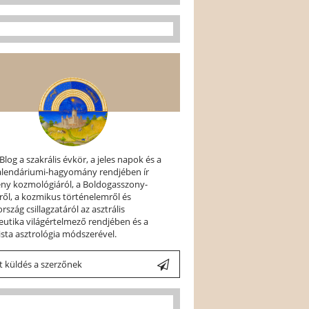
 Blog a szakrális évkör, a jeles napok és a
kalendáriumi-hagyomány rendjében ír
ény kozmológiáról, a Boldogasszony-
ről, a kozmikus történelemről és
szág csillagzatáról az asztrális
utika világértelmező rendjében és a
ista asztrológia módszerével.
 küldés a szerzőnek