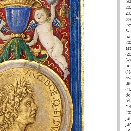
ok
20
20
asz
eg
Sz
ha
20
asz
(2)
Sz
bo
(1)
asz
Bi
(1)
de
fe
Fe
20
Júl
jú
Ka