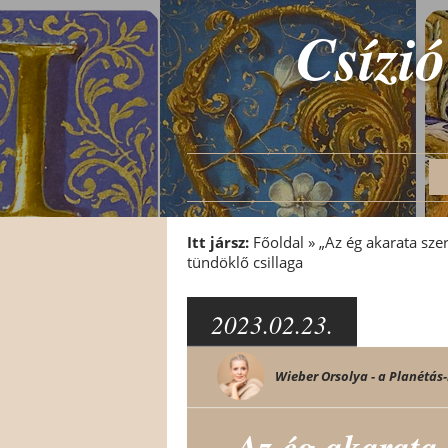
Csízió
Itt jársz:
Főoldal
»
„Az ég akarata sze
tündöklő csillaga
2023.02.23.
Wieber Orsolya - a Planétás-
„Az ég akarata 