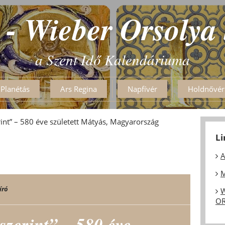
 - Wieber Orsolya
a Szent Idő Kalendáriuma
Planétás
Ars Regina
Napfívér
Holdnővér
rint” – 580 éve született Mátyás, Magyarország
L
A
M
író
W
OR
szerint” – 580 éve