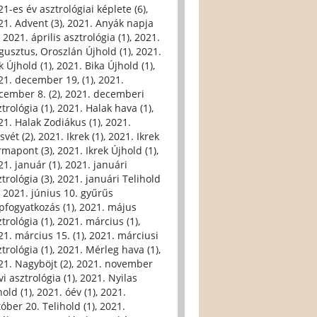
21-es év asztrológiai képlete (6)
,
21. Advent (3)
,
2021. Anyák napja
,
2021. április asztrológia (1)
,
2021.
gusztus, Oroszlán Újhold (1)
,
2021.
k Újhold (1)
,
2021. Bika Újhold (1)
,
21. december 19, (1)
,
2021.
cember 8. (2)
,
2021. decemberi
trológia (1)
,
2021. Halak hava (1)
,
21. Halak Zodiákus (1)
,
2021.
svét (2)
,
2021. Ikrek (1)
,
2021. Ikrek
rmapont (3)
,
2021. Ikrek Újhold (1)
,
21. január (1)
,
2021. januári
trológia (3)
,
2021. januári Telihold
,
2021. június 10. gyűrűs
pfogyatkozás (1)
,
2021. május
trológia (1)
,
2021. március (1)
,
21. március 15. (1)
,
2021. márciusi
trológia (1)
,
2021. Mérleg hava (1)
,
21. Nagyböjt (2)
,
2021. november
i asztrológia (1)
,
2021. Nyilas
hold (1)
,
2021. óév (1)
,
2021.
tóber 20. Telihold (1)
,
2021.