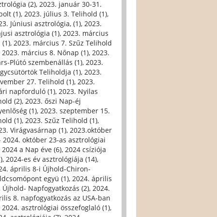
trológia (2)
,
2023. január 30-31.
olt (1)
,
2023. július 3. Telihold (1)
,
3. Júniusi asztrológia, (1)
,
2023.
jusi asztrológia (1)
,
2023. március
 (1)
,
2023. március 7. Szűz Telihold
,
2023. március 8. Nőnap (1)
,
2023.
rs-Plútó szembenállás (1)
,
2023.
gycsütörtök Teliholdja (1)
,
2023.
vember 27. Telihold (1)
,
2023.
ári napforduló (1)
,
2023. Nyilas
hold (2)
,
2023. őszi Nap-éj
yenlőség (1)
,
2023. szeptember 15.
hold (1)
,
2023. Szűz Telihold (1)
,
23. Virágvasárnap (1)
,
2023.október
- 2024. október 23-as asztrológiai
,
2024 a Nap éve (6)
,
2024 csíziója
)
,
2024-es év asztrológiája (14)
,
24. április 8-i Újhold-Chiron-
ldcsomópont együ (1)
,
2024. április
i, Újhold- Napfogyatkozás (2)
,
2024.
rilis 8. napfogyatkozás az USA-ban
,
2024. asztrológiai összefoglaló (1)
,