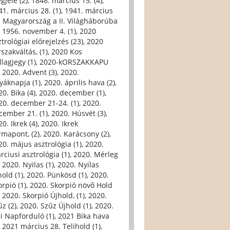
gjele (2)
,
1848. március 15. (4)
,
41. március 28. (1)
,
1941. március
. Magyarország a II. Világháborúba
,
1956. november 4. (1)
,
2020
trológiai előrejelzés (23)
,
2020
szakváltás, (1)
,
2020 Kos
llagjegy (1)
,
2020-kORSZAKKAPU
,
2020. Advent (3)
,
2020.
yáknapja (1)
,
2020. április hava (2)
,
0. Bika (4)
,
2020. december (1)
,
20. december 21-24. (1)
,
2020.
cember 21. (1)
,
2020. Húsvét (3)
,
0. Ikrek (4)
,
2020. Ikrek
rmapont, (2)
,
2020. Karácsony (2)
,
20. május asztrológia (1)
,
2020.
rciusi asztrológia (1)
,
2020. Mérleg
,
2020. Nyilas (1)
,
2020. Nyilas
hold (1)
,
2020. Pünkösd (1)
,
2020.
orpió (1)
,
2020. Skorpió növő Hold
,
2020. Skorpió Újhold, (1)
,
2020.
űz (2)
,
2020. Szűz Újhold (1)
,
2020.
li Napforduló (1)
,
2021 Bika hava
,
2021 március 28. Telihold (1)
,