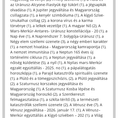
az Uránusz-Alcyone-Fiastyúk égi tükört (1)
,
a Jégsapkák
olvadása (1)
,
A Jupiter jegyváltása és Magyarország
csillagzata (1)
,
a kenyér szimbóluma (1)
,
A kígyó Szíve-
Unukalhai csillag (2)
,
a korona vírus és a karma
törvénye (1)
,
a lelkek vezetője (1)
,
A magyar Nő (2)
,
A
Mars-Merkúr-Antares- Uránusz konstellációja - 20 (1)
,
a
Nap éve (1)
,
A Naprendszer 7. bolygója-Uránusz (1)
,
a
Négy elem szellemi üzenete (3)
,
a négy emberi karakter
(1)
,
a nemzet hivatása - Magyarország kamrapontja (1)
,
A nemzet immunitása (1)
,
a Neptun 165 éves új
történelmi ciklusa (1)
,
a Neptun jegyváltása (1)
,
a
nőiség küldetése (5)
,
a nyíl (1)
,
A Nyilas mars-Merkúr
egzakt együttállás - 2025. no (1)
,
a pápalátogatás
horoszkópja (1)
,
a Parajd katasztrófa spirituális üzenete
(1)
,
a Plútó és a tömegpszichózis, (2)
,
a Plútó jegyváltása
(2)
,
a Szaturnusz korszakos jegyváltása és
Magyarország (1)
,
A Szaturnusz Kosba lépése és
Magyarország horoszkó (2)
,
a Szentkereszt
felmagasztalása (1)
,
a szkíta-térítő (3)
,
a természeti
katasztrófák szellemi üzenete (2)
,
A Vénusz éve (7)
,
A
Vénusz jegyváltása - 2026. január 17. (1)
,
A Vénusz–
Merkúr együttállás a Kígyó szívében – 202 (1)
,
a Világ