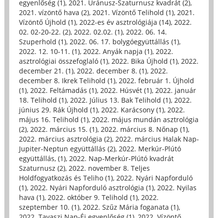
egyenlőség (1)
,
2021. Uránusz-Szaturnusz kvadrát (2)
,
2021. vízöntő hava (2)
,
2021. Vízöntő Telihold (1)
,
2021.
Vízöntő Újhold (1)
,
2022-es év asztrológiája (14)
,
2022.
02. 02-20-22. (2)
,
2022. 02.02. (1)
,
2022. 06. 14.
Szuperhold (1)
,
2022. 06. 17. bolygóegyüttállás (1)
,
2022. 12. 10-11. (1)
,
2022. Anyák napja (1)
,
2022.
asztrológiai összefoglaló (1)
,
2022. Bika Újhold (1)
,
2022.
december 21. (1)
,
2022. december 8. (1)
,
2022.
december 8. Ikrek Telihold (1)
,
2022. február 1. Újhold
(1)
,
2022. Feltámadás (1)
,
2022. Húsvét (1)
,
2022. január
18. Telihold (1)
,
2022. Július 13. Bak Telihold (1)
,
2022.
június 29. Rák Újhold (1)
,
2022. Karácsony (1)
,
2022.
május 16. Telihold (1)
,
2022. május mundán asztrológia
(2)
,
2022. március 15. (1)
,
2022. március 8. Nőnap (1)
,
2022. március asztrológia (2)
,
2022. március Halak Nap-
Jupiter-Neptun együttállás (2)
,
2022. Merkúr-Plútó
együttállás, (1)
,
2022. Nap-Merkúr-Plútó kvadrát
Szaturnusz (2)
,
2022. november 8. Teljes
Holdfogyatkozás és Teliho (1)
,
2022. Nyári Napforduló
(1)
,
2022. Nyári Napforduló asztrológia (1)
,
2022. Nyilas
hava (1)
,
2022. október 9. Telihold (1)
,
2022.
szeptember 10. (1)
,
2022. Szűz Mária foganata (1)
,
2022. Tavaszi Nap-Éj egyenlőség (1)
,
2022. Vízöntő