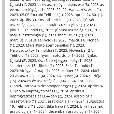
Újhold (1)
,
2023-as év asztrológiai elemzése (8)
,
2023-as
év numerológiája (1)
,
2023. 02. 22. Hamvazószerda (1)
,
2023. 05.05 Skorpió Telihold (1)
,
2023. április 24-30. (1)
,
2023. április 30, Kossuth téri ima (1)
,
2023. Húsvét
asztrológia (2)
,
2023. január 30-31. Égbolt (1)
,
2023.
július 3. Telihold (1)
,
2023. Júniusi asztrológia, (1)
,
2023.
májusi asztrológia (1)
,
2023. március 20. (1)
,
2023.
március 7. Szűz Telihold (1)
,
2023. március 8. Nőnap
(1)
,
2023. Mars-Plútó szembenállás (1)
,
2023.
Nagycsütörtök Teliholdja (1)
,
2023. November 27.
Telihold (1)
,
2023. nyári napforduló (1)
,
2023. Nyilas
Újhold (2)
,
2023. őszi Nap-éj egyenlőség (1)
,
2023.
szeptember 15. Újhold (1)
,
2023. Szűz Telihold (1)
,
2023. Virágvasárnap (1)
,
2023.október 23- 2024. október
23-as asztrológiai (4)
,
2024 a Nap éve (6)
,
2024 csíziója
(15)
,
2024-es év asztrológiája (14)
,
2024. április 8-i
Újhold-Chiron-Holdcsomópont együ (1)
,
2024. április 8-
i, Újhold- Napfogyatkozás (2)
,
2024. április 8.
napfogyatkozás az USA-ban (2)
,
2024. asztrológiai
összefoglaló (1)
,
2024. asztrológiája (7)
,
2024. augusztus
19. Telihold (1)
,
2024. Bika hava (1)
,
2024. Bika havának
asztrológiája (1)
,
2024. decemberi asztrológia (1)
,
2024.