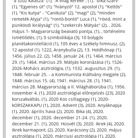
"a Szűz kalásza" (1)
,
"A világ kereke", (1)
,
"bika-szarv"
(1)
,
"Egyenes út" (1)
,
"hiányzó" 12. apostol (1)
,
"Kettős"
(1)
,
"Kis kutya" - "Canikula" (2)
,
"magi" (2)
,
"minden
remeték Atyja" (1)
,
"rontó-bontó" Luca (1)
,
"rövid, mint a
pünkösdi királyság" (1)
,
"szekercés Mátyás" (2)
,
, 2026.
május 1- Magyarország beavató pontja, (1)
,
, történelmi
ismétlődés, (1)
,
0 szimbolikája (3)
,
10 bolygós
planétakonstelláció (1)
,
105 éves a Székely himnusz, (2)
,
12 apostol (1)
,
1222, Aranybulla (2)
,
13. Holdhónap (1)
,
1456. július 22. (2)
,
1458. január 24. (1)
,
1464. március
29. (1)
,
1464. március 29. Mátyás koronázása (1)
,
1526-
2026-Mohács asztrológia, (1)
,
1532. augusztus 29. (1)
,
1848. február 25. - a Kommunista Kiáltvány megjele (2)
,
1848. március 15. (4)
,
1941. március 28. (1)
,
1941.
március 28. Magyarország a II. Világháborúba (1)
,
1956.
november 4. (1)
,
2020 asztrológiai előrejelzés (23)
,
2020
korszakváltás, (1)
,
2020 Kos csillagjegy (1)
,
2020-
kORSZAKKAPU (1)
,
2020. Advent (3)
,
2020. Anyáknapja
(1)
,
2020. április hava (2)
,
2020. Bika (4)
,
2020.
december (1)
,
2020. december 21-24. (1)
,
2020.
december 21. (1)
,
2020. Húsvét (3)
,
2020. Ikrek (4)
,
2020.
Ikrek karmapont, (2)
,
2020. Karácsony (2)
,
2020. május
asztrológia (1)
,
2020. márciusi asztrológia (1)
,
2020.