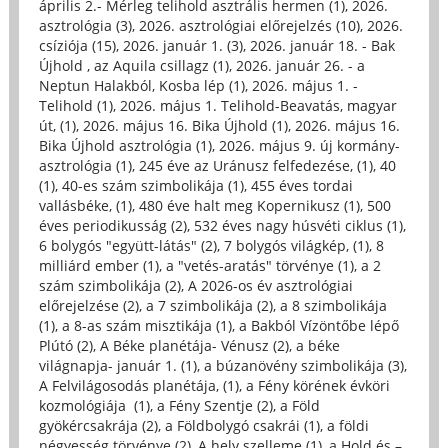
április 2.- Mérleg telihold asztrális hermen (1)
,
2026.
asztrológia (3)
,
2026. asztrológiai előrejelzés (10)
,
2026.
csíziója (15)
,
2026. január 1. (3)
,
2026. január 18. - Bak
Újhold , az Aquila csillagz (1)
,
2026. január 26. - a
Neptun Halakból, Kosba lép (1)
,
2026. május 1. -
Telihold (1)
,
2026. május 1. Telihold-Beavatás, magyar
út, (1)
,
2026. május 16. Bika Újhold (1)
,
2026. május 16.
Bika Újhold asztrológia (1)
,
2026. május 9. új kormány-
asztrológia (1)
,
245 éve az Uránusz felfedezése, (1)
,
40
(1)
,
40-es szám szimbolikája (1)
,
455 éves tordai
vallásbéke, (1)
,
480 éve halt meg Kopernikusz (1)
,
500
éves periodikusság (2)
,
532 éves nagy húsvéti ciklus (1)
,
6 bolygós "együtt-látás" (2)
,
7 bolygós világkép, (1)
,
8
milliárd ember (1)
,
a "vetés-aratás" törvénye (1)
,
a 2
szám szimbolikája (2)
,
A 2026-os év asztrológiai
előrejelzése (2)
,
a 7 szimbolikája (2)
,
a 8 szimbolikája
(1)
,
a 8-as szám misztikája (1)
,
a Bakból Vízöntőbe lépő
Plútó (2)
,
A Béke planétája- Vénusz (2)
,
a béke
világnapja- január 1. (1)
,
a búzanövény szimbolikája (3)
,
A Felvilágosodás planétája, (1)
,
a Fény körének évköri
kozmológiája (1)
,
a Fény Szentje (2)
,
a Föld
gyökércsakrája (2)
,
a Földbolygó csakrái (1)
,
a földi
négyesség törvénye (2)
,
A hely szelleme (1)
,
a Hold és –