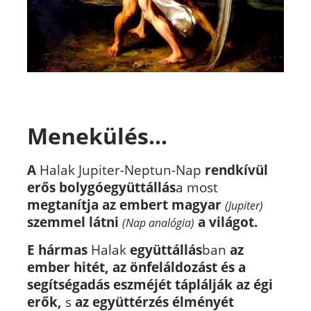
Menekülés...
A
Halak Jupiter-Neptun-Nap
rendkívül
erős
bolygóegyüttállás
a most
megtanítja az embert magyar
(Jupiter)
szemmel látni
a világot.
(Nap analógia)
E hármas
Halak
együttállás
ban
az
ember hitét, az önfeláldozást és a
segítségadás eszméjét táplálják az égi
erők,
s
az együttérzés élményét