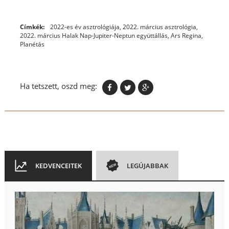
Címkék:
2022-es év asztrológiája
,
2022. március asztrológia
,
2022. március Halak Nap-Jupiter-Neptun együttállás
,
Ars Regina
,
Planétás
Ha tetszett, oszd meg:
KEDVENCEITEK
LEGÚJABBAK