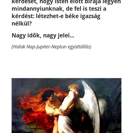
kérdését,
hogy Isten előtt bírája legyen
mindannyiunknak, de fel is teszi a
kérdést: létezhet-e béke igazság
nélkül?
Nagy idők, nagy jelei...
(Halak Nap-Jupiter-Neptun együttállás)