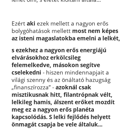
Ezért
aki
ezek mellett a nagyon erős
bolygóhatások mellett
most nem képes
az isteni magaslatokba emelni a lelkét,
s ezekhez a nagyon erős energiájú
elvárásokhoz erkölcsileg
felemelkedve, másokon segítve
cselekedni
- hiszen mindennapjait a
világi szenny és az önáltató hazugság
„finanszírozza” -
azoknál csak
misztikusnak hitt, filantrópnak vélt,
lelkileg hamis, álszent erőket mozdít
meg ez a nagyon erős planéta
kapcsolódás. S lelki fejlődés helyett
önmagát csapja be vele általuk...