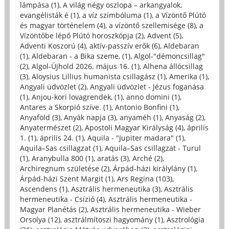
lámpása (1)
,
A világ négy oszlopa – arkangyalok,
evangélisták é (1)
,
a víz szimbóluma (1)
,
a Vízöntő Plútó
és magyar történelem (4)
,
a vízöntő szellemisége (8)
,
a
Vízöntőbe lépő Plútó horoszkópja (2)
,
Advent (5)
,
Adventi Koszorú (4)
,
aktív-passzív erők (6)
,
Aldebaran
(1)
,
Aldebaran - a Bika szeme, (1)
,
Algol-"démoncsillag"
(2)
,
Algol-Újhold 2026. május 16. (1)
,
Alhena állócsillag
(3)
,
Aloysius Lillius humanista csillagász (1)
,
Amerika (1)
,
Angyali üdvözlet (2)
,
Angyali üdvözlet - Jézus foganása
(1)
,
Anjou-kori lovagrendek, (1)
,
anno domini (1)
,
Antares a Skorpió szíve. (1)
,
Antonio Bonfini (1)
,
Anyaföld (3)
,
Anyák napja (3)
,
anyaméh (1)
,
Anyaság (2)
,
Anyatermészet (2)
,
Apostoli Magyar Királyság (4)
,
április
1. (1)
,
április 24. (1)
,
Aquila - "Jupiter madara" (1)
,
Aquila–Sas csillagzat (1)
,
Aquila–Sas csillagzat - Turul
(1)
,
Aranybulla 800 (1)
,
aratás (3)
,
Arché (2)
,
Archiregnum születése (2)
,
Árpád-házi királylány (1)
,
Árpád-házi Szent Margit (1)
,
Ars Regina (103)
,
Ascendens (1)
,
Asztrális hermeneutika (3)
,
Asztrális
hermeneutika - Csízió (4)
,
Asztrális hermeneutika -
Magyar Planétás (2)
,
Asztrális hermeneutika - Wieber
Orsolya (12)
,
asztrálmítoszi hagyomány (1)
,
Asztrológia