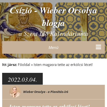
Csízió - Wieber Orsolya
blogja
a Szent Idő Kalendáriuma
Menü
Itt jársz:
Főoldal
»
Isten magasra tette az erkölcsi lécet!
2022.03.04.
Wieber Orsolya - a Planétás-író
Isten magasra tette az erkölcsi lécet!