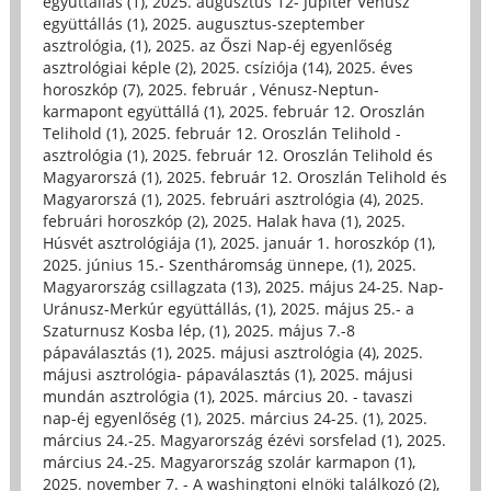
együttállás (1)
,
2025. augusztus 12- Jupiter Vénusz
együttállás (1)
,
2025. augusztus-szeptember
asztrológia, (1)
,
2025. az Őszi Nap-éj egyenlőség
asztrológiai képle (2)
,
2025. csíziója (14)
,
2025. éves
horoszkóp (7)
,
2025. február , Vénusz-Neptun-
karmapont együttállá (1)
,
2025. február 12. Oroszlán
Telihold (1)
,
2025. február 12. Oroszlán Telihold -
asztrológia (1)
,
2025. február 12. Oroszlán Telihold és
Magyarorszá (1)
,
2025. február 12. Oroszlán Telihold és
Magyarorszá (1)
,
2025. februári asztrológia (4)
,
2025.
februári horoszkóp (2)
,
2025. Halak hava (1)
,
2025.
Húsvét asztrológiája (1)
,
2025. január 1. horoszkóp (1)
,
2025. június 15.- Szentháromság ünnepe, (1)
,
2025.
Magyarország csillagzata (13)
,
2025. május 24-25. Nap-
Uránusz-Merkúr együttállás, (1)
,
2025. május 25.- a
Szaturnusz Kosba lép, (1)
,
2025. május 7.-8
pápaválasztás (1)
,
2025. májusi asztrológia (4)
,
2025.
májusi asztrológia- pápaválasztás (1)
,
2025. májusi
mundán asztrológia (1)
,
2025. március 20. - tavaszi
nap-éj egyenlőség (1)
,
2025. március 24-25. (1)
,
2025.
március 24.-25. Magyarország ézévi sorsfelad (1)
,
2025.
március 24.-25. Magyarország szolár karmapon (1)
,
2025. november 7. - A washingtoni elnöki találkozó (2)
,