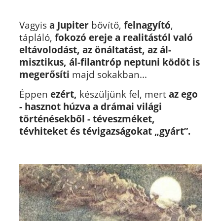
Vagyis
a Jupiter
bővítő,
felnagyító
,
tápláló,
fokozó ereje a realitástól való
eltávolodást, az önáltatást, az ál-
misztikus, ál-filantróp neptuni ködöt is
megerősíti
majd sokakban...
Éppen
ezért,
készüljünk fel, mert
az ego
- hasznot húzva a drámai világi
történésekből - téveszméket,
tévhiteket és tévigazságokat „gyárt”.