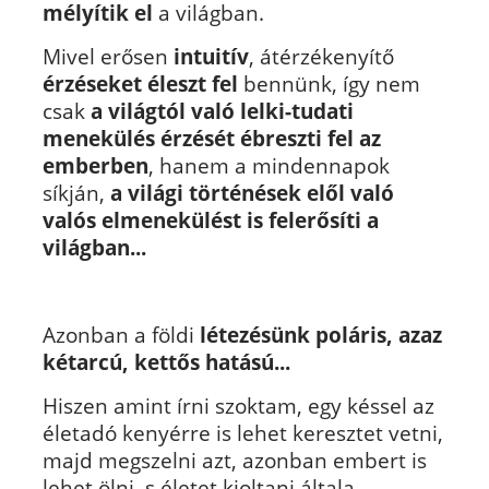
mélyítik el
a világban.
Mivel erősen
intuitív
, átérzékenyítő
érzéseket éleszt fel
bennünk, így nem
csak
a világtól való lelki-tudati
menekülés érzését ébreszti fel az
emberben
, hanem a mindennapok
síkján,
a világi történések elől való
valós elmenekülést is felerősíti a
világban...
Azonban a földi
létezésünk poláris, azaz
kétarcú, kettős hatású...
Hiszen amint írni szoktam, egy késsel az
életadó kenyérre is lehet keresztet vetni,
majd megszelni azt, azonban embert is
lehet ölni, s életet kioltani általa...