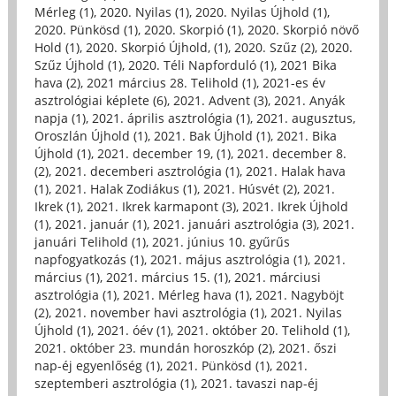
Mérleg (1)
,
2020. Nyilas (1)
,
2020. Nyilas Újhold (1)
,
2020. Pünkösd (1)
,
2020. Skorpió (1)
,
2020. Skorpió növő
Hold (1)
,
2020. Skorpió Újhold, (1)
,
2020. Szűz (2)
,
2020.
Szűz Újhold (1)
,
2020. Téli Napforduló (1)
,
2021 Bika
hava (2)
,
2021 március 28. Telihold (1)
,
2021-es év
asztrológiai képlete (6)
,
2021. Advent (3)
,
2021. Anyák
napja (1)
,
2021. április asztrológia (1)
,
2021. augusztus,
Oroszlán Újhold (1)
,
2021. Bak Újhold (1)
,
2021. Bika
Újhold (1)
,
2021. december 19, (1)
,
2021. december 8.
(2)
,
2021. decemberi asztrológia (1)
,
2021. Halak hava
(1)
,
2021. Halak Zodiákus (1)
,
2021. Húsvét (2)
,
2021.
Ikrek (1)
,
2021. Ikrek karmapont (3)
,
2021. Ikrek Újhold
(1)
,
2021. január (1)
,
2021. januári asztrológia (3)
,
2021.
januári Telihold (1)
,
2021. június 10. gyűrűs
napfogyatkozás (1)
,
2021. május asztrológia (1)
,
2021.
március (1)
,
2021. március 15. (1)
,
2021. márciusi
asztrológia (1)
,
2021. Mérleg hava (1)
,
2021. Nagyböjt
(2)
,
2021. november havi asztrológia (1)
,
2021. Nyilas
Újhold (1)
,
2021. óév (1)
,
2021. október 20. Telihold (1)
,
2021. október 23. mundán horoszkóp (2)
,
2021. őszi
nap-éj egyenlőség (1)
,
2021. Pünkösd (1)
,
2021.
szeptemberi asztrológia (1)
,
2021. tavaszi nap-éj