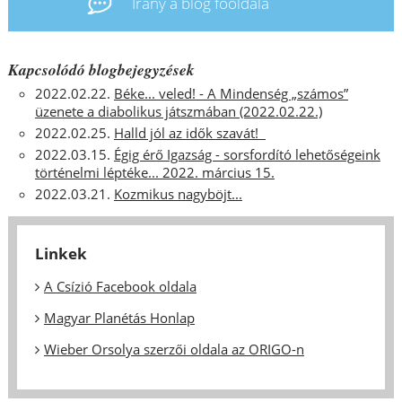
Irány a blog főoldala
Kapcsolódó blogbejegyzések
2022.02.22.
Béke... veled! - A Mindenség „számos”
üzenete a diabolikus játszmában (2022.02.22.)
2022.02.25.
Halld jól az idők szavát!
2022.03.15.
Égig érő Igazság - sorsfordító lehetőségeink
történelmi léptéke... 2022. március 15.
2022.03.21.
Kozmikus nagyböjt...
Linkek
A Csízió Facebook oldala
Magyar Planétás Honlap
Wieber Orsolya szerzői oldala az ORIGO-n