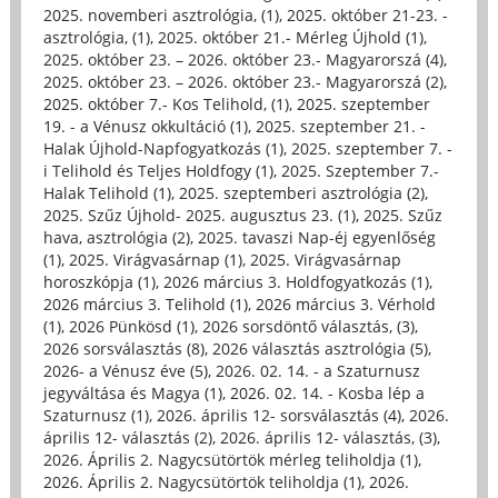
2025. novemberi asztrológia, (1)
,
2025. október 21-23. -
asztrológia, (1)
,
2025. október 21.- Mérleg Újhold (1)
,
2025. október 23. – 2026. október 23.- Magyarorszá (4)
,
2025. október 23. – 2026. október 23.- Magyarorszá (2)
,
2025. október 7.- Kos Telihold, (1)
,
2025. szeptember
19. - a Vénusz okkultáció (1)
,
2025. szeptember 21. -
Halak Újhold-Napfogyatkozás (1)
,
2025. szeptember 7. -
i Telihold és Teljes Holdfogy (1)
,
2025. Szeptember 7.-
Halak Telihold (1)
,
2025. szeptemberi asztrológia (2)
,
2025. Szűz Újhold- 2025. augusztus 23. (1)
,
2025. Szűz
hava, asztrológia (2)
,
2025. tavaszi Nap-éj egyenlőség
(1)
,
2025. Virágvasárnap (1)
,
2025. Virágvasárnap
horoszkópja (1)
,
2026 március 3. Holdfogyatkozás (1)
,
2026 március 3. Telihold (1)
,
2026 március 3. Vérhold
(1)
,
2026 Pünkösd (1)
,
2026 sorsdöntő választás, (3)
,
2026 sorsválasztás (8)
,
2026 választás asztrológia (5)
,
2026- a Vénusz éve (5)
,
2026. 02. 14. - a Szaturnusz
jegyváltása és Magya (1)
,
2026. 02. 14. - Kosba lép a
Szaturnusz (1)
,
2026. április 12- sorsválasztás (4)
,
2026.
április 12- választás (2)
,
2026. április 12- választás, (3)
,
2026. Április 2. Nagycsütörtök mérleg teliholdja (1)
,
2026. Április 2. Nagycsütörtök teliholdja (1)
,
2026.