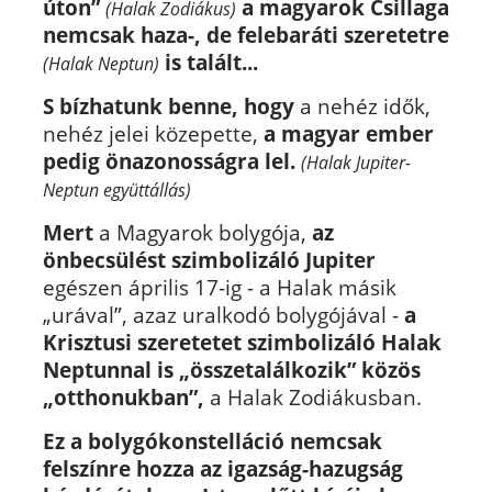
úton”
a magyarok Csillaga
(Halak Zodiákus)
nemcsak haza-, de felebaráti szeretetre
is talált...
(Halak Neptun)
S bízhatunk benne, hogy
a nehéz idők,
nehéz jelei közepette,
a magyar ember
pedig önazonosságra lel.
(Halak Jupiter-
Neptun együttállás)
Mert
a Magyarok bolygója,
az
önbecsülést szimbolizáló Jupiter
egészen április 17-ig - a Halak másik
„urával”, azaz uralkodó bolygójával -
a
Krisztusi szeretetet szimbolizáló Halak
Neptunnal is „összetalálkozik” közös
„otthonukban”,
a Halak Zodiákusban.
Ez a bolygókonstelláció nemcsak
felszínre hozza az igazság-hazugság