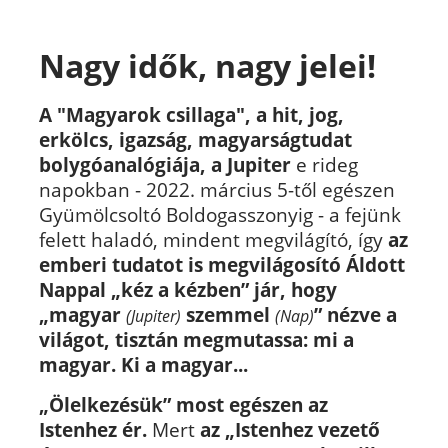
Nagy idők, nagy jelei!
A "Magyarok csillaga",
a hit, jog,
erkölcs, igazság, magyarságtudat
bolygóanalógiája, a Jupiter
e rideg
napokban - 2022. március 5-től egészen
Gyümölcsoltó Boldogasszonyig - a fejünk
felett haladó, mindent megvilágító, így
az
emberi tudatot is megvilágosító Áldott
Nappal „kéz a kézben” jár,
hogy
„magyar
szemmel
” nézve a
(Jupiter)
(Nap)
világot, tisztán megmutassa: mi a
magyar. Ki a magyar...
„Ölelkezésük” most egészen az
Istenhez ér.
Mert
az „Istenhez vezető