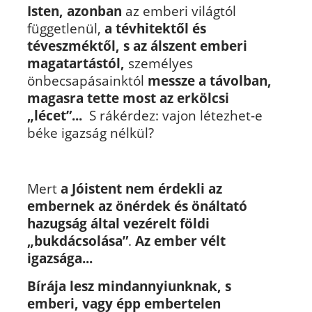
Isten, azonban
az emberi világtól
függetlenül,
a tévhitektől és
téveszméktől, s az álszent emberi
magatartástól,
személyes
önbecsapásainktól
messze a távolban,
magasra tette most az erkölcsi
„lécet”...
S rákérdez: vajon létezhet-e
béke igazság nélkül?
Mert
a Jóistent nem érdekli az
embernek az önérdek és önáltató
hazugság által vezérelt földi
„bukdácsolása”
.
Az ember vélt
igazsága...
Bírája lesz mindannyiunknak, s
emberi, vagy épp embertelen