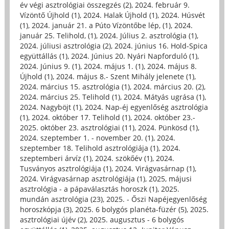
év végi asztrológiai összegzés (2)
,
2024. február 9.
Vízöntő Újhold (1)
,
2024. Halak Újhold (1)
,
2024. Húsvét
(1)
,
2024. január 21. a Púto Vízöntőbe lép, (1)
,
2024.
január 25. Telihold, (1)
,
2024. Július 2. asztrológia (1)
,
2024. júliusi asztrológia (2)
,
2024. június 16. Hold-Spica
együttállás (1)
,
2024. Június 20. Nyári Napforduló (1)
,
2024. Június 9. (1)
,
2024. május 1. (1)
,
2024. május 8.
Újhold (1)
,
2024. május 8.- Szent Mihály jelenete (1)
,
2024. március 15. asztrológia (1)
,
2024. március 20. (2)
,
2024. március 25. Telihold (1)
,
2024. Mátyás ugrása (1)
,
2024. Nagyböjt (1)
,
2024. Nap-éj egyenlőség asztrológia
(1)
,
2024. október 17. Telihold (1)
,
2024. október 23.-
2025. október 23. asztrológiai (11)
,
2024. Pünkösd (1)
,
2024. szeptember 1. - november 20. (1)
,
2024.
szeptember 18. Telihold asztrológiája (1)
,
2024.
szeptemberi árvíz (1)
,
2024. szökőév (1)
,
2024.
Tusványos asztrológiája (1)
,
2024. Virágvasárnap (1)
,
2024. Virágvasárnap asztrológiája (1)
,
2025, májusi
asztrológia - a pápaválasztás horoszk (1)
,
2025.
mundán asztrológia (23)
,
2025. - Őszi Napéjegyenlőség
horoszkópja (3)
,
2025. 6 bolygós planéta-füzér (5)
,
2025.
asztrológiai újév (2)
,
2025. augusztus - 6 bolygós