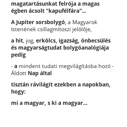
magatartásunkat felrója a magas
égben ácsolt "kapufélfára"...
A Jupiter sorsbolygó
, a Magyarok
Istenének csillagmítoszi jelölője,
a hit
, jog,
erkölcs, igazság, önbecsülés
és magyarságtudat bolygóanalógiája
pedig
-
a
mindent tudati megvilágításba hozó -
Áldott
Nap által
tisztán rávilágít ezekben a napokban,
hogy:
mi a magyar, s ki a magyar...