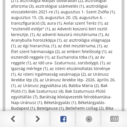
(21)
,
asztrológia Mátyás udvarában (2)
,
asztrológiai
aforizma (3)
,
asztrológiai számvetés (1)
,
asztrológiai
visszatekintés 2021-re (1)
,
augusztus 1- Szent Zsófia (1)
,
augusztus 15. (3)
,
augusztus 20. (3)
,
augusztus 6. -
transzfiguráció (3)
,
aura (1)
,
Avilai szent Teréz (1)
,
az
"esztendő estéje" (1)
,
az Adventi koszorú kört osztó
keresztje, (1)
,
Az adventi koszorú misztériuma (1)
,
Az
Aranybulla horoszkópja (1)
,
az asztrológia világnapja
(1)
,
az égi hierarchia, (1)
,
az élet misztériuma, (1)
,
az
Élet szent hármassága (2)
,
az emberi felelősség (1)
,
az
esztendő reggele (1)
,
az Eucharistia titka (1)
,
az év
reggele (1)
,
az Idő ura- Szaturnusz, sorsbolygó, (1)
,
az
Igazság mérlege (1)
,
az isteni elszámoltatás törvénye
(1)
,
Az isteni irgalmasság vasárnapja (2)
,
az Uránusz
Ikrekbe lép (3)
,
az Uránusz Ikrekbe lép- 2026. április 26.
(1)
,
az Uránusz jegyváltása (4)
,
Babba Mária (2)
,
Bak
Plútó (1)
,
Bak Szaturnusz (4)
,
Bak Szaturnusz-Plútó
együttállás (7)
,
Barátság kőolajvezeték felrobbantása-
Nap-Uránusz (1)
,
Béketárgyalás (1)
,
Béketárgyalás-
Budapest (1)
,
Betelgeuse (1)
,
Betlehemi csillag (2)
,
Bika
Jupiter (1)
,
Bika karmapont (2)
,
Bika Nap-Felszálló
Holdcsomópont együttállás (1)
,
Bika Uránusz (9)
,
Bika
Uránusz- Jupiter együttállás (2)
,
Bika Uránusz-Algol