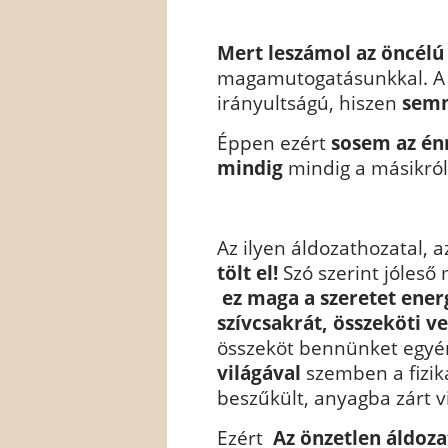
Mert leszámol az öncélú
magamutogatásunkkal. A 
irányultságú, hiszen
semm
Éppen ezért
sosem az én
mindig
mindig a másikró
Az ilyen áldozathozatal, a
tölt el!
Szó szerint jóleső
ez maga a szeretet energ
szívcsakrát, összeköti v
összeköt bennünket egy
világával
szemben a fizik
beszűkült, anyagba zárt vi
Ezért
Az önzetlen áldoza