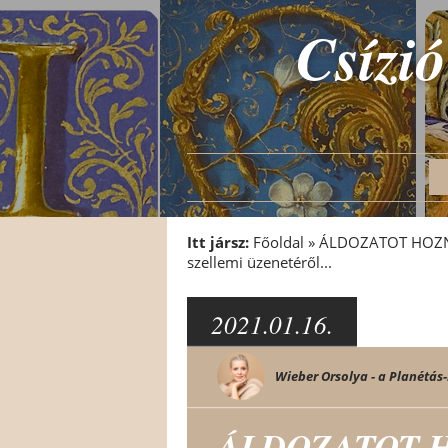
Csízió
Itt jársz:
Főoldal
»
ÁLDOZATOT HOZNI 
szellemi üzenetéről...
2021.01.16.
Wieber Orsolya - a Planétás-
ÁLDOZATOT H