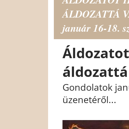
ÁLDOZATTÁ VÁ
január 16-18. sz
Áldozatot
áldozattá
Gondolatok janu
üzenetéről...