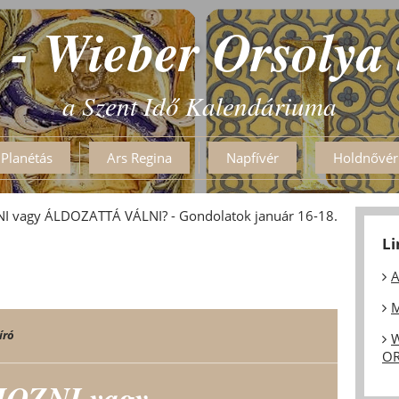
 - Wieber Orsolya
a Szent Idő Kalendáriuma
Planétás
Ars Regina
Napfívér
Holdnővér
vagy ÁLDOZATTÁ VÁLNI? - Gondolatok január 16-18.
L
A
M
író
W
OR
OZNI vagy