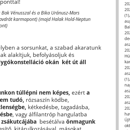
ponttal!
20
20
a Bak Vénusszal és a Bika Uránusz-Mars
(1)
 kavdrát karmapont) (majd Halak Hold-Neptun
au
ont)
Ba
20
de
asz
lyben a sorsunkat, a szabad akaratunk
20
k alakítjuk, befolyásoljuk és
Hú
ygókonstelláció okán két út áll
ka
20
asz
(1)
na
asz
nkon túllépni nem képes,
ezért
a
20
nem tudó,
rózsaszín ködbe,
asz
tlenségbe,
kétkedésbe, tagadásba,
20
zésbe
, vagy álfilantróp hangulatba
hav
Új
 zsákutcájába
besétálva
önmagunk
ok
sítő, kitárulkozásával, másokat