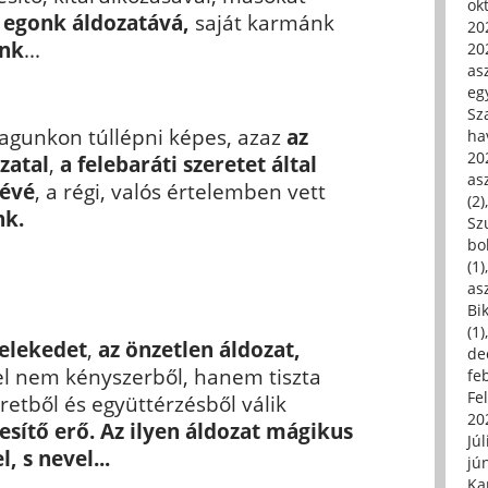
ok
ó
egonk áldozatává
,
saját karmánk
20
unk
...
20
asz
eg
Sz
agunkon túllépni képes, azaz
az
ha
20
zatal
,
a felebaráti szeretet által
asz
jévé
, a régi, valós értelemben vett
(2)
nk.
Sz
bo
(1)
asz
Bi
(1)
selekedet
,
az
önzetlen áldozat,
de
l nem kényszerből, hanem tiszta
fe
Fe
retből és együttérzésből válik
20
sítő erő.
Az ilyen áldozat mágikus
Júl
, s nevel...
jú
Ka