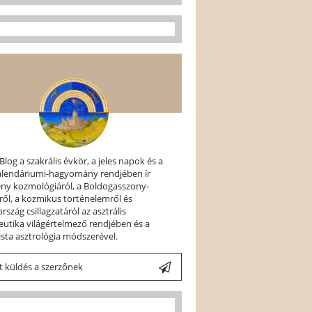
 Blog a szakrális évkör, a jeles napok és a
kalendáriumi-hagyomány rendjében ír
ény kozmológiáról, a Boldogasszony-
ről, a kozmikus történelemről és
szág csillagzatáról az asztrális
utika világértelmező rendjében és a
ista asztrológia módszerével.
 küldés a szerzőnek