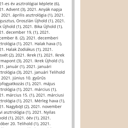
21-es év asztrológiai képlete (6)
,
21. Advent (3)
,
2021. Anyák napja
,
2021. április asztrológia (1)
,
2021.
gusztus, Oroszlán Újhold (1)
,
2021.
k Újhold (1)
,
2021. Bika Újhold (1)
,
21. december 19, (1)
,
2021.
cember 8. (2)
,
2021. decemberi
trológia (1)
,
2021. Halak hava (1)
,
21. Halak Zodiákus (1)
,
2021.
svét (2)
,
2021. Ikrek (1)
,
2021. Ikrek
rmapont (3)
,
2021. Ikrek Újhold (1)
,
21. január (1)
,
2021. januári
trológia (3)
,
2021. januári Telihold
,
2021. június 10. gyűrűs
pfogyatkozás (1)
,
2021. május
trológia (1)
,
2021. március (1)
,
21. március 15. (1)
,
2021. márciusi
trológia (1)
,
2021. Mérleg hava (1)
,
21. Nagyböjt (2)
,
2021. november
i asztrológia (1)
,
2021. Nyilas
hold (1)
,
2021. óév (1)
,
2021.
tóber 20. Telihold (1)
,
2021.