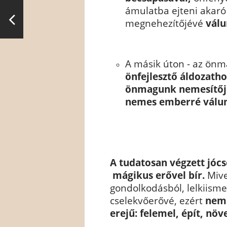
ámulatba ejteni akar
megnehezítőjévé
vál
A másik úton - az önm
önfejlesztő áldozatho
önmagunk
nemesítő
nemes emberré válu
A tudatosan végzett jóc
mágikus erővel bír.
Mive
gondolkodásból, lelkiisme
cselekvőerővé, ezért
neme
erejű: felemel, épít, növel