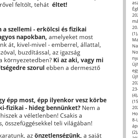
asz
 erővel feltölt, tehát
éltet!
Égb
202
má
20.
a szellemi - erkölcsi és fizikai
(1)
fagyos napokban,
amelyeket most
Ma
át, kivel-mivel - emberrel, állattal,
Na
zóval, buzdítással, az igazság
No
ny
t a környezetedben?
Ki az aki, vagy mi
Új
ítségedre szorul
ebben a dermesztő
eg
Új
20
23
(4)
gy épp most, épp ilyenkor vesz körbe
(15
lki-fizikai - hideg bennünket?
Nem a
20
Ho
iszek a véletlenben! Csakis a
8-
, összefüggésekkel teli világában!
áp
(2)
karatunk, az
önzetlenségünk,
a saját