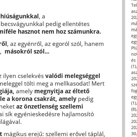
Tel
asz
 hiúságunkkal
, a
20
becsvágyunkkal pedig ellentétes
má
má
iféle hasznot nem hoz számunkra.
egy
egy
ről
, az egyénről, az egoról szól, hanem
Pl
l,
másokról szól...
no
és 
(1)
asz
z ilyen cselekvés
valódi melegséggel
20
 meleggel tölti meg a mellkasodat! Mert
sz
iája,
amely
megnyitja az éltető
fo
eg
ele a korona csakrát,
amely
pedig
(1)
éneket
az önzetlenség szellemi
(8)
ai sík egyénieskedésre hajlamosító
20
lágával.
20
202
t
mágikus erejű: szellemi erővel táplál,
30