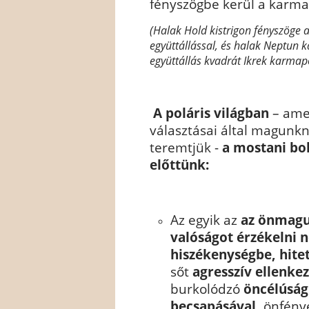
fényszögbe kerül a karma
(Halak Hold kistrigon fényszöge 
együttállással, és halak Neptun
együttállás kvadrát Ikrek karmap
A poláris világban
– ame
választásai által magunkna
teremtjük -
a mostani bol
előttünk:
Az egyik az
az önmagu
valóságot érzékelni 
hiszékenységbe, hite
sőt
agresszív ellenke
burkolódzó
öncélúság
becsapásával,
önfénye