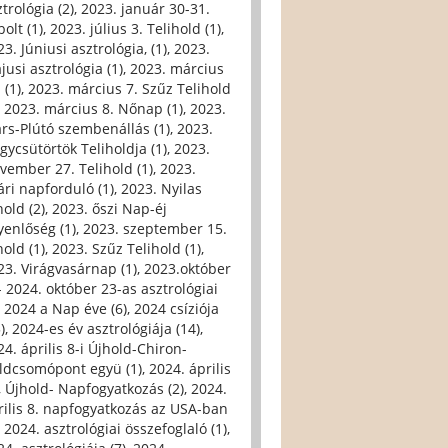
trológia (2)
,
2023. január 30-31.
olt (1)
,
2023. július 3. Telihold (1)
,
3. Júniusi asztrológia, (1)
,
2023.
jusi asztrológia (1)
,
2023. március
 (1)
,
2023. március 7. Szűz Telihold
,
2023. március 8. Nőnap (1)
,
2023.
rs-Plútó szembenállás (1)
,
2023.
gycsütörtök Teliholdja (1)
,
2023.
vember 27. Telihold (1)
,
2023.
ári napforduló (1)
,
2023. Nyilas
hold (2)
,
2023. őszi Nap-éj
yenlőség (1)
,
2023. szeptember 15.
hold (1)
,
2023. Szűz Telihold (1)
,
23. Virágvasárnap (1)
,
2023.október
- 2024. október 23-as asztrológiai
,
2024 a Nap éve (6)
,
2024 csíziója
)
,
2024-es év asztrológiája (14)
,
24. április 8-i Újhold-Chiron-
ldcsomópont együ (1)
,
2024. április
i, Újhold- Napfogyatkozás (2)
,
2024.
rilis 8. napfogyatkozás az USA-ban
,
2024. asztrológiai összefoglaló (1)
,