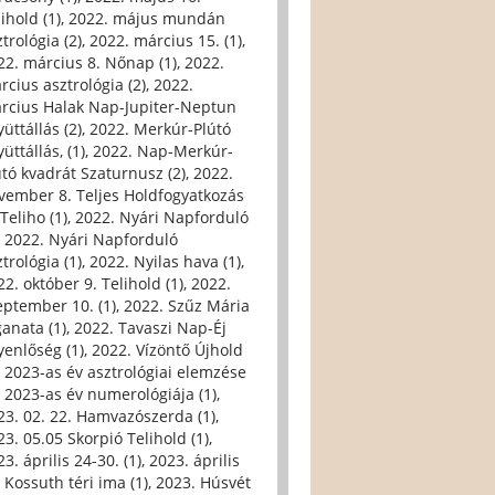
ihold (1)
,
2022. május mundán
trológia (2)
,
2022. március 15. (1)
,
22. március 8. Nőnap (1)
,
2022.
rcius asztrológia (2)
,
2022.
rcius Halak Nap-Jupiter-Neptun
üttállás (2)
,
2022. Merkúr-Plútó
üttállás, (1)
,
2022. Nap-Merkúr-
útó kvadrát Szaturnusz (2)
,
2022.
vember 8. Teljes Holdfogyatkozás
Teliho (1)
,
2022. Nyári Napforduló
,
2022. Nyári Napforduló
trológia (1)
,
2022. Nyilas hava (1)
,
22. október 9. Telihold (1)
,
2022.
eptember 10. (1)
,
2022. Szűz Mária
ganata (1)
,
2022. Tavaszi Nap-Éj
yenlőség (1)
,
2022. Vízöntő Újhold
,
2023-as év asztrológiai elemzése
,
2023-as év numerológiája (1)
,
23. 02. 22. Hamvazószerda (1)
,
23. 05.05 Skorpió Telihold (1)
,
3. április 24-30. (1)
,
2023. április
, Kossuth téri ima (1)
,
2023. Húsvét