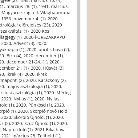
gjele (2)
,
1848. március 15. (4)
,
41. március 28. (1)
,
1941. március
. Magyarország a II. Világháborúba
,
1956. november 4. (1)
,
2020
trológiai előrejelzés (23)
,
2020
szakváltás, (1)
,
2020 Kos
llagjegy (1)
,
2020-kORSZAKKAPU
,
2020. Advent (3)
,
2020.
yáknapja (1)
,
2020. április hava (2)
,
0. Bika (4)
,
2020. december (1)
,
20. december 21-24. (1)
,
2020.
cember 21. (1)
,
2020. Húsvét (3)
,
0. Ikrek (4)
,
2020. Ikrek
rmapont, (2)
,
2020. Karácsony (2)
,
20. május asztrológia (1)
,
2020.
rciusi asztrológia (1)
,
2020. Mérleg
,
2020. Nyilas (1)
,
2020. Nyilas
hold (1)
,
2020. Pünkösd (1)
,
2020.
orpió (1)
,
2020. Skorpió növő Hold
,
2020. Skorpió Újhold, (1)
,
2020.
űz (2)
,
2020. Szűz Újhold (1)
,
2020.
li Napforduló (1)
,
2021 Bika hava
,
2021 március 28. Telihold (1)
,