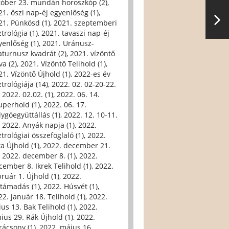
tóber 23. mundán horoszkóp (2)
,
21. őszi nap-éj egyenlőség (1)
,
21. Pünkösd (1)
,
2021. szeptemberi
trológia (1)
,
2021. tavaszi nap-éj
yenlőség (1)
,
2021. Uránusz-
aturnusz kvadrát (2)
,
2021. vízöntő
va (2)
,
2021. Vízöntő Telihold (1)
,
21. Vízöntő Újhold (1)
,
2022-es év
trológiája (14)
,
2022. 02. 02-20-22.
,
2022. 02.02. (1)
,
2022. 06. 14.
uperhold (1)
,
2022. 06. 17.
lygóegyüttállás (1)
,
2022. 12. 10-11.
,
2022. Anyák napja (1)
,
2022.
trológiai összefoglaló (1)
,
2022.
ka Újhold (1)
,
2022. december 21.
,
2022. december 8. (1)
,
2022.
cember 8. Ikrek Telihold (1)
,
2022.
bruár 1. Újhold (1)
,
2022.
ltámadás (1)
,
2022. Húsvét (1)
,
22. január 18. Telihold (1)
,
2022.
ius 13. Bak Telihold (1)
,
2022.
nius 29. Rák Újhold (1)
,
2022.
rácsony (1)
,
2022. május 16.