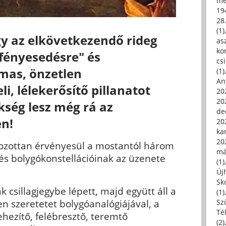
me
19
28
(1)
y az elkövetkezendő rideg
asz
kor
fényesedésre" és
csi
mas, önzetlen
(1)
An
li, lélekerősítő pillanatot
202
20
kség lesz még rá az
de
n!
202
ka
20
ozottan érvényesül a mostantól három
má
 és bolygókonstellációinak az üzenete
(1)
Új
Sk
k csillagjegybe lépett, majd együtt áll a
(1)
len szeretetet bolygóanalógiájával, a
Sz
Té
hezítő, felébresztő, teremtő
(2)