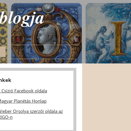
 blogja
inkek
 Csízió Facebook oldala
agyar Planétás Honlap
ieber Orsolya szerzői oldala az
IGO-n