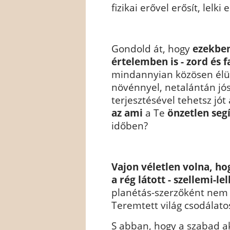
fizikai erővel erősít, lelki
Gondold át, hogy
ezekben 
értelemben is - zord és 
mindannyian közösen élünk 
növénnyel, netalántán jós
terjesztésével tehetsz jó
az ami
a Te
önzetlen seg
időben?
Vajon véletlen volna, ho
a rég látott - szellemi-le
planétás-szerzőként nem h
Teremtett világ csodálatos
S abban, hogy a szabad a