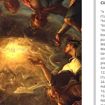
C
"a
(1)
"h
"Ki
"m
bo
pü
Má
Ma
tö
sz
pl
Sz
12
(1)
24.
má
15
15
fe