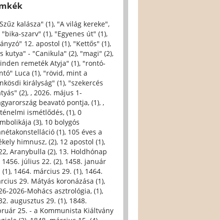
ímkék
 Szűz kalásza" (1)
,
"A világ kereke",
,
"bika-szarv" (1)
,
"Egyenes út" (1)
,
iányzó" 12. apostol (1)
,
"Kettős" (1)
,
s kutya" - "Canikula" (2)
,
"magi" (2)
,
inden remeték Atyja" (1)
,
"rontó-
ntó" Luca (1)
,
"rövid, mint a
nkösdi királyság" (1)
,
"szekercés
tyás" (2)
,
, 2026. május 1-
gyarország beavató pontja, (1)
,
,
rténelmi ismétlődés, (1)
,
0
imbolikája (3)
,
10 bolygós
anétakonstelláció (1)
,
105 éves a
ékely himnusz, (2)
,
12 apostol (1)
,
22, Aranybulla (2)
,
13. Holdhónap
,
1456. július 22. (2)
,
1458. január
 (1)
,
1464. március 29. (1)
,
1464.
rcius 29. Mátyás koronázása (1)
,
26-2026-Mohács asztrológia, (1)
,
32. augusztus 29. (1)
,
1848.
bruár 25. - a Kommunista Kiáltvány