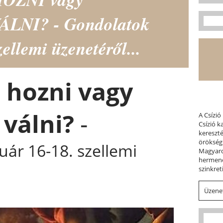
LNI? - Gondolatok
ellemi üzenetéről...
 hozni vagy
 válni?
-
A Csízió
Csízió 
kereszt
örökség
ár 16-18. szellemi
Magyaror
hermene
szinkret
Üzenet