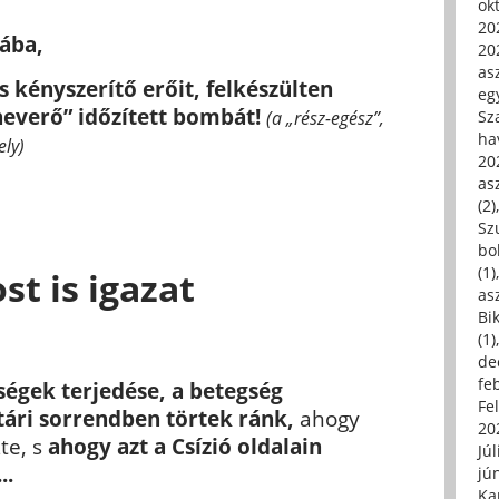
ok
20
mába,
20
asz
 kényszerítő erőit, felkészülten
eg
heverő” időzített bombát!
(a „r
ész-egész”,
Sz
ha
ely)
20
asz
(2)
Sz
bo
(1)
st is igazat
asz
Bi
(1)
de
fe
égek terjedése, a betegség
Fe
ári sorrendben törtek ránk,
ahogy
20
zte, s
ahogy azt a Csízió oldalain
Júl
..
jú
Ka