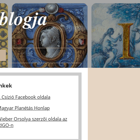
 blogja
inkek
 Csízió Facebook oldala
agyar Planétás Honlap
ieber Orsolya szerzői oldala az
IGO-n