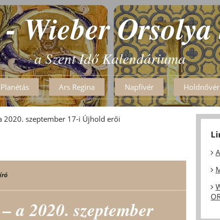
 - Wieber Orsolya
a Szent Idő Kalendáriuma
Planétás
Ars Regina
Napfívér
Holdnővér
a 2020. szeptember 17-i Újhold erői
L
A
M
író
W
OR
 – a 2020. szeptember