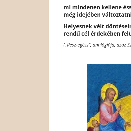
mi mindenen kellene éssz
még idejében változtatni
Helyesnek vélt döntései
rendű cél érdekében felü
(„Rész-egész”, analógiája, azaz S