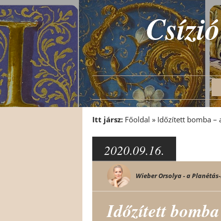
Csízió
Itt jársz:
Főoldal
»
Időzített bomba – 
2020.09.16.
Wieber Orsolya - a Planétás-
Időzített bomba