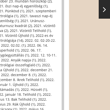
tóber 23. mundán horoszkóp (2)
,
21. őszi nap-éj egyenlőség (1)
,
21. Pünkösd (1)
,
2021. szeptemberi
trológia (1)
,
2021. tavaszi nap-éj
yenlőség (1)
,
2021. Uránusz-
aturnusz kvadrát (2)
,
2021. vízöntő
va (2)
,
2021. Vízöntő Telihold (1)
,
21. Vízöntő Újhold (1)
,
2022-es év
trológiája (14)
,
2022. 02. 02-20-22.
,
2022. 02.02. (1)
,
2022. 06. 14.
uperhold (1)
,
2022. 06. 17.
lygóegyüttállás (1)
,
2022. 12. 10-11.
,
2022. Anyák napja (1)
,
2022.
trológiai összefoglaló (1)
,
2022.
ka Újhold (1)
,
2022. december 21.
,
2022. december 8. (1)
,
2022.
cember 8. Ikrek Telihold (1)
,
2022.
bruár 1. Újhold (1)
,
2022.
ltámadás (1)
,
2022. Húsvét (1)
,
22. január 18. Telihold (1)
,
2022.
ius 13. Bak Telihold (1)
,
2022.
nius 29. Rák Újhold (1)
,
2022.
rácsony (1)
,
2022. május 16.