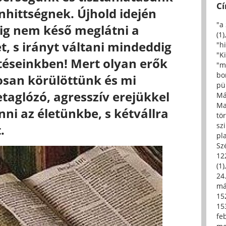
C
nhittségnek. Újhold idején
"a
g nem késő meglátni a
(1)
, s irányt váltani mindeddig
"h
"Ki
téseinkben! Mert olyan erők
"m
bo
an körülöttünk és mi
pü
taglózó, agresszív erejükkel
Má
Ma
ni az életünkbe, s kétvállra
tö
sz
.
pl
Sz
12
(1)
24.
má
15
15
fe