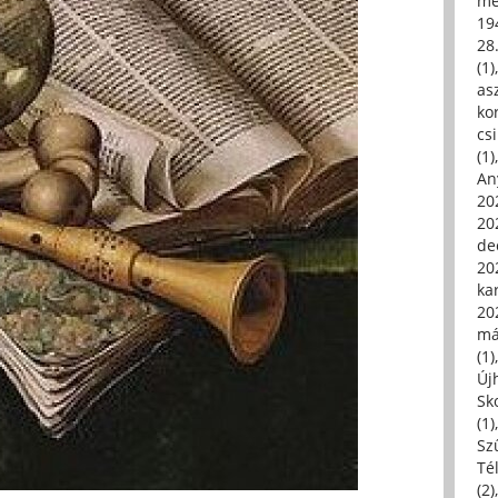
me
19
28
(1)
asz
kor
csi
(1)
An
202
20
de
202
ka
20
má
(1)
Új
Sk
(1)
Sz
Té
(2)