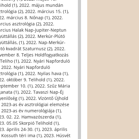
ihold (1)
,
2022. május mundán
trológia (2)
,
2022. március 15. (1)
,
22. március 8. Nőnap (1)
,
2022.
rcius asztrológia (2)
,
2022.
rcius Halak Nap-Jupiter-Neptun
üttállás (2)
,
2022. Merkúr-Plútó
üttállás, (1)
,
2022. Nap-Merkúr-
útó kvadrát Szaturnusz (2)
,
2022.
vember 8. Teljes Holdfogyatkozás
Teliho (1)
,
2022. Nyári Napforduló
,
2022. Nyári Napforduló
trológia (1)
,
2022. Nyilas hava (1)
,
22. október 9. Telihold (1)
,
2022.
eptember 10. (1)
,
2022. Szűz Mária
ganata (1)
,
2022. Tavaszi Nap-Éj
yenlőség (1)
,
2022. Vízöntő Újhold
,
2023-as év asztrológiai elemzése
,
2023-as év numerológiája (1)
,
23. 02. 22. Hamvazószerda (1)
,
23. 05.05 Skorpió Telihold (1)
,
3. április 24-30. (1)
,
2023. április
, Kossuth téri ima (1)
,
2023. Húsvét