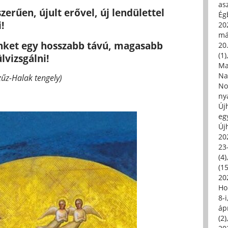
asz
erűen, újult erővel, új lendülettel
Égb
!
202
má
nket egy hosszabb távú, magasabb
20.
(1)
lvizsgálni!
Ma
Na
zűz-Halak tengely)
No
ny
Új
eg
Új
20
23
(4)
(15
20
Ho
8-
áp
(2)