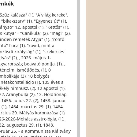
ímkék
 Szűz kalásza" (1)
,
"A világ kereke",
,
"bika-szarv" (1)
,
"Egyenes út" (1)
,
iányzó" 12. apostol (1)
,
"Kettős" (1)
,
s kutya" - "Canikula" (2)
,
"magi" (2)
,
inden remeték Atyja" (1)
,
"rontó-
ntó" Luca (1)
,
"rövid, mint a
nkösdi királyság" (1)
,
"szekercés
tyás" (2)
,
, 2026. május 1-
gyarország beavató pontja, (1)
,
,
rténelmi ismétlődés, (1)
,
0
imbolikája (3)
,
10 bolygós
anétakonstelláció (1)
,
105 éves a
ékely himnusz, (2)
,
12 apostol (1)
,
22, Aranybulla (2)
,
13. Holdhónap
,
1456. július 22. (2)
,
1458. január
 (1)
,
1464. március 29. (1)
,
1464.
rcius 29. Mátyás koronázása (1)
,
26-2026-Mohács asztrológia, (1)
,
32. augusztus 29. (1)
,
1848.
bruár 25. - a Kommunista Kiáltvány