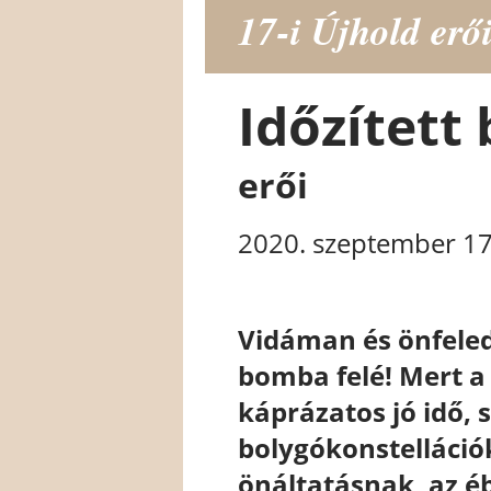
17-i Újhold erő
Időzítet
erői
2020. szeptember 17
Vidáman és önfeled
bomba felé! Mert a
káprázatos jó idő, s
bolygókonstelláció
önáltatásnak, az é