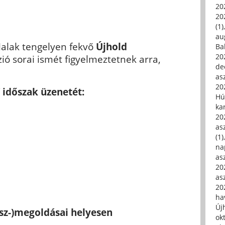
20
20
(1)
au
alak tengelyen fekvő
Újhold
Ba
20
zió sorai ismét figyelmeztetnek arra,
de
asz
20
időszak üzenetét:
Hú
ka
20
asz
(1)
na
asz
20
asz
20
hav
Új
sz-)megoldásai helyesen
ok