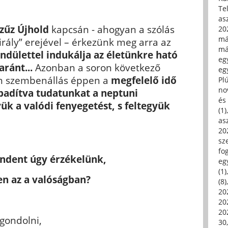
Tel
asz
Szűz Újhold
kapcsán - ahogyan a szólás
20
má
 király” erejével – érkezünk meg arra az
má
endülettel indukálja az életünkre ható
egy
aránt...
Azonban a soron következő
egy
n szembenállás éppen a
megfelelő idő
Pl
no
adítva tudatunkat a neptuni
és 
ük a valódi fenyegetést, s feltegyük
(1)
asz
20
sz
fo
ndent úgy érzékelünk,
eg
(1)
n az a valóságban?
(8)
20
20
202
ggondolni,
30