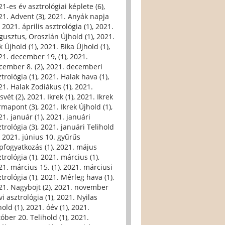
21-es év asztrológiai képlete (6)
,
21. Advent (3)
,
2021. Anyák napja
,
2021. április asztrológia (1)
,
2021.
gusztus, Oroszlán Újhold (1)
,
2021.
k Újhold (1)
,
2021. Bika Újhold (1)
,
21. december 19, (1)
,
2021.
cember 8. (2)
,
2021. decemberi
trológia (1)
,
2021. Halak hava (1)
,
21. Halak Zodiákus (1)
,
2021.
svét (2)
,
2021. Ikrek (1)
,
2021. Ikrek
rmapont (3)
,
2021. Ikrek Újhold (1)
,
21. január (1)
,
2021. januári
trológia (3)
,
2021. januári Telihold
,
2021. június 10. gyűrűs
pfogyatkozás (1)
,
2021. május
trológia (1)
,
2021. március (1)
,
21. március 15. (1)
,
2021. márciusi
trológia (1)
,
2021. Mérleg hava (1)
,
21. Nagyböjt (2)
,
2021. november
i asztrológia (1)
,
2021. Nyilas
hold (1)
,
2021. óév (1)
,
2021.
tóber 20. Telihold (1)
,
2021.