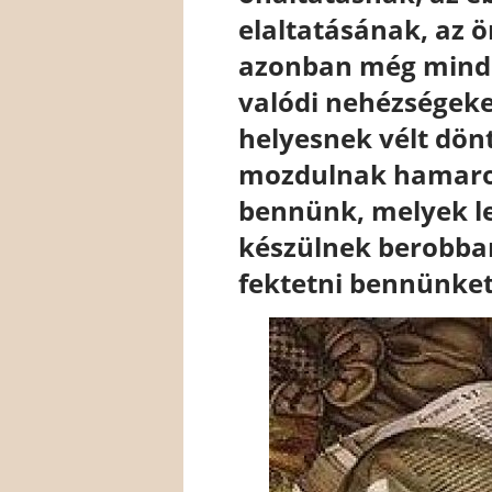
elaltatásának, az ö
azonban még mindi
valódi nehézségeket
helyesnek vélt dön
mozdulnak hamaros
bennünk, melyek le
készülnek berobban
fektetni bennünket