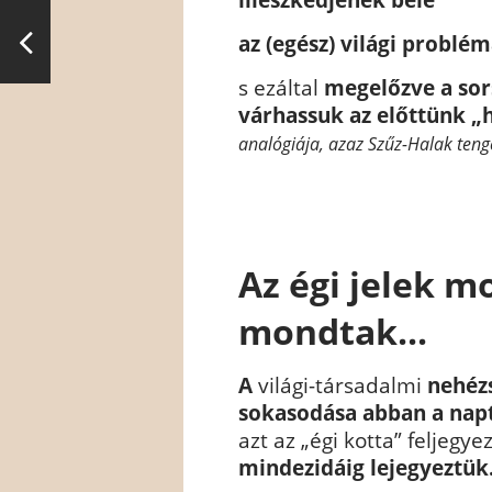
az (egész) világi problé
s ezáltal
megelőzve a sors
várhassuk az előttünk „
analógiája, azaz Szűz-Halak teng
Az égi jelek mo
mondtak...
A
világi-társadalmi
nehézs
sokasodása abban a napt
azt az „égi kotta” feljegye
mindezidáig lejegyeztük.