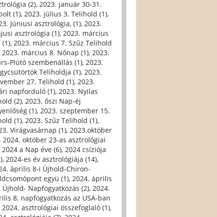
trológia (2)
,
2023. január 30-31.
olt (1)
,
2023. július 3. Telihold (1)
,
3. Júniusi asztrológia, (1)
,
2023.
jusi asztrológia (1)
,
2023. március
 (1)
,
2023. március 7. Szűz Telihold
,
2023. március 8. Nőnap (1)
,
2023.
rs-Plútó szembenállás (1)
,
2023.
gycsütörtök Teliholdja (1)
,
2023.
vember 27. Telihold (1)
,
2023.
ári napforduló (1)
,
2023. Nyilas
hold (2)
,
2023. őszi Nap-éj
yenlőség (1)
,
2023. szeptember 15.
hold (1)
,
2023. Szűz Telihold (1)
,
23. Virágvasárnap (1)
,
2023.október
- 2024. október 23-as asztrológiai
,
2024 a Nap éve (6)
,
2024 csíziója
)
,
2024-es év asztrológiája (14)
,
24. április 8-i Újhold-Chiron-
ldcsomópont együ (1)
,
2024. április
i, Újhold- Napfogyatkozás (2)
,
2024.
rilis 8. napfogyatkozás az USA-ban
,
2024. asztrológiai összefoglaló (1)
,