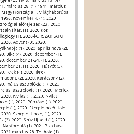
gjele (2)
,
1848. március 15. (4)
,
41. március 28. (1)
,
1941. március
. Magyarország a II. Világháborúba
,
1956. november 4. (1)
,
2020
trológiai előrejelzés (23)
,
2020
szakváltás, (1)
,
2020 Kos
llagjegy (1)
,
2020-kORSZAKKAPU
,
2020. Advent (3)
,
2020.
yáknapja (1)
,
2020. április hava (2)
,
0. Bika (4)
,
2020. december (1)
,
20. december 21-24. (1)
,
2020.
cember 21. (1)
,
2020. Húsvét (3)
,
0. Ikrek (4)
,
2020. Ikrek
rmapont, (2)
,
2020. Karácsony (2)
,
20. május asztrológia (1)
,
2020.
rciusi asztrológia (1)
,
2020. Mérleg
,
2020. Nyilas (1)
,
2020. Nyilas
hold (1)
,
2020. Pünkösd (1)
,
2020.
orpió (1)
,
2020. Skorpió növő Hold
,
2020. Skorpió Újhold, (1)
,
2020.
űz (2)
,
2020. Szűz Újhold (1)
,
2020.
li Napforduló (1)
,
2021 Bika hava
,
2021 március 28. Telihold (1)
,