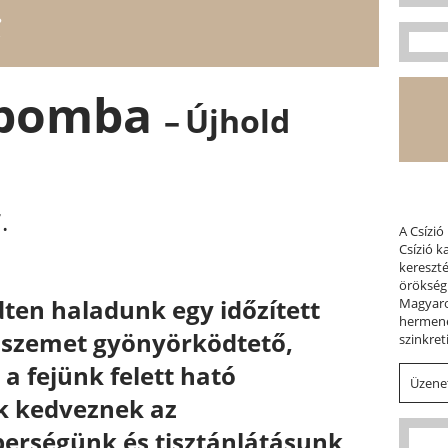
i
t bomba
–
Újhold
.
A Csízió
Csízió 
kereszt
örökség
ten haladunk egy időzített
Magyaror
hermene
 szemet gyönyörködtető,
szinkret
 a fejünk felett ható
Üzenet
k kedveznek az
berségünk és tisztánlátásunk