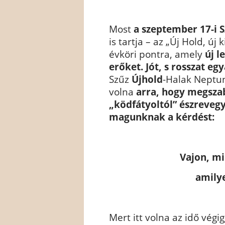
Most
a szeptember 17-i 
is tartja – az „Új Hold, új
évköri pontra, amely
új l
erőket. Jót, s rosszat egy
Szűz
Újhold
-Halak Neptu
volna
arra, hogy megszab
„ködfátyoltól” észrevegy
magunknak a kérdést:
Vajon, mi
amilye
Mert itt volna az idő végi