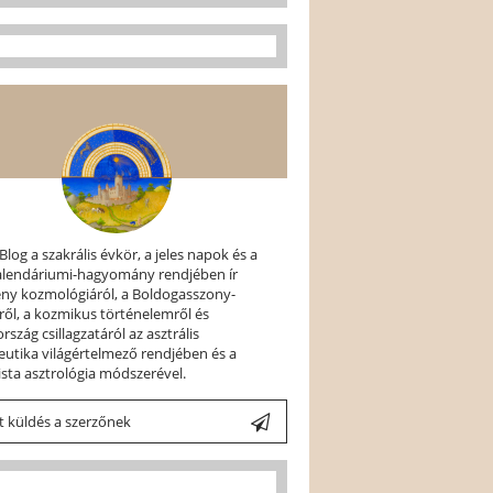
 Blog a szakrális évkör, a jeles napok és a
kalendáriumi-hagyomány rendjében ír
ény kozmológiáról, a Boldogasszony-
ről, a kozmikus történelemről és
szág csillagzatáról az asztrális
utika világértelmező rendjében és a
ista asztrológia módszerével.
 küldés a szerzőnek